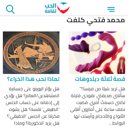
جاوز
Open
لاعلان
menu
محمد فتحي كلفت
لماذا نحب هذا الخراء؟
قصة ثلاثة ديلدوهات
هل يؤثر الپورنو على جنسانية
هل تريد شيئا من فرنسا؟”
المشاهدين/العالم؟ هل يؤدي
سألتني صديقتي. نقودي قليلة
إلى إدمانه على حساب الجنس
لكنني حسمتُ أمري. قضيت
‘الطبيعي’ نفسه؟ هل يشوه
نصف ساعة على أمازون أنتقي
فكرتنا عن الجنس ‘الحقيقي’؟
الأنواع والأحجام وأرسلت لها
هل يزيد الذكورية؟ وماذا
الروابط…