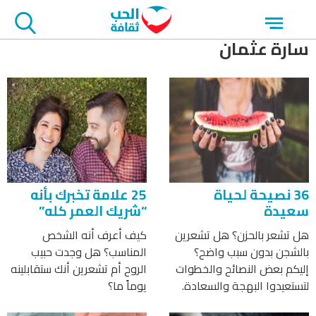
جاوز
Open
لاعلان
menu
سارة عثمان
36 نصيحة لحياة
25 علامة تخبرك بأنه
سعيدة
“شريك العمر كله”
هل تشعر بالحزن؟ هل تشعرين
كيف أعرف أنه الشخص
بالشجن بدون سبب واضح؟
المناسب؟ هل وجدت حبيب
إليكم بعض النصائح والخطوات
الروح أم تشعرين أنك ستقابلينه
لتستعيدوا البهجة والسعادة.
يوماً ما؟