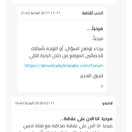
يقول
الحب ثقافة
:
2017-11-11 الساعة 21:45
مرحباً، …
مرحباً،
برجاء توضيح السؤال، أو التوجه بأسئلتك
لأخصائيين الموقع من خلال الرابط التالي
https://almontada.lmarabic.com/forum
فريق التحرير
رد
يقول
yazid
:
2018-02-17 الساعة 16:40
مرحبا. انا الان على علاقة…
مرحبا. انا الان على علاقة صداقة مع فتاة تدرس