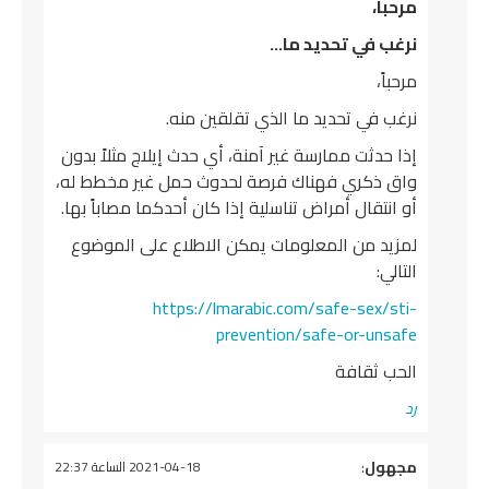
مرحباً،
نرغب في تحديد ما…
مرحباً،
نرغب في تحديد ما الذي تقلقين منه.
إذا حدثت ممارسة غير آمنة، أي حدث إيلاج مثلاً بدون
واق ذكري فهناك فرصة لحدوث حمل غير مخطط له،
أو انتقال أمراض تناسلية إذا كان أحدكما مصاباً بها.
لمزيد من المعلومات يمكن الاطلاع على الموضوع
التالي:
https://lmarabic.com/safe-sex/sti-
prevention/safe-or-unsafe
الحب ثقافة
رد
يقول
مجهول
:
2021-04-18 الساعة 22:37