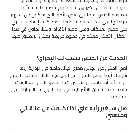
قراءة أفكارك، ومعرفة ما يسعدك أو يحزنك أو يرضيك أو
يجرحك، لذلك من الضروري مصارحتهم. ينطبق ذلك أيضاً على
ممارسة الجنس. فيما يلي بعض الأمور التي سيكون من المهم
مراعاتها على هذا الصعيد. بالطبع لا يوجد كتيب إرشادات يسري
على جميع العلاقات وعلى جميع الأفراد، ولكننا نحاول في هذا
المقال التفكير معكم في خطوط عريضة يمكن الإنطلاق منها.
الحديث عن الجنس يسبب لك الإحراج؟
نعم، الحكي عن الجنس محرج أحياناً، خاصة في البداية. ربما
شريكك أيضاً يشعر بالإحراج من الموضوع. بالتالي لا داعي للقلق
الزائد لأنه أمر طبيعي و يتحسن هذا الشعور بالحرج مع الوقت
خاصة عندما تجدان التأثير الإيجابي لهذا النوع من الحوارات على
علاقتكما.
هل سيغير رأيه عني إذا تكلمت عن علاقاتي
ومتعتي