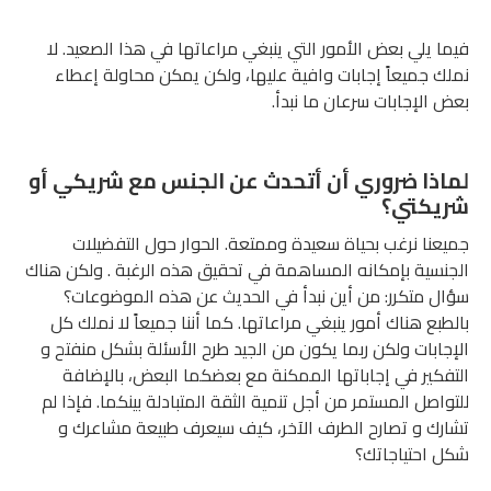
فيما يلي بعض الأمور التي ينبغي مراعاتها في هذا الصعيد. لا
نملك جميعاً إجابات وافية عليها، ولكن يمكن محاولة إعطاء
بعض الإجابات سرعان ما نبدأ.
لماذا ضروري أن أتحدث عن الجنس مع شريكي أو
شريكتي؟
جميعنا نرغب بحياة سعيدة وممتعة. الحوار حول التفضيلات
الجنسية بإمكانه المساهمة في تحقيق هذه الرغبة . ولكن هناك
سؤال متكرر: من أين نبدأ في الحديث عن هذه الموضوعات؟
بالطبع هناك أمور ينبغي مراعاتها. كما أننا جميعاً لا نملك كل
الإجابات ولكن ربما يكون من الجيد طرح الأسئلة بشكل منفتح و
التفكير في إجاباتها الممكنة مع بعضكما البعض، بالإضافة
للتواصل المستمر من أجل تنمية الثقة المتبادلة بينكما. فإذا لم
تشارك و تصارح الطرف الآخر، كيف سيعرف طبيعة مشاعرك و
شكل احتياجاتك؟