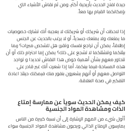
جيدة لفتح الحديث بأريحية أكثر، ومن ثم نقاش الأشياء التي
بإمكانكما القيام بها معاً.
إذا لاحظت أن شريكك أو شريكتك لا يعجبه أنك تشارك خصوصيات
ما يمتعك ولا يمتعك جسدياً، أو لا يرغب بالحديث عن الجنس
إطلاقاً، يمكن أن تراجع نفسك وتقرر: هل للشخص مبررات؟ ربما
بيئتكما وتنشئتكما لا تشجع على ذلك؟ يمكن إما احترام ذلك أو أن
تتحاور معهم بشأن أهمية خوض هذا النقاش تحديدا و تواجد
هذه المساحة فيما بينكما، أما إذا شعرت أنك غير قادر على
التواصل معهم أو أنهم يشعرون بنفور منك فيمكنك حينئذ اعادة
التفكير في صحة العلاقة.
كيف يمكن الحديث سوياً عن ممارسة إمتاع
الذات ومشاهدة المواد الجنسية
أأول شيء من المهم الإشارة إلى أن نسبة كبيرة من الناس
يمارسون الإمتاع الذاتي ويحبون مشاهدة المواد الجنسية سواء