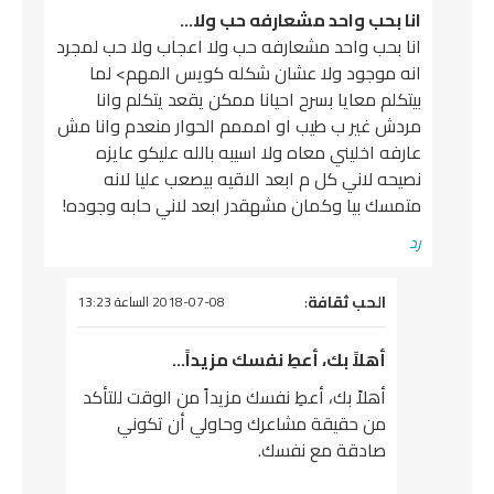
انا بحب واحد مشعارفه حب ولا…
انا بحب واحد مشعارفه حب ولا اعجاب ولا حب لمجرد
انه موجود ولا عشان شكله كويس المهم> لما
بيتكلم معايا بسرح احيانا ممكن يقعد يتكلم وانا
مردش غير ب طيب او امممم الحوار منعدم وانا مش
عارفه اخليني معاه ولا اسيبه بالله عليكو عايزه
نصيحه لاني كل م ابعد الاقيه بيصعب عليا لانه
متمسك بيا وكمان مشهقدر ابعد لاني حابه وجوده!
رد
يقول
الحب ثقافة
:
2018-07-08 الساعة 13:23
أهلاً بك، أعطِ نفسك مزيداً…
أهلاً بك، أعطِ نفسك مزيداً من الوقت للتأكد
من حقيقة مشاعرك وحاولي أن تكوني
صادقة مع نفسك.