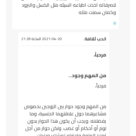
لتصرفاته اخذت اطباعه السيئه متل الكسل والبرود
وكمان سمنت مثله
رد
يقول
الحب ثقافة
:
2021-04-20 الساعة 21:28
مرحباً،
من المهم وجود…
مرحباً،
من المهم وجود حوار بين الزوجين بخصوص
مشاعرهما حول علاقتهما الجنسية، وما
يفضلانه. ويجب أن يكون هذا الحوار بدون
لوم أو أحكام أو غضب. ولكن حوار من أجل
تعزيز المتعة واحترام لمشاعر ورغبات