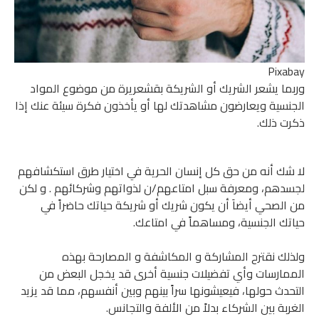
Pixabay
وربما يشعر الشريك أو الشريكة بقشعريرة من موضوع المواد
الجنسية ويعارضون مشاهدتك لها أو يأخذون فكرة سيئة عنك إذا
ذكرت ذلك.
لا شك أنه من حق كل إنسان الحرية في اختيار طرق استكشافهم
لجسدهم، ومعرفة سبل امتاعهم/ن لذواتهم وشركائهم . و لكن
من الصحي أيضاَ أن يكون شريك أو شريكة حياتك حاضراً في
حياتك الجنسية، ومساهماً في امتاعك.
ولذلك نقترح المشاركة و المكاشفة و المصارحة بهذه
الممارسات وأي تفضيلات جنسية أخرى قد يخجل البعض من
التحدث حولها، فيعيشونها سراً بينهم وبين أنفسهم، مما قد يزيد
الغربة بين الشركاء بدلاً من الألفة والتجانس.