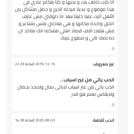
انا كنت خاطب بنت و بحبها و كنا بنتكلم عادي في
هذا موضوع و عدينا مرحله الحرج و حصل مشاكل بين
الأهل اثرت علينا خليتنا نبعد انا دلوقتي مش عارف
اتخيل واحدة مكانها و هي بتبادلني نفس مشاعر و
مش هقدر اقف قصاد اهلي مشكله انك متاكد ان
ده نصك تاني و ممنوع عليك
رد
يقول
غير معروف
:
2019-12-15 الساعة 22:29
الحب ياتي من غير اسباب…
الحب ياتي من غير اسباب لاياتى بمال ولايخذ بجمال
ولايقاس بعمر هو قدر
رد
يقول
الحب ثقافة
:
2020-08-03 الساعة 14:28