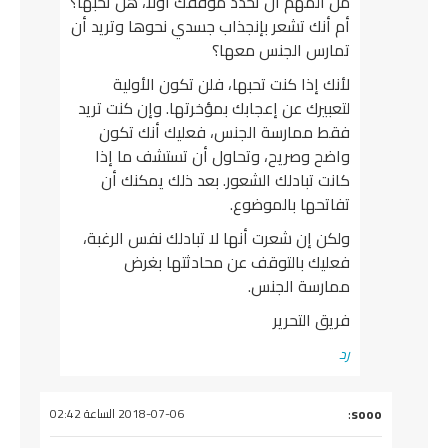
من المهم أن تحدد موقفك أولاً، هل تحبها؟
أم أنك تشعر بإنجذاب جسدي نحوها وتريد أن
تمارس الجنس معها؟
لأنك إذا كنت تحبها، فلن تكون الأولية
لتعبيرك عن إعجابك بمؤخرتها. وإن كنت تريد
فقط ممارسة الجنس، فعليك أنك تكون
واضح وصريح، وتحاول أن تستشف ما إذا
كانت تبادلك الشعور. بعد ذلك يمكنك أن
تفاتحها بالموضوع.
ولكن إن شعرت أنها لا تبادلك نفس الرغبة،
فعليك بالتوقف عن محادثتها بغرض
ممارسة الجنس.
فريق التحرير
رد
يقول
sooo
:
2018-07-06 الساعة 02:42