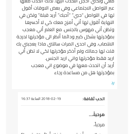
معي ولكني اخجل التحدث اليها. لذلك أتحدث معها
عبر التواصل الاجتماعي وفي بعض الاوقات أقول
لها في التواصل “حبي” “أحبك” أريد قبلة” ولكن في
النهاية أقول لها أني أمزح معك كي لا أخسرها
وتظن أني مهوس بالجنس. مع العلم أني معجب
بمؤخرتها بشكل كبير ودائما أنظر الى مؤخرتها لدرجة
الانتصاب. وفي احدى المرات سالتني ماذا يعجبني بك
قلت لها جمالك ولم أذكر مؤخرتها لكي لا تظن أني
اريد فقط مؤخرتها واني اريد الجنس.
أريد أن اتحدث معها في موضوع اني معجب
بمؤخرتها هل من مساعدة رجاء
رد
يقول
الحب ثقافة
:
2018-02-19 الساعة 16:37
مرحباً،…
مرحباً،