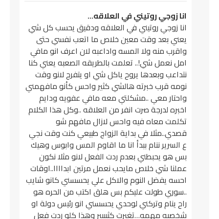
انا زوجي روتيني في العلاقه…
انا زوجي روتيني في العلاقه ودقيق يحسب كل شي
يعني بعد وقت معين خلاص ما اتعب نفسي حتى
واقرب منه ولا المسه واداعبه لان اعرف انو مافي
امل نعمل شي!.. تعلمت بالطريقه الصعبه يعني كنا
نتداعب وبعدها يروح ياكل شي او يتفرج لانو وقت
نومه قرب خبرته هالشي كثير واحس كأنو مافهمني
واحتار معي ..مشكلتي معه مافي عفويه ودايم
اخبره لدرجة صرت انفر من العلاقه ..وكل هذا الكلام
تكلمت معاه فيه واحس لازال مافهم شو
قصدي..مثلا في بداية الزواج طبيعي كنت وقت نجي
ع السرير ننام ببدأ انا ما اقاوم المس وابوس وهيك
بس هو يحبطني بعدم ردت الفعل لانو مثلا نكون
عملنا شي خلاص مايحب نعمل مرتين ابداااا..اوقات
احسه يفضل النوم والاكل علي يحسسني كانو شايب
..سوري طولت عليكم بس هلق اكتب من الحره هو
راح ينام وتركني لوحدي يحسسني انو رئيس دولة او
شخصيه مهمه…تغيرت كثيييير وهذا كلو ردت فعل