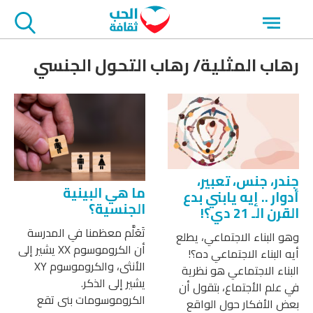
جاوز
Open
لاعلان
menu
رهاب المثلية/ رهاب التحول الجنسي
جندر، جنس، تعبير،
ما هي البينية
أدوار .. إيه يابني بدع
الجنسية؟
القرن الـ 21 دي؟!
تَعَلَّم معظمنا في المدرسة
وهو البناء الاجتماعي، يطلع
أن الكروموسوم XX يشير إلى
أيه البناء الاجتماعي ده؟!
الأنثى، والكروموسوم XY
البناء الاجتماعي هو نظرية
يشير إلى الذكر.
في علم الأجتماع، بتقول أن
الكروموسومات بنى تقع
بعض الأفكار حول الواقع