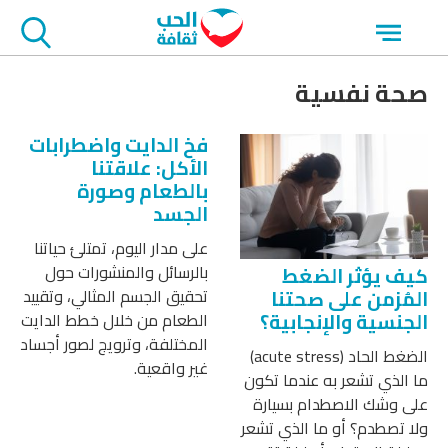
جاوز
Open
لاعلان
menu
صحة نفسية
فخ الدايت واضطرابات
الأكل: علاقتنا
بالطعام وصورة
الجسد
على مدار اليوم، تمتلئ حياتنا
بالرسائل والمنشورات حول
كيف يؤثر الضغط
تحقيق الجسم المثالي، وتقييد
المُزمن على صحتنا
الجنسية والإنجابية؟
الطعام من خلال خطط الدايت
المختلفة، وترويج لصور أجساد
الضغط الحاد (acute stress)
غير واقعية.
ما الذي تشعر به عندما تكون
على وشك الاصطدام بسيارة
ولا تصطدم؟ أو ما الذي تشعر