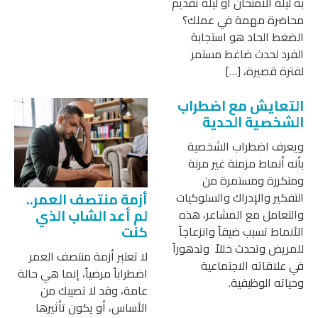
به ليلة الامتحان أو ليلة تقديم
محاضرة مهمة في عملك؟
الضغط الحاد هو استجابة
الفرد لحدث ضاغط مستمر
لفترة قصيرة، […]
التعايش مع اضطراب
الشخصية الحدية
ويعرف اضطراب الشخصية
بأنه أنماط مزمنة غير مرنة
ومتكررة ومستمرة من
أزمة منتصف العمر..
التفكير والإدراك والسلوكيات
لم أعد الشاب الذي
والتعامل مع المشاعر، هذه
كنت
الأنماط تسبب ضيقاً وانزعاجاً
للمريض وتحدث خللاً وتدهوراً
لا تعتبر أزمة منتصف العمر
في علاقاته الاجتماعية
اضطراباً مرضياً، إنما هي حالة
وحياته الوظيفية.
عامة، وقد لا تصيبك من
الأساس، أو يكون تأثيرها