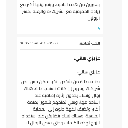
يتغيرون من هذه الناحية، ويتقبلونها أكثر مع
زيادة الحميمية مع الشريك/ة والرغبة بكسر
الروتين..
رد
يقول
الحب ثقافة
:
2016-04-27 الساعة 06:05
عزيزي هاني،
عزيزي هاني،
يختلف ذلك من شخص لآخر. يمكن جس نبض
شريكتك وفهم إن كانت تستحب ذلك. هناك
رجال ونساء يجدون إثارة إضافية عند
استخدامها، وهي تمنحهم شعوراً بمتعة
أكبر، وتضيف نكهة حلوة إلى العملية
الجنسية، وهناك نساء يتضايقن عند استخدام
الزوج لهذه الكلمات وحتى بعض الرجال لا