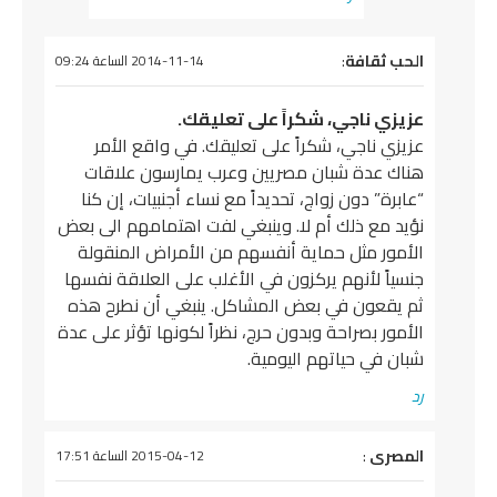
يقول
الحب ثقافة
:
2014-11-14 الساعة 09:24
عزيزي ناجي، شكراً على تعليقك.
عزيزي ناجي، شكراً على تعليقك. في واقع الأمر
هناك عدة شبان مصريين وعرب يمارسون علاقات
“عابرة” دون زواج، تحديداً مع نساء أجنبيات، إن كنا
نؤيد مع ذلك أم لا. وينبغي لفت اهتمامهم الى بعض
الأمور مثل حماية أنفسهم من الأمراض المنقولة
جنسياً لأنهم يركزون في الأغلب على العلاقة نفسها
ثم يقعون في بعض المشاكل. ينبغي أن نطرح هذه
الأمور بصراحة وبدون حرج، نظراً لكونها تؤثر على عدة
شبان في حياتهم اليومية.
رد
يقول
المصرى
:
2015-04-12 الساعة 17:51