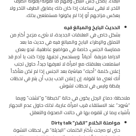
البقاء. يمكن جس النبض وفهم ما تقوله/يقوله الطرف
الآخر. لا تبقى لساعات إذا كان ذلك يضايق الطرف الآخر ولا
يعكس مزاجهم أو إذا لم يكونوا مستمتعين بذلك.
الحديث البايخ والمبالغ فيه
بشكل خاص في العلاقات الجديدة، لا شيء مزعج أكثر من
التملق والإطراء البايخ والمبالغ فيه في حديث ما بعد
ممارسة الجنس، خاصة في مواضيع عاطفية. تبدو بعض
الدراما مزيفة أحياناً ويستحسن تجنبها. وإذا كنت يا آدم قد
استمتعت بعلاقتك مع امرأة لا تعرفها جيداً، حاول تجنب
إعلان كلمة “أحبك” مباشرة بعد الجنس إذا لم تكن متأكداً
أنك تعني ما تقوله. إن إعلان الحب يجب أن يتم في لحظات
يقظة وليس في لحظات تشوش.
ملاحظة: دماغ الرجل يكون في حالة “لخبطة” و”تشتت” وربما
“شرود” عند الاستلقاء قرب امرأة عارية، لذلك حاول عدم الاجهار
بأشياء ربما لن تتفوه بها في حالات الصحوة والتعقل.
مواصلة الكلام “القذر” Dirty talk
حتى لو صرخت بأكثر الكلمات “البذيئة” في لحظات النشوة