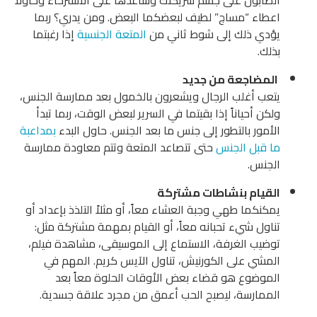
اعطاء “مساج” لطيف لبعضكما البعض. ومن يدري؟ ربما
يؤدي ذلك إلى شوط ثاني من
المتعة الجنسية
إذا رغبتما
بذلك.
المضاجعة من جديد
يتعب أغلب الرجال ويشعرون بالخمول بعد ممارسة الجنس،
ولكن أحياناً إذا بقيتما في السرير لبعض الوقت، ربما تبدأ
الأمور بالتطور إلى جنس ما بعد الجنس. حاول البدء
بمداعبة
ما قبل الجنس
حتى تتصاعد المتعة وتتم معاودة ممارسة
الجنس.
القيام بنشاطات مشتركة
يمكنكما طهي وجبة العشاء معاً، أو مثلاً التلذذ بإعداد أو
تناول شيء تحبانه معاً، أو القيام بمهمة مشتركة مثل:
توضيب الغرفة، الاستماع إلى الموسيقى، مشاهدة فيلم،
المشي على الكورنيش، تناول الآيس كريم. المهم في
الموضوع هو قضاء بعض الأوقات الحلوة معاً بعد
الممارسة، ليصبح الحب أعمق من مجرد علاقة جسدية.