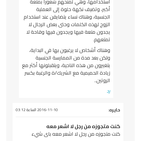
استخدامها، وهي تمنحهم شعوراً بمتعة
أكبر، وتضيف نكهة حلوة إلى العملية
الجنسية، وهناك نساء يتضايقن عند استخدام
الزوج لهذه الكلمات وحتى بعض الرجال لا
يجدون متعة فيها ويجدون فيها وقاحة لا
تمتعهم.
وهناك أشخاص لا يرغبون بها في البداية،
ولكن بعد مدة من الممارسة الجنسية
يتغيرون من هذه الناحية، ويتقبلونها أكثر مع
زيادة الحميمية مع الشريك/ة والرغبة بكسر
الروتين..
رد
يقول
حايره
:
2016-11-10 الساعة 03:12
كنت متجوزه من رجل لا اشعر معه
كنت متجوزه من رجل لا اشعر معه باى شيء