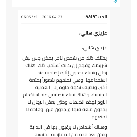
رد
يقول
الحب ثقافة
:
2016-04-27 الساعة 06:05
عزيزي هاني،
عزيزي هاني،
يختلف ذلك من شخص لآخر. يمكن جس نبض
شريكتك وفهم إن كانت تستحب ذلك. هناك
رجال ونساء يجدون إثارة إضافية عند
استخدامها، وهي تمنحهم شعوراً بمتعة
أكبر، وتضيف نكهة حلوة إلى العملية
الجنسية، وهناك نساء يتضايقن عند استخدام
الزوج لهذه الكلمات وحتى بعض الرجال لا
يجدون متعة فيها ويجدون فيها وقاحة لا
تمتعهم.
وهناك أشخاص لا يرغبون بها في البداية،
ولكن بعد مدة من الممارسة الجنسية