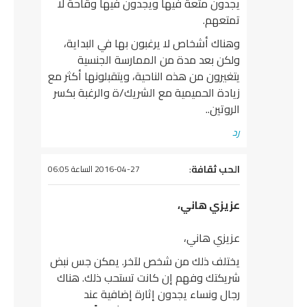
يجدون متعة فيها ويجدون فيها وقاحة لا
تمتعهم.
وهناك أشخاص لا يرغبون بها في البداية،
ولكن بعد مدة من الممارسة الجنسية
يتغيرون من هذه الناحية، ويتقبلونها أكثر مع
زيادة الحميمية مع الشريك/ة والرغبة بكسر
الروتين..
رد
يقول
الحب ثقافة
:
2016-04-27 الساعة 06:05
عزيزي هاني،
عزيزي هاني،
يختلف ذلك من شخص لآخر. يمكن جس نبض
شريكتك وفهم إن كانت تستحب ذلك. هناك
رجال ونساء يجدون إثارة إضافية عند