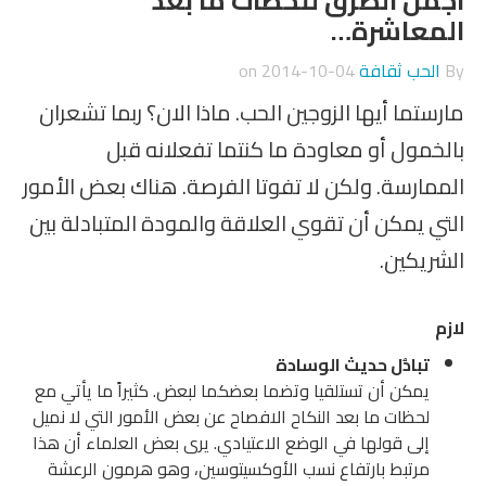
اجمل الطرق للحظات ما بعد
المعاشرة…
By
الحب ثقافة
on
2014-10-04
مارستما أيها الزوجين الحب. ماذا الان؟ ربما تشعران
بالخمول أو معاودة ما كنتما تفعلانه قبل
الممارسة. ولكن لا تفوتا الفرصة. هناك بعض الأمور
التي يمكن أن تقوي العلاقة والمودة المتبادلة بين
الشريكين.
لازم
تبادُل حديث الوسادة
يمكن أن تستلقيا وتضما بعضكما لبعض. كثيراً ما يأتي مع
لحظات ما بعد النكاح الافصاح عن بعض الأمور التي لا نميل
إلى قولها في الوضع الاعتيادي. يرى بعض العلماء أن هذا
مرتبط بارتفاع نسب الأوكسيتوسين، وهو هرمون الرعشة