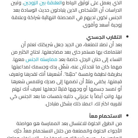
الذي يعمل على توثيق الرباط و
العلاقة بين الزوجين
. وتبين
الدراسات أن الأشخاص الذين يتبادلون حديث الوسادة بعد
الجنس تكون لديهم في المحصلة النهائية شراكة وعلاقة
زوجية أسعد وأقوى.
التقارب الجسدي
بعد أن تصلا للمتعة، من الجيد جعل شريكتك تعلم أن
اهتمامك بها مستمر حتى بعد مضاجعتها. تحتاج الكثير من
النساء إلى حنان الرجل، خاصة بعد
ممارسته الجنس
معها.
مهما كان ما تتحدثان عنه، شغّل يدك وجسمك لمداعبتها
بطريقة لطيفة ولمسة “حنيّنة”. أشعرها أنك تقدرها وتعرف
قيمتها. يكفي مثلاً أن تضمها إلى صدرك وتلامس شعرها
أو تمسد جسمها أو وجهها قليلاً لجعلها تعرف أنك تهتم
بها. وانتِ أيضاً يا عزيزتي. دلليه بلمسات ما بعد الجنس كي
تقربيه اكثر لك. اعملا ذلك بشكل متبادل.
الاستحمام معاً
من الطرق الحلوة للاغتسال بعد الممارسة هو مواصلة
الأجواء الحلوة والممتعة من خلال الاستحمام معاً. حرّك
الصابون على جسم شريكتك وساعدها على الاسترخاء وحاولا