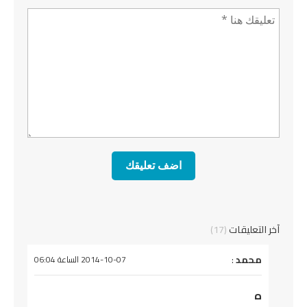
تعليق *
آخر التعليقات
(17)
يقول
محمد
:
2014-10-07 الساعة 06:04
ه