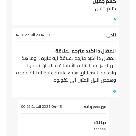
كلام جميل
كلام جميل
رد
يقول
ناجى
:
2014-11-11 الساعة 14:38
المقال دا اكيد مترجم ..علاقة
المقال دا اكيد مترجم ..علاقة ايه عابرة …وما هذا
الهراء ..راعوا اختلاف الثقافات والاديان ترجموا
واحذفوا الغير لائق سواء علاقة عابرة او ليلة واحدة
وهجص الليل المتين الى بتقولوه
رد
يقول
غير معروف
:
2021-04-15 الساعة 00:29
تبا لك
******