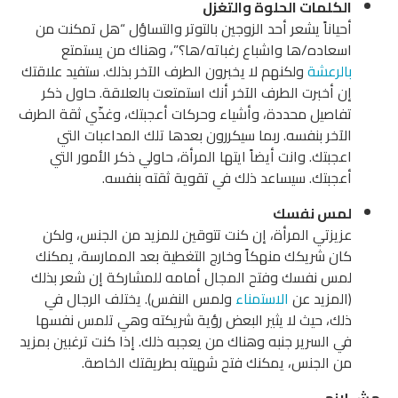
الكلمات الحلوة والتغزل
أحياناً يشعر أحد الزوجين بالتوتر والتساؤل “هل تمكنت من
اسعاده/ها واشباع رغباته/ها؟”، وهناك من يستمتع
بالرعشة
ولكنهم لا يخبرون الطرف الآخر بذلك. ستفيد علاقتك
إن أخبرت الطرف الآخر أنك استمتعت بالعلاقة. حاول ذكر
تفاصيل محددة، وأشياء وحركات أعجبتك، وغذّي ثقة الطرف
الآخر بنفسه. ربما سيكررون بعدها تلك المداعبات التي
اعجبتك. وانت أيضاً ايتها المرأة، حاولي ذكر الأمور التي
أعجبتك. سيساعد ذلك في تقوية ثقته بنفسه.
لمس نفسك
عزيزتي المرأة، إن كنت تتوقين للمزيد من الجنس، ولكن
كان شريكك منهكاً وخارج التغطية بعد الممارسة، يمكنك
لمس نفسك وفتح المجال أمامه للمشاركة إن شعر بذلك
(المزيد عن
الاستمناء
ولمس النفس). يختلف الرجال في
ذلك، حيث لا يثير البعض رؤية شريكته وهي تلمس نفسها
في السرير جنبه وهناك من يعجبه ذلك. إذا كنت ترغبين بمزيد
من الجنس، يمكنك فتح شهيته بطريقتك الخاصة.
مش لازم