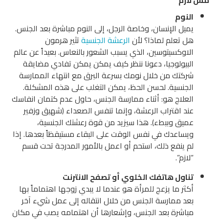
النوم
يميل الإنسان، وخاصة الرجل، إلى النوم مباشرة بعد الجنس.
هل تعلم لماذا؟ لأن
الرعشة الجنسية
تثير هرمون
الاوكسيتوسين، الذي يسبب الشعور بالنعاس. بعيداً عن عالم
البيولوجيا، دعونا ننظر كيف يمكن يمكن تفادي مضايقة
شركتك من خلال نومك بسرعة البرق مع انتهاء الممارسة
الجنسية. لحسن الحظ، يمكن التغلب على هذه المشكلة.
العلاج هو: أثناء ممارسة الجنس، حاول عدم كتمان انفاسك
عند اقتراب الرعشة، وإنما تنفس الصعداء (شهيق وزفير
عميق وببطء). هذا سيزيد من قوة رعشتك الجنسية،
ويساعدك في نفس الوقت على البقاء مستيقظاً بعدها. إذا
لم ينفع ذلك، استحم أو اعمل بالأمور المدرجة تحت قسم
“لازم”.
تناول هاتفك الخلوي أو تصفح الانترنت
أكثر ما يزعج للمرأة هو عندما لا يبدي زوجها اهتماماً بها
بعد ممارسة الجنس من خلال انتقاله إلى عمل شيء آخر
مباشرة بعد الجنس، وإشعارها أن اهتمامه يصب في مكان