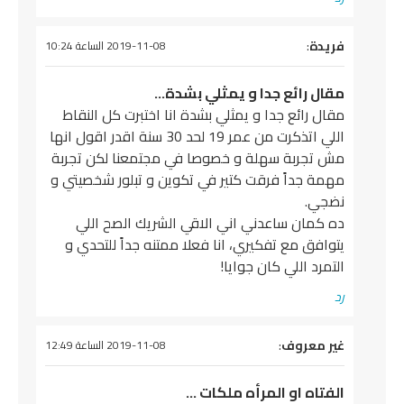
يقول
فريدة
:
2019-11-08 الساعة 10:24
مقال رائع جدا و يمثلي بشدة…
مقال رائع جدا و يمثلي بشدة انا اختبرت كل النقاط
اللي اتذكرت من عمر 19 لحد 30 سنة اقدر اقول انها
مش تجربة سهلة و خصوصا في مجتمعنا لكن تجربة
مهمة جداً فرقت كتير في تكوين و تبلور شخصيتي و
نضجي.
ده كمان ساعدني اني الاقي الشريك الصح اللي
يتوافق مع تفكيري، انا فعلا ممتنه جداً للتحدي و
التمرد اللي كان جوايا!
رد
يقول
غير معروف
:
2019-11-08 الساعة 12:49
الفتاه او المرأه ملكات …