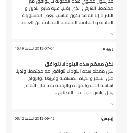
قد يكون محتوي هذه المدونه لا يتوافق مع
مجتمعنا الشرقي الذي يغلب عليه طابع التدين و
الالتزام إلا انه قد يكون مناسب لبعض المستويات
الماديه و الثقافيه المنفتحه المختلفه عن العامه .
رد
يقول
ريهام
:
2015-07-04 الساعة 15:49
لكن معظم هذه البنود ﻻ تتوافق
لكن معظم هذه البنود ﻻ تتوافق مع مجتمعنا وتدينا
مثل السفر والحياه المستقله وغيرها ..والزواج
اساسه الحب والموده والرحمه كما قال الله عز
وجل وليس حرب على اﻻطﻻق ..
رد
يقول
إبليس
:
2015-09-12 الساعة 05:12