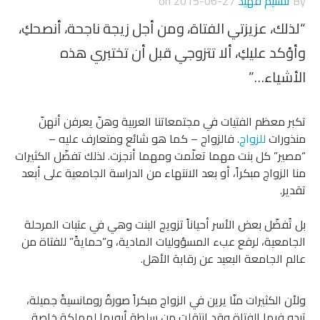
By
تسنيم فهيد
on
2015-06-27
“لذلك، عزيزتي الفتاة، ومن أجل زيجة ناجحة، أنصحكِ،
وأؤكد عليكِ، ألا تتزوجي قبل أن تختبري هذه
الأشياء…”
تكبر معظم الفتيات في مجتمعاتنا العربية وهنّ يعرفن أنهنّ
منذورات
للزواج
. فالزواج – كما هو شائع ومتعارف عليه –
“مصير” كل بنت مهما تعلّمت ومهما أنجزت. لذلك تفضّل الكثيرات
منا الزواج مبكراً، أو بعد الانتهاء من الدراسة الجامعية على أبعد
تقدير.
بل تُفضّل بعض الأسر أحياناً تزويج البنت وهي في عتبات المرحلة
الجامعية، لرفع عبء المسؤوليات المادية، و”حمايةً” للفتاة من
عالم الجامعة البعيد عن رقابة الأهل.
ولأن الكثيرات منّا يرين في الزواج مبكراً صورةً رومانسيةً جميلة،
تبدو فيها الفتاة وقد انتقلت من سلطة أبويها لمملكة خاصة