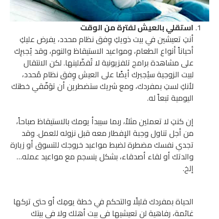
استقلي بالعيش لفترة من الوقت
أنتِ تعيشين في بيت ذويكِ وِفق نظام محدد، يفرض عليكِ
أحياناً أنواع الطعام، ومواعيد الاستيقاظ والنوم، وقد يُجبرِك
على مشاهدة برامج تلفزيونية لا تُفضّلينها. لكن الانتقال
لبيت الزوجية سيُجبرك أيضًا على العيش وِفق نظام مُحدد،
لأنكِ لستِ بمفردك، ومع شريك ستضطرين أن توَفّقي خطتك
اليومية تبعاً له.
إن كنتِ لا تعملين مثلاً، ربما سيبدأ يومك بالاستيقاظ صباحاً،
من أجل تناول وجبة الإفطار معه قبل نزوله للعمل. وقد
تجدي نفسك مضطرة لضبط مواعيد خروجك للتسوق أو زيارة
والدتك أو لقاء أصدقاء، بشكل ينسجم مع مواعيد عمله…
إلخ.
الحياة بمفردك قليلًا والتحكم في خطة يومِك أو حتى تركها
غائمة، رفاهية لن تعيشيها في بيت أهلك ولا في بيتك