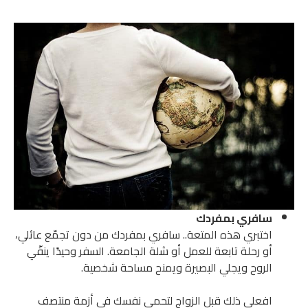
سافري بمفردك
اختبري هذه المتعة.. سافري بمفردك من دون تجمّع عائلي،
أو رحلة تابعة للعمل أو شلة الجامعة. السفر وحيدًا ينقّي
الروح ويجلي البصيرة ويمنح مساحة شخصية.
افعلي ذلك قبل الزواج لتحمي نفسك في أزمة منتصف