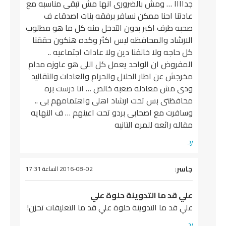
جداااا … ومش بالضرورى انها مش تبقى مناسبه مع
عادتنا احنا ممكن نسافر برفقه بنات اصدقاء ف
صحبه طرف اكبر بدون التدخل منه كل ما هو مطلوب
الارشاد والمحافظه ليس اكثر وكده هنكون حققنا
كل حاجه ولا خالفنا دين ولا عادات اجتماعيه ..
المفروض ان الواحد يعمل كل اللى هو عاوزه مدام
مخرجش عن اطار الحلال والحرام والعادات والتقاليد
ودى مش معادله صعبه خالص … انا درست بره
محافظتى بس تحت ارشاد اهلى واهتمامهم بى ..
وسافرت مع اصحابى بردو تحت اعينهم … ف النهايه
مقاله رائعه للمره التانيه
رد
يقول
جاسر
:
2016-08-02 الساعة 17:31
علي قد ما التدوينة حلوة علي
علي قد ما التدوينة حلوة علي قد ما التعليقات تحزن!
رد