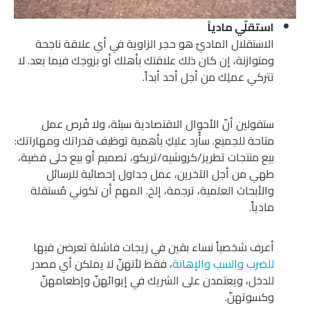
استقلّي مادياً
الاستقلال الماديّ هو حجر الزاوية في أي علاقة ناجحة
ومتوازنة، إن كان ذلك علاقتك بأهلك أو بزوجك فيما بعد. لا
تتركي عملِك من أجل أحد أبداً.
ستقولين أنّ الأحوال الاقتصادية سيئة، ولا فُرص عمل
متاحة للجميع. سأُرد عليكِ بأهمية توظيف قدراتك ومهاراتك:
بيع منتجات تطريز/كروشيه/تريكو، تصميم أو بيع حلى فضية،
طهي من أجل الآخرين، عمل جداول إحصائية للرسائل
والأبحاث العلمية، ترجمة، إلخ. المهم أن تكوني مُستقلة
مادياً.
أعرف شخصياً نساء بقين في زيجات فاشلة تعرضن فيها
للضرب والسب والإهانة
، فقط لأنهنّ لا يملكن أي مصدر
للدخل، ويعتمدن على الشريك في إيوائهنّ وإطعامهنّ
وكسوتهنّ.