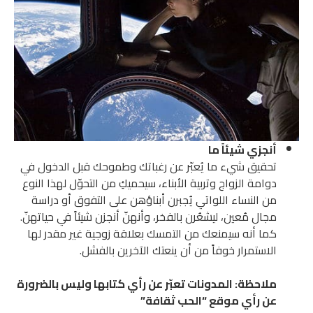
أنجزي شيئاً ما
تحقيق شيء ما يُعبّر عن رغباتك وطموحك قبل الدخول في
دوامة الزواج وتربية الأبناء، سيحميكِ من التحوّل لهذا النوع
من النساء اللواتي يُجبرن أبناؤهن على التفوق أو دراسة
مجال مُعين، ليشعُرن بالفخر، وأنهنّ أنجزن شيئاً في حياتهنّ.
كما أنه سيمنعك من التمسك بعلاقة زوجية غير مقدر لها
الاستمرار خوفاً من أن ينعتك الآخرين بالفشل.
ملاحظة: المدونات تعبّر عن رأي كتابها وليس بالضرورة
عن رأي موقع “الحب ثقافة”