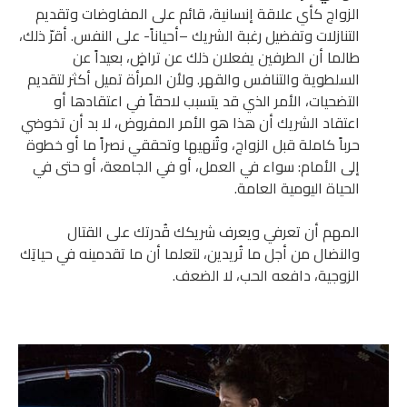
الزواج كأي علاقة إنسانية، قائم على المفاوضات وتقديم
التنازلات وتفضيل رغبة الشريك –أحياناً- على النفس. أقرّ ذلك،
طالما أن الطرفين يفعلان ذلك عن تراضٍ، بعيداً عن
السلطوية والتنافس والقهر. ولأن المرأة تميل أكثر لتقديم
التضحيات، الأمر الذي قد يتسبب لاحقاً في اعتقادها أو
اعتقاد الشريك أن هذا هو الأمر المفروض، لا بد أن تخوضي
حرباً كاملة قبل الزواج، وتُنهيها وتحققي نصراً ما أو خطوة
إلى الأمام: سواء في العمل، أو في الجامعة، أو حتى في
الحياة اليومية العامة.
المهم أن تعرفي ويعرف شريكك قُدرتك على القتال
والنضال من أجل ما تُريدين، لتعلما أن ما تقدمينه في حياتِك
الزوجية، دافعه الحب، لا الضعف.