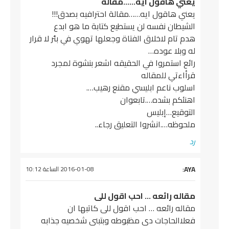
يعني هاقول ايه……مقالة
يعني هاقول ايه……مقالة احترافيه بصدق!!!
الشيطان نفسه لن يستطيع كتابة ما هو ابدع
هدم تام لاخلاق الفتاة وجعلها تهوي في بئر لا قرار
له وبلا عوده…
رائع استمروا في الحقيقه اشعر بنشوة لمجرد
قرأاءتي للمقاله
اسلوب ناعم ابليسي مقنع رهيب….
اهنئكم بشده….تابعوان
التوقيع…إبليس
ملحوظه….انشروا التعليق رجاء..
رد
AYA
:
يقول
2016-01-08 الساعة 10:12
مقاله رائعه … احب اقول للى
مقاله رائعه … احب اقول للى كاتبها ان
فعلاالحاجات دى مظبوطه وبتبنى شخصيه جذابه