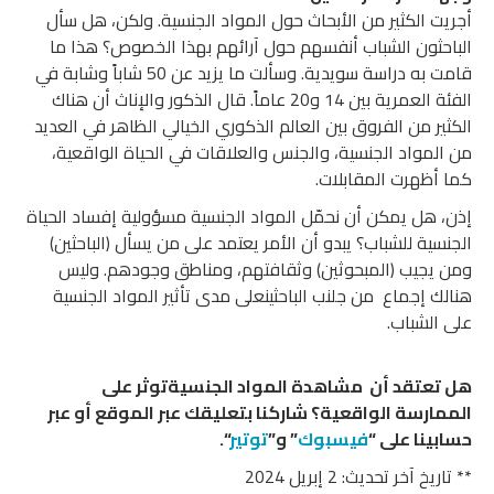
أجريت الكثير من الأبحاث حول المواد الجنسية. ولكن، هل سأل
الباحثون الشباب أنفسهم حول آرائهم بهذا الخصوص؟ هذا ما
قامت به دراسة سويدية. وسألت ما يزيد عن 50 شاباً وشابة في
الفئة العمرية بين 14 و20 عاماً. قال الذكور والإناث أن هناك
الكثير من الفروق بين العالم الذكوري الخيالي الظاهر في العديد
من المواد الجنسية، والجنس والعلاقات في الحياة الواقعية،
كما أظهرت المقابلات.
إذن، هل يمكن أن نحمّل المواد الجنسية مسؤولية إفساد الحياة
الجنسية للشباب؟ يبدو أن الأمر يعتمد على من يسأل (الباحثين)
ومن يجيب (المبحوثين) وثقافتهم، ومناطق وجودهم. وليس
هنالك إجماع من جلنب الباحثينعلى مدى تأثير المواد الجنسية
على الشباب.
هل تعتقد أن مشاهدة المواد الجنسيةتوثر على
الممارسة الواقعية؟ شاركنا بتعليقك عبر الموقع أو عبر
حسابينا على “
فيسبوك
” و”
توتير
“.
** تاريخ آخر تحديث: 2 إبريل 2024