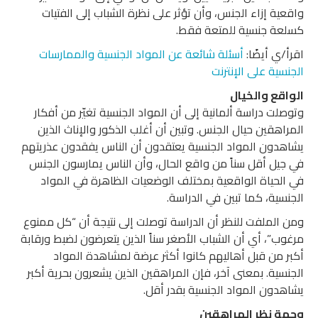
واقعية إزاء الجنس، وأن تؤثر على نظرة الشباب إلى الفتيات
كسلعة جنسية للمتعة فقط.
اقرأ/ي أيضًا:
أسئلة شائعة عن المواد الجنسية والممارسات
الجنسية على الإنترنت
الواقع والخيال
وتوصلت دراسة ألمانية إلى أن المواد الجنسية تغيّر من أفكار
المراهقين حيال الجنس. وتبين أن أغلب الذكور والإناث الذين
يشاهدون المواد الجنسية يعتقدون أن الناس يفقدون عذريتهم
في جيل أقل سناً من واقع الحال، وأن الناس يمارسون الجنس
في الحياة الواقعية بمختلف الوضعيات الظاهرة في المواد
الجنسية، كما تبين في الدراسة.
ومن الملفت للنظر أن الدراسة توصلت إلى نتيجة أن “كل ممنوع
مرغوب”، أي أن الشباب الأصغر سناً الذين يتعرضون لضبط ورقابة
أكبر من قبل أهاليهم كانوا أكثر عرضة لمشاهدة المواد
الجنسية. بمعنى آخر، فإن المراهقين الذين يشعرون بحرية أكبر
يشاهدون المواد الجنسية بقدر أقل.
وجهة نظر المراهقين