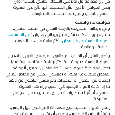
من بين عدة عوامل تؤثر على السلوك الجنسي للشباب”، وأن
بعض العوامل الأخرى، مثل الشخصية، لها تأثير على السلوك
الجنسي للشباب وقراراتهم المتعلقة بالممارسات.
مواقف غير واقعية
وفي بريطانيا، المعروفة بالتزمت النسبي في الملف الجنسي،
مقارنة بهولندا، كانت نتائج تقرير بريطاني بعنوان “
في الحقيقة…
المواد الجنسية في كل مكان”
أكثر سلبية في هذا الصعيد من
الدراسة الهولندية.
وأظهر التقرير أن الشباب البريطانيين المراهقين الذين يشاهدون
المواد الجنسية لديهم قابلية أكثر لإقامة علاقات جنسية فيها
بعض المخاطرة عليهم، حسب نتيجة الباحثين، بمعنى أنهم قد
يقيمون علاقات غير آمنة، أو يمارسون الجنس مع مخاطر التعرض
لجرعات من الكحول أو المخدرات. ولم يتمكن الباحثون من تأكيد
ما إذا كانت المواد الجنسيةهي السبب وراء هذا السلوك
الجنسي، أم أنها فقط واحدة من بين مجموعة من العوامل
المشتركة.
يمكن للمواد الجنسية تغيير معتقدات المراهقين حول الجنس،
وفقاً للباحثين البريطانيين، ويمكن أن تؤدي إلى مواقف غير