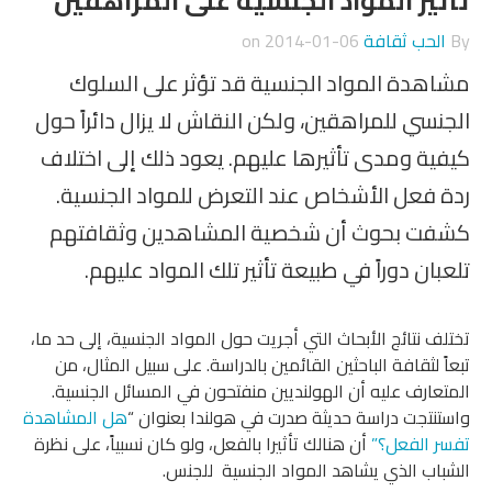
تأثير المواد الجنسية على ال
مراهقين
By
الحب ثقافة
on
2014-01-06
مشاهدة المواد الجنسية قد تؤثر على السلوك
الجنسي للمراهقين، ولكن النقاش لا يزال دائراً حول
كيفية ومدى تأثيرها عليهم. يعود ذلك إلى اختلاف
ردة فعل الأشخاص عند التعرض للمواد الجنسية.
كشفت بحوث أن شخصية المشاهدين وثقافتهم
تلعبان دوراً في طبيعة تأثير تلك المواد عليهم.
تختلف نتائج الأبحاث التي أجريت حول المواد الجنسية، إلى حد ما،
تبعاً لثقافة الباحثين القائمين بالدراسة. على سبيل المثال، من
المتعارف عليه أن الهولنديين منفتحون في المسائل الجنسية.
واستنتجت دراسة حديثة صدرت في هولندا بعنوان “
هل المشاهدة
تفسر الفعل؟”
أن هنالك تأثيرا بالفعل، ولو كان نسبياً، على نظرة
الشباب الذي يشاهد المواد الجنسية للجنس.