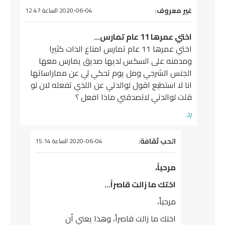
يقول
غير معروف
:
2020-06-04 الساعة 12:47
اختي عمرها 11 عام تمارس…
اختي عمرها 11 عام تمارس امتاع الذات كثيرا
ومدمنه على السكس لديها صديق يمارس معها
الجنس الشرجي ومل يوم تحكي لي عن مماراساتها
انا لا استطيع اقول لوالدتي عن اللذي تفعله لان لو
قلت لوالدتي لاتصدقني ماذا افعل ؟
رد
يقول
الحب ثقافة
:
2020-06-04 الساعة 15:14
مرحباً،
اختك ما زالت قاصراً…
مرحباً،
اختك ما زالت قاصراً، وهذا يعني أن