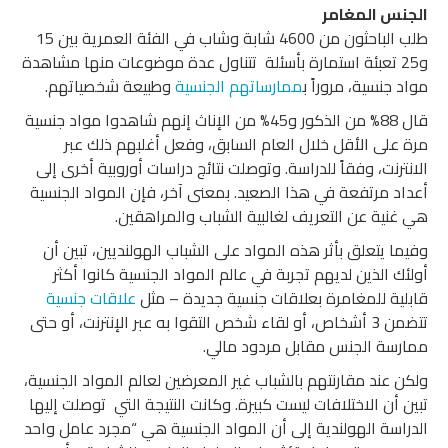
الجنس المغامر
طلب الباحثون من 4600 شابة وشاب في الفئة العمرية بين 15
و25 تعبئة استمارة بأسئلة تتناول عدة موضوعات منها مشاهدة
مواد جنسية، مروراً ب
ممارساتهم الجنسية
وطبيعة شخصياتهم.
قال 88% من الذكور و45% من الإناث إنهم شاهدوا مواد جنسية
مرة على الأقل خلال العام السابق، وفعل أغلبهم ذلك عبر
الانترنت، وفقاً للدراسة. وتوصلت نتائج دراسات أوروبية أخرى إلى
أعداد مرتفعة في هذا الصعيد. بمعنى آخر، فإن المواد الجنسية
هي غنية عن التعريف لغالبية الشباب والمراهقين.
وفيما يتعلق بأثر هذه المواد على الشباب الهولنديين، تبين أن
أولئك الذين لديهم تجربة في عالم المواد الجنسية كانوا أكثر
قابلية للمغامرة بعلاقات جنسية جديدة – مثل
علاقات جنسية
تتضمن 3 أشخاص، أو لقاء شخص التقوا به عبر الإنترنت، أو حتى
ممارسة الجنس مقابل مردود مالي.
ولكن عند مقارنتهم بالشباب غير المعرضين لعالم المواد الجنسية،
تبين أن الاختلافات ليست كبيرة. وكانت النتيجة التي توصلت إليها
الدراسة الهولندية إلى أن المواد الجنسية هي “مجرد عامل واحد