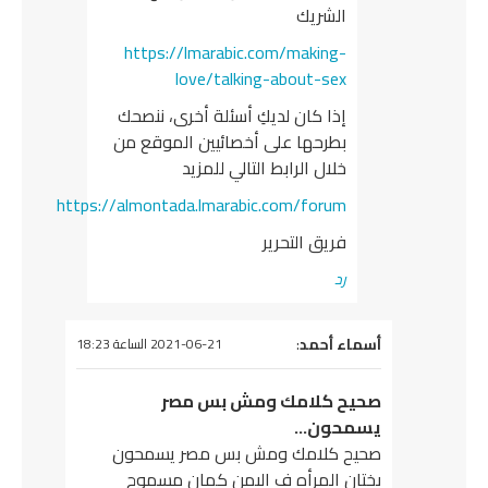
الشريك
https://lmarabic.com/making-
love/talking-about-sex
إذا كان لديكِ أسئلة أخرى، ننصحك
بطرحها على أخصائيين الموقع من
خلال الرابط التالي للمزيد
https://almontada.lmarabic.com/forum
فريق التحرير
رد
يقول
أسماء أحمد
:
2021-06-21 الساعة 18:23
صحيح كلامك ومش بس مصر
يسمحون…
صحيح كلامك ومش بس مصر يسمحون
بختان المرأه ف اليمن كمان مسموح