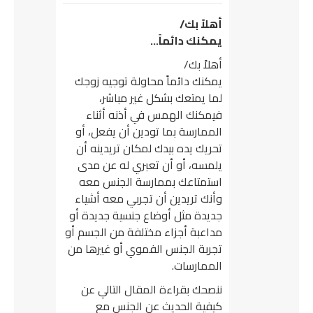
أهلاً بك/
يمكنك دائماً…
أهلاً بك/
يمكنك دائماً محاولة توجيه زوجك
لما يمتعك بشكل غير مباشر،
فيمكنك الهمس في أذنه أثناء
الممارسة بما تودين أن يفعل، أو
تحريك يده بيدك لمكان تريدينه أن
يلمسه، أو أن تعبري له عن مدى
استمتاعك بممارسة الجنس معه
وأنك تريدين أن تجربي معه أشياء
جديدة مثل أوضاع جنسية جديدة أو
مداعبة أجزاء مختلفة من الجسم أو
تجربة الجنس الفموي أو غيرها من
الممارسات.
ننصحك بقراءة المقال التالي عن
كيفية الحديث عن الجنس مع