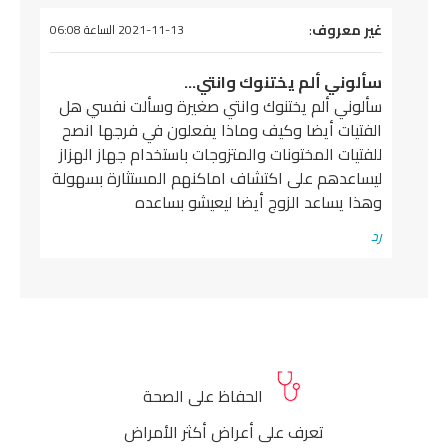
يقول
غير معروف
:
2021-11-13 الساعة 06:08
سألوني ألم يختنوك وانتي…
سألوني ألم يختنوك وانتي صغيرة وسألت نفسي هل
الفتيات أيضا وكيف وماذا يفعلون في فرجها انصح
للفتيات المختونات والمتزوجات باستخدام جهاز الهزاز
ليساعدهم على اكتشاف اماكنهم المستثارة بسهولة
وهذا يساعد الزوج أيضا ليعيشو بساعده
رد
الحفاظ على الصحة
تعرف على أعراض أكثر الأمراض