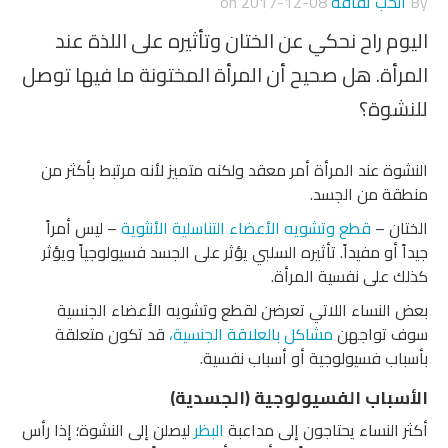
By
الحب ثقافة
on
2017-12-08
اليوم راح نحكي عن الختان وتأثيره على اللذة عند
المرأة. هل صحيح أن المرأة المختونة ما فيها توصل
للنشوة؟
النشوة عند المرأة أمر معقد ولكنه متميز لأنه مرتبط بأكثر من
منطقة من الجسد.
الختان –
قطع وتشويه الأعضاء التناسلية الأنثوية
– ليس أمراً
جيداً أو مفيداً. تأثيره السلبي يؤثر على الجسد فسيولوجياً ويؤثر
كذلك على نفسية المرأة.
بعض النساء اللاتي تعرضن لقطع وتشويه الأعضاء الجنسية
سوف تواجهن
مشاكل بالعلاقة الجنسية،
قد تكون متعلقة
بأسباب فسيولوجية أو أسباب نفسية.
الأسباب الفسيولوجية (الجسدية)
أكثر النساء يحتاجون إلى مداعبة
البظر
ليصلن إلى النشوة؛ إذا رأس