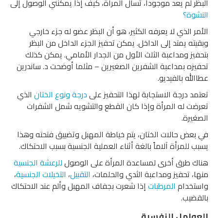
البظر لم يعد موجوداً، تسأل المرأة، كيف إذاً يمكنني الوصول إلى
النشوة؟
الأمر الذي لا يعرفه الكثير، هو أن البظر عضو له جزء خارجي
وبقيته يمتد إلى الداخل. يمكن تحفيز الجزء الداخل من البظر
بتحفيز ومداعبة الثلث الأول من الجدار الأمامي. يمكن كذلك
تحفيزه بمداعبة الشفرين الصغيرين – مثلما أوضحت د. ساندرين
عطاالله بالفيديو.
تعتمد درجة الاستجابة لهذا التحفيز على
درجة ونوع الختان
الذي
تعرضت له المرأة وإذا كان القطع والتشويه شمل الشفرات
الصغيرة.
في بعض حالات الختان، يتم خياطة المهبل وتضييق فتحته وهذا
يسبب للمرأة آلاماً بالغة أثناء العملية الجنسية بسبب الاحتكاك.
هناك طرق أخرى لمساعدة المرأة على الوصول
للرعشة الجنسية
منها، تحفيز ومداعبة الثدي والحلمات،
التقبيل
،
التخيلات الجنسية
،
واستخدام
المرطبات
إذا شعرت بجفاف المهبل وألم عند الاحتكاك
بالقضيب.
العوامل النفسية