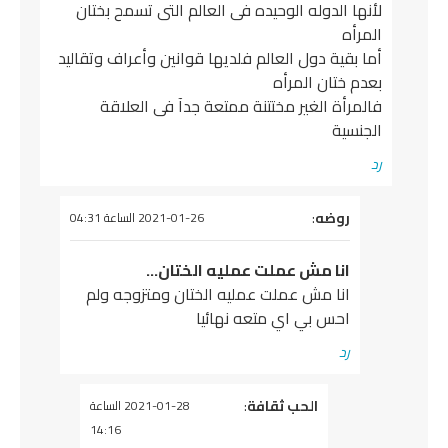
لأنها الدوله الوحيده فى العالم التى تسمح بختان
المرأه
أما بقية دول العالم فلديها قوانين وأعراف وتقاليد
بعدم ختان المرأه
فالمرأة الغير مختتنة ممتعة جدآ فى العلاقة
الجنسية
رد
يقول
روضه
:
2021-01-26 الساعة 04:31
انا مش عملت عمليه الختان…
انا مش عملت عمليه الختان ومتزوجه ولم
احس بي اي متعه نهائيا
رد
يقول
الحب ثقافة
:
2021-01-28 الساعة
14:16