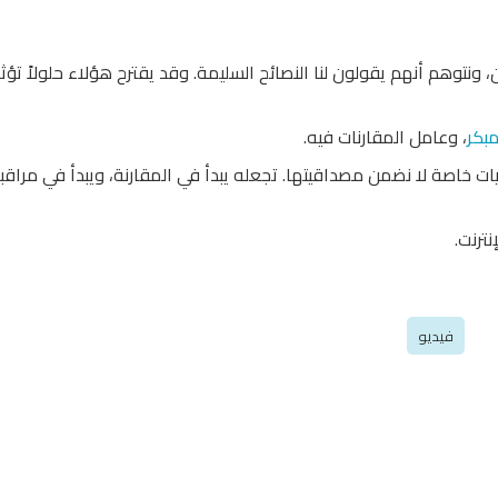
نتوهم أنهم يقولون لنا النصائح السليمة. وقد يقترح هؤلاء حلولاً تؤثر 
بكر
، وعامل المقارنات فيه.
يات خاصة لا نضمن مصداقيتها. تجعله يبدأ في المقارنة، ويبدأ في مراقب
ترنت.
فيديو