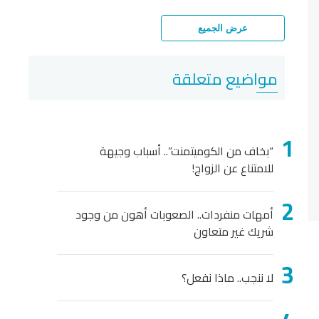
عرض الجميع
مواضيع متعلقة
“بخاف من الكوميتمنت”.. أسباب وجيهة
للامتناع عن الزواج!
أمهات منفردات.. الصعوبات أهون من وجود
شريك غير متعاون
لا ننجب.. ماذا نفعل؟