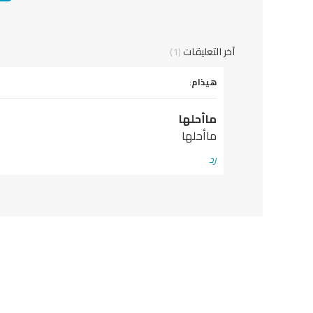
آخر التعليقات
(1)
يقول
هيذام
:
ماأحلها
ماأحلها
رد