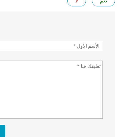
نعم
لا
الأسم
*
تعليق *