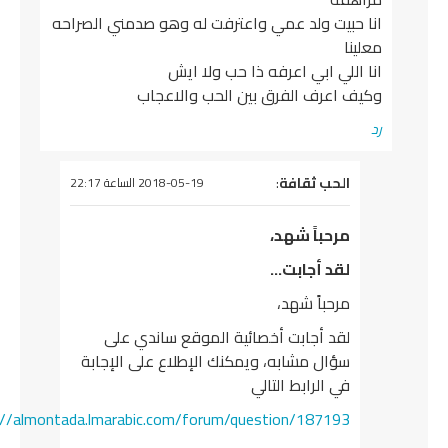
انا حبيت ولد عمي واعترفت له وهو صدمني الصراحه
معلينا
انا اللي ابي اعرفه ذا حب ولا ايش
وكيف اعرف الفرق بين الحب والاعجاب
رد
يقول
الحب ثقافة
:
2018-05-19 الساعة 22:17
مرحباً شهد،
لقد أجابت…
مرحباً شهد،
لقد أجابت أخصائية الموقع ساندي على
سؤال مشابه، ويمكنك الإطلاع على الإجابة
في الرابط التالي
https://almontada.lmarabic.com/forum/question/187193