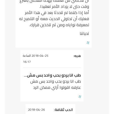
أن تتخلصي من تعلقك بهذه الشخص بأسرع
وقت حتى لا يزداد الأمر تعقيدا.
أما إذا كنتما لم تتحدثا بعد في هذا الأمر
فعليك أن تحاولي الحديث معه أو التلميح له
لمعرفة نواياه ومن ثم تتخذين قرارك.
تحياتنا
رد
هبه
يقول
:
2018-04-25 الساعة
16:17
طب انا بردو بحب واحد بس مش…
طب انا بردو بحب واحد بس مش
عارفه اقولوا أزاي ممكن الرد
رد
يقول
الحب ثقافة
:
2018-04-26