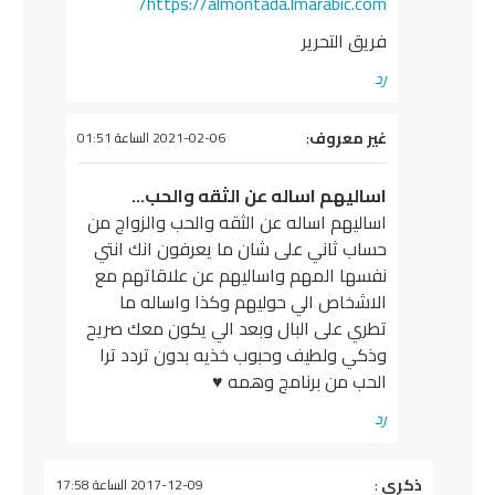
https://almontada.lmarabic.com/
فريق التحرير
رد
يقول
غير معروف
:
2021-02-06 الساعة 01:51
اساليهم اساله عن الثقه والحب…
اساليهم اساله عن الثقه والحب والزواج من
حساب ثاني على شان ما يعرفون انك انتي
نفسها المهم واساليهم عن علاقاتهم مع
الاشخاص الي حوليهم وكذا واساله ما
تطري على البال وبعد الي يكون معك صريح
وذكي ولطيف وحبوب خذيه بدون تردد ترا
الحب من برنامج وهمه ♥️
رد
يقول
ذكرى
:
2017-12-09 الساعة 17:58