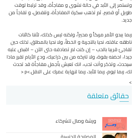
مر إلى الأبد في حالة نشوى و مفاجأة، وقد ترتبط لوقت
 أو قصير، ثم تذهب سكرة المفاجأة، وتنفصل، و تفاجأ من
.
 يبدو الأمر مربكاً و محيراً، ولكنه ليس كذلك، لأننا كائنات
ه عاقله، نحيا بالتجربة و الخطأ، ولا نحيا بالمطلق، لذلك حين
ئ قريبا بالحب – إن كنت لم تصادفه حتى الآن – اقبض عليه
، احضنه بقوة، ولا تتركه من بين ذراعيك، ودع الأيام تقرر ماذا
دث، وتذكر وآنت تحب، انك تعيش بأجمل مفاجأة قد تحدث
ربما ليوم، ربما للأبد، ربما لنهاية عمرك على الاقل.>p <
ائق متعلقة
ورشة وصال للشركاء
المصارحة الجنسية