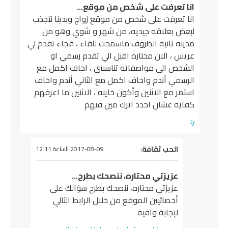
انا تعرفت على شخص من موقع…
انا تعرفت على شخص من موقع زواج وبدينا نتجذب
لبعض بعلاقه جيديه، من شهر و شوي وهو من
مدينه ثانيه الظروف ماسمحت للقاء ، فجاء تقدم لي
عريس ، الان محتاره اقبل الي تقدم رسمي او
الشخص الي مواصفاته تناسبني ، اخاف اكمل مع
الرسمي أندم واخاف اكمل مع الثاني أندم واخاف
استمر مع الاثنين وأكون خاينه ، الاثنين ما اعرفهم
كفايه عشان احدد اترك مين فيهم
رد
يقول
الحب ثقافة
:
2017-08-09 الساعة 12:11
عزيزتي محتاره، ننصحك بطرح…
عزيزتي محتاره، ننصحك بطرح سؤالك على
أخصائيين الموقع من خلال الرابط التالي
لإجابة وافية