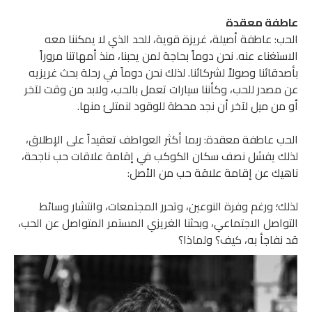
فة معقدة
: عاطفة أصيلة، غريزة قوية، للحد الذي لا يمكننا معه
تغناء عنه. نحن دوماً بحاجة لمن يحبنا، منذ أمهاتنا مروراً
قائنا وصولاً لشركائنا. لذلك نحن دوماً في رحلة بحث غريزيه
صدر للحب، وكأننا سيارات تعمل بالحب، ولابد من وقت لآخر
ن ميل لآخر أن نجد محطة للوقود لنمتلئ منها.
 عاطفة معقدة: ربما أكثر العواطف تعقيداً على الإطلاق،
ك يفشل نصف سكان الكوكب في إقامة علاقات حب ناجحة،
يك عن إقامة علاقة حب من الأصل:
؛ ورغم وفرة النوعين، وتحرر المجتمعات، وانتشار وسائط
اصل الاجتماعي، وبحثنا الغريزي المستمر المتواصل عن الحب،
فاجأ به، كيف؟ ولماذا؟