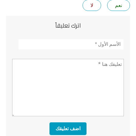
نعم
لا
اترك تعليقاً
لأسم
*
عليق *