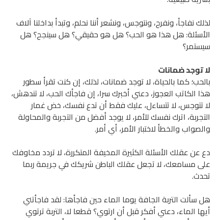
 نفاجأ، ونفرح، ونتوجس، ونشعر أننا نحلم، وتبدأ بداخلنا آلاف
سئلة: هل هذا هو الحب؟ هل هو حقيقي؟ هل سينجح؟ هل
تمر؟
توجد ضمانات
ب؛ كما بالحياة، لا توجد ضمانات، لذلك، إن كنت تقرأ سطور
الكاتب العجوز، دعني أخبرك سرا، إن فاجأك الحب، لا تندهش،
توجس، لا تتساءل، عليك فقط أن تدع نفسك، خض غمار
ربة، اترك نفسك للأمر، لا يوجد أفضل من التجربة والمحاولة
واب والخطأ لاختبار الأمر، أي أمر.
ن عقلك الأسئلة الكثيرة المخيفة المتكررة، لا تردد مخاوفك
 مسامعك، لا تجعل عقلك الباطن شريكك في جريمة ربما
ث.
ألت التربة الجافة يوما الماء حين فاجأها: لقد فاجأتني
 الماء، دعني أفكر قبل أن ارتوي؟ قطعا لا، التربة ترتوي