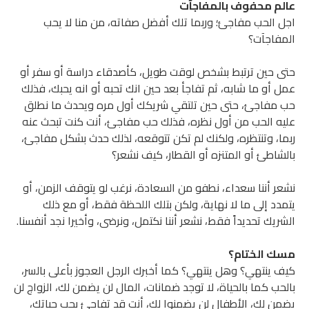
م محفوف بالمفاجآت
الحب مفاجئ؛ وربما تلك أفضل صفاته، من منا لا يحب
فاجآت؟
 حين ترتبط بشخص لوقت طويل، كأصدقاء دراسة أو سفر أو
أو ما شابه، ثم تفاجأ بعد حين انك تحبه أو انه يحبك، فذلك
مفاجئ، حتى حين تلتقي شريكك أول مره ويحدث ما نطلق
ه الحب من أول نظره، فذلك حب مفاجئ، أنت كنت تبحث عنه
، وتنتظره، ولكنك لم تكن تتوقعه، لذلك حدث بشكل مفاجئ،
اطئ أو المتنزه أو القطار، كيف نشعر؟
 أننا سعداء، نطفو من السعادة، نرغب لو يتوقف الزمن، أو
د إلى ما لا نهاية، ولكن بتلك اللحظة فقط، أو مع ذلك
يك تحديداً فقط، نشعر أننا نكتمل، ونرضى، وأخيرا نجد أنفسنا.
 الختام؟
ينتهي؟ وهل ينتهي؟ كما أخبرك الرجل العجوز بأعلى بالسر،
ب كما بالحياة، لا توجد ضمانات، المال لن يضمن لك، الزواج لن
 لك، الأطفال لن يضمنوا لك، أنت قد تفاجئ بحب حياتك،