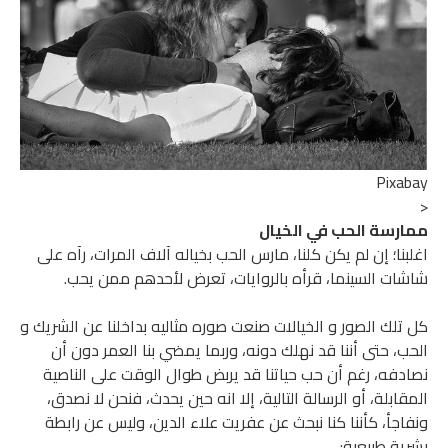
Pixa
رسة الحب في الخيال
نا؛ إن لم يكن كلنا، مارس الحب بخياله آلاف المرات، رآه على
ت السينما، قرأه بالروايات، تعرض لأحدهم ممن يحب.
لك الصور و الخيالات صنعت صوره مثاليه بداخلنا عن الشريك و
، حتى أننا قد نهلك دونه، وربما يمضي بنا العمر دون أن
فه، رغم أن حب حياتنا قد يربض طوال الوقت على الناصية
ابلة، أو الرسالة التالية، إلا انه حين يحدث، فنحن لا نصدق،
جأ، كأننا كنا نبحث عن عفريت علاء الدين، وليس عن رابطة
ة طبيعية: