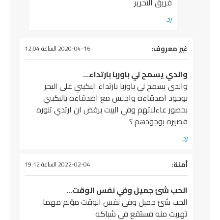
فريق التحرير
رد
يقول
غير معروف
:
2020-04-16 الساعة 12:04
والدي يسمح لي باوربا بارتداء…
والدي يسمح لي باوربا بارتداء البكيني على البحر
بوجود اصدقاءه واجلس مع اصدقاءه بالبكيني
بحضور عاءلاتهم وفي البيت برفض ان ارتدي تنوره
قصيره بوجودهم ؟
رد
يقول
أمنة
:
2022-02-04 الساعة 19:12
الحب شئ جميل وفي نفس الوقت…
الحب شئ جميل وفي نفس الوقت مؤلم مهما
تهربت منه فستقع في شباكه