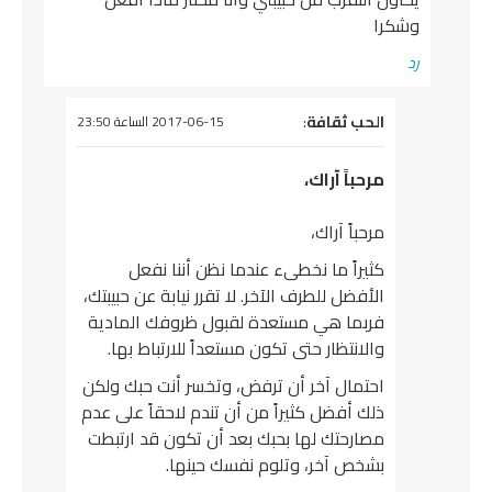
وشكرا
رد
يقول
الحب ثقافة
:
2017-06-15 الساعة 23:50
مرحباً آراك،
مرحباً آراك،
كثيراً ما نخطىء عندما نظن أننا نفعل
الأفضل للطرف الآخر. لا تقرر نيابة عن حبيبتك،
فربما هي مستعدة لقبول ظروفك المادية
والانتظار حتى تكون مستعداً للارتباط بها.
احتمال آخر أن ترفض، وتخسر أنت حبك ولكن
ذلك أفضل كثيراً من أن تندم لاحقاً على عدم
مصارحتك لها بحبك بعد أن تكون قد ارتبطت
بشخص آخر، وتلوم نفسك حينها.