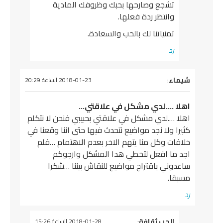
تشجع وصارحها بحبك وظروفك المادية
وانتظر ردة فعلها.
تمنياتنا لك بالحب والسعادة.
رد
يقول
شيماء
:
2018-01-23 الساعة 20:29
اهلا ….لدي مشكل في علاقتي…
اهلا ….لدي مشكل في علاقتي بحبيبي فنحن لا نتكلم
كثيرا ولا نجد مواضيع نتحدث فيها حتى اننا وقعنا في
خلافات وكل منا يتهم الاخر بعدم الاهتمام …فلم
اجد ما افعل لتخطي هدا المشكل وارجوكم
ساعدوني باقتراح مواضيع للنقاش بيننا …شكرا
مسبقا.
رد
يقول
الحب ثقافة
:
2018-01-28 الساعة 15:26