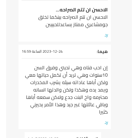
الاحسن ان تتم الصراحه…
الاحسن ان تتم الصراحه بينكما لخلق
جومشاعري ممتاز يساعدللحبيببن
رد
يقول
هيما
:
2023-12-24 الساعة 16:59
إن احب فتاه وهي تحبني وفرق السن
10سنوات وهي تريد أن تكمل حياتها معي
ولكن أباها عاداته سيئه يشرب المخدرات
ويمد يده وهكذا ولكن والدتها انسانه
محترمه واخ البنت جدع ولاكن سمعه أباها
وباقي عائلتها غير جيد وهذا الأمر يحيرني
كثيرا
رد