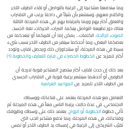
ربما ستدفعنا مشاعرنا إلى الرغبة بالتواصل أو لقاء الطرف الآخر
والكلام معهم، وسنشعر بأن شيئاً في داخلنا يرغب في الاقتراب
والتعلق أكثر بهم وربما بالارتباط بهم. في هذه المرحلة الثالثة
هناك دور لطبيعة التواصل بينكما: النبرات، الحركات، لغة الجسد،
الصوت
،
الرائحة،
الكلمات… يمكن إما أن تقربكما أو تبعدكما من
بعضكما البعض، ربما أحدكما سينفر من الطرف الآخر بسبب شيء
بسيط في هذه المرحلة، أو ستتجاوزان ذلك ويحصل تقارب وتودد
أكثر. للمزيد عن
الخطوط الخضراء في فترة التعارف والخطوبة (1)
بعد ذلك إن حدث تقارب أكثر ستصبح المشاعر قوية لدرجة أن
الطرفين أو أحدهما سيشعر برغبة قوية في الاقتراب الجسدي
من الطرف الآخر. للمزيد عن
المواعيد الغرامية
التعامل مع هذه المرحلة يعتمد على قناعاتك ووسطك
الاجتماعي. في عدة حالات يرتبط الناس معاً في هذه المرحلة ثم
تأتي خطوة
الخطوبة أو الزواج
. يعتمد ذلك على وسطك وظروفك
وقناعاتك. في هذه المرحلة، ربما تدفع مشاعر الحب التي
تقرّب الشريكين إلى الرغبة في إمساك يد الطرف الآخر أو لمس