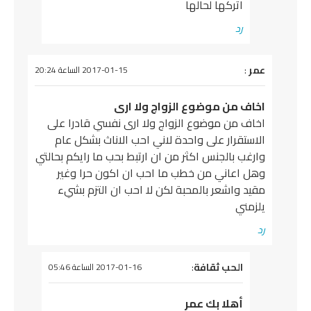
اتركها لحالها
رد
عمر
يقول
:
2017-01-15 الساعة 20:24
اخاف من موضوع الزواج ولا ارى
اخاف من موضوع الزواج ولا ارى نفسي قادرا على
الاستقرار على واحدة لاني احب الاناث بشكل عام
وارغب بالجنس اكثر من ان ارتبط بحب ما رايكم بحالتي
وهل اعاني من خطب ما احب ان اكون حرا وغير
مقيد واشعر بالمحبة لكن لا احب ان التزم بشيء
يلزمني
رد
يقول
الحب ثقافة
:
2017-01-16 الساعة 05:46
أهلا بك عمر