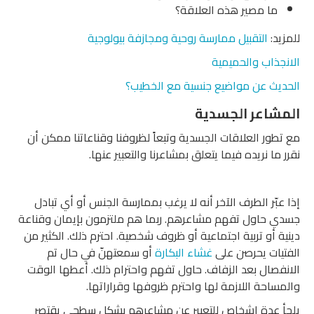
ما مصير هذه العلاقة؟
للمزيد:
التقبيل ممارسة روحية ومجازفة بيولوجية
الانجذاب والحميمية
الحديث عن مواضيع جنسية مع الخطيب؟
المشاعر الجسدية
مع تطور العلاقات الجسدية وتبعاً لظروفنا وقناعاتنا ممكن أن
نقرر ما نريده فيما يتعلق بمشاعرنا والتعبير عنها.
إذا عبّر الطرف الآخر أنه لا يرغب بممارسة الجنس أو أي تبادل
جسدي حاول تفهم مشاعرهم. ربما هم ملتزمون بإيمان وقناعة
دينية أو تربية اجتماعية أو ظروف شخصية. احترم ذلك. الكثير من
الفتيات يحرصن على
غشاء البكارة
أو سمعتهنّ في حال تم
الانفصال بعد الزفاف. حاول تفهم واحترام ذلك. أعطها الوقت
والمساحة اللازمة لها واحترم ظروفها وقراراتها.
يلجأ عدة اشخاص للتعبير عن مشاعرهم بشكل سطحي يقتصر