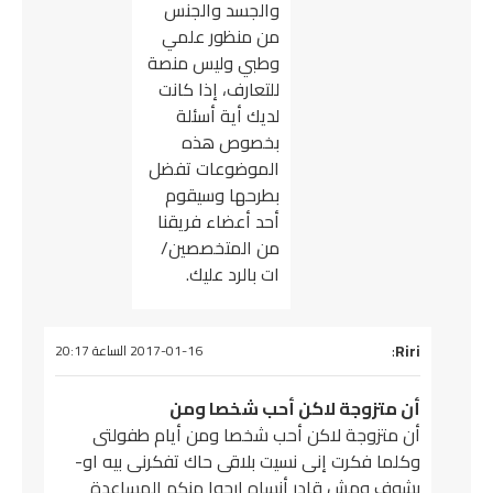
والجسد والجنس
من منظور علمي
وطبي وليس منصة
للتعارف، إذا كانت
لديك أية أسئلة
بخصوص هذه
الموضوعات تفضل
بطرحها وسيقوم
أحد أعضاء فريقنا
من المتخصصين/
ات بالرد عليك.
Riri
:
يقول
2017-01-16 الساعة 20:17
أن متزوجة لاكن أحب شخصا ومن
أن متزوجة لاكن أحب شخصا ومن أيام طفولتى
وكلما فكرت إنى نسيت بلاقى حاك تفكرنى بيه او-
بشوف ومش قادر أنساه ارجوا منكم المساعدة