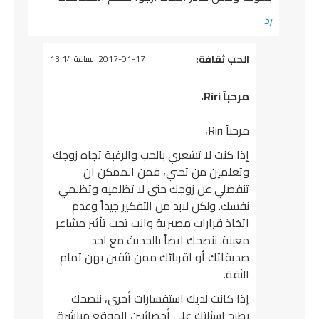
رد
يقول
الحب ثقافة
:
2017-01-17 الساعة 13:14
مرحباً Riri،
مرحباً Riri،
إذا كنت لا تشعري بالحب والرغبة تجاه زوجك
وتعلمين من تحبي، فمن الممكن ان
تنفصلي عن زوجك حتى لا تظلميه وتظلمي
نفسك. ولكن لابد من التفكير جيداً وعدم
اتخاذ قرارات مصيرية وانت تحت تأثير مشاعر
معينة. ننصحك ايضاً بالحديث مع احد
صديقاتك أو اقربائك ممن تثقين بهن تمام
الثقة.
إذا كانت لديك استفسارات أخرى، ننصحك
بطرح اسئلتك على أخصائيين الموقع مباشرة