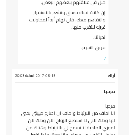
خلل في علاقتهم ببعضهم البعض.
إن كانت تحبك بصدق وتشعر بالاستقرار
والتفاهم معك، فلن تهتم أبداً لمحاولات
غيرك للتقرب منها.
تحياتنا.
فريق التحرير.
رد
آراك
:
يقول
2017-06-15 الساعة 20:03
مرحبا
مرحبا
انا اخاف من الارتباط واخاف ان اصارح حبيبتي بحبي
لها وذلك لاني لا استطيع الزواج الان وذلك لان
اموري المادية لا تسمح لي بالارتباط وهناك من
يحاول التقرب من حبيبتي وانا محتار ماذا افعل