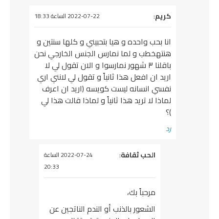
يقول
كريم
:
2022-07-22 الساعة 18:33
انا بحب واحده و هيا بتحبيني و كلها سنتين و
هنتهخطب و لما نمارس الجنس الخارجي نحن
باقلنا ٣ شهور نمارسوا و الان تقول لي لا
اريد ان افعل هذا ثانياً و تقول لي لانني اري
نفسي انسانه ليست كويسه (اريد ان اعرف
لماذا لا تريد هذا ثانياً و لماذا قالت هذا لي
)؟
رد
يقول
الحب ثقافة
:
2022-07-24 الساعة
20:33
مرحباً بك،
الشعور بالذنب أو الندم الناتجين عن