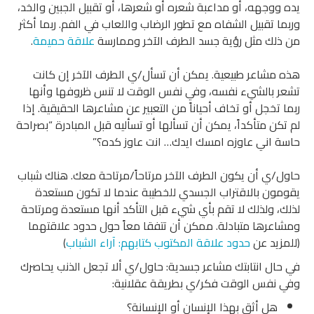
يده ووجهه، أو مداعبة شعره أو شعرها، أو تقبيل الجبين والخد،
وربما تقبيل الشفاه مع تطور الرضاب واللعاب في الفم. ربما أكثر
من ذلك مثل رؤية جسد الطرف الآخر وممارسة
علاقة حميمة
.
هذه مشاعر طبيعية. يمكن أن تسأل/ي الطرف الآخر إن كانت
تشعر بالشيء نفسه، وفي نفس الوقت لا تنس ظروفها وأنها
ربما تخجل أو تخاف أحياناً من التعبير عن مشاعرها الحقيقية. إذا
لم تكن متأكداً، يمكن أن تسألها أو تسأليه قبل المبادرة “بصراحة
حاسة اني عاوزه امسك ايدك… انت عاوز كده؟”
حاول/ي أن يكون الطرف الآخر مرتاحاً/مرتاحة معك. هناك شباب
يقومون بالاقتراب الجسدي للخطيبة عندما لا تكون مستعدة
لذلك، ولذلك لا تقم بأي شيء قبل التأكد أنها مستعدة ومرتاحة
ومشاعرها متبادلة. ممكن أن تتفقا معاً حول حدود علاقتهما
(للمزيد عن
حدود علاقة المكتوب كتابهم: آراء الشباب
)
في حال انتابتك مشاعر جسدية: حاول/ي ألا تجعل الذنب يحاصرك
وفي نفس الوقت فكر/ي بطريقة عقلانية:
هل أثق بهذا الإنسان أو الإنسانة؟