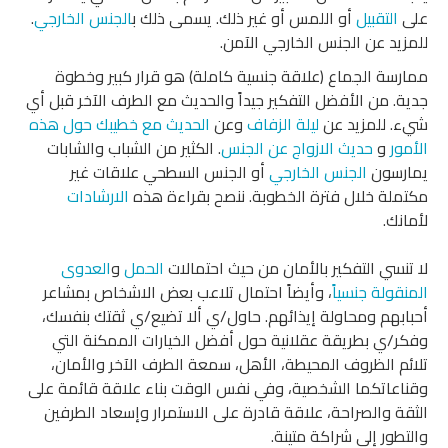
على
التقبيل
أو اللمس أو غير ذلك. يسمى ذلك ب
الجنس الخارجي
.
للمزيد عن الجنس الخارجي الآمن.
ممارسة الجماع (علاقة جنسية كاملة) هو قرار كبير وخطوة
جدية. من الأفضل التفكير جيداً والحديث مع الطرف الآخر قبل أي
شيء. للمزيد عن
ليلة الزفاف
وعن
الحديث مع خطيبك حول هذه
الأمور
و
حديث الازواج عن الجنس
. الكثير من الشباب والشابات
يمارسون
الجنس الخارجي
أو الجنس السطحي علاقات غير
مكتملة خلال فترة الخطوبة. ننصح بقراءة هذه
الارشادات
لأمانك.
لا تنسي التفكير بالأمان من حيث احتمالات
الحمل
و
العدوى
المنقولة جنسياً
، وأيضاً احتمال تلاعب بعض الاشخاص بمشاعر
أحبابهم ومحاولة إيذائهم. حاول/ي ألا تضيع/ي ثقتك بنفسك،
وفكر/ي بطريقة عقلانية حول أفضل الخيارات الممكنة التي
تلائم الظروف المحيطة، الأهل، سمعة الطرف الآخر والأمان،
وقناعاتكما الشخصية، وفي نفس الوقت بناء علاقة قائمة على
الثقة والصراحة، علاقة قادرة على الاستمرار وإسعاد الطرفين
والتطور إلى شراكة متينة.