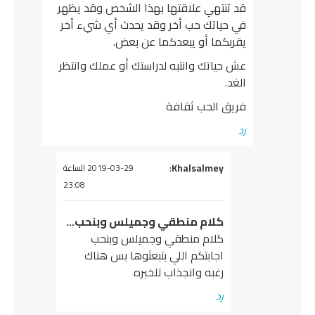
قد تنتهي علاقتها بهذا الشخص وقد يظهر
في حياتك حب أخر وقد يحدث أي شيء أخر
يقربكما أو يبعدكما عن بعض.
عش حياتك وانتبه لدراستك أو عملك وانتظر
الغد.
فريق الحب ثقافة
رد
يقول
Khalsalmey
:
2019-03-29 الساعة
23:08
كلام منطقي وجميلس وبنحب…
كلام منطقي وجميلس وبنحب
اجابتكم اللي بتبعثوها بس هناك
رغبه وانجذاب للخبره
رد