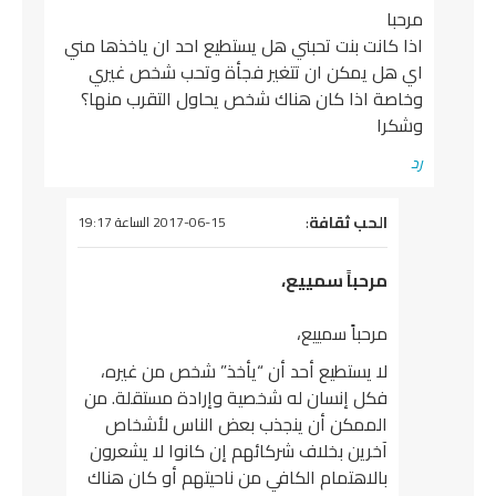
مرحبا
اذا كانت بنت تحبني هل يستطيع احد ان ياخذها مني
اي هل يمكن ان تتغير فجأة وتحب شخص غيري
وخاصة اذا كان هناك شخص يحاول التقرب منها؟
وشكرا
رد
يقول
الحب ثقافة
:
2017-06-15 الساعة 19:17
مرحباً سمييع،
مرحباً سمييع،
لا يستطيع أحد أن “يأخذ” شخص من غيره،
فكل إنسان له شخصية وإرادة مستقلة. من
الممكن أن ينجذب بعض الناس لأشخاص
آخرين بخلاف شركائهم إن كانوا لا يشعرون
بالاهتمام الكافي من ناحيتهم أو كان هناك