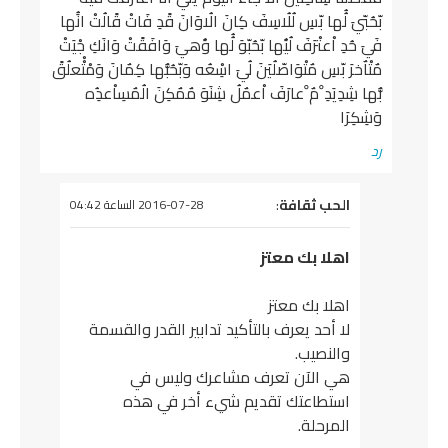
بّحُبّيَ لُُها بّسِ لُلُاسِفَ كِانَ الُاوَانَ قًدِ فَاتْ قًالُتْ انَُها
فَيَ حُدِ اْعتْرَفَ لُيَُها بّحُبّوَ لُُها وَُهيَ وَافَقًتْ وَانَكِ جْيَتْ
مٌتْاٌخرَ بّسِ مٌتْوَاصّلُيَنَ لُيَ اسِْعُه وَبّحُبُّها كِمٌانَ وَمْتْْعلُقً
بُّها شِدِيَدِ ْمٌ ْعارَفَ اْعمٌلُ شِنَوَ مٌمٌكِنَ الُمٌسِاْعدُِه
وَشِكِرَا
رد
يقول
الحب ثقافة
:
2016-07-28 الساعة 04:42
اهلا بك معتز
اهلا بك معتز
لا أحد يعرف بالتأكيد تدابير القدر والقسمة
والنصيب.
هي الآن تعرف مشاعرك وليس في
استطاعتك تقديم شيء أخر في هذه
المرحلة.