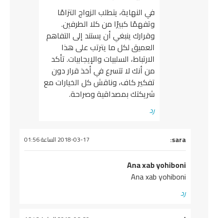
في النهاية، يتطلب الزواج التزامًا
وتفهمًا كبيرًا من كلا الطرفين.
وقرارك ينبغي أن يستند إلى التفاهم
العميق لكل ما يترتب على هذا
الارتباط، السلبيات والإيجابيات. تأكد
من أنك لا تتسرع في أخذ قرار دون
تفكير كاف، وناقش كل الخيارات مع
شريكتك بمصداقية وصراحة.
رد
يقول
sara
:
2018-03-17 الساعة 01:56
Ana xab yohiboni
Ana xab yohiboni
رد