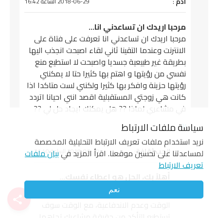
ادم
:
يقول
2018-06-29 الساعة 16:42
مرحبا اريدك ان تساعدني انا…
مرحبا اريدك ان تساعدني انا تعرفت على فتاة على
الانترنت وعندما التقينا ثاني لقاء اصبحت انجذب اليها
بطريقة غير طبيعية جسديا واصبحت لا استطيع منع
نفسي من رؤيتها و اهتم بها كثيرا حتا لا يمكنني
رؤيتها حزينة وافكر بها كثيرا ولكنني لست متاكدا اذا
كانت هي زوجتي المستقبلية اقصد انني احيانا اتردد
في مشاعري لماذا ?? هل يمكنك ايجاد حل لي ??
رد
سياسة ملفات الارتباط
نريد استخدام ملفات تعريف الارتباط التحليلية المخصصة
يقول
الحب ثقافة
:
2018-06-30 الساعة 21:40
لمساعدتنا على تحسين موقعنا. اقرأ المزيد في
بيان ملفات
تعريف الارتباط
أهلاً بك، الحل هو إعطاء نفسك…
نعم
أهلاً بك، الحل هو إعطاء نفسك المزيد من
الوقت وعدم الاندفاعية، مع الوقت سوف
تستطيع التأكد من حقيقة مشاعرك تجاهها