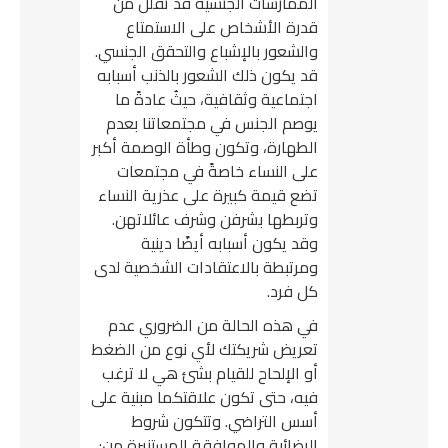
الممارسات الجنسية قد تقلل من
قدرة الأشخاص على الاستمتاع
والشعور بالإشباع والتحقق الجنسي.
قد يكون ذلك الشعور بالذنب أسبابه
اجتماعية وثقافية، حيثُ عادةً ما
يوصم الجنس في مجتمعاتنا بعدم
الطهارة، وتكون وطأة الوصمة أكبر
على النساء خاصةً في مجتمعات
تضع قيمة كبيرة على عذرية النساء
وتربطها بشرفن وشرف عائلاتهن.
وقد يكون أسبابه أيضًا دينية
ومرتبطة بالاعتقادات الشخصية لدى
كل فرد.
في هذه الحالة من الضروري عدم
تعريض شريكتك لأي نوع من الضغط
أو الإلحاح للقيام بشئ هي لا ترغب
فيه، حتى تكون علاقتكما مبنية على
أسس التراضي. وتتكون شروط
الرضائية والموافقة المستنيرة من: