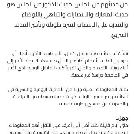
من حديثهم عن الجنس. حديث الذكور عن الجنس هو
حديث المعارك والانتصارات والتباهي بالأوضاع
والقدرة على الانتصاب لفترة طويلة وتأخير القذف
السريع.
نشأت في عائلة طبية بشكل كامل. الأب طبيب، الأخوة أطباء أو
يدرسون الطب. الأعمام أطباء، والخال طبيب، كذلك يمتد الأمر إلي
أبناء وبنات الأعمام والخال. تقريباً كنت الفاشل الوحيد الذي اختار
في الجامعة دراسة غير علمية.
كانت المعلومات الطبية جزءاً من الأحاديث اليومية والأسرية في
العائلة. وعبر مسيرة الواحد كونت حصيلة بسيطة من القراءات
والمعرفة عن جسدى وطريقة عمله.
جهل..
حتى أيام قليلة كنت أظن أنى أعرف على الأقل أهم المعلومات
الصحية وكيفية عمل أعضاء جسدي، حتى اكتشفت منذ أسبوعين