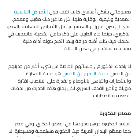
معلوماتي بشكل أساسي كانت تقف حول
الأمراض التناسلية
المعدية وكيفية الوقاية منها، كل ما غير ذلك مغيب ومعمم.
تبدى لى صرح الجهل والتعميم عن كل الأمراض المتعلقة بالعضو
الذكوري، حينما جاء الطبيب على ذكر حامل الخصية، فانفجرت في
الضحك حيث كنت أظنه خرافة بينما اتضح كونه أداة طبية
مساعدة تستخدم في بعض الحالات.
لا يتحدث الذكور في جلساتهم الخاصة عن شيء أكثر من حديثهم
عن الجنس.
حديث الذكور عن الجنس
هو حديث المعارك
والانتصارات والتباهى بالأوضاع والقدرة على الانتصاب لفترة
طويلة وتأخير القذف السريع. لكن يخلو هذه الحديث من لحظات
الضعف والاضطراب.
مصادر الذكورة
تستمد الذكورة جوهر وجودها من العضو الذكري. وفي مصر
كما معظم البلدان العربية حيث الذكورة مستفحلة ومسيطرة، لا