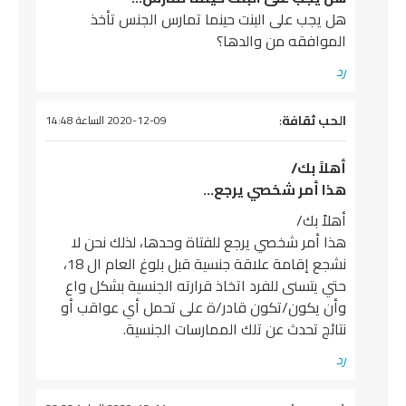
هل يجب على البنت حينما تمارس الجنس تأخذ
الموافقه من والدها؟
رد
يقول
الحب ثقافة
:
2020-12-09 الساعة 14:48
أهلاً بك/
هذا أمر شخصي يرجع…
أهلاً بك/
هذا أمر شخصي يرجع للفتاة وحدها، لذلك نحن لا
نشجع إقامة علاقة جنسية قبل بلوغ العام ال 18،
حتي يتسنى للفرد اتخاذ قرارته الجنسية بشكل واع
وأن يكون/تكون قادر/ة على تحمل أي عواقب أو
نتائج تحدث عن تلك الممارسات الجنسية.
رد