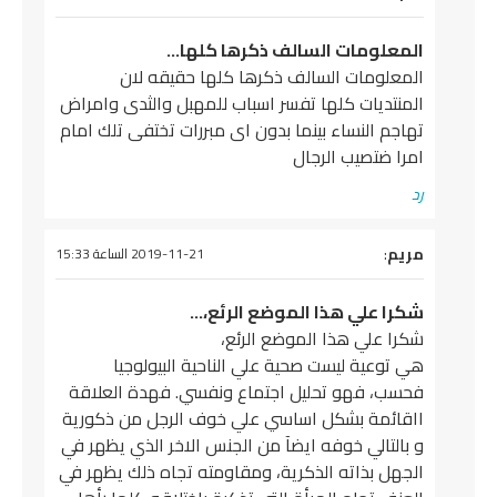
المعلومات السالف ذكرها كلها…
المعلومات السالف ذكرها كلها حقيقه لان
المنتديات كلها تفسر اسباب للمهبل والثدى وامراض
تهاجم النساء بينما بدون اى مبررات تختفى تلك امام
امرا ضتصيب الرجال
رد
يقول
مريم
:
2019-11-21 الساعة 15:33
شكرا علي هذا الموضع الرئع،…
شكرا علي هذا الموضع الرئع،
هي توعية ليست صحية علي الناحية البيولوجيا
فحسب، فهو تحليل اجتماع ونفسي. فهدة العلاقة
ااقائمة بشكل اساسي علي خوف الرجل من ذكورية
و بالتالي خوفه ايضآ من الجنس الاخر الذي يظهر في
الجهل بذاته الذكرية، ومقاومته تجاه ذلك يظهر في