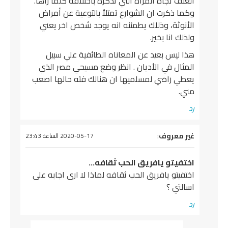
العنف تجاه المرأة التي تذكرة باختلاقه كلما رأها.
وكما ذكرت ان الشوارع تمتلأ بالتوعية عن أمراض
الأنوثة، وذللك يطمئنه انه يوجد شخص اخر يعني
ولذلك انا بخير.
هذا ليس بعيد عن المعاناه الطائفية علي سبيل
المثال في الأديان . انظر وضع مسيحي مصر الذي
يعطي راضي لمسلميها ان هنالك فئه حالها اصعب
مني.
رد
يقول
غير معروف
:
2020-05-17 الساعة 23:43
اختفيتو يافريق الحب ثقافه…
اختفيتو يافريق الحب ثقافه لماذا لا ارى اجابه على
اسالتي ؟
رد