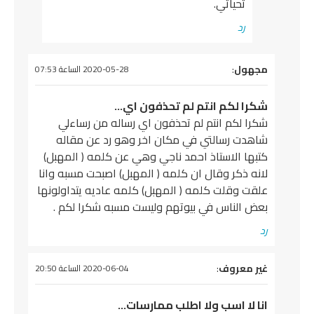
تحياتي.
رد
يقول
مجهول
:
2020-05-28 الساعة 07:53
شكرا لكم انتم لم تحذفون اي…
شكرا لكم انتم لم تحذفون اي رساله من رساءلي
شاهدت رسالتي في مكان اخر وهو رد عن مقاله
كتبها الاستاذ احمد ناجي وهي عن كلمه ( المهبل)
لانه ذكر وقال ان كلمه ( المهبل) اصبحت مسبه وانا
علقت وقلت كلمه ( المهبل) كلمه عاديه يتداولونها
بعض الناس في بيوتهم وليست مسبه شكرا لكم .
رد
يقول
غير معروف
:
2020-06-04 الساعة 20:50
انا لا اسب ولا اطلب ممارسات…