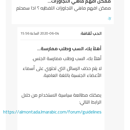
ممكن افهم ماهي التجاوزات…
ممكن افهم ماهي التجاوزات اللفظيه ؟ اذا سمحتم
رد
يقول
الحب ثقافة
:
2020-06-04 الساعة 15:56
أهلاً بك، السب وطلب ممارسة…
أهلاً بك، السب وطلب ممارسة الجنس.
لا يتم حذف الرسائل التي تحتوي على أسماء
الأعضاء الجنسية باللغة العامية.
يمكنك مطالعة سياسية الاستخدام من خلال
الرابط التالي:
https://almontada.lmarabic.com/forum/guidelines