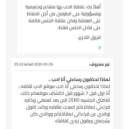
أهلاً بك، علاقة الحب بها مشاعر وحميمية
ومسؤولية على الطرفين من أجل الحفاظ
على العلاقة ولكن علاقة الجنس قائمة
على تبادل الجنس فقط.
فريق التحرير.
رد
يقول
غير معروف
:
2020-05-26 الساعة 05:22
لماذا تحذفون رساءلي أنا احب…
لماذا تحذفون رساءلي أنا احب موقع الحب ثقافه ،
أنا اول قبل 7 شهور قبل اكتشاف موقعكم كانت
ثقافتي الجنسيه ZERO الان بعد تعمقي وكثره
قراءتي لمقالاتكم اصبحت مثقفه وكنت اقول
لوالدي عن قراءاتي لمقالاتكم ووالدي كان
يشجعني ويقول زيدي ثقافتك