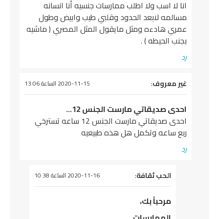
انا لا اسب ولا اطلب ممارسات جنسيه أنا انسانه
مسالمه لابعد الحدود وقلبي طيب وابيض وطول
عمري هادءه ومثل مايقول المثل المصري ( ماشيه
بجنب الحيطه ) .
رد
يقول
غير معروف
:
2020-11-15 الساعة 13:06
احدى صديقاتي مارست الجنس 12…
احدى صديقاتي مارست الجنس 12 ساعه تسترخي
ربع ساعه وتكمل هل هذه طبيعيه
رد
يقول
الحب ثقافة
:
2020-11-16 الساعة 10:38
مرحباً بك،
الممارسات…