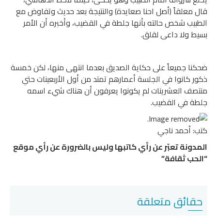
قال معلقاً (أصل احنا صعايدة) والنتيجة بعد حديث وتفاوض مع
الطبيب شخص حالته بأنها جلطة في القضيب، وأخبره أن الأمر
بسيط ولا داعى لقلق.
ضحكنا جميعاً على حكاية الصديق بعدما انتهى منها، لكن خمسة
ذكور كانوا في الجلسة أعمارهم تمتد من أول الأربعينات حتي
منتصف العشرينات لم يكونوا يعرفون أن هناك شيء اسمه
جلطة في القضيب.
كتب: أحمد ناجي
المدونة تعبّر عن رأي كاتبها وليس بالضرورة عن رأي موقع
“الحب ثقافة”
حقائق متعلقة