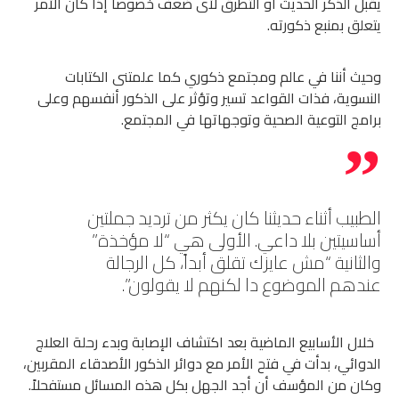
يقبل الذكر الحديث أو التطرق لأى ضعف خصوصاً إذا كان الأمر
يتعلق بمنبع ذكورته.
وحيث أننا في عالم ومجتمع ذكوري كما علمتنى الكتابات
النسوية، فذات القواعد تسير وتؤثر على الذكور أنفسهم وعلى
برامج التوعية الصحية وتوجهاتها في المجتمع.
الطبيب أثناء حديثنا كان يكثر من ترديد جملتين
أساسيتين بلا داعي. الأولى هي “لا مؤخذة”
والثانية “مش عايزك تقلق أبداً، كل الرجالة
عندهم الموضوع دا لكنهم لا يقولون”.
خلال الأسابيع الماضية بعد اكتشاف الإصابة وبدء رحلة العلاج
الدوائي، بدأت في فتح الأمر مع دوائر الذكور الأصدقاء المقربين،
وكان من المؤسف أن أجد الجهل بكل هذه المسائل مستفحلاً.