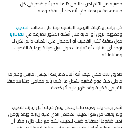
خصيتيه من الألم لكن بدلاً من ذلك انفجر ألم ضخم في كل
جسمه، وشعر بدوار حتي أنه كاد أن يفقد وعيه.
كل برامج وكتيبات التوعية الجنسية تركز على فعالية
القضيب
وخصوبة الرجل أو إجابة على أسئلة الذكور الغارقة في
الفانتازيا
حول كيفية تكبير القضيب أو الحصول على انتصاب دائم، لكن لا
توجد أي إشارات أو تعليمات حول سبل صيانة ورعاية القضيب
ومشتملاته.
صديق ثالث حكي كيف أنه أثناء ممارسة الجنس، مارس وضع ما
خاطئ حيث عوج قضيبه بشكل ما، شعر بألم مفاجئ وشاهد عرقا
نافر في قضيبة وقد ظهر عليه أثر كدمة.
شعر برعب ولم يعرف ماذا يفعل ومن خجله أجل زيارته للطبيب
ولم يعرف من هو الطبيب المختص الذي عليه زيارته وبعد يومين
تحت ضغوط أصدقائه ذهب للطبيب، لكنه مع ذلك ظل رافضاً أن
يخلع سرواله أمام الطبيب وهو يحكى، حينما لاحظ اندهاشي،