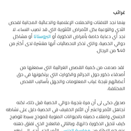
غرائب
بينما نجد اللافتات والحملات الإعلامية والدعائية المجانية لفحص
الثدي والتوعية بكل الأمراض الأنثوية التي قد تصيب النساء، لا
نجد أي دعاية خاصة بأمراض الذكورة أو
البروستاتا
أو مشاكل
دوالي الخصية. والتي تذكر الاحصائيات أنها منتشرة لدى أكثر من
40% من الرجال.
لقد صدمت من كمية القصص الغرائبية التي سمعتها من
أصدقاء ذكور حول الجرائم والكوارث التي يرتكبونها في حق
أعضائهم نتيجة غياب المعلومات والجهل بأساليب الفحص
المختلفة.
صديق حكى لى أن مرة بتجربة دوالي الخصية قبل ذلك، لكنه
تجاهل الأمر واعتبر أن الألم الخفيف في الخصية دليل على نشاطه
الجنسي وامتلاء خصيته بالحيوانات المنوية (نموذج بسيط لتوضيح
كيف تتخيل الذكورة ذاتها)، وبالتالي فالعلاج الذي تفتق ذهنه
عنه هو الإكثار من
ممارسة الجنس
، الأمر الذي أدى إلى تطور