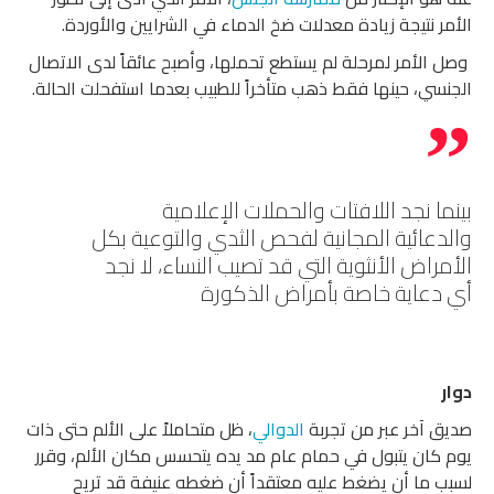
الأمر نتيجة زيادة معدلات ضخ الدماء في الشرايين والأوردة.
وصل الأمر لمرحلة لم يستطع تحملها، وأصبح عائقاً لدى الاتصال
الجنسي، حينها فقط ذهب متأخراً للطبيب بعدما استفحلت الحالة.
بينما نجد اللافتات والحملات الإعلامية
والدعائية المجانية لفحص الثدي والتوعية بكل
الأمراض الأنثوية التي قد تصيب النساء، لا نجد
أي دعاية خاصة بأمراض الذكورة
دوار
صديق آخر عبر من تجربة
الدوالي
، ظل متحاملاً على الألم حتى ذات
يوم كان يتبول في حمام عام مد يده يتحسس مكان الألم، وقرر
لسبب ما أن يضغط عليه معتقداً أن ضغطه عنيفة قد تريح