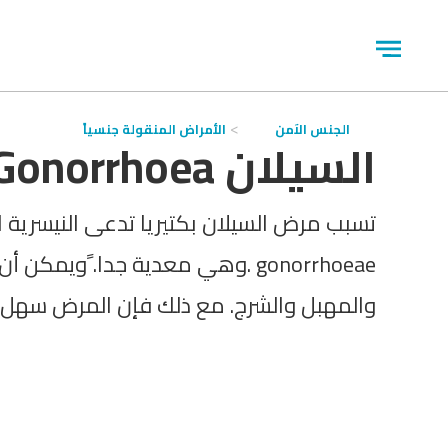
جاوز
لاعلان
Open
menu
الجنس الآمن
الأمراض المنقولة جنسياً
السيلان Gonorrhoea
gonorrhoeae .وهي معدية جدا. ًويمكن
والمهبل والشرج. مع ذلك فإن المرض سهل ا