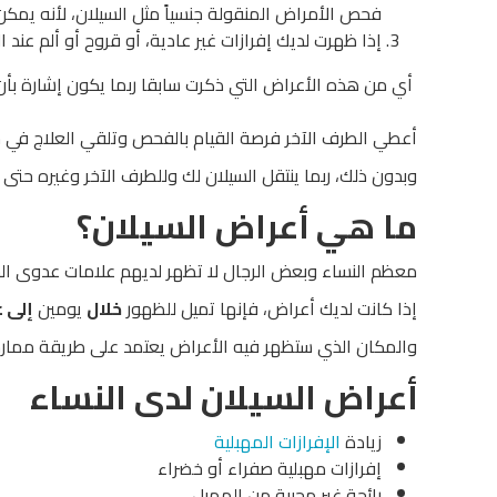
فحص الأمراض المنقولة جنسياً مثل السيلان، لأنه يمكن 
إذا ظهرت لديك إفرازات غير عادية، أو قروح أو ألم عند 
أي من هذه الأعراض التي ذكرت سابقا ربما يكون إشارة بأن ش
أعطي الطرف الآخر فرصة القيام بالفحص وتلقي العلاج في حا
وبدون ذلك، ربما ينتقل السيلان لك وللطرف الآخر وغيره حتى
ما هي أعراض السيلان؟
معظم النساء وبعض الرجال لا تظهر لديهم علامات عدوى الس
إذا كانت لديك أعراض، فإنها تميل للظهور
خلال
يومين
إلى ع
والمكان الذي ستظهر فيه الأعراض يعتمد على طريقة ممارسة
أعراض السيلان لدى النساء
زيادة
الإفرازات المهبلية
إفرازات مهبلية صفراء أو خضراء
رائحة غير محببة من المهبل