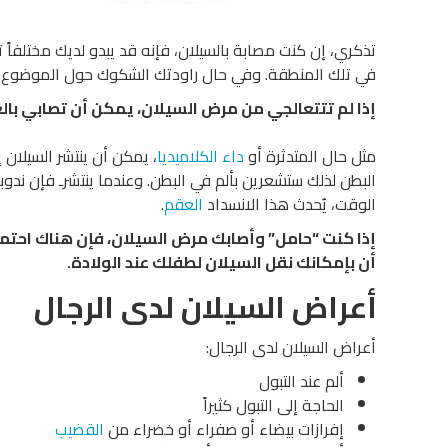
تذكري، إن كنت مصابة بالسيلان، ​​فإنه قد يبدو لديك مختلفا
في تلك المنطقة. وفي حال راودتك الشكوك حول الموضوع، نن
إذا لم تتتعالجي من مرض السيلان، يمكن أن تصابي بال
مثل حال المتدثرة أو
داء الكلاميديا
، يمكن أن ينتشر السيلان 
البطن لذلك ستشعرين بألم في البطن. وعندما ينتشرـ فإن ندو
الوقت، يُحدث هذا الانسداد
العقم
.
إذا كنت “حامل” وأصابك مرض السيلان، فإن هناك احتمال 
أن بإمكانك نقل السيلان لطفلك عند الولادة
.
أعراض السيلان لدى الرجال
أعراض السيلان لدى الرجال:
ألم عند التبول
الحاجة إلى التبول كثيراً
إفرازات بيضاء أو صفراء أو خضراء من
القضيب