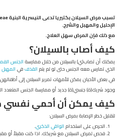
الإحليل والمهبل والشرج.
مع ذلك فإن المرض سهل العلاج.
كيف أصاب بالسيلان؟
يمكنك أن تصاب(ي) بالسيلان من خلال ممارسة
الجنس الف
الذي تمارس معه الجنس حتى لو لم يتم
القذف
في
المهبل
خ
في بعض الأحيان يمكن للأمهات تمرير السيلان إلى أطفالهن.
وجود شريك(ة) جنسي(ة) جديد أو ممارسة الجنس المتعدد الشر
كيف يمكن أن أحمي نفسي م
لتقليل خطر الإصابة بمرض السيلان:
الحرص على استخدام
الواقي الذكري
.
فحص لمرض السيلان مع شريكك. اذا كنت مقبلاً أو مقبلة