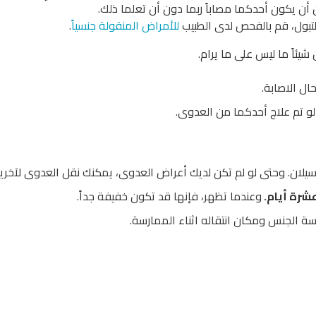
أن يكون أحدكما مصاباً ربما دون أن تعلما ذلك.
التبول، قم بالفحص لدى الطبيب
للأمراض المنقولة جنسياً
.
يئاً ما ليس على ما يرام.
ل الاصابة.
 لو تم علاج أحدكما من العدوى.
يلان. وحتى لو لم تكن لديك أعراض العدوى، يمكنك نقل العدوى لآخرين
شرة أيا
م
.
وعندما تظهر، فإنها قد تكون خفيفة جداً.
 الجنس ومكان انتقاله اثناء الممارسة.