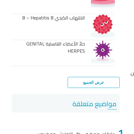
الالتهاب الكبدي B – Hepatitis B
حلأ الأعضاء التناسلية GENITAL
HERPES
.
عرض الجميع
مواضيع متعلقة