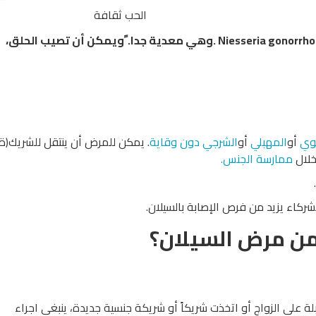
الحب ثقافة
تسبب مرض السيلان بكتيريا تدعى النيسرية البنية Niesseria gonorrhoeae .وهي معدية جدا. ًويمكن أن تصيب الحلق،
موي
أو
المهبلي
أو
الشرجي
دون وقاية
. يمكن للمرض أن ينتقل للشريك(ة)
لال
ممارسة الجنس.
كاء يزيد من فرص الإصابة بالسيلان.
ن مرض السيلان؟
 على الزواج أو اتخذت شريكاً أو شريكة جنسية جديدة، ينبغي اجراء