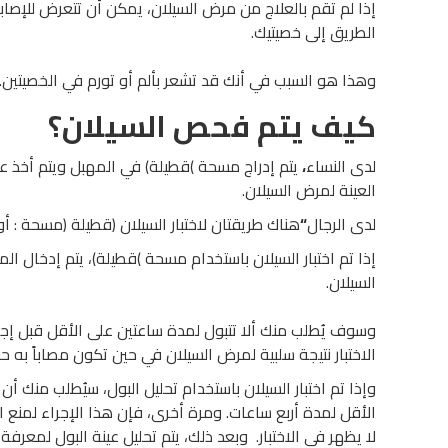
إذا لم تقم بالعلاج من مرض السيلان، يمكن أن تتعرض للإصا
الطريق إلى خصيتيك.
وهذا هو السبب في أنك قد تشعر بألم أو تورم في الخصيتين.
كيف يتم فحص السيلان؟
لدى النساء
،
يتم إدراج مسحة )قطيلة) في المهبل ويتم أخذ ع
العينة لمرض السيلان.
لدى الرجال
“
هناك طريقتان لاختبار السيلان (قطيلة (مسحة : أو 
إذا تم اختبار السيلان باستخدام مسحة )قطيلة)، يتم إدخال ا
السيلان.
وسوف يُطلب منك ألا تتبول لمدة ساعتين على الأقل قبل إجرا
الاختبار نتيجة سلبية لمرض السيلان في حين تكون مصاباً به حق
وإذا تم اختبار السيلان باستخدام تحليل البول، سيُطلب منك أن 
الأقل لمدة أربع ساعات. ومرة أخرى، فإن هذا الإجراء لمنع ا
لا يظهر في الاختبار. وبعد ذلك، يتم تحليل عينة البول لمعرفة 