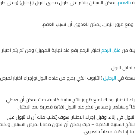
بة
بالعقم
. يمكن السيلان ينتشر على طول مجرى البول (لإحليل) (وعلى طو
 ومع مرور الزمن، يمكن للعدوى أن تسبب العقم.
ينة من
عنق الرحم
(عنق الرحم يقع عند نهاية المهبل) ومن ثم يتم اختبار
تحليل البول.
لمسحة في
الإحليل
)الأنبوب الذي يخرج من عنده البول)وإجراء اختبار لمرض
ء الاختبار. وذلك لمنع ظهور نتائج سلبية كاذبة، حيث يمكن أن يعطي
ا ً.وستشعر بإحساس لاذع عند التبول لفترة قصيرة بعد الاختبار.
تتبول في إناء. وقبل إجراء الاختبار، سوف يُطلب منك أن لا تتبول على
لنتائج السلبية الكاذبة – حيث يمكن أن تكون مصاباً بمرض السيلان ولكنه
ما إذا كنت مصاباً بالعدوى.