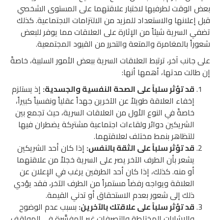
بعض الوقت لطرفيها لاختبار علاقتهما على المستوى الشخصي
قبل إعلانها والاستعداد للمزيد من الالتزامات الاجتماعية. كذلك
تضفي السرية شيئاً من الإثارة على العلاقات مما يوفر للبعض
شعوراً بالمغامرة والمتعة والتحرر من القيود المجتمعية.
على جانب آخر، ترتبط العلاقات السرية ببعض الأمور السلبية، خاصةً
إن طالت مدتها، أهمها أنها:
قد تؤثر سلباً على الصحة النفسية والجسدية:
إذ يستلزم
إخفاء العلاقة طويلاً عن الآخرين جهداً عقلياً ونفسياً كبيراً،
خاصةً في النوع الأول من العلاقات السرية، حيث تجمع بين
الشريكين دوائر ولقاءات اجتماعية مشتركة يضطران فيها
للتظاهر بنمط مختلف لعلاقتهما.
قد تؤثر سلباً على الثقة بالنفس:
إذا كان أحد الشريكين
يشعر بأن الطرف الآخر يصر على السرية خجلاً من علاقتهما
أو منه. كذلك، إذا كان أحد الطرفين يرغب في الإعلان عن
العلاقة ويواجه رفضاً مستمراً من الطرف الآخر، فقد يؤدي
ذلك إلى شعور بعدم الاستحقاق أو تدني القيمة.
قد تؤثر سلباً على علاقتك بالآخرين:
بسبب عدم الوضوح
والإشارات المختلطة والتصرفات غير المفسَّرة في المواقف