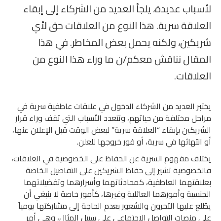
لأسباب عديدة، يلجأ العديد من الشركاء إلى إبقاء
العلاقة سرية. هذا النوع من العلاقات حق لأي
شريكين، ولكنه يحمل بعض المخاطر. في هذا
المقال نناقش معكم/ن ما وراء هذا النوع من
العلاقات.
يختبر العديد من الشركاء الدخول في علاقات عاطفية سرية في
مراحل مختلفة من حياتهم، وتتعدد الأسباب التي تقف وراء قرار
الشريكين بإبقاء “العلاقة سرية” لبعض الوقت قبل الإعلان عنها،
أو انتهائها في سرية، أو فور خروجها للعلن.
يختلف مفهوم السرية عن الحفاظ على الخصوصية في العلاقات،
فالخصوصية تشير إلى حفاظ الشريكين على التفاصيل الخاصة
بعلاقتهما العاطفية، كمحادثاتهما وأسرارهما وتفضيلاتهما
الجنسية وأمورهما العائلية وغيرها، كأمور خاصة لا ينبغي أن
يطّلع عليها الآخرون والشعور بعدم الحاجة إلى مشاركتها يومياً
على منصات التواصل الاجتماعي على سبيل المثال، وهي أمر