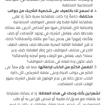
الاجتماعية المختلفة.
لا تسمح لك بالتعرف على شخصية الشريك من جوانب
مختلفة:
خاصةً إذا كانت علاقتكما سرية كلياً، إذ تبقى
علاقتكما ثنائية فقط ولا تتضمن المواقف الاجتماعية
والحياتية التي تتشاركان فيها مع أشخاص آخرين، فلا يمكنك
ملاحظة كيف يتعامل الشريك في وجود الأصدقاء أو كيف
يقدِّمك إليهم؟ هل يندمج جيداً مع عائلتك وأصدقائك؟ كذلك
لا تتيح العلاقة الثنائية السرية ملاحظة كيف يتصرف الطرف
الآخر في مختلف المواقف خارج إطار العلاقة؛ كيف يدير
عمله؟ كيف يتعامل مع الزملاء ومع أسرته وأصدقائه؟
كيف تكون ردة فعله في مختلف المواقف؟
تتضمن الكثير من الكذب لإخفائها:
مما قد يؤثر سلباً على
الكثير من جوانب الحياة وعلى علاقة الشريكين، لأن كثرة
الكذب تخلق حالة من عدم الوضوح قد تشمل الشريك بمرور
الوقت لتجنب المشكلات.
تشعر/ين بأنك وحدك في هذه العلاقة:
إذ لا يمكنك مشاركة
ما يقلقك مع صديق/ة مقربة أو شخص تثق/ين به أو طلب
المشورة من أي شخص فيما يتعلق بعلاقتك، إن كانت لا تسير