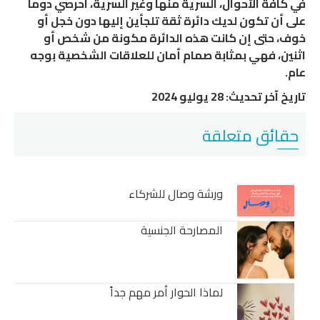
في كافة الأحوال، السرية منها وغير السرية، احرصي دوماً
على أن تكون لديك دائرة ثقة تلجأين إليها دون خجل أو
خوف، حتى إن كانت هذه الدائرة مكونة من شخص أو
اثنين، فهي بمثابة صمام أمان للعلاقات الشخصية بوجه
عام.
تاريخ آخر تحديث: 28 يوليو 2024
حقائق متعلقة
ورشة وصال للشركاء
المصارحة الجنسية
لماذا الحوار أمر مهم جداً