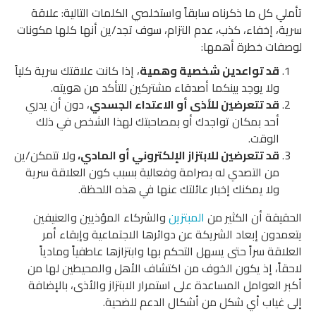
تأملي كل ما ذكرناه سابقاً واستخلصي الكلمات التالية: علاقة
سرية، إخفاء، كذب، عدم التزام، سوف تجد/ين أنها كلها مكونات
لوصفات خطرة أهمها:
قد تواعدين شخصية وهمية
، إذا كانت علاقتك سرية كلياً
ولا يوجد بينكما أصدقاء مشتركين للتأكد من هويته.
قد تتعرضين للأذى أو الاعتداء الجسدي
، دون أن يدري
أحد بمكان تواجدك أو بمصاحبتك لهذا الشخص في ذلك
الوقت.
قد تتعرضين للابتزاز الإلكتروني أو المادي،
ولا تتمكن/ين
من التصدي له بصرامة وفعالية بسبب كون العلاقة سرية
ولا يمكنك إخبار عائلتك عنها في هذه اللحظة.
الحقيقة أن الكثير من
المبتزين
والشركاء المؤذيين والعنيفين
يتعمدون إبعاد الشريكة عن دوائرها الاجتماعية وإبقاء أمر
العلاقة سراً حتى يسهل التحكم بها وابتزازها عاطفياً ومادياً
لاحقاً، إذ يكون الخوف من اكتشاف الأهل والمحيطين لها من
أكبر العوامل المساعدة على استمرار الابتزاز والأذى، بالإضافة
إلى غياب أي شكل من أشكال الدعم للضحية.