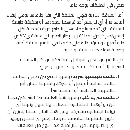
صحي في العلاقات بوجه عام.
أما العلاقة السرية فهي العلاقة التي يقرر طرفاها بوعي إبقاء
أمرها سراً، أي لا يعلم أحد غيرهما بوجودها أو بحقيقة طبيعة
العلاقة التي تجمع بينهما، وهي بالطبع حرية شخصية لكل
إنسان/ة، إذ يحق له/ا تقرير الإطار العام لأي علاقة ي/تكون
طرفاً فيها، ولا يؤثر ذلك على حقه/ا في التمتع بعلاقة آمنة
وصحية سواء كانت سرية أو علنية.
على الرغم من بعض العوامل المشتركة بين كل العلاقات
السرية، إلا أنه يمكن تمييز نوعين منها بوضوح:
علاقة طبيعتها سرية:
وفيها تجمع بين طرفي العلاقة
علاقة صداقة أو عمل أو غيرها، ولكنهما يبقيان أمر
علاقتهما العاطفية أو الجنسية سراً.
علاقة سرية كلياً:
وفيها تنشأ العلاقة بين الشريكين بعيداً
عن دوائرهما الاجتماعية المعتادة ولا تكون بينهما أي
روابط اجتماعية مشتركة، وفي هذه الحال، عندما يقرران أن
تكون علاقتهما العاطفية سرية، لا يعلم أي شخص بوجود
أي رابط بينهما. من أكثر أمثلة هذا النوع من العلاقات