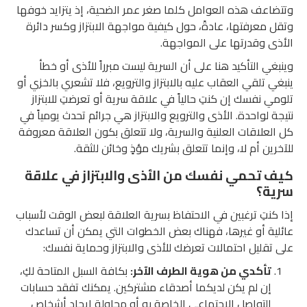
وتتضاعف هذه العوامل كلما صغر عمر الضحية، إذ يتزايد خوفها
وتقل معرفتها، عادةً، حول كيفية مواجهة الابتزاز وكسر دائرة
الأذى وقدرتها على المواجهة.
وينبغي التأكيد هنا على أن السرية ليست مبرراً للأذى أو خطأ
ينبغي تلقي العقاب عليه بالابتزاز والترويع، فلا تشعري بالخزي أو
تلومي نفسك إن كنتِ حالياً في علاقة سرية أو تعرضتِ للابتزاز
نتيجة لواحدة. الأذى والترويع والابتزاز هي جرائم تحدث يومياً في
كل العلاقات العلنية والسرية، ولا تتعلق بكون العلاقة معروفة
للآخرين أم لا، وإنما تتعلق بشريك مؤذٍ وخائن للثقة.
كيف تحمي نفسك من الأذى والابتزاز في علاقة
سرية؟
إذا كنتِ ترغبين في الاحتفاظ بسرية العلاقة لبعض الوقت لأسباب
عائلية أو غيرها، فهناك بعض الخطوات التي يمكن أن تساعدك
على تقليل احتمالات تعرضك للأذى والابتزاز وحماية نفسك:
تأكدي من هوية الطرف الآخر:
بكافة السبل المتاحة لكِ،
إن لم يكن لديكما أصدقاء مشتركين. يمكنك تفقد حسابات
التواصل الاجتماعي الخاصة به أو محاولة إيجاد أشخاص