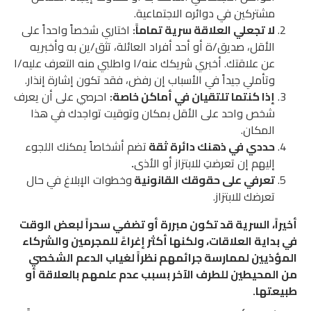
مشتركين في دوائره الاجتماعية.
لا تجعلي العلاقة سرية تماماً:
اختاري شخصاً واحداً على
الأقل، صديق/ة أو أحد أفراد العائلة، تثق/ين به وأخبريه
عن علاقتك. أخبري شريكك عنه/ا واطلبي منه التعرف عليه/ا
وتأملي جيداً في الأسباب إن رفض، فقد تكون إشارة إنذار.
إذا كنتما تلتقيان في أماكن خاصة:
احرصي على أن يعرف
شخص واحد على الأقل بمكان وتوقيت تواجدك في هذا
المكان.
حددي في ذهنك دائرة ثقة
تضم أشخاصاً يمكنك اللجوء
إليهم إن تعرضتِ للابتزاز أو الأذى
.
تعرفي على حقوقك القانونية
وخطوات الإبلاغ في حال
تعرضك للابتزاز.
أخيراً، السرية قد تكون مبررة أو تضفي سحراً لبعض الوقت
في بداية العلاقات، ولكنها أكثر إغراءً للمجرمين والشركاء
المؤذيين لممارسة جرائمهم نظراً لغياب الدعم الشخصي
من المحيطين للطرف الآخر بسبب عدم علمهم بالعلاقة أو
طبيعتها.