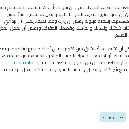
تعة عند الطرف الآخر، لا تنسى أن بحوزتك أدوات مختلفة. لا تستخدم دوما
ن تصبح مثيرة للطرف الآخر إذا داعبتها بطريقة مميزة. مثلاً لمس
حسسهما بشفاه مبلولة يمكن أن يترك وقعاً لطيفاً. يمكن أن تبدأ/ي
حركات شفتيك ولسانك وأنفاسك وقضمك الخفيف. ويمكن أن يعمل العض
ن الجسم.
مكن أن تشعر المرأة بشبق حين تقوم بلمس أجزاء جسمها بقضيبك، ويم
و حلمتيك، أو إذا جعلتِ شعرك يلامس المناطق الحساسة من جسمه. هن
ة أو قطعة قماش من الحرير أو مكعبات ثلجية أو
ألعاب جنسية
حب مع شريكتك، وتنظر إلى الجسد باعتباره وحدة متكاملة كل جزء فيه قاب
حقائق مهمة