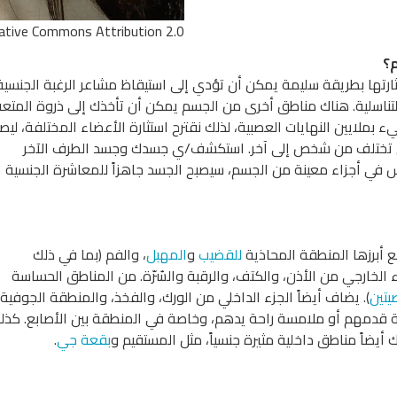
reative Commons Attribution 2.0.
م؟
رتها بطريقة سليمة يمكن أن تؤدي إلى استيقاظ مشاعر الرغبة الجنسية
تناسلية. هناك مناطق أخرى من الجسم يمكن أن تأخذك إلى ذروة المتعة
 بملايين النهايات العصبية، لذلك نقترح استثارة الأعضاء المختلفة، ليص
طق تختلف من شخص إلى آخر. استكشف/ي جسدك وجسد الطرف الآخر
س في أجزاء معينة من الجسم، سيصبح الجسد جاهزاً للمعاشرة الجنسية
 أبرزها المنطقة المحاذية
للقضيب
و
المهبل
، والفم (بما في ذلك
ء الخارجي من الأذن، والكتف، والرقبة والسُرّة. من المناطق الحساسة
يتين
). يضاف أيضاً الجزء الداخلي من الورك، والفخذ، والمنطقة الجوفية
عبة قدمهم أو ملامسة راحة يدهم، وخاصة في المنطقة بين الأصابع. كذل
ك أيضاً مناطق داخلية مثيرة جنسياً، مثل المستقيم و
بقعة جي
.