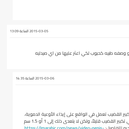
2015-03-05 الساعة 13:09
او وصفه طبيه كحبوب لكي اعثر عليها من اي صيدليه
2015-03-06 الساعة 14:35
ر القضيب تعمل في الواقع على إيذاء الأوعية الدموية،
وتؤثر سلبياً على الجسم. وقد تنجح الجراحة في تكبير القضيب قليلاً، ولكن لا يتعدى ذلك إلى 1 أو 1.5 سم
يو للتفاصيل:
https://lmarabic.com/news/video-penis-