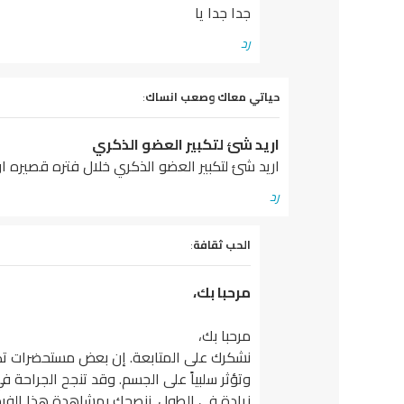
جدا جدا يا
رد
يقول
حياتي معاك وصعب انساك
:
اريد شئ لتكبير العضو الذكري
اريد شئ لتكبير العضو الذكري خلال فتره قصيره 
رد
يقول
الحب ثقافة
:
مرحبا بك،
مرحبا بك،
نشكرك على المتابعة. إن بعض مستحضرات تكبي
زيادة في الطول. ننصحك بمشاهدة هذا الفيد