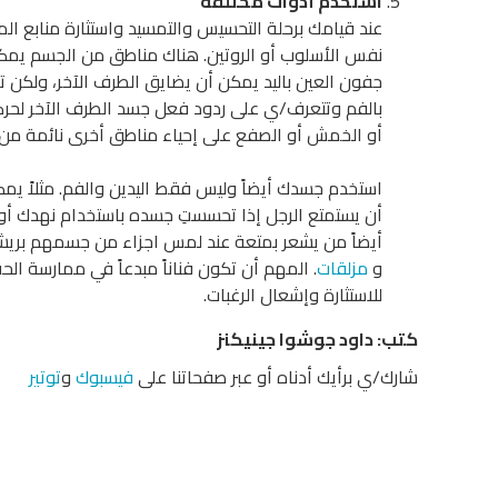
استخدم أدوات مختلفة
عند قيامك برحلة التحسيس والتمسيد واستثارة منابع الم
نفس الأسلوب أو الروتين. هناك مناطق من الجسم يمكن أ
جفون العين باليد يمكن أن يضايق الطرف الآخر، ولكن ت
بالفم وتتعرف/ي على ردود فعل جسد الطرف الآخر ل
أو الخمش أو الصفع على إحياء مناطق أخرى نائمة م
استخدم جسدك أيضاً وليس فقط اليدين والفم. مثلاً ي
أن يستمتع الرجل إذا تحسستِ جسده باستخدام نهدك أ
أيضاً من يشعر بمتعة عند لمس اجزاء من جسمهم بريش
و
مزلقات
. المهم أن تكون فناناً مبدعاً في ممارسة ال
للاستثارة وإشعال الرغبات.
كتب:
داود
جوشوا جينيكنز
شارك/ي برأيك أدناه أو عبر صفحاتنا على
فيسبوك
و
توتير