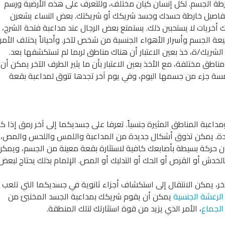
ارطة الجسم. لكل إنسان كيان مختلف، وللتعرف على هذه الأرضية ورسم
تفاصيل خارطة حسدك وجسد شريكك أو شريكتك. بعض النساء يشعرن
 أخريات لا يستحببن ذلك. يستمتع بعض الرجال عند مداعبة فتحة الشرج،
يعة الجسم وأسرار الأهواء الجنسية من شخص لآخر. وأحياناً يختلف الأمر
الشريك/ة، خذ بعين الاعتبار أن هناك مناطق لربما لم تستكشفها بعد.
طق مختلفة، مع الأخذ بعين الاعتبار بأن ما يثير الطرف الآخر يمكن أن
لامسة جزء من جسمها اليوم، وفي يوم آخر تجدها تتوق لمداعبة بقعة
بة المناطق المثيرة جنسياً. تعرفا على جسديكما إلى آخر رمق إذا ك
 جديدة. يمكن تذوق أشكال جديدة من المداعبة واللمس واللحس والمص،
 حركة بسيطة بأصابعك كافية لاستثارة بقعة معينة من الجسم، ويمكن
لخدش أو القرص أو الحك أو التدليك أو المص. الإلمام بذلك يحتاج لبعض
 يمكن الانتقال إلى استكشاف أجزاء ثانوية في جسديكما التي تلعب
الرعشة الجنسية
يمكن أن يقوم شريكك بمداعبة الجسد المختبئ من
الجماع
، الأمر الذي يزيد من قوة استثارتك لتلك المنطقة.