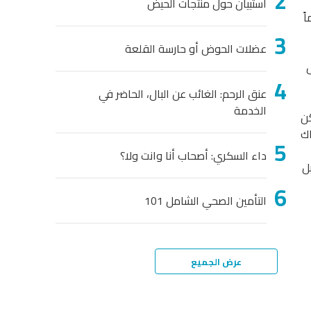
استبيان حول منتجات الحيض
ً
عضلات الحوض أو حارسة القلعة
عنق الرحم: الغائب عن البال، الحاضر في
الخدمة
كن
اك
داء السكري: أصحاب أنا وانت ولا؟
ل
التأمين الصحي الشامل 101
عرض الجميع