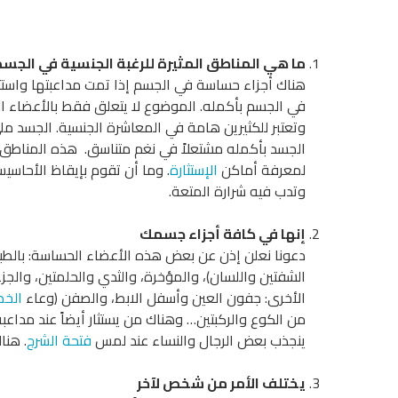
ما هي المناطق المثيرة للرغبة الجنسية في الجس
هناك أجزاء حساسة في الجسم إذا تمت مداعبتها واستثا
في الجسم بأكمله. الموضوع لا يتعلق فقط بالأعضاء ال
وتعتبر للكثيرين هامة في المعاشرة الجنسية. الجسد مليء
الجسد بأكمله مشتعلاً في نغم متناسق. هذه المنا
لمعرفة أماكن
الإستثارة
. وما أن تقوم بإيقاظ الأحاسي
وتدب فيه شرارة المتعة.
إنها في كافة أجزاء جسمك
دعونا نعلن إذن عن بعض هذه الأعضاء الحساسة: بالطبع
الشفتين واللسان)، والمؤخرة، والثدي والحلمتين، والجز
الأخرى: جفون العين وأسفل الابط، والصفن (وعاء
الخص
من الكوع والركبتين… وهناك من يستثار أيضاً عند مدا
ينجذب بعض الرجال والنساء عند لمس
فتحة الشرج
. هنا
يختلف الأمر من شخص لآخر