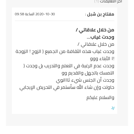
آخر التعليقات
(1)
يقول
مفتاح بن شبل
:
2020-10-30 الساعة 09:58
من خلال علاقاتي /
وجدت غياب…
من خلال علاقاتي /
وجدت غياب هذه الثقافة من الجميع ( الزوج ! الزوجة
!ا الأبناء ووو
وجدت عدم الرغبة في التعلم والتدريب بل وجدت (
التمسك بالجهل والقديم وو
وجدت أن الجنس شيء ثااانوي
حاولت وإن شاء الله سأستمر في التحريض الإيجابي
والسلام عليكم
رد