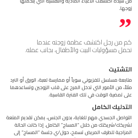
من سيدة اكتشفت الأعباء المادية والنفسية التي يتحملها
زوجها.
كم من رجل اكتشف عظمة زوجته عندما
تحمل مسؤوليات البيت والأطفال، بجانب عمله.
التشتيت
متابعة مسلسل تلفزيوني سوياً أو ممارسة لعبة، الورق أو النرد
مثلاً، من الأمور التي تدخل المرح على قلب الزوجين وتساعدهما
على تمضية الوقت في تلك الفترة القاسية.
التدليك الكامل
التواصل الجسدي مهم للغاية، بدون الجنس، يمكن تقديم المتعة
لشريكك/شريكتك من خلال “المساج” الكامل. إذا كانت الحالة
المزاجية للطرف المريض تسمح، حول/ي جلسة “المساج” إلى