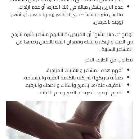
عدم التزين بشكل مبالغ في تلك الفترة، أو عدم ارتداء
ملابس مثيرة جنسياً – حتى لا تُشعر زوجها بالعجز، أو يُشعر
زوجته بالحرمان.
توضح “د. دينا الشيخ” أن المريض/ة تنتابهم مشاعر كثيرة تتأرجح
بين الذنب والإنكار والشك وفقدان الثقة بالنفس وغيرها من
المشاعر السلبية.
مطلوب من الطرف الآخر:
تفهم هذه المشاعر والتقلبات المزاجية.
طمأنة شريكها/شريكته بالكلمة الطيبة والابتسامة.
التخفيف عنه/ها بالمرح والنكات والضحك والترفيه.
تقديم الوعود الصريحة بالصبر وعدم الخيانة.