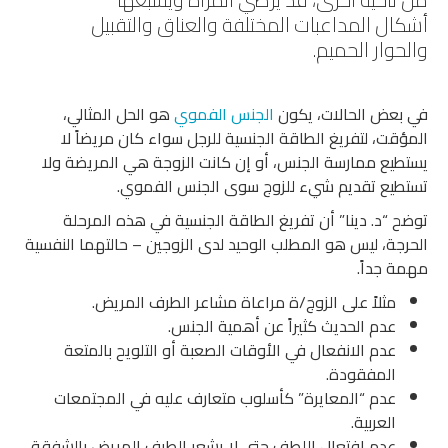
أشكال المداعبات المختلفة والعناق والتقبيل
والحوار الحميم.
في بعض الحالات، يكون
الجنس الفموي
هو الحل المثالي،
المؤقت، لتفريغ الطاقة الجنسية للرجل سواء كان مريضاً لا
يستطيع ممارسة الجنس، أو إن كانت الزوجة هي المريضة ولا
تستطيع تقديم شيء للزوج سوى الجنس الفموي.
توضح “د. دينا” أن تفريغ الطاقة الجنسية في هذه المرحلة
الحرجة، ليس هو المطلب الوحيد لدى الزوجين – حالتهما النفسية
مهمة جداً.
مثلاً على الزوج/ة مراعاة مشاعر الطرف المريض.
عدم الحديث كثيراً عن أهمية الجنس.
عدم الانفعال في الأوقات الصعبة أو التلويح بالمتعة
المفقودة.
عدم “المعايرة” كأسلوب متعارف عليه في المجتمعات
العربية.
عدم افتعال اللطف حتى لا يشعر الطرف المريض بالشفقة.