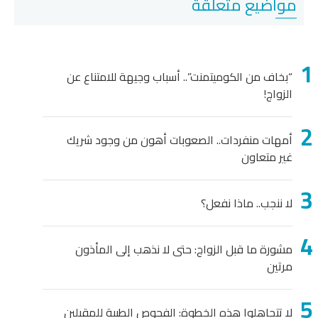
مواضيع متعلقة
“بخاف من الكوميتمنت”.. أسباب وجيهة للامتناع عن
الزواج!
أمهات منفردات.. الصعوبات أهون من وجود شريك
غير متعاون
لا ننجب.. ماذا نفعل؟
مشورة ما قبل الزواج: حتى لا نذهب إلى المأذون
مرتين
لا تتجاهلوا هذه الخطوة: الفحوص الطبية للمقبلين