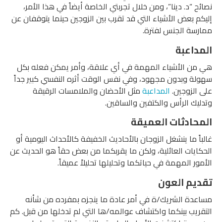
نصائح “د. دينا”، ومن خلال تجربتي الخاصة أيضاً في هذا الأمر،
إليكم بعض الأشياء التي قد تقرب بين الزوجين حينما يتوقفان عن
ممارسة الجنس لفترة.
المداعبة
هي من الأشياء المهمة في أي علاقة، وأمر يمكن فعله بكل
سهولة وبدون مجهود، وفي نفس الوقت أثره النفسي كبير جداً
على الزوجين.
المداعبة
مثل الأحضان والملامسات الرقيقة
وتدليك الرأس والكتفين والساقين.
المحادثات العميقة
غالباً ما ينشغل الزوجان بالأحاديث الخفيفة كالأحداث اليومية أو
الحكايات العائلية، ولكن ما يقربكما من بعض حقاً هو الحديث عن
الأمور المهمة في حياتكما وتحليلها تحليلاً عميقاً.
تقديم العون
مساعدة الشريك/ة في أمر عادة ما ينجزه بمفرده من شأنه
التقريب بينكما واكتشاف عوالمه/ها التي لم تدخلها من قبل. كم