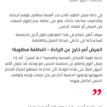
في حالة مرض الطرف الآخر، نجد أنفسنا مطالبين بتوفير الرعاية
والتخفيف عنه/ها. كذلك، يقع على عاتقنا عدم إظهار الاستياء
من المرض أو افتقاد الجنس.
سوف أطرح عليكم في هذا الموضوع طرق أخرى للحميمية
لتساعدكما في تخطي مرحلة المرض والنقاهة.
المرض أمر خارج عن الإرادة – اللطافة مطلوبة!
تخبرنا طبيبة الأمراض النفسية والعصبية “دينا الشيخ”، أنه إذا
مرض الزوج وامتنع عن ممارسة الجنس مع زوجته، قد يكون الأمر
أسهل قليلاً على هذه الزوجة، لأن عادة ما تستطيع المرأة التحكم
بشهوتها ورغبتها الجنسية أكثر من رجل مرضت زوجته وتوقف
الجنس الكامل بينهما.
من ناحية أخرى، قد يرضي المرأة ويشبعها