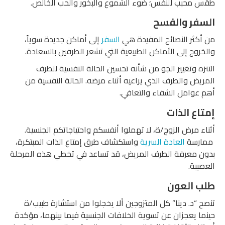
طقس محبب للنفس؛ ضوء الشموع والبخور والحب الخالص.
السفر والفسح
من أكثر النصائح المفيدة هي
السفر
إلى أماكن جديدة سوياً،
والخروج إلى الأماكن الطبيعية التي تشعر الطرفين بالسعادة.
التنزه وتغيير الجو من شأنه تحسين الحالة النفسية للطرف
المريض والطرف الذي يراعيه أثناء مرضه. الحالة النفسية من
أهم عوامل الشفاء والتعافي.
إمتاع الذات
أثناء مرض الزوج/ة، لا تهملوا أنفسكم واحتياجاتكم الجنسية.
ممارسة
العادة السرية
واستكشاف طرق إمتاع الذات المبتكرة،
بدون معرفة الطرف المريض، قد تساعد في تخطي هذه المرحلة
العصيبة.
طلب العون
تنصح “د. دينا” كل المتزوجين ألا يخجلوا من استشارة طبيب/ة
حينما يعجزان عن تسوية الخلافات الجنسية فيما بينهما، مؤكدة