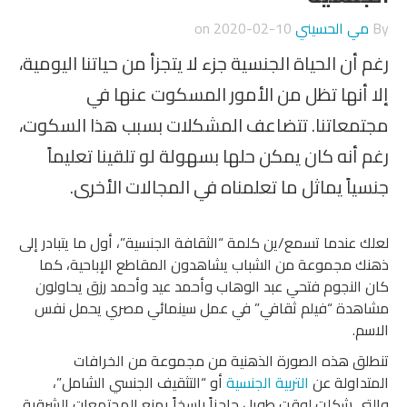
By
مي الحسيني
on
2020-02-10
رغم أن الحياة الجنسية جزء لا يتجزأ من حياتنا اليومية،
إلا أنها تظل من الأمور المسكوت عنها في
مجتمعاتنا. تتضاعف المشكلات بسبب هذا السكوت،
رغم أنه كان يمكن حلها بسهولة لو تلقينا تعليماً
جنسياً يماثل ما تعلمناه في المجالات الأخرى.
لعلك عندما تسمع/ين كلمة “الثقافة الجنسية”، أول ما يتبادر إلى
ذهنك مجموعة من الشباب يشاهدون المقاطع الإباحية، كما
كان النجوم فتحي عبد الوهاب وأحمد عيد وأحمد رزق يحاولون
مشاهدة “فيلم ثقافي” في عمل سينمائي مصري يحمل نفس
الاسم.
تنطلق هذه الصورة الذهنية من مجموعة من الخرافات
المتداولة عن
التربية الجنسية
أو “التثقيف الجنسي الشامل”،
والتي شكلت لوقت طويل حاجزاً راسخاً يمنع المجتمعات الشرقية