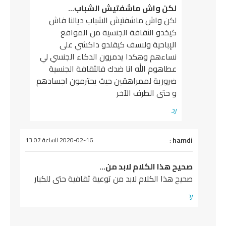
لكن واش ماشفتيش الشباب…
لكن واش ماشفتيش الشباب ديالنا فاش
كيخدو الثقافة الجنسية من المواقع
الإباحية ولاسف كيقلدو داكشي على
نساءهم وهكدا يدمرون الدكاء الجنسي لي
عطاهوم الله انا ضدك فالثقافة الجنسية
ضرورية لممراهقين حيث يحترمون اجسادهم
و حتى الطرف الآخر
رد
يقول
hamdi
:
2020-02-16 الساعة 13:07
صحيح هذا الكلام لابد من…
صحيح هذا الكلام لابد من توعية ثقافية حتى للكبار
رد