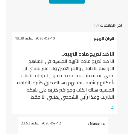
آخر التعليقات
(3)
يقول
الوان الربيع
:
2020-02-10 الساعة 18:39
انا ضد تدريج ماده التربيه…
انا ضد تدريج ماده التربيه الجنسيه في المناهج
الدراسيه للاطفال والمراهقين ولا اعتبر نفسي ان
عندي عقليه متخلفه عندما يصلون لمرحله الشباب
بأمكانهم تثقيف نفسهم وهناك طرق كثيره للثقافه
الجنسيه هناك الكتب ومواقع كثيره على شبكه
الانترنت وهذا رأيي الشخصي يمثلني انا فقط
رد
يقول
Nassira
:
2020-04-12 الساعة 23:53