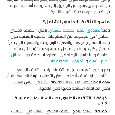
من تقبلها، ويعيقها عن الوصول إلى معلومات أساسية تسهم
في تحسين جودة حياة الفرد والأسرة.
ما هو التثقيف الجنسي الشامل؟
وفقاً
لصندوق الأمم المتحدة للسكان
، يتمثل “التثقيف الجنسي
الشامل” في مجموعة من المعلومات العلمية المتدرجة حول
جسد الإنسان وطبيعته، والتغيرات البيولوجية والنفسية التي تطرأ
عليه في كل مرحلة من مراحل عمره، وكيف تؤثر على صحته
الجنسية والإنجابية، بالإضافة إلى معلومات عامة حول
وسائل
تنظيم الأسرة
و
الأمراض المنقولة جنسياً
.
رغم وضوح التعريف حول ما تتضمنه برامج التثقيف الجنسي
الشامل، التي تعرف أيضاً في بعض الأحيان بالتربية الجنسية، إلا أن
هذه المصطلحات ما زالت تثير حفيظة الكثير من الناس بسبب
بعض الخرافات الشائعة حولها ومن أهمها:
الخرافة 1: التثقيف الجنسي يحث الشباب على ممارسة
الجنس
الحقيقة:
تساعد برامج التثقيف الجنسي الشباب على استيعاب