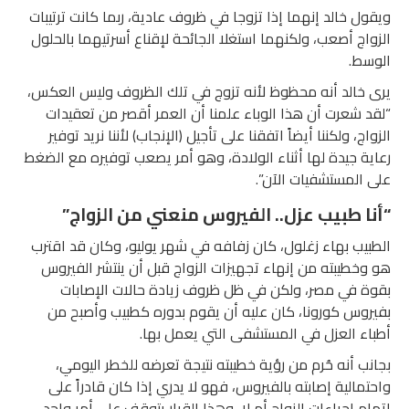
ويقول خالد إنهما إذا تزوجا في ظروف عادية، ربما كانت ترتيبات
الزواج أصعب، ولكنهما استغلا الجائحة لإقناع أسرتيهما بالحلول
الوسط.
يرى خالد أنه محظوظ لأنه تزوج في تلك الظروف وليس العكس،
“لقد شعرت أن هذا الوباء علمنا أن العمر أقصر من تعقيدات
الزواج، ولكننا أيضاً اتفقنا على تأجيل (الإنجاب) لأننا نريد توفير
رعاية جيدة لها أثناء الولادة، وهو أمر يصعب توفيره مع الضغط
على المستشفيات الآن”.
“أنا طبيب عزل.. الفيروس منعني من الزواج”
الطبيب بهاء زغلول، كان زفافه في شهر يوليو، وكان قد اقترب
هو وخطيبته من إنهاء تجهيزات الزواج قبل أن ينتشر الفيروس
بقوة في مصر، ولكن في ظل ظروف زيادة حالات الإصابات
بفيروس كورونا، كان عليه أن يقوم بدوره كطبيب وأصبح من
أطباء العزل في المستشفى التي يعمل بها.
بجانب أنه حُرم من رؤية خطيبته نتيجة تعرضه للخطر اليومي،
واحتمالية إصابته بالفيروس، فهو لا يدري إذا كان قادراً على
إتمام إجراءات الزواج أم لا، وهذا القرار يتوقف على أمر واحد