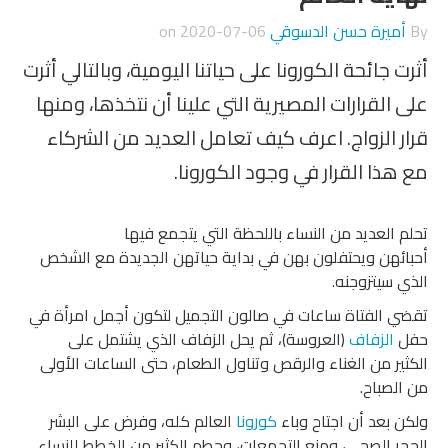
By
أميرة حسن الدسوقي
on
2020-07-06
أثرت جائحة الكورونا على حياتنا اليومية، وبالتالي أثرت
على القرارات المصيرية التي علينا أن نتخذها، ومنها
قرار الزواج. اعرف كيف تعامل العديد من الشركاء
مع هذا القرار في وجود الكورونا.
تحلم العديد من النساء باللحظة التي يتجمع فيها
أحبائهن ويحتفلون بهن في بداية حياتهن الجديدة مع الشخص
الذي سيتزوجنه.
تقضي الفتاة ساعات في صالون التجميل لتكون أجمل امرأة في
حفل
الزفاف
(العروسة)، ثم يحل الزفاف الذي يشتمل على
الكثير من الغناء والرقص وتناول الطعام، حتى الساعات الأولى
من الصباح.
ولكن بعد أن اجتاح وباء
كورونا
العالم كله، وفرض على البشر
الحجر الصحي، ومنع التجمعات، وحطم الكثير من الخطط للنساء