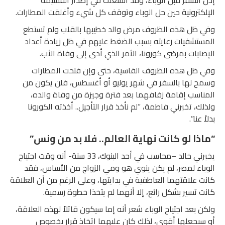
إذن السفر قبل الوباء، وقد انشغلت في إصدار القسيمة
الإلكترونية حين حل الوباء وتوقف كل شيء وأغلقت المطارات.
وفي ظل هذه الظروف مرض والد خطيبها بالقلب ولم تستطع
المستشفيات رعايته بسبب الضغط عليهم في ظل زيادة أعداد
الإصابات بمرضى كورونا، الأمر الذي أدى إلى وفاة الأب.
وفي ظل هذه الظروف القاسية، حتى وإن فتحت المطارات
وسمح لها بالسفر في شهر يوليو أو أغسطس، فلن يكون من
المناسب إقامة زفافهما بعد فترة وجيزة من وفاة والده،
ولذلك، تخبرني فاطمة، “لم نأخذ قرار التأجيل.. أخذته الكورونا
بدلاً عنا”.
“ماذا لو كانت نهاية العالم.. فلا بد من ونس”
يخبرني خالد –محاسب في أحد البنوك، 33 سنة- أنه وقت اجتياح
الوباء لمصر، لم يكن ينوي هو ومي الزواج من الأساس، فقد
كانت علاقتهما العاطفية في بدايتها، وعلى الرغم من أن العلاقة
كانت تسير بشكل رائع، إلا أنهما لم يتخذا خطوة رسمية.
ولكن بعد اجتياح الوباء شعر أنه إما سيكون قاتلاً لهذه العلاقة،
أو سيجعلها أقوى، لذلك كان عليهما اتخاذ قرار بخصوص