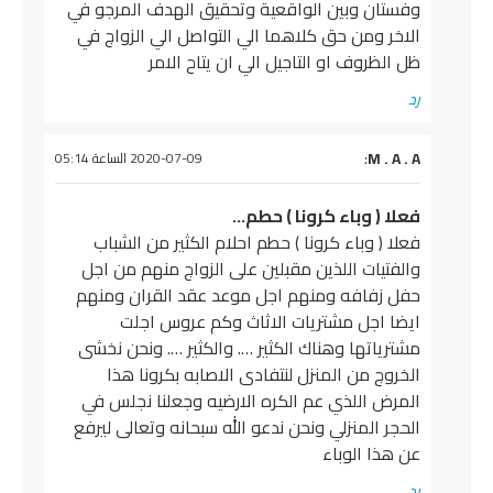
وفستان وبين الواقعية وتحقيق الهدف المرجو في
الاخر ومن حق كلاهما الي التواصل الي الزواج في
ظل الظروف او التاجيل الي ان يتاح الامر
رد
يقول
M . A . A
:
2020-07-09 الساعة 05:14
فعلا ( وباء كرونا ) حطم…
فعلا ( وباء كرونا ) حطم احلام الكثير من الشباب
والفتيات اللذين مقبلين على الزواج منهم من اجل
حفل زفافه ومنهم اجل موعد عقد القران ومنهم
ايضا اجل مشتريات الاثاث وكم عروس اجلت
مشترياتها وهناك الكثير …. والكثير …. ونحن نخشى
الخروج من المنزل لنتفادى الاصابه بكرونا هذا
المرض اللذي عم الكره الارضيه وجعلنا نجلس في
الحجر المنزلي ونحن ندعو الله سبحانه وتعالى ليرفع
عن هذا الوباء
رد