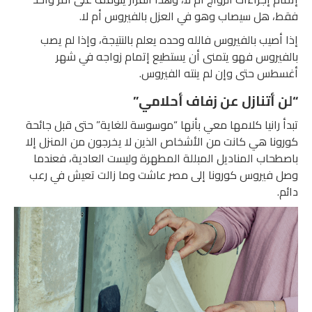
فقط، هل سيصاب وهو في العزل بالفيروس أم لا.
إذا أصيب بالفيروس فالله وحده يعلم بالنتيجة، وإذا لم يصب
بالفيروس فهو يتمنى أن يستطيع إتمام زواجه في شهر
أغسطس حتى وإن لم ينته الفيروس.
“لن أتنازل عن زفاف أحلامي”
تبدأ رانيا كلامها معي بأنها “موسوسة للغاية” حتى قبل جائحة
كورونا هي كانت من الأشخاص الذين لا يخرجون من المنزل إلا
باصطحاب المناديل المبللة المطهرة وليست العادية، فعندما
وصل فيروس كورونا إلى مصر عاشت وما زالت تعيش في رعب
دائم.