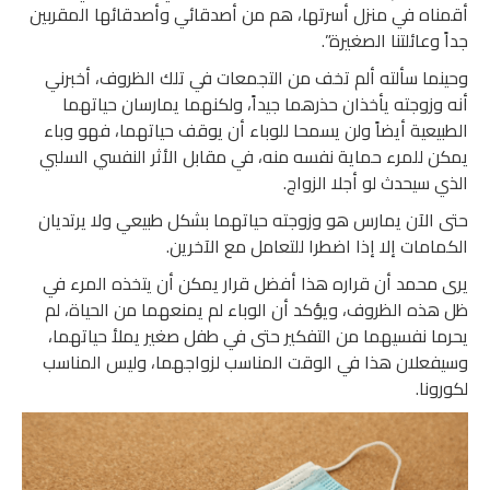
أقمناه في منزل أسرتها، هم من أصدقائي وأصدقائها المقربين
جداً وعائلتنا الصغيرة”.
وحينما سألته ألم تخف من التجمعات في تلك الظروف، أخبرني
أنه وزوجته يأخذان حذرهما جيداً، ولكنهما يمارسان حياتهما
الطبيعية أيضاً ولن يسمحا للوباء أن يوقف حياتهما، فهو وباء
يمكن للمرء حماية نفسه منه، في مقابل الأثر النفسي السلبي
الذي سيحدث لو أجلا الزواج.
حتى الآن يمارس هو وزوجته حياتهما بشكل طبيعي ولا يرتديان
الكمامات إلا إذا اضطرا للتعامل مع الآخرين.
يرى محمد أن قراره هذا أفضل قرار يمكن أن يتخذه المرء في
ظل هذه الظروف، ويؤكد أن الوباء لم يمنعهما من الحياة، لم
يحرما نفسيهما من التفكير حتى في طفل صغير يملأ حياتهما،
وسيفعلان هذا في الوقت المناسب لزواجهما، وليس المناسب
لكورونا.