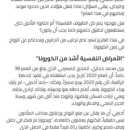
والرجال، يبقى السؤال: ماذا فعل هؤلاء الذين حددوا موعد
زفافهم في هذا العام؟
هل تزوجوا رغم كل الظروف القاسية؟ أم اختاروا التأجيل حتى
يستطيعون تحقيق حلمهم كما يجب أن يكون؟
في هذا التقرير نسرد لكم تجارب من الجانبين ونحدثكم عن الزواج
في زمن الكورونا.
“الأمراض النفسية أشد من الكورونا”
يرى محمد حجازي، المخرج المسرحي الذي يبلغ من العمر 38
عاماً، أن العام 2020 تاريخ يجب استغلاله في تنفيذ الخطط
الرائعة، لأن رقم 2020 يبدو مميزاً، ولذلك –كما أخبرني- لم يترك
وباء الكورونا يقف أمام خطته هو وحبيبته، ولذلك ارتدى بذلته،
وهي ارتدت فستان زفافها، وتزوجا منذ أقل من شهر، وسط
الحجر الصحي والحظر والوباء.
أخبرني أن ما يقال عن منع الزواج وإغلاق مكاتب المأذون
ليس حقيقياً، فكلهم يعملون كالعادة، “وبدورنا لم نفكر في حفل
زفاف ضخم وكبير، اكتفينا بـ20 فرداً فقط في الحفل الذي