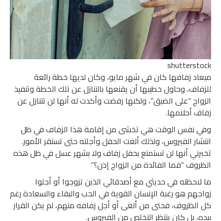
shutterstock
ميعاد زفافها كان في شهر مايو، وكان لديها خطة رائعة
للزفاف، وحاول خطيبها أن يقنعها بالتنازل عن تلك الخطة وتنفيذ
الزواج “على الضيق”، ولكنها رفضت وأكدت له أنها لن تتنازل عن
زفاف أحلامها.
وفي نفس الوقت هي تخشى من إقامة هذا الزفاف في ظل
انتشار الفيروس، ولذلك ألغت الحفل وأجلته حتى تستقر الأمور.
تخبرني أنها لن تستمتع بحفل زفاف ولا بشهر عسل في ظل هذه
الظروف “فما الفائدة من الزواج إذن؟”
ما لاحظته في حديثي مع أصدقائي الذين تزوجوا أو أجلوا
زواجهم هو رغبة الإنسان القوية في الحب والبقاء والسعادة رغم
كل الظروف، فحتى من ألغى أو أجل زفافه منهم، لم يكن القرار
بيده، بل كان ينتظر التخلص من الفيروس.