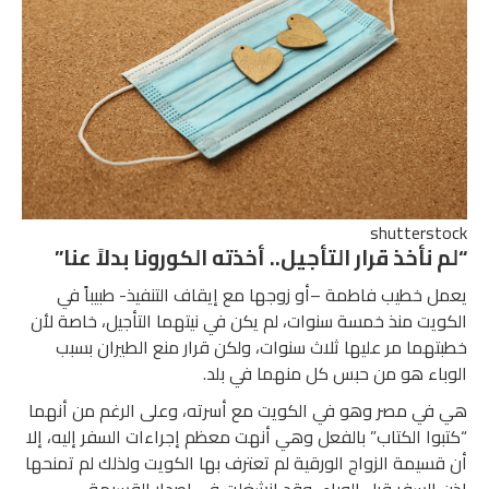
shutterstock
“لم نأخذ قرار التأجيل.. أخذته الكورونا بدلاً عنا”
يعمل خطيب فاطمة –أو زوجها مع إيقاف التنفيذ- طبيباً في
الكويت منذ خمسة سنوات، لم يكن في نيتهما التأجيل، خاصة لأن
خطبتهما مر عليها ثلاث سنوات، ولكن قرار منع الطيران بسبب
الوباء هو من حبس كل منهما في بلد.
هي في مصر وهو في الكويت مع أسرته، وعلى الرغم من أنهما
“كتبوا الكتاب” بالفعل وهي أنهت معظم إجراءات السفر إليه، إلا
أن قسيمة الزواج الورقية لم تعترف بها الكويت ولذلك لم تمنحها