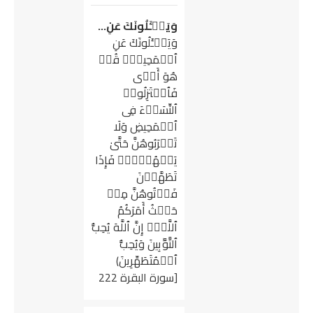
وَیَسۡـَٔلُونَكَ عَنِ…
وَیَسۡـَٔلُونَكَ عَنِ
ٱلۡمَحِیضِۖ قُلۡ
هُوَ أَذࣰى
فَٱعۡتَزِلُوا۟
ٱلنِّسَاۤءَ فِی
ٱلۡمَحِیضِ وَلَا
تَقۡرَبُوهُنَّ حَتَّىٰ
یَطۡهُرۡنَۖ فَإِذَا
تَطَهَّرۡنَ
فَأۡتُوهُنَّ مِنۡ
حَیۡثُ أَمَرَكُمُ
ٱللَّهُۚ إِنَّ ٱللَّهَ یُحِبُّ
ٱلتَّوَّ ٰ⁠بِینَ وَیُحِبُّ
ٱلۡمُتَطَهِّرِینَ)
[سورة البقرة 222