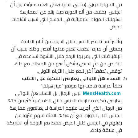
في الجهاز الدوري (مجرى الدم). بعض العلماء يؤكدون أن
الجنس يخفف من ألم الدورة حيث ينتج عن الممارسة
استهلاك المواد الكيميائية في الجسم التي تسبب تشنجات
الحيض.
وأخيراً قد يختصر الجنس خلال الدورة من أيام الطمث،
بمعنى أن فترة الطمث تصبح مدتها أقصر. وذلك بسبب أن
الإنقباضات التي يمر بها الرحم خلال النشوة تساعده في
التخلص من دم الحيض بشكل أسرع من المعتاد. مع ذلك،
توقعي تدفقاً أكبر للدم خلال االأيام الأولى.
النساء هنّ اللواتي يعارضن الفكرة على الأغلب
طبقاً لدراسة قامت بها موقع “مينز هيلث”
MensHealth.com
ليس الرجال بل النساء هنّ اللواتي
يعارضن فكرة ممارسة الجنس خلال الطمث. وأكثر من 75%
من الرجال الذي أجريت عليهم الدراسة لا يمانعون ممارسة
الجنس خلال الدورة، مع أن 54 % بالمئة منهم عبّروا عن
رغبتهم في الجنس خلال الحيض فقط مع الزوجة أو الشريكة
في علاقة جادة.