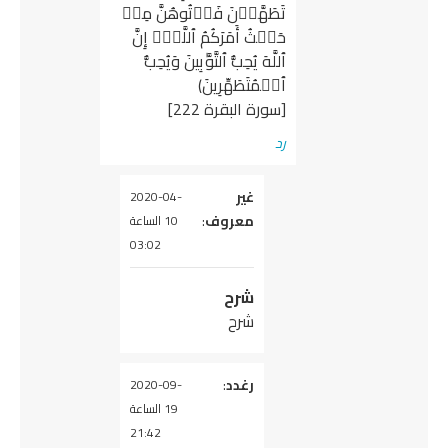
تَطَهَّرۡنَ فَأۡتُوهُنَّ مِنۡ
حَیۡثُ أَمَرَكُمُ ٱللَّهُۚ إِنَّ
ٱللَّهَ یُحِبُّ ٱلتَّوَّ ٰ⁠بِینَ وَیُحِبُّ
ٱلۡمُتَطَهِّرِینَ)
[سورة البقرة 222]
رد
غير
يقول
2020-04-
معروف
:
10 الساعة
03:02
شرح
شرح
رغدد
يقول
:
2020-09-
19 الساعة
21:42