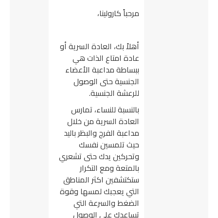
مرحباً كارولينا،
أهلاً بك، العادة السرية أو
عادة امتاع الذات هي
ببساطة مداعبة الأعضاء
الجنسية حتى الوصول
للرعشة الجنسية.
بالنسبة للنساء، تمارس
العادة السرية من خلال
مداعبة الفرج والبظر باليد
حيث تلمسين نفسك
وتحركين يدك حتى تشعري
بالمتعة ومع التكرار
ستكتشفين اكثر المناطق
التي يعجبك لمسها وقوة
الضغط والسرعة التي
تساعدك على الوصول