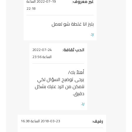
يقول
غير معروف
:
2022-07-19 الساعة
22:18
بليز انا غلطة شو لعمل
رد
يقول
الحب ثقافة
:
2022-07-24
الساعة 23:56
أهلاً بك/
يرجى توضيح السؤال لكي
نتمكن من الرد عليك بشكل
دقيق.
رد
يقول
رفيف
:
2018-03-23 الساعة 16:38