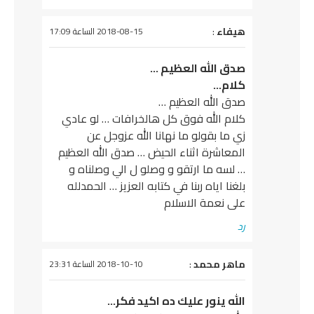
يقول
هيفاء
:
2018-08-15 الساعة 17:09
صدق الله العظيم …
كلام…
صدق الله العظيم …
كلام الله فوق كل هالخرافات … لو عادي
زي ما بقولو ما نهانا الله عزوجل عن
المعاشرة اثناء الحيض … صدق الله العظيم
… لسه ما ارتقو و وصلو ل الي وصلناه و
بلغنا اياه ربنا في كتابه العزيز … الحمدلله
على نعمة الاسلام
رد
يقول
ماهر محمد
:
2018-10-10 الساعة 23:31
الله ينور عليك ده اكيد فكر…