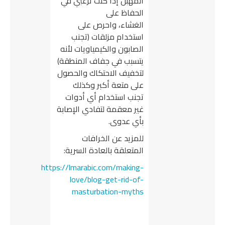
المهبل إذا كنت ترغبي في
الحفاظ على
الغشاء، واحرص على
استخدام مزلقات (تجنب
الصابون والكيمياويات لأنه
يتسبب في جفاف المنطقة)
لتخفيف الاحتكاك والحصول
على متعة أكبر وكذلك
تجنب استخدام أي أدوات
غير معقمة لتفادي الإصابة
بأي عدوى.
للمزيد عن الخرافات
المتعلقة بالعادة السرية:
https://lmarabic.com/making-
love/blog-get-rid-of-
masturbation-myths