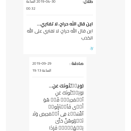
يقول
طلال
:
2019-04-30 الساعة
00:32
اين قال الله حراح، لا تفتري…
اين قال الله حراح، لا تفتري على الله
الكذب
رد
يقول
صادقة
:
2019-09-29
الساعة 19:13
(وَیَسۡـَٔلُونَكَ عَنِ…
(وَیَسۡـَٔلُونَكَ عَنِ
ٱلۡمَحِیضِۖ قُلۡ هُوَ
أَذࣰى فَٱعۡتَزِلُوا۟
ٱلنِّسَاۤءَ فِی ٱلۡمَحِیضِ وَلَا
تَقۡرَبُوهُنَّ حَتَّىٰ
یَطۡهُرۡنَۖ فَإِذَا