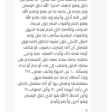
خلق وهو الطيف الخبير” الله خلق الإنسان
ولم يتركه بل علمه ما لم يعلم وكلام الله
أولى لأنه أدرى وأعلم ولا نترك كلام الله
ونتبع كلام وأهواء البشر دون مرعاة
للحرمات والأضرار التي تنجم نتيجة الجهل
والأهواء البشرية سأضرب لك مثل ولله
المثل الأعلى دون تشبيه للخالق بالمخلوق
لنفترض أن أنك إشتريت حاسوب أو هاتف
أوما شابه ذلك وأردت التعرف عليه وعلى
ماهية عمله ستجد معه دليل المستخدم هل
ستترك الدليل وتذهب إلى بناء أو نجار أو حداد
وتسأله ….! عن الجهاز وكيف يعمل…!!!؟
وإذا أعطاك إجابة غير مقنعة فهل
ستعتمدها وتعمل بها أو أنك ستعمل بالدليل
في رأيك أيهما أصح…!!! وأين الصواب..!!!
وأين الخطأ..!!!الله هو الذي خلق الإنسان
وهو أدرى وأعلم وأرحم
رد