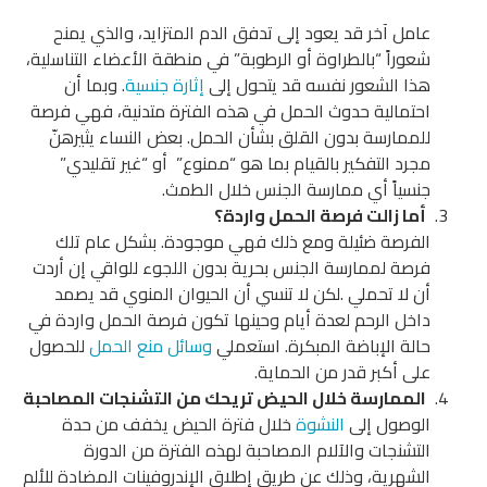
عامل آخر قد يعود إلى تدفق الدم المتزايد، والذي يمنح
شعوراً “بالطراوة أو الرطوبة” في منطقة الأعضاء التناسلية،
هذا الشعور نفسه قد يتحول إلى
إثارة جنسية
. وبما أن
احتمالية حدوث الحمل في هذه الفترة متدنية، فهي فرصة
للممارسة بدون القلق بشأن الحمل. بعض النساء يثيرهنّ
مجرد التفكير بالقيام بما هو “ممنوع” أو “غير تقليدي”
جنسياً أي ممارسة الجنس خلال الطمث.
أما زالت فرصة الحمل واردة؟
الفرصة ضئيلة ومع ذلك فهي موجودة. بشكل عام تلك
فرصة لممارسة الجنس بحرية بدون اللجوء للواقي إن أردت
أن لا تحملي .لكن لا تنسي أن الحيوان المنوي قد يصمد
داخل الرحم لعدة أيام وحينها تكون فرصة الحمل واردة في
حالة الإباضة المبكرة. استعملي
وسائل منع الحمل
للحصول
على أكبر قدر من الحماية.
الممارسة خلال الحيض تريحك من التشنجات المصاحبة
الوصول إلى
النشوة
خلال فترة الحيض يخفف من حدة
التشنجات والآلام المصاحبة لهذه الفترة من الدورة
الشهرية، وذلك عن طريق إطلاق الإندروفينات المضادة للألم