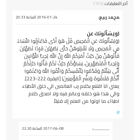
آخر التعليقات
(153)
يقول
ﻤحﻤد ربيع
:
2016-01-24 الساعة 20:33
(وَيَسْأَلُونَكَ عَنِ
(وَيَسْأَلُونَكَ عَنِ الْمَحِيضِ قُلْ هُوَ أَذًى فَاعْتَزِلُوا النِّسَاءَ
فِي الْمَحِيضِ وَلَا تَقْرَبُوهُنَّ حَتَّى يَطْهُرْنَ فَإِذَا تَطَهَّرْنَ
فَأْتُوهُنَّ مِنْ حَيْثُ أَمَرَكُمُ اللَّهُ إِنَّ اللَّهَ يُحِبُّ التَّوَّابِينَ
وَيُحِبُّ الْمُتَطَهِّرِينَ، نِسَاؤُكُمْ حَرْثٌ لَكُمْ فَأْتُوا حَرْثَكُمْ
أَنَّى شِئْتُمْ وَقَدِّمُوا لِأَنْفُسِكُمْ وَاتَّقُوا اللَّهَ وَاعْلَمُوا
أَنَّكُمْ مُلَاقُوهُ وَبَشِّرِ الْمُؤْمِنِينَ) [البقرة 222-223].
يعني انا اقتنع بكلام رب العالمين الي خلق الأطباء
والي هذا هو خلقه وعالم فيه ولا اصدق كلام
اطبااء ما اوتوا من العلم إلا قليلاً
رد
يقول
.............
:
2017-04-08 الساعة 22:20