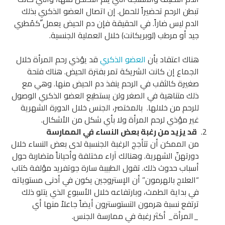
تبطن الرحم تحضيراً للحمل. إن اتصال العضو الذكري بذلك
الدم ليس ضاراً. في الحقيقة فإن دم الحيض يعمل ّكمُطري
جيد أو مرطب (لوبريكانت) خلال العملية الجنسية.
هناك اعتقاد بأن
العضو الذكري
قد يؤذي رحم المرأة خلال
الجماع إن كانت الشريكة تمر بفترة الحيض. هناك فتحة
صغيرة كالثقب في الرحم ينفذ دم الحيض منها. وهي مع
ذلك متناهية في الصغر ولن يستطيع العضو الذكري الوصول
للرحم من خلالها. بالمختصر، الجنس خلال الدورة الشهرية
غير مؤذي لرحم المرأة ولا بأي شكل من الأشكال.
قد يزيد من رغبة بعض النساء في الممارسة
من الممكن أن تتأجج الرغبة الجنسية لدى بعض النساء خلال
دورتهنّ الشهرية. وهنالك آراء مختلفة وأحياناً متضاربة حول
أسباب حدوث ذلك. تقول الطبيبة سارة جوتفريد مؤلفة كتاب
“العلاج بالهرمون” أن الإستروجين يكون في أدنى مستوياته
في بداية الطمث، وبارتفاعه خلال الأسبوع الذي يتلو ذلك
ترتفع نسبة هرمون التستوسترون أيضاً جاعلاً منها أي
_المرأة_ أكثر رغبة في ممارسة الجنس.