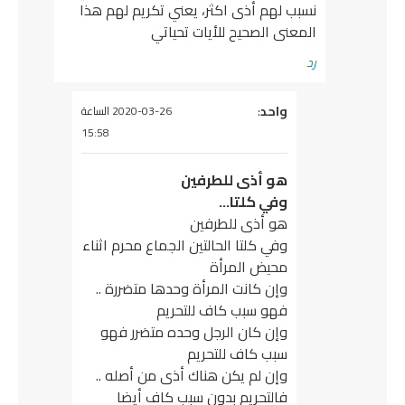
نسبب لهم أذى اكثر، يعني تكريم لهم هذا
المعنى الصحيح للأيات تحياتي
رد
يقول
واحد
:
2020-03-26 الساعة
15:58
هو أذى للطرفين
وفي كلتا…
هو أذى للطرفين
وفي كلتا الحالتين الجماع محرم اثناء
محيض المرأة
وإن كانت المرأة وحدها متضررة ..
فهو سبب كاف للتحريم
وإن كان الرجل وحده متضرر فهو
سبب كاف للتحريم
وإن لم يكن هناك أذى من أصله ..
فالتحريم بدون سبب كاف أيضا