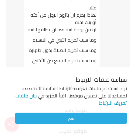
مثلا
لماذا يحرم ان يتزوج الرجل من أخته
أو بنت اخته
او من زوجة ابيه بعد ان يطلقها ابيه
وما سبب تحريم التبني في الاسلام
وما سبب تحريم الصلاة بدون طهارة
وما سبب تحريم الجمع بين الأختين
رد
سياسة ملفات الارتباط
يقول
الحب ثقافة
:
2020-03-28
نريد استخدام ملفات تعريف الارتباط التحليلية المخصصة
الساعة 21:34
لمساعدتنا على تحسين موقعنا. اقرأ المزيد في
بيان ملفات
تعريف الارتباط
مرحباً واحد،
نعم
موقع الحب…