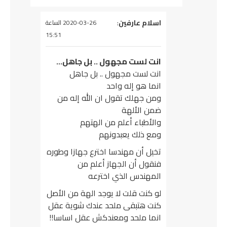
يقول
اسلام عارفين
:
2020-03-26 الساعة
15:51
انت لست مجهول .. بل جاهل…
انت لست مجهول .. بل جاهل
انما هو إله واحد
ومن جهلك تقول ان الله إله من
ضمن الألهة
والأطباء أعلم من الهتهم
ومع ذلك يعبدونهم
تخيل أن مهندسا اخترع جهازا وطوره
فنقول أن الجهاز أعلم من
المهندس الذي اخترعه
لو كنت قلت لا يوجد الهة من الأصل
كنت هتبقى ملحد عندك شوية عقل
انما ملحد ومعندكش عقل اساسا!!