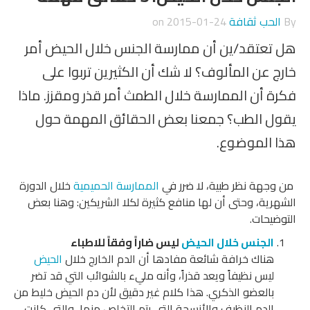
By
الحب ثقافة
on
2015-01-24
هل تعتقد/ين أن ممارسة الجنس خلال الحيض أمر
خارج عن المألوف؟ لا شك أن الكثيرين تربوا على
فكرة أن الممارسة خلال الطمث أمر قذر ومقزز. ماذا
يقول الطب؟ جمعنا بعض الحقائق المهمة حول
هذا الموضوع.
من وجهة نظر طبية، لا ضرر في
الممارسة الحميمية
خلال الدورة
الشهرية، وحتى أن لها منافع كثيرة لكلا الشريكين: وهنا بعض
التوضيحات.
الجنس خلال الحيض
ليس ضاراً وفقاً للاطباء
هناك خرافة شائعة مفادها أن الدم الخارج خلال
الحيض
ليس نظيفاً ويعد قذراً، وأنه مليء بالشوائب التي قد تضر
بالعضو الذكري. هذا كلام غير دقيق لأن دم الحيض خليط من
الدم النظيف والأنسجة التي يتم التخلص منها، والتي كانت