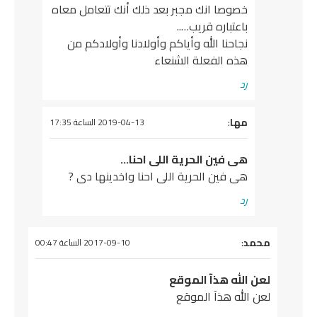
خصوصا انك مجبر بعد ذلك أنك تتعامل معاه
باعتباره قريب…..
نجاحنا الله وأياكم وأولادنا وأولادكم من
هذه الفعلة الشنعاء
رد
مها
:
يقول
2019-04-13 الساعة 17:35
هى فين الحرية اللى احنا…
هى فين الحرية اللى احنا واخدينها دى ?
رد
يقول
محمد
:
2017-09-10 الساعة 00:47
لعن الله هذآ الموقع
لعن الله هذآ الموقع