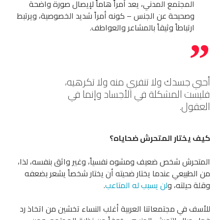
المجتمع المدني، يعد أمراً هاماً لإيصال صورة واضحة
وصحيحة عن الجنس – كونه أمراً شديد الخصوصية، ويرتبط
ارتباطاً وثيقاً بالمشاعر والعواطف.
أحبي جسدك ولا تنفري منه ولا تكرهيه،
فليست المشكلة في الأجساد وإنما في
العقول.
كيف يختار المتحرش ضحاياه؟
المتحرش شخص ضعيف ومشوه نفسياً، وغير واثق بنفسه، لذا،
من الطبيعي عندما يختار ضحيته أن يختار شخصاً يشعر بضعفه
وقلة حيلته، و
لن يسبب له المتاعب
.
للأسف في مجتمعاتنا العربية أغلب النساء تخشين من اتخاذ رد