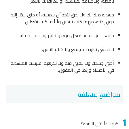
ناقصة، ولا علاقة لملابسك أو لتصرفاتك بالأمر.
جسدك ملك لك ولا يحق لأحد أن يلمسه، أو حتى ينظر إليه،
دون إذنك، مهما كنتِ ترتدين وأياً ما كنتِ تفعلين.
دافعي عن حدودك بكل قوة ولا تتهاوني في حقك.
لا تخشي نظرة المجتمع ولا كلام الناس.
أحبي جسدك ولا تنفري منه ولا تكرهيه، فليست المشكلة
في الأجساد وإنما في العقول.
مواضيع متعلقة
كيف بدأ قتل النساء؟