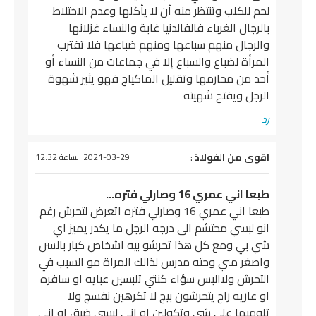
لحم للكلب وتنتظر منه أن لا يأكلها وعدم الاختلاط
بالرجال الغرباء فالفالدنيا غابة والنساء غزلانها
والرجال منهم سباعها ومنهم ضباعها فلا تقترب
المرأة لضباع والسباع إلا في جماعات من النساء أو
أحد من محارمها وتقليل الماكياج فهو يثير شهوة
الرجل ويفتح شهيته
رد
يقول
اقوى من الفولاذ
:
2021-03-29 الساعة 12:32
طبعا اني عمري 16 وصارلي فتره…
طبعا اني عمري 16 وصارلي فتره اتعرض لتحرش رغم
انو لبسي محتشم الى درجه الرجل ما يكدر يميز اي
شي بي ومع كل هذا تحرشو بيه اشخاص كبار بالسن
واصغر مني وحته مدرس لذالك المراة مو السبب في
التحرش ولاالبس سؤاء كنتي تلبسين عبايه او سافره
او عاريه راح يتحرشون بيج لا تكرهين نفسج ولا
تلوميها على شي وتكولين او اني لبسي ضيق او اني