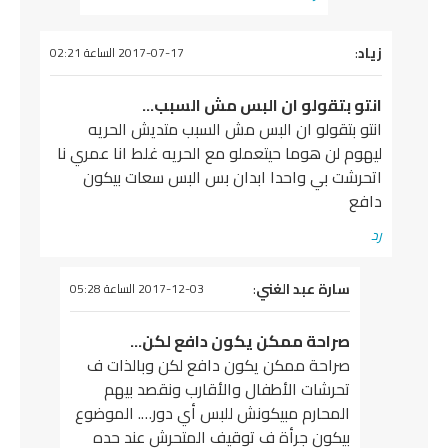
زياد
:
يقول
2017-07-17 الساعة 02:21
انتو بتقولو ان البس مش السبب…
انتو بتقولو ان البس مش السبب متديش الحريه
ليهوم لن هوما حيتعملو مع الحريه غلط انا عمري نا
اتحرشت بي واحدا ابدان بس البس سعات بيكون
دافع
رد
يقول
سارة عبد الغني
:
2017-12-03 الساعة 05:28
صراحة ممكن يكون دافع لكن…
صراحة ممكن يكون دافع لكن وبالذات ف
تحرشات الأطفال والأقارب ونقصد بيهم
المحارم مبيكونش للبس أي دور…. الموضوع
بيكون جرأة ف توقيف المتحرش عند حده