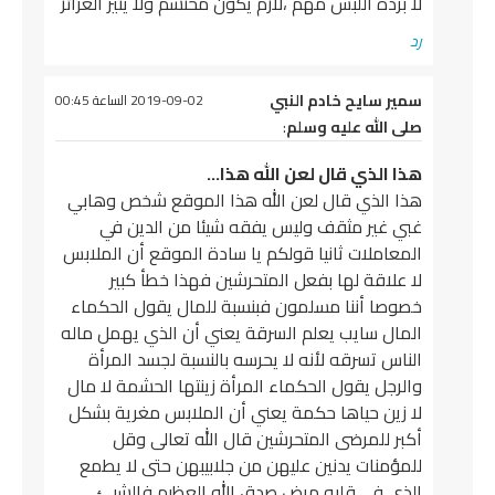
لا برده اللبس مهم ،لازم يكون محتشم ولا يثير الغرائز
رد
يقول
سمير سايح خادم النبي
2019-09-02 الساعة 00:45
صلى الله عليه وسلم
:
هذا الذي قال لعن الله هذا…
هذا الذي قال لعن الله هذا الموقع شخص وهابي
غبي غير مثقف وليس يفقه شيئا من الدين في
المعاملات ثانيا قولكم يا سادة الموقع أن الملابس
لا علاقة لها بفعل المتحرشين فهذا خطأ كبير
خصوصا أننا مسلمون فبنسبة للمال يقول الحكماء
المال سايب يعلم السرقة يعني أن الذي يهمل ماله
الناس تسرقه لأنه لا يحرسه بالنسبة لجسد المرأة
والرجل يقول الحكماء المرأة زينتها الحشمة لا مال
لا زين حياها حكمة يعني أن الملابس مغرية بشكل
أكبر للمرضى المتحرشين قال الله تعالى وقل
للمؤمنات يدنين عليهن من جلابيبهن حتى لا يطمع
الذي في قلبه مرض صدق الله العظيم فالشيئ