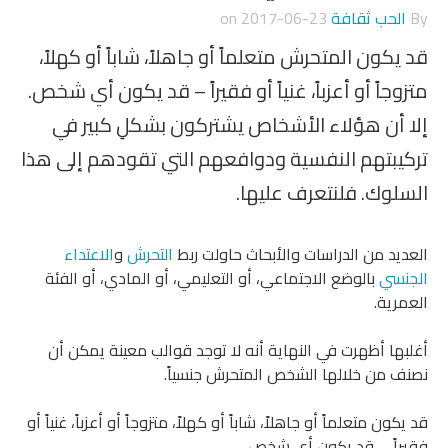
By
الحب ثقافة
on
2017-06-23
قد يكون المتحرش متعلماً أو جاهلاً، شاباً أو كهلاً،
متزوجاً أو أعزباً، غنياً أو فقيراً – قد يكون أي شخص.
إلا أن هؤلاء الأشخاص يشتركون بشكلِ كبير في
تركيبتهم النفسية ودوافعهم التي تقودهم إلى هذا
السلوك. فلنتعرف عليها.
العديد من الدراسات والأبحاث حاولت ربط
التحرش
و
الاعتداء
الجنسي
بالوضع الاجتماعي، أو التعليمي، أو المادي، أو الفئة
العمرية.
أغلبها أظهرت في النهاية أنه لا توجد قوالب معينة يمكن أن
نصنف من خلالها الشخص المتحرش جنسياً.
قد يكون متعلماً أو جاهلاً، شاباً أو كهلاً، متزوجاً أو أعزباً، غنياً أو
فقيراً … قد يكون أي شخص.