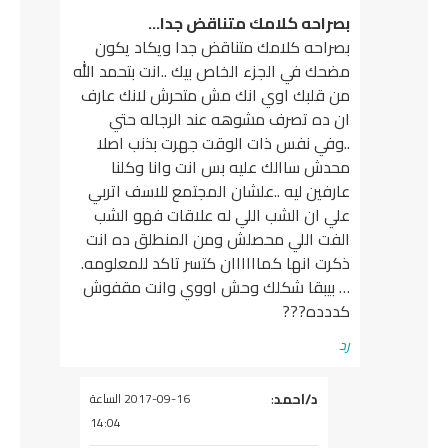
بصراحه كلامك متناقض جدا…
بصراحه كلامك متناقض جدا ويكاد يكون
مضحك في الجزء الخاص بيك ..انت بتحمد الله
من قلبك اوي انك مش متحرش لانك عارف
ان ده تصرف مشوهه عند الرجاله حتي
..وفي نفس ذات الوقت جهرت بذنب اصلا
محدش ساالك عليه بس انت وانا وكلنا
عارفين ليه ..علشان المجتمع للاسف اتربي
علي ان الشب اللي له علاقات فهو الشب
الفت اللي محصلش ومن المنطلق ده انت
ذكرت انها كماااااان كتسر تاكد للمعلومه.
… بيبقا شكلك وحش اووي وانت مقفوش
كددده???
رد
يقول
د/احمد
:
2017-09-16 الساعة
14:04