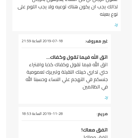
لذالك يجب ان يكون هناك توعيه ولا يجب اللوم على
نوع بعينه
رد
يقول
غير معروف
:
2019-07-18 الساعة 21:59
اتق الله فيما تقول وكفاك…
اتق الله فيما تقول وكفاك كذبا وافتراء
حتي تداري خيبتك التقيلة وتبريرك لعمومية
جنسكم في التهجم علي النساء وحسبنا الله
في الظالمين
رد
يقول
مريم
:
2019-11-28 الساعة 18:53
اتفق معاك!
اتفق معاك!