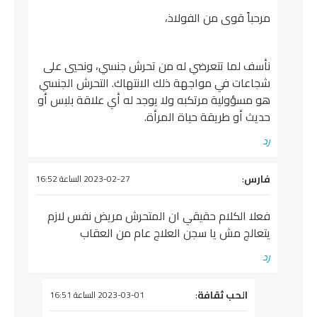
مرحباً قوى من الفولاذ،
نأسف لما تتعرضي له من تحرش جنسي، ونحيي على
شجاعات في مواجهة ذلك الانتهاك. التحرش الجنسي
هو مسؤولية مرتكبه ولا يوجد له أي علاقة بلبس أو
حديث أو طريقة حياة المرأة.
رد
يقول
فارس
:
2023-02-27 الساعة 16:52
فعلا الكلام حقيقي ان المتحرش مريض نفس لازم
يتعالج مش يا سجن العلاج عام من العقاب
رد
يقول
الحب ثقافة
:
2023-03-01 الساعة 16:51