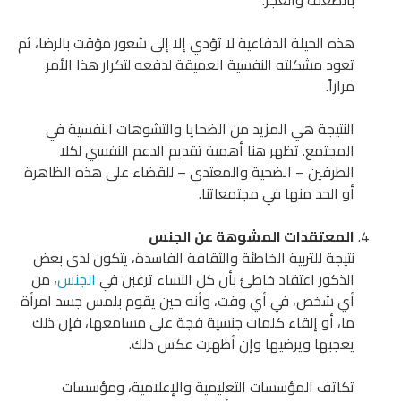
بالضعف والعجز.
هذه الحيلة الدفاعية لا تؤدي إلا إلى شعور مؤقت بالرضا، ثم
تعود مشكلته النفسية العميقة لدفعه لتكرار هذا الأمر
مراراً.
النتيجة هي المزيد من الضحايا والتشوهات النفسية في
المجتمع. تظهر هنا أهمية تقديم الدعم النفسي لكلا
الطرفين – الضحية والمعتدي – للقضاء على هذه الظاهرة
أو الحد منها في مجتمعاتنا.
المعتقدات المشوهة عن الجنس
نتيجة للتربية الخاطئة والثقافة الفاسدة، يتكون لدى بعض
الذكور اعتقاد خاطئ بأن كل النساء ترغبن في
الجنس
، من
أي شخص، في أي وقت، وأنه حين يقوم بلمس جسد امرأة
ما، أو إلقاء كلمات جنسية فجة على مسامعها، فإن ذلك
يعجبها ويرضيها وإن أظهرت عكس ذلك.
تكاتف المؤسسات التعليمية والإعلامية، ومؤسسات