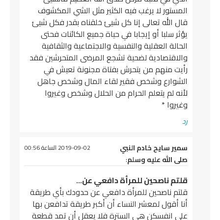
المستور لا يرغب فيه الكثير مثل الشي المكشوف
قال الله تعالى إنا كل شيئ خلقناه بقدر فكل شيئ
يؤثر سلبا أو إيجابا في حياة جميع الكائنات فحتى
الحالة العقلية والنفسية والاجتماعية والثقافية
والاقتصادية لضحية تشجع المرضى المتحرشين فقد
رأيت منهم من يتحرش بفتاة مجنونة تعيش في
الشوارع وشخص فقير لقاء المال وشخص جاهل
لأنه لم يتعلم الحرام من الحلال وشخص وغيروا
وغيروا *
رد
يقول
سمير سايح خادم النبي
2019-09-02 الساعة 00:56
صلى الله عليه وسلم
:
قلتم ناصحين للمرأة دافعي عن…
قلتم ناصحين للمرأة دافعي عن حدودك بأي طريقة
أنا أقول لمعشر النساء أن أكبر طريقة تدافعن بها
على انفسكن هي السترة فلا يعقل أن تمد قطعة