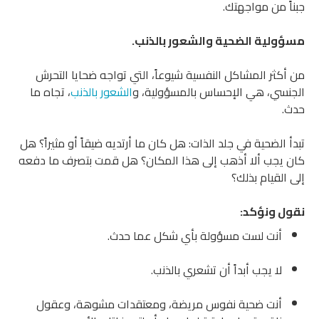
جبناً من مواجهتك.
مسؤولية الضحية والشعور بالذنب.
من أكثر المشاكل النفسية شيوعاً، التي تواجه ضحايا التحرش
الجنسي، هي الإحساس بالمسؤولية، و
الشعور بالذنب
، تجاه ما
حدث.
تبدأ الضحية في جلد الذات: هل كان ما أرتديه ضيقاً أو مثيراً؟ هل
كان يجب ألا أذهب إلى هذا المكان؟ هل قمت بتصرف ما دفعه
إلى القيام بذلك؟
نقول ونؤكد:
أنت لست مسؤولة بأي شكل عما حدث.
لا يجب أبداً أن تشعري بالذنب.
أنت ضحية نفوس مريضة، ومعتقدات مشوهة، وعقول