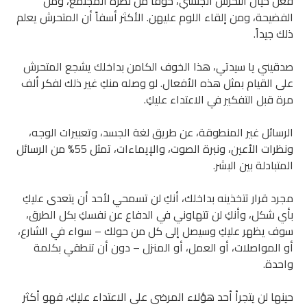
فعل حيال التحرش الجنسي، خوفاً من نظرة المجتمع، ومن
الفضيحة، ومن إلقاء اللوم عليهن. الأكثر أسفاً أن المتحرش يعلم
ذلك جيداً.
صدقيني يا سيدتي، هذا الخوف الكامن بداخلك يشجع المتحرش
على القيام بمثل هذه الأفعال. لو وصله منكِ غير ذلك لفكر ألف
مرة قبل التفكير في الاعتداء عليكِ.
الرسائل غير المنطوقة، عن طريق لغة الجسد، وتعبيرات الوجه،
ونظرات الأعين، ونبرة الصوت، والإيماءات، تمثل 55% من الرسائل
المتبادلة بين البشر.
مجرد قرار تتخذينه بداخلك، أنكِ لن تسمحي لأحد أن يتعدى عليكِ
بأي شكل، وأنكِ لن تتهاوني في الدفاع عن نفسكِ بكل الطرق،
سوف يظهر عليكِ وسيصل إلى كل من حولك – سواء في الشارع،
أو المواصلات، أو العمل، أو المنزل – دون أن تنطقي بكلمة
واحدة.
حينها لن يتجرأ أحد هؤلاء المرضى على الاعتداء عليكِ، فهو أكثر