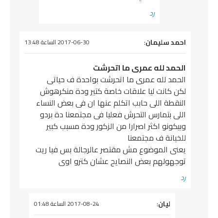
رد
يقول
احمد سليمان
:
2017-06-30 الساعة 13:48
الحمد لله عمرى ما اتحرشت
الحمد لله عمرى ما اتحرشت بواحدة ف حياتى
لكن كانت ليا علاقات خاصة كتير ودة منكرهوش
النقطة اللى حابب اتكلم عنها ان فى بعض النساء
اللى بتمارس التحرش فعليا فى مجتمعنا دة بردو
وبيكونو اكثر اصرارا من الزكور ودة مسبب كبير
للخيانة ف مجتمعنا
يعنى الموضوع مش مقتصر عالرجالة بس فيا ريت
توجهولهم بعض النصايح عشان كترو اوى
رد
ليان
:
يقول
2017-08-24 الساعة 01:48