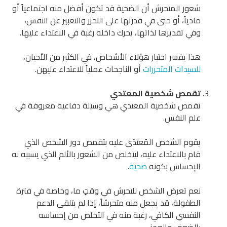
شعور المتحرش أن الضحية قد تكون أفضل منه اجتماعياً أو
مادياً، أو حتى في قدرتها على التحرر والتعبير عن النفس،
وفي تقديرها لذاتها، يحرك داخله رغبة في الاعتداء عليها.
هذا يفسر اختيار هؤلاء الأشخاص، في الكثير من الأحيان،
للسيدات المتحررات
أو الناجحات عملياً للاعتداء عليهن.
تقمص شخصية المعتدي
تقمص شخصية المعتدي هي وسيلة دفاعية معروفة في
علم النفس.
يقوم الشخص المُعتدَى عليه بتقمص دور الشخص الذي
قام بالاعتداء عليه، ليتخلص من الشعور بالألم الذي يسببه له
الإحساس بكونه
ضحية
.
نعم تعرض الشخص للتحرش في وقتٍ ما، وخاصة في فترة
الطفولة، قد يجعل منه متحرشاً، إذا لم يتلقى الدعم
النفسي الكافي، رغبة منه في التخلص من إحساسه