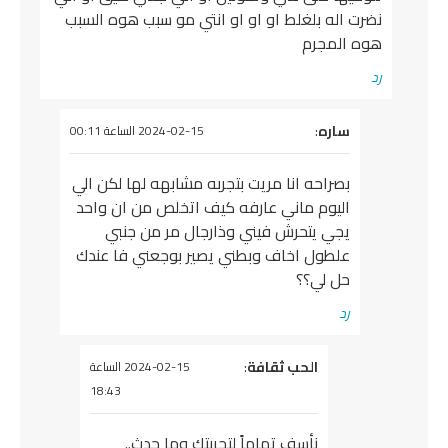
نضرت اله بلغلط او او او انتي مو سبب هوه السبب
هوه المجرم
رد
يقول
ساره
:
2024-02-15 الساعة 00:11
بصراحه انا مريت بتجربه مشابهه لها لكن الي
اليوم ماني عارفه كيف اتخلص من ان واحد
يجي يتحرش فيني وذارجال مر من جنبي
علطول اخاف وبطني يصير بوجعني فا عندك
حل لي؟؟
رد
يقول
الحب ثقافة
:
2024-02-15 الساعة
18:43
نأسف تماماً لتجربتك وما حدث..