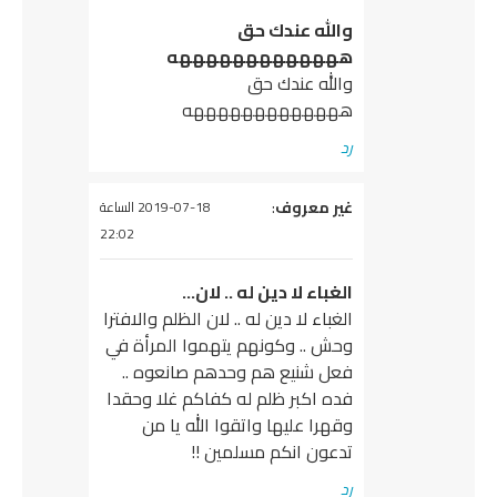
والله عندك حق
هههههههههههههه
والله عندك حق
هههههههههههههه
رد
يقول
غير معروف
:
2019-07-18 الساعة
22:02
الغباء لا دين له .. لان…
الغباء لا دين له .. لان الظلم والافترا
وحش .. وكونهم يتهموا المرأة في
فعل شنيع هم وحدهم صانعوه ..
فده اكبر ظلم له كفاكم غلا وحقدا
وقهرا عليها واتقوا الله يا من
تدعون انكم مسلمين !!
رد