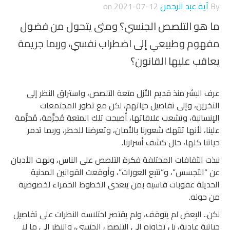
By
آية عبد الرحمن
on
2021-07-12
ما هو التلصص الجنسي؟ ومتى يتحول من فضول
مفهوم وطبيعي إلى اضطراب نفسي، وربما جريمة
يعاقب عليها القانون؟
عرف البشر منذ قديم الأزل متعة التلصص، واستراق النظر إلى
الآخرين، وإلى تفاصيل حياتهم، لكن مع تطور المجتمعات
الإنسانية، وتشعب علاقاتها، أصبحت تلك المتعة مُجرَّمة، مُحرَّمة
علينا، لأنها تنتهك شعورنا بالأمان، وتعرضنا للخطر، وربما تدمر
حياتنا كلها، حال كشف أسرارنا.
نبذت الثقافات المختلفة فكرة التلصص على الناس، ونهت الأديان
عن “التجسس”، و”تتبع العورات”، وأوقعت القوانين المدنية
الحديثة عقوبات قاسية بمن يتعدى الخطوط الحمراء لخصوصية
من حوله.
لكن.. البعض لم يتوقف، ولم يقتصر اختلاسه النظرات على تفاصيل
حياتية عادية، بل تجاوزه إلى التلصص الجنسي، والنظر إلى ما لا