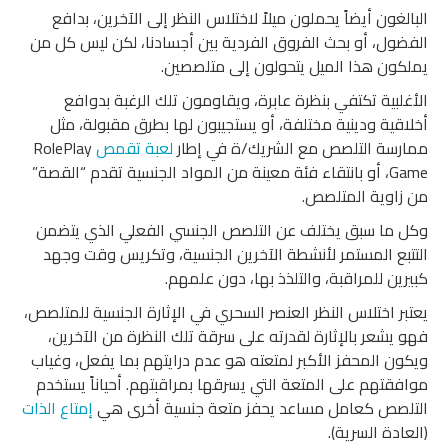
البالغون أيضاً يحملون ميلاً لاختلاس النظر إلى الآخرين، بدافع
الفضول، أو بحث الفروق الفردية بين أجسادنا، لكن ليس كل من
يملكون هذا الميل يتحولون إلى متلصصين.
الأغلبية تكتفي بنظرة عابرة، ويقاومون تلك الرغبة بدوافع
أخلاقية ودينية مختلفة، أو يستجيبون لها بطرق مقبولة، مثل
ممارسة التلصص مع الشريك/ة في إطار
لعبة تقمص
RolePlay
Game، أو بانتقاء فئة معينة من المواد الجنسية تقدم “القصة”
من زاوية المتلصص.
وكل ما سبق يختلف عن التلصص الجنسي الفعلي الذي يتضمن
التتبع المستمر لأنشطة الآخرين الجنسية، وتكريس وقت وجهد
كبيرين للمراقبة، والتلذذ بها، دون علمهم.
يعتبر اختلاس النظر العنصر السحري في الإثارة الجنسية للمتلصص،
فهو يشعر بالإثارة لقدرته على سرقة تلك النظرة من الآخرين،
ويكون المحفز الأكبر لمتعته هو عدم درايتهم بما يفعل، وغياب
موافقتهم على المتعة التي يسرقها بمراقبتهم. أحياناً يستخدم
التلصص كعامل مساعد يحفز متعة جنسية أخرى هي
إمتاع الذات
(العادة السرية).