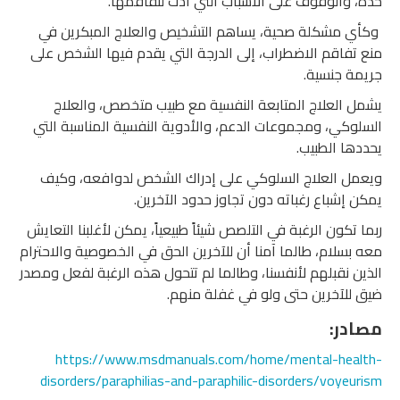
حدة، والوقوف على الأسباب التي أدت لتفاقمها.
وكأي مشكلة صحية، يساهم التشخيص والعلاج المبكرين في
منع تفاقم الاضطراب، إلى الدرجة التي يقدم فيها الشخص على
جريمة جنسية.
يشمل العلاج المتابعة النفسية مع طبيب متخصص، والعلاج
السلوكي، ومجموعات الدعم، والأدوية النفسية المناسبة التي
يحددها الطبيب.
ويعمل العلاج السلوكي على إدراك الشخص لدوافعه، وكيف
يمكن إشباع رغباته دون تجاوز حدود الآخرين.
ربما تكون الرغبة في التلصص شيئاً طبيعياً، يمكن لأغلبنا التعايش
معه بسلام، طالما آمنا أن للآخرين الحق في الخصوصية والاحترام
الذين نقبلهم لأنفسنا، وطالما لم تتحول هذه الرغبة لفعل ومصدر
ضيق للآخرين حتى ولو في غفلة منهم.
مصادر:
https://www.msdmanuals.com/home/mental-health-
disorders/paraphilias-and-paraphilic-disorders/voyeurism