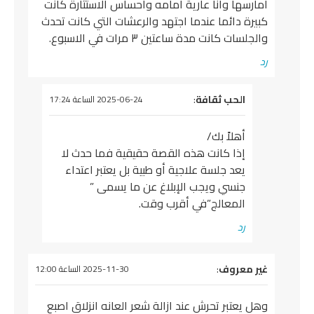
امارسها وانا عارية امامه واحساس الاستثارة كانت
كبيرة دائما عندما اجتهد والرعشات التي كانت تحدث
والجلسات كانت مدة ساعتين ٣ مرات في الاسبوع.
رد
يقول
الحب ثقافة
:
2025-06-24 الساعة 17:24
أهلاً بك/
إذا كانت هذه القصة حقيقية فما حدث لا
يعد جلسة علاجية أو طبية بل يعتبر اعتداء
جنسي ويجب الإبلاغ عن ما يسمى ”
المعالج”في أقرب وقت.
رد
يقول
غير معروف
:
2025-11-30 الساعة 12:00
وهل يعتبر تحرش عند ازالة شعر العانه انزلاق اصبع