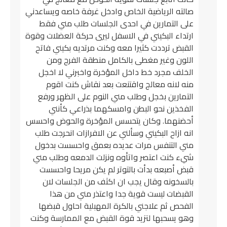
صالته الرياضية الخاص وادخل غرفة خاصه ويساعدني
على التمارين في احدى الجلسات طلب مني فقط
ارتداء البكيني في الاسفل ليرى حركة العضلات وقوة
القبض ترددت كثيرا معه وكنت مرتديه بكيني فاتح
اللون وغير مغطى بالكامل منطقة الفرج ومن
الخلف مجرد خط داخل المؤخرة واخبرني لا اخجل
منه لانه معالج واقتنعت بعد نقاش كنت اقوم
التمارين بخجل وطلب مني النوم على الظهر ورفع
الفخذين نحو البطن وامسكهما بذراعي كأنني
أحضنهما. وكان يتحسس المؤخرة والحوض واحسس
انه ازاح البكيني وسألني عن الافرازات انحرجت طلب
مني التنفس مرات عديده بعمق واحسست بدخول
شيء كنت اعتصر واتأوه ونزلت الدمعه وطلب مني
قبض أصبعه بدأت بالتوتر لم يكن مريحا واحسست
بالسخونه وقال يجب ان اكثف من الجلسات لان
القبضات ليست قوية جدا واعتذر مني من هذا
الفحص ثم علاجني بالكرة المهبلية احاول قبضها
وهو يسحبها لتزيد قوة القبض مع الممارسة وكنت