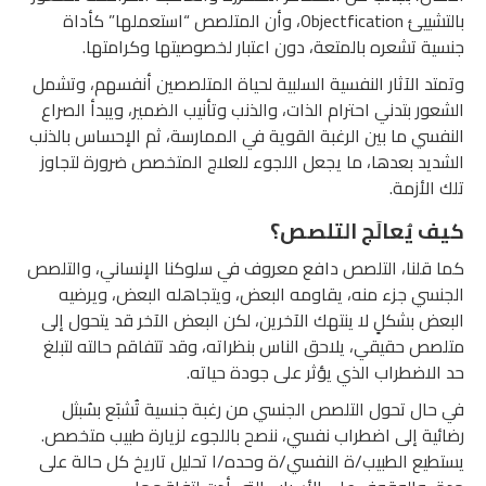
بالتشييئ Objectfication، وأن المتلصص “استعملها” كأداة
جنسية تشعره بالمتعة، دون اعتبار لخصوصيتها وكرامتها.
وتمتد الآثار النفسية السلبية لحياة المتلصصين أنفسهم، وتشمل
الشعور بتدني احترام الذات، والذنب وتأنيب الضمير، ويبدأ الصراع
النفسي ما بين الرغبة القوية في الممارسة، ثم الإحساس بالذنب
الشديد بعدها، ما يجعل اللجوء للعلاج المتخصص ضرورة لتجاوز
تلك الأزمة.
كيف يُعالَج التلصص؟
كما قلنا، التلصص دافع معروف في سلوكنا الإنساني، والتلصص
الجنسي جزء منه، يقاومه البعض، ويتجاهله البعض، ويرضيه
البعض بشكلٍ لا ينتهك الآخرين، لكن البعض الآخر قد يتحول إلى
متلصص حقيقي، يلاحق الناس بنظراته، وقد تتفاقم حالته لتبلغ
حد الاضطراب الذي يؤثر على جودة حياته.
في حال تحول التلصص الجنسي من رغبة جنسية تُشبَع بسُبثل
رضائية إلى اضطراب نفسي، ننصح باللجوء لزيارة طبيب متخصص.
يستطيع الطبيب/ة النفسي/ة وحده/ا تحليل تاريخ كل حالة على