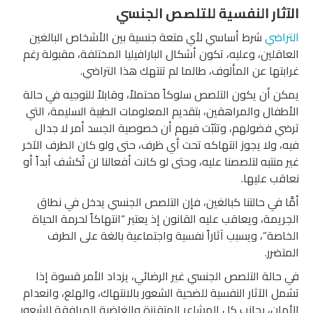
الآثار النفسية للتلصص الجنسي
التراضي
شرط أساسي لأي متعة جنسية بين الأشخاص البالغين
العاقلين، وعليه، تكون أشكال البارافيليا المختلفة، مقبولة رغم
غرابتها عن المألوف، طالما لم تنتهك هذا التراضي.
يمكن أن يكون التلصص سلوكاً محتملاً، وقابلاً للتوجيه في حالة
الأطفال والمراهقين، بتقديم المعلومات الطبية السليمة، التي
ترضي فضولهم، وتثبّت فيهم أن خصوصية الجسد أمر لا جدال
فيه، ولا يجوز انتهاكه تحت أي ظرف، حتى ولو كان الطرف الآخر
غير منتبه لتلصصنا عليه، وحتى لو كانت أفعالنا لن تُكشف أبداً أو
نعاقب عليها.
أمَّا في حالتنا كبالغين، فإن التلصص الجنسي يدخل في نطاق
الجريمة، ويعاقب عليه القانون إذ يعتبر “انتهاكاً لحرمة الحياة
الخاصة”، ويسبب آثاراً نفسية واجتماعية بالغة على الطرف
المتضرر.
في حالة التلصص الجنسي غير الرضائي، يزداد الأمر قسوة إذا
تشمل الآثار النفسية للضحية الشعور بالانتهاك، والهلع، وانعدام
الأمان، بجانب كل المشاعر المتقززة والغاضبة المرافقة للشعور