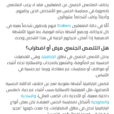
يختلف المتلصص الجنسي عن المتعقبين، فقد لا يرغب المتلصص
بالضرورة في ممارسة الجنس مع الأشخاص الذين يراقبهم،
وأحياناً يراقب أشخاصاً عشوائيين.
أمَّا في حالة المتعقبين
Stalkers
فهم يلاحقون شخصاً بعينه في
كل تحركاته، وجميع أنشطة حياته اليومية، بما فيها الأنشطة
الحميمية إذا أمكن، تحركهم الرغبة في هذا الشخص وحده.
هل التلصص الجنسي مرض أو اضطراب؟
يدخل التلصص الجنسي في نطاق
البارافيليا
، وهي التفضيلات
الجنسية غير المألوفة، والشعور بالانجذاب والاستثارة تجاه أشياء
أو مواقف أو ممارسات غير معتادة، وربما غير جنسية في
الأساس.
تتضمن البارافيليا أنشطة متنوعة تعبر عن اختلاف الذائقة الجنسية
لأصحابها، مثل الفيتيشية (الاستثارة بسبب أشياء غير حية، كملابس
داخلية معينة، أو الأحذية ذات الكعب العالي)،
والسادية
والمازوخية
(أشكال لممارسة الجنس العنيف)، لكن بعض أنواع
البارافيليا تدخل في نطاق الاضطرابات، إذا تعدت كونها “مجرد
فكرة” إلى كونها “فعلاً يؤذي للآخرين”.