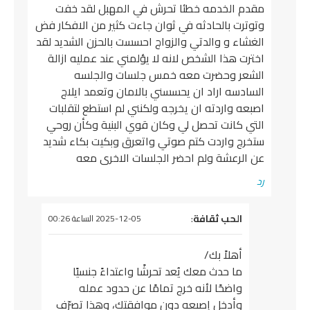
مقدم الخدمه خطئا تحرش في المهبل لقد خفت
وتوترت بالحادثه في ثوان جاءت كثير من الافكار فض
الغشاء و والدتي والزواج احسست بالحزن الشديد لقد
اخترت هذا الشخص لانه لا يؤلمني عند عمليه ازالة
الشعر وحضرت معه خمس جلسات والجلسه
السادسه اراد ان يحسسني بالامان وتعمد ايلاج
اصبعه واردته ان يخرجه ولكنني لم استطع لتقلبات
التي كانت تحصل لي وكان قوي البنية وكأن روحي
ستخرج واردت كتم صوتي واتعرق وبكيت بكاء شديد
عن الرعشة ولم احضر الجلسات الاخرى معه
رد
يقول
الحب ثقافة
:
2025-12-05 الساعة 00:26
أهلاً بك/
ما حدث معك يُعد تحرشًا واعتداءً جنسيًا
واضحًا لأنه خرج تمامًا عن حدود عمله
وأدخل إصبعه دون موافقتك، وهذا تصرّف