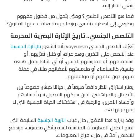
ينبغي النظر إليه.
فما هو التلصص الجنسي؟ ومتى يتحول من فضول مفهوم
وطبيعي إلى اضطراب نفسي، وربما جريمة يعاقب عليها القانون؟
التلصص الجنسي.. تاريخ الإثارة البصرية المحرمة
يُعرَّف التلصص الجنسي voyeurism بأنه الشعور
بالإثارة الجنسية
عند التلصص على الآخرين وهم عراة، أو خلال تعرّيهم، أو
استحمامهم، أو ممارستهم للجنس، أو أي نشاط يحمل طبيعة
جنسية، كالاستمناء أو ملامستهم لأعضائهم مثلاً، في غفلة
منهم، دون علمهم أو موافقتهم.
يعتبر استراق النظر دافعاً طبيعياً في حياتنا كبشر، خصوصاً بين
الأطفال والمراهقين الذين يحركهم الفضول نحو أجسادهم
وأجساد الآخرين، والرغبة في استكشاف الحياة الجنسية التي لا
يفهمونها بعد.
وقد يتزايد هذا الفضول حال غياب
التربية الجنسية
السليمة التي
تمنح الطفل المعلومات المناسبة لسنه بشكلٍ محسوب، فيندفع
للتلصص آملاً في ملء فراغ المعلومات.