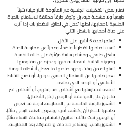
تعتبر بعض التفضيلات الجنسية غير المألوفة (البارافيليا) شيئاً
طبيعياً ولا مشكلة فيه، بل وتوفر طرقاً مختلفة للاستمتاع بالحياة
الجنسية لأصحابها، لكنها تدخل في نطاق الاضطرابات إذا أثرت
على حياة أصحابها بالشكل الآتي:
تستمر لمدة 6 أشهر على الأقل.
تسبب لصاحبها اضطراباً واضحاً، وعجزاً عن ممارسة الحياة
بشكل طبيعي، ومشاعر سلبية مؤثرة على حالته النفسية
وصورته الذاتية، لانغماسه فيها وعجزه عن مقاومتها.
تستهلك من وقت وجهد صاحبها ما يعطل أنشطته اليومية.
يعجز صاحبها عن الاستمتاع الجنسي بدونها، أو تصبح النشاط
الأساسي أو الوحيد الذي يمتعه.
تدفعه لممارستها مع أشخاص ضد رغبتهم، أو أشخاص غير
قادرين على الموافقة أو الرفض (مثل الأطفال).
الشعور بالرغبة الكاسحة في الممارسة، لدرجة قد تعرض
صاحبها للخطر (أن يكتشف أمره ويتعرض للعنف البدني مثلاً)،
أو الوقوع تحت طائلة القانون (باقتحام حمامات النساء مثلاً).
الشعور بالذنب، ومشاعر جلد ذات واحتقارها، بعد الممارسة.