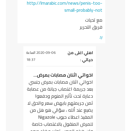
http://lmarabic.com/news/penis-too-
small-probably-not
مع تحيات
فريق التحرير
رد
يقول
اهلي اغلى من
2020-09-06 الساعة
حياتي
:
18:37
اخواتي اثنان مصابات بمرض…
اخواتي اثنان مصابات بمرض جنسي
بعد جريمة اغتصاب جبانة من عصابة
دعارة تحت تأثير المنوم ودفعوا
ثمن جريمتهم بابهض سعر والحق لا
يضيع عند ألله ، سؤالي هو هل من
المفيذ اعطاء حبوب Nigazole
للمرض المنقول بالاغتصاب خاصة