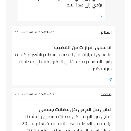
يؤدي إلى هذا الالم
رد
يقول
اسلام
:
2016-01-27 الساعة 14:39
انا عندي افرازات من القضيب
انا عندي افرازات من القضيب بسيطه واشعر بحكه ف
راس القضيب وعند ذهابي للدكتور كتب لي مضادات
حيويه كتير
رد
يقول
محمد
:
2016-02-10 الساعة 23:52
اعاني من الم في كل عضلات جسمي
اعاني من الم في كل عضلات جسمي ورعشة لا
ارادية في العضلات بعد علاقة قمت بكاتر من 20
تحليل لليدز و الاتهاب الكب b/c في اكتر من 10