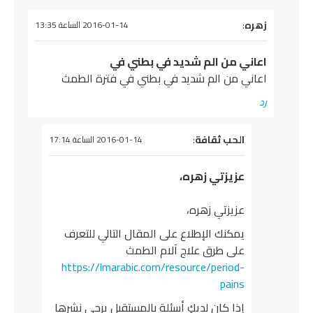
يقول
زهره
:
2016-01-14 الساعة 13:35
اعاني من الم شديد في بطني في
اعاني من الم شديد في بطني في فترة الطمث
رد
يقول
الحب ثقافة
:
2016-01-14 الساعة 17:14
عزيزتي زهره،
عزيزتي زهره،
يمكنك الإطلاع على المقال التالي للتعرف
على طرق علاج آلام الطمث
https://lmarabic.com/resource/period-
pains
إذا كان لديكِ أسئلة بالمستقبل يرجى نشرها