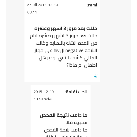
يقول
rami
:
2015-12-10 الساعة
03:11
حللت بعد مرور 3 اشهر وعشره
حللت بعد مرور 3 اشهر وعشره ايام
من المده الشك بالاصابه وكانت
النتيجه negative للhiv علي جهاز
اليزا لي كشف الانتي بوديز هل
اطمئن ام ماذا؟
رد
يقول
الحب ثقافة
:
2015-12-10
الساعة 18:49
ما دامت نتيجة الفحص
سلبية فلا
ما دامت نتيجة الفحص