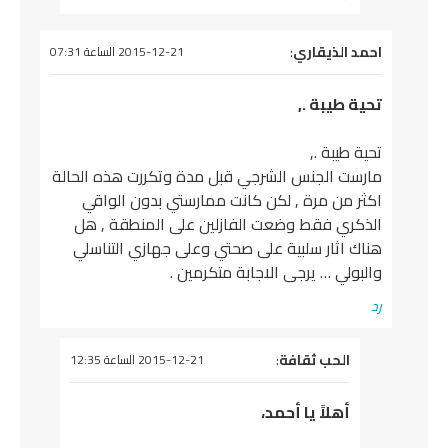
يقول
احمد الذيقاري
:
2015-12-21 الساعة 07:31
تحية طيبة .,
تحية طيبة .,
مارست الجنس الشرجي قبل مدة وتكررت هذه الحالة
اكثر من مرة , لكن كانت ممارستي بدون الواقي
الذكري فقط وضعت الفازلين على المنطقة , هل
هناك اثار سلبية على صحتي وعلى جهازي التناسلي
والبولي … يرجى الاجابة متكرمين .
رد
يقول
الحب ثقافة
:
2015-12-21 الساعة 12:35
أهلاً يا أحمد،