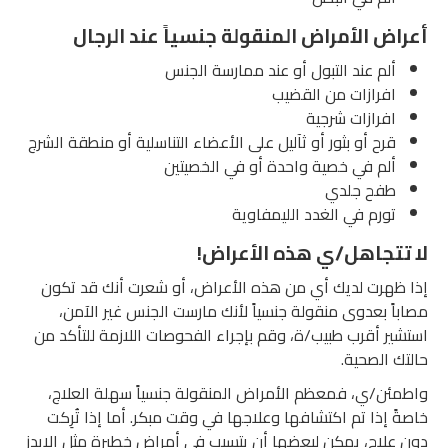
اض الأمراض المنقولة جنسياً عند الرجال
ألم عند التبول أو عند ممارسة الجنس
افرازات من القضيب
افرازات شرجية
قرح أو بثور أو ثآليل على الأعضاء التناسلية أو منطقة الشرج
ألم في خصية واحدة أو في الخصيتين
طفح جلدي
تورم في الغدد الليمفاوية
تتجاهل/ي هذه الأعراض!
 ظهرت لديك أي من هذه الأعراض، أو شعرت أنك قد تكون
اً بعدوى منقولة جنسياً لأنك مارست الجنس غير الآمن،
ير أقرب طبيب/ة، وقم بإجراء الفحوصات اللازمة للتأكد من
ك الصحية.
ئن/ي، فمعظم الأمراض المنقولة جنسياً سهلة العلاج،
ً إذا تم اكتشافها وعلاجها في وقت مبكر. أما إذا تُرِكت
علاج، يمكن لبعضها أن يتسبب في أمراض خطيرة مثل الإيدز