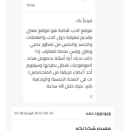
19:04
مرحباً بك،
موقع الحب ثقافة هو موقع معني
بتقديم معرفة حول الحب والعلاقات
والجسد والجنس من منظور علمي
وطبي وليس منصة للتعارف. إذا
كانت لديك أية أسئلة بخصوص هذه
الموضوعات تفضل بطرحها وسيقوم
أحد أعضاء فريقنا من المتخصصين/
ات في الصحة الجنسية والإنجابية
بالرد عليك خلال 48 ساعة.
رد
يقول
ويودوود حمد
:
2015-06-25 الساعة 05:58
مفيده شكرا لكم