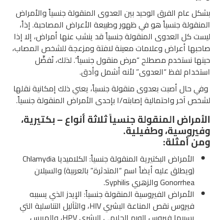
 عام الفرق الوحيد بين العدوى المنقولة جنسياً والأمراض
قولة جنسياً هو في ظهور وطبيعة الأعراض المصاحبة. إذاً،
 كل العدوى المنقولة جنسياً قد ينشب عنها أمراض، إلا إذا
بها أعراض وعلامات معينة لافتة ومزعجة للشخص المصاب،
ا نستخدم مصطلح “مرض منقول جنسياً”. لذلك، نُفضِّل
خدام لفظ “العدوى” لأنه أشمل وأدق.
حال أصبت بعدوى منقولة جنسياً، يعني ذلك إمكانية نقلها
 آخر واحتمالية إصابته/ا بإحدى الأمراض المنقولة جنسياً.
مراض المنقولة جنسياً ثلاثة أنواع – بكتيرية،
روسية، وطفيلية.
 أمثلة:
الأمراض البكتيرية المنقولة جنسياً: الكلاميديا Chlamydia
(ويطلق عليه أيضاً اسم “المتدثرة” بالعربية) والسيلان
Gonorrhea والزهري Syphilis.
الأمراض الفيروسية المنقولة جنسياً: الإيدز الذي يسببه
فيروس نقص المناعة البشري HIV، والثآليل التناسلية التي
يسببها فيروس الورم الحليمي البشري HPV، والهربس