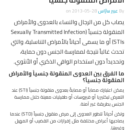
أمراض المنقولة جنسياً
عبير سرّاس
on
2013-05-28
ب كل من الرجال والنساء بالعدوى والأمراض
المنقولة جنسياً (Sexually Transmitted Infection
(STIs أو ما يسمى أحياناً بالأمراض التناسلية، والتي
ث غالباً نتيجة لممارسة الجنس دون حماية،
ديداً دون استخدام الواقي الذكري أو الأنثوي.
الفرق بين العدوى المنقولة جنسياً والأمراض
نقولة جنسياً؟
يمكن اعتبارك مصاباً أو مصابةً بعدوى منقولة جنسياً (STI) عند
رض لبكتيريا أو فيروسات أو طفيليات معينة خلال ممارسة
س بطريقة غير آمنة.
ولكن أحياناً تتطور العدوى إلى مرض منقول جنسياً (STD) عندما
بها أعراض مختلفة مثل إفرازات من القضيب أو المهبل
ها.