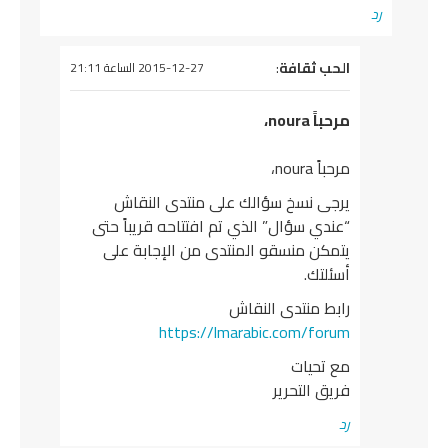
رد
يقول
الحب ثقافة
:
2015-12-27 الساعة 21:11
مرحباً noura،
مرحباً noura،
يرجى نسخ سؤالك على منتدى النقاش
“عندي سؤال” الذي تم افتتاحه قريباً حتى
يتمكن منسقو المنتدى من الإجابة على
أسئلتك.
رابط منتدى النقاش
https://lmarabic.com/forum
مع تحيات
فريق التحرير
رد