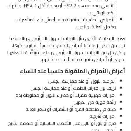
التناسلي ومسببه هو HSV-2 أو بدرجة أقل HSV-1، والتهاب
الكبد الوبائي ب.
الأمراض الطفيلية المنقولة جنسياً: مثل داء المشعرات،
وقمل العانة، والجرب.
الإصابات الأخرى مثل التهاب المهبل الجرثومي، والمبيضة
 من خطر الإصابة بالأمراض المنقولة جنسياً السابق ذكرها،
 كل من التهاب المهبل الجرثومي وداء المُبيَضَّات لا يعتبروا
 أو أمراض منقولة جنسياً في حد ذاتهم.
اض الأمراض المنقولة جنسياً عند النساء
ألم عند التبول أو عند ممارسة الجنس
نزيف بين فترات الطمث أو عند ممارسة الجنس
افرازات مهبلية صفراء أو خضراء اللون أو مخلوطة بدم
رائحة قوية من المهبل
حكة في منطقة الفرج أو الشفرات أو شعر العانة
افرازات شرجية
قرح أو بثور أو ثآليل على الأعضاء التناسلية أو منطقة الشرج
ألم في البطن