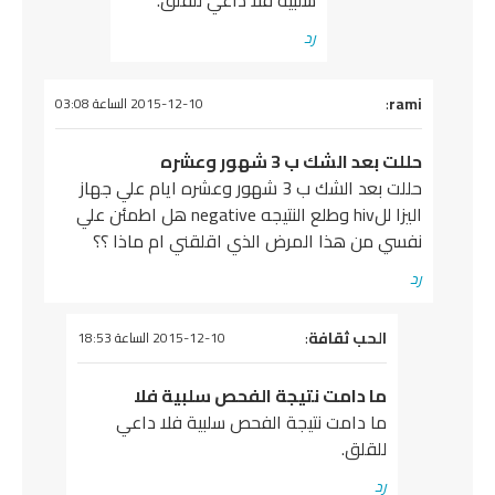
سلبية فلا داعي للقلق.
رد
يقول
rami
:
2015-12-10 الساعة 03:08
حللت بعد الشك ب 3 شهور وعشره
حللت بعد الشك ب 3 شهور وعشره ايام علي جهاز
اليزا للhiv وطلع النتيجه negative هل اطمئن علي
نفسي من هذا المرض الذي اقلقني ام ماذا ؟؟
رد
يقول
الحب ثقافة
:
2015-12-10 الساعة 18:53
ما دامت نتيجة الفحص سلبية فلا
ما دامت نتيجة الفحص سلبية فلا داعي
للقلق.
رد