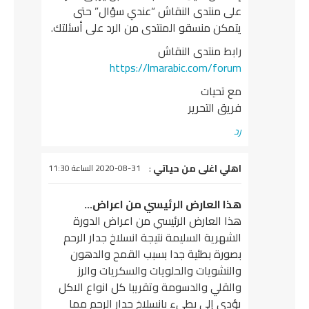
على منتدى النقاش “عندي سؤال” حتى
يتمكن منسقو المنتدى من الرد على أسئلتك.
رابط منتدى النقاش
https://lmarabic.com/forum
مع تحيات
فريق التحرير
رد
يقول
اهلي اغلى من حياتي
:
2020-08-31 الساعة 11:30
هذا العارض الرئيسي من اعراض…
هذا العارض الرئيسي من اعراض الدورة
الشهرية السليمة نتيجة انسلاخ جدار الرحم
بصورة بطئية جدا بسبب القمح والدهون
والنشويات والحلويات والسكريات والرز
والقلي والدسومة وتقريبا كل انواع الاكل
يؤدي إلى بطيء بانسلاخ جدار الرحم مما