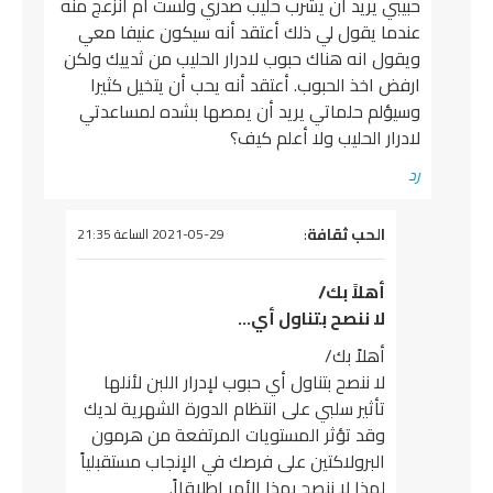
حبيبي يريد أن يشرب حليب صدري ولست أم انزعج منه
عندما يقول لي ذلك أعتقد أنه سيكون عنيفا معي
ويقول انه هناك حبوب لادرار الحليب من ثدييك ولكن
ارفض اخذ الحبوب. أعتقد أنه يحب أن يتخيل كثيرا
وسيؤلم حلماتي يريد أن يمصها بشده لمساعدتي
لادرار الحليب ولا أعلم كيف؟
رد
يقول
الحب ثقافة
:
2021-05-29 الساعة 21:35
أهلاً بك/
لا ننصح بتناول أي…
أهلاً بك/
لا ننصح بتناول أي حبوب لإدرار اللبن لأنلها
تأثير سلبي على انتظام الدورة الشهرية لديك
وقد تؤثر المستويات المرتفعة من هرمون
البرولاكتين على فرصك في الإنجاب مستقبلياً
لهذا لا ننصح بهذا الأمر إطلاقااً.