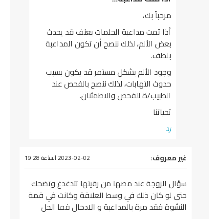
مرحباً بك،
أذا تمت مداعبة الحلمات بعنف قد يحدث
بعض الألم، لذلك ننصح أن تكون المداعبة
بلطف.
وجود الألم بشكل مستمر قد يكون بسبب
حدوث التهابات، لذلك ننصح بالفحص عند
الطبيب/ة للفحص والاطمئنان.
تحياتنا
رد
يقول
غير معروف
:
2023-02-02 الساعة 19:28
سؤال الزوجة عند مصها من رقيتها تتدغدغ وتضحك
حتى لو كان ذلك في وسط العلاقة وكانت في قمة
النشوة فقد مرة بالمداعبة و الادخال فما الحل