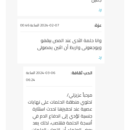
رد
عزة
:
يقول
2024-02-07 الساعة 00:46
وانا حلمة الثدى عند المص بيقفو
ويوجعونى واريظ أن اثنين يمصولى
رد
يقول
الحب ثقافة
:
2024-03-06 الساعة
06:24
مرحباً عزيزتي/
تحتوي منطقة الحلمات على نهايات
عصبية عند تحفيزها تحدث استثارة
جنسية تؤدي إلى اندفاع الدم في
أنسجة الحلمة فتنتصب، لذلك يعد
بعض العلماء أن انتصاب الحلمات