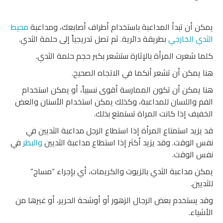
يمكن أن تبدأ المداعبة باستخدام أطراف أصابعك، ومداعبة
محيط
الثدي الخارجي
بطريقة دائرية. ثم تصل تدريجياً إلى حلمة الثدي.
كلما شعرت المرأة بالإثارة ستشعر بكبر حجم حلمة الثدي.
هنا يمكن أن تشعر أنكما في الاتجاه الصحيح.
هنا يمكن أن تكون الممارسة أقوى نسبياً، أو يمكن استخدام
الفم واللسان للمداعبة، وكذلك يمكن استخدام الأسنان والعض
الخفيف إذا كانت المراة تستمتع بذلك.
قد يزيد استمتاع المرأة إذا استطاع الرجل مداعبة الثديين في
نفس الوقت. وقد يزيد أكثر إذا استطاع مداعبة الثديين
والبظر
في
نفس الوقت.
يمكن مداعبة الثدي بالزيوت والكريمات، أي بإجراء “مساج”
للثديين.
وقد يستخدم بعض الرجال الزهور أو أوشحة الحرير، أو غيرها من
الأشياء.