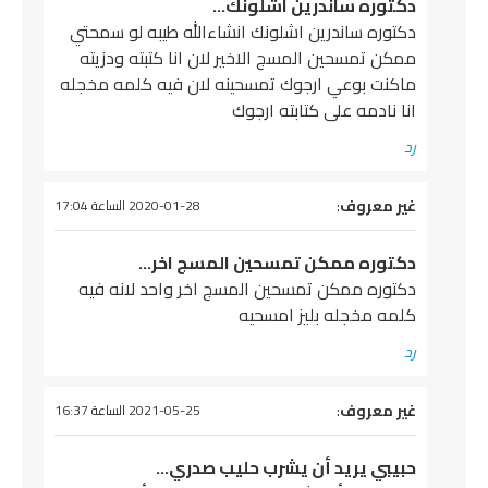
دكتوره ساندرين اشلونك…
دكتوره ساندرين اشلونك انشاءالله طيبه لو سمحتي
ممكن تمسحين المسج الاخير لان انا كتبته ودزيته
ماكنت بوعي ارجوك تمسحينه لان فيه كلمه مخجله
انا نادمه على كتابته ارجوك
رد
يقول
غير معروف
:
2020-01-28 الساعة 17:04
دكتوره ممكن تمسحين المسج اخر…
دكتوره ممكن تمسحين المسج اخر واحد لانه فيه
كلمه مخجله بليز امسحيه
رد
يقول
غير معروف
:
2021-05-25 الساعة 16:37
حبيبي يريد أن يشرب حليب صدري…