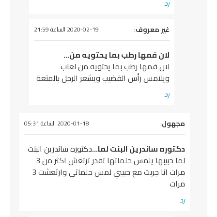
رد
يقول
غير معروف
:
2020-02-19 الساعة 21:59
لان فمها رطب بما يحتويه من…
لان فمها رطب بما يحتويه من لعاب
ويلامس رأس القضيب ويشعر الرجل بالمتعة
رد
يقول
مجهول
:
2020-01-18 الساعة 05:31
دكتوره ساندرين البنت لما…
دكتوره ساندرين البنت
لما حبيبها يلمس حلماتها تقدر ترتعش اكثر من 3
مرات انا جربت مع حبيبي لمس حلماتي وارتعشت 3
مرات
رد