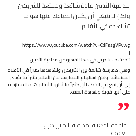
مداعبة الثديين عادة شائعة وممتعة للشريكين.
ولكن لا ينبغي أن يكون انطباعك عنها هو ما
تشاهده في الأفلام.
https://www.youtube.com/watch?v=CdFssgVPvwg
|
تتحدث د. ساندرين في هذا الفيديو عن مداعبة الثديين.
وهي ممارسة شائعة بين الشريكين ونشاهدها كثيراً في الأفلام
السينمائية، ولكن استلهام الممارسة من الأفلام كثيراً ما يؤدي
إلى أن نقع في الخطأ، لأن كثيراً ما تُظهر الأفلام هذه الممارسة
على أنها قوية وشديدة العنف.
القاعدة الذهبية لمداعبة الثديين هي
النعومة.