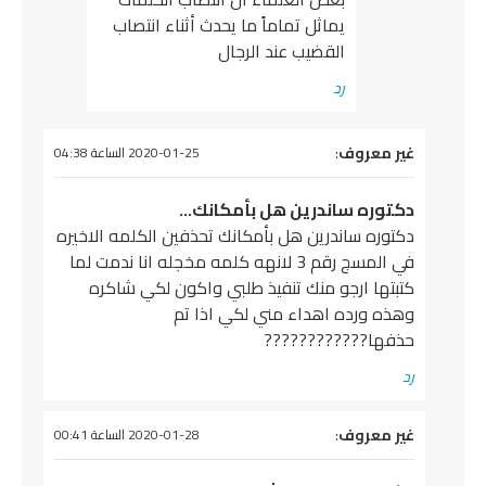
يماثل تماماً ما يحدث أثناء انتصاب
القضيب عند الرجال
رد
يقول
غير معروف
:
2020-01-25 الساعة 04:38
دكتوره ساندرين هل بأمكانك…
دكتوره ساندرين هل بأمكانك تحذفين الكلمه الاخيره
في المسج رقم 3 لانهه كلمه مخجله انا ندمت لما
كتبتها ارجو منك تنفيذ طلبي واكون لكي شاكره
وهذه ورده اهداء مني لكي اذا تم
حذفها????????????
رد
يقول
غير معروف
:
2020-01-28 الساعة 00:41