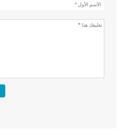
الأسم
*
تعليق *