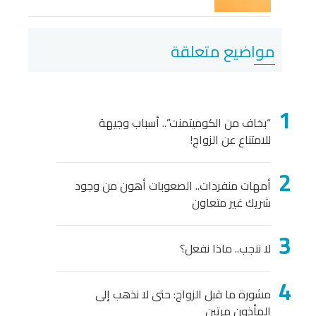
مواضيع متعلقة
“بخاف من الكوميتمنت”.. أسباب وجيهة
للامتناع عن الزواج!
أمهات منفردات.. الصعوبات أهون من وجود
شريك غير متعاون
لا ننجب.. ماذا نفعل؟
مشورة ما قبل الزواج: حتى لا نذهب إلى
المأذون مرتين