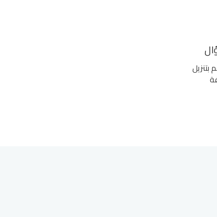
ال
 بتنزيل
فة