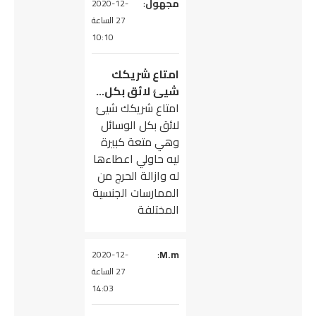
يقول
مجهول
:
2020-12-
27 الساعة
10:10
امتاع شريكك
شيئ لائق بكل…
امتاع شريكك شيئ
لائق بكل الوسائل
وهي متعة كبيرة
ليه حاولي اعطاءها
له وازالة الحرج من
الممارسات الجنسية
المختلفة
M.m
يقول
:
2020-12-
27 الساعة
14:03