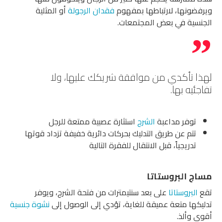
ويرفضونها، لارتباطها بمفهوم
فقدان الرجولة
أو المثلية
الجنسية في بعض المجتمعات.
لهذا تأكدي من موافقة شريكك عليها، ولا
تفاجئيه بها.
توفر مداعبة
الشرج
استثارة عصبية ممتعة للرجل
تتم عن طريق التدليك بحركات دائرية خفيفة تزداد قوتها
تدريجياً، قبل الانتقال للفقرة التالية
مساج البروستاتا
تقع
البروستاتا
على بعد سنتيمترات من فتحة الشرج، ويوفر
تدليكها متعة عميقة للغاية، تؤدي إلى الوصول إلى
نشوة جنسية
أقوى وألذ.