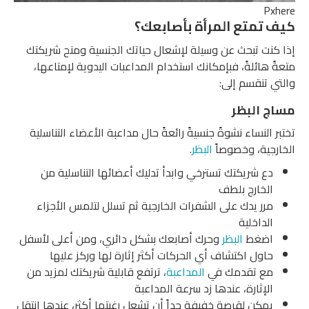
Pxhere
كيف تمتع المرأة بأصابعك؟
إذا كنت تبحث عن وسيلة لإشعال حياتك الجنسية ومنح شريكتك
متعةً هائلةً، فبإمكانك استخدام المداعبات اليدوية لإمتاعها،
والتي تنقسم إلى:
مساج البظر
تختبر النساء نشوةً جنسيةً رائعةً حال مداعبة الأعضاء التناسلية
الخارجية، وخصوصاً
البظر
.
دع شريكتك تسترخي وابدأ تدليك أعضائها التناسلية من
الخارج بلطف
مرر يدك على الشفرات الخارجية ثم تسلل لتلمس الأجزاء
الداخلية
اضغط
البظر
وحرك أصابعك بشكل دائري، ومن أعلى لأسفل
حاول اكتشاف أي الحركات أكثر إثارة لها وركز عليها
مع تقدمك في
المداعبة
، ترتفع قابلية شريكتك لمزيد من
الإثارة، عندها زد سرعة المداعبة
يمكن لقرصة خفيفة جداً أن تشعل رغبتها أكثر، عندها انتقل