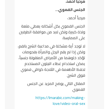
مرحباً أحمد،
الجنس الفموي…
مرحباً أحمد،
الجنس الفموي بكل أشكاله يعطي متعة
ولذة كبيرة ولكن لابد من موافقة الطرفين
على الممارسة.
لا توجد أية مشكلة في مداعبة الشرج بالفم،
ولكن إذا لم يقم الرجل والمرأة بفحوصات
تؤكد خلوهما من الأمراض المنقولة جنسياً،
يمكن استخدام غطاء النيلون المستخدم
لحفظ الأطعمة في الثلاجة كواقي فموي
فوق الشرج.
المقال التالي يوضح المزيد عن الجنس
الفموي
https://lmarabic.com/making-
love/video-oral-sex