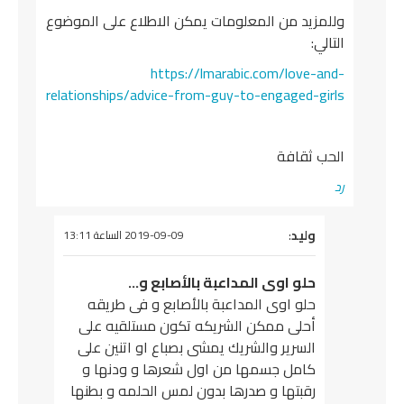
وللمزيد من المعلومات يمكن الاطلاع على الموضوع
التالي:
https://lmarabic.com/love-and-
relationships/advice-from-guy-to-engaged-girls
الحب ثقافة
رد
وليد
يقول
:
2019-09-09 الساعة 13:11
حلو اوى المداعبة بالأصابع و…
حلو اوى المداعبة بالأصابع و فى طريقه
أحلى ممكن الشريكه تكون مستلقيه على
السرير والشريك يمشى بصباع او اتنين على
كامل جسمها من اول شعرها و ودنها و
رقبتها و صدرها بدون لمس الحلمه و بطنها