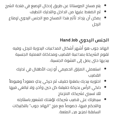
يتم مساج البروستاتا عن طريق إدخال الإصبع في فتحة الشرج
ثم الضغط عليها من الداخل والتدليك اللطيف
يمكن أن يزداد تأثير هذا المساج مع الجنس اليدوي لإمتاع
الرجل
الجنس اليدوي
Hand Job
الهاند جوب هو أشهر أشكال المداعبات اليدوية للرجل، وفيه
تقوم الشريكة بمداعبة القضيب ومحاكاة العملية الجنسية
بيديها حتى يصل إلى النشوة الجنسية.
استعملي المزلق الحميمي أو زيت الأطفال في تدليك
القضيب
احتويه بيديك بضغطٍ خفيف ثم حركي يدكِ صعوداً وهبوطاً
دلكي الرأس بحركة خفيفة كل حين وآخر، ولا تبالغي فيها
لئلا تسببي لشريكك الانزعاج
سيطرتك على قضيب شريكك تؤهلك للشعور باستثارته
والتحكم فيها، خصوصاً مع مزج “الهاند جوب” بالتكنيكات
السابقة لمزيدٍ من المتعة.