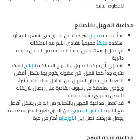
للخطوة التالية
مداعبة المهبل بالأصابع
ابدأ مداعبة
مهبل
شريكتك من الخارج حتى تشعر ببلله، أو
استخدم
مزلقاً
حميمياً لتفادي الألم مع الاحتكاك
ثم ادخل إصبعك برفق وابدأ المداعبة من الداخل بحركة
دائرية
انتبه إلى أن حركة الدخول والخروج المحاكية
للإيلاج
ليست
مثيرة جداً كما تتخيل، لأن عضوك يقوم بها بشكل أفضل
الضغط على جدران المهبل من الداخل ببطء أشد تأثيراً،
ويؤدي لمنطقة جي سبوت القادرة على إيصال شريكتك
لأفضل وأقوى نشوة جنسية
قد تعمل مداعبة المهبل بالأصابع من الداخل بشكل أفضل
مع اللجوء
للجنس الفموي
من الخارج بلعق البظر ومصه، ما
يجعل شريكتك تصل إلى
الأورجازم
أكثر من مرة
مداعبة فتحة الشرج