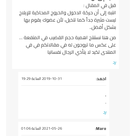
قيل في المقال :
انتبه إلى أن حركة الدخول والخروج المحاكية للإيلاج
ليست مثيرة جداً كما تتخيل، لأن عضوك يقوم بها
بشكل أفضل..
من هنا نستنتج اهمية حجم القضيب في المتفعة …
على عكس ما تروجون له في مقالاتكم في في
المنتدى لكيد لا يتأذي الرجال نفسانيا
رد
يقول
احمد
:
2019-10-31 الساعة 19:29
.
.
رد
يقول
Maro
:
2021-05-26 الساعة 01:06