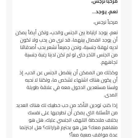
مرحباً نرجس،
نعم، يوجد…
مرحباً نرجس،
نعم، يوجد ارتباط بين الجنس والحب، ولكن أيضاً يمكن
أن يوجد انفصال بينهما، قد نرى من يحب ولا تكون
لديه لهفة جنسية، ونحن جميعاً نشعر بحب أصدقائنا
من الجنس الآخر حتى لو لم تكن لدينا رغبة جنسية
تجاههم.
وكذلك من الممكن أن ينفصل الجنس عن الحب، إذ
أن يكون هناك اشتهاء لشخص ما، ولكننا لا نحبه
ولسنا مستعدين الدخول معه في علاقة طويلة
المدى.
إذا كنتِ تودين التأكد من حب خطيبك لك هناك العديد
من الأسئلة التي يمكن أن تطرحيها على نفسك
بخلاف ملاحظة التلهف الجنسي عليك، هل هو
متفاهم معك؟ هل هو يحترم قراراتك؟ هل اجتزتما
عدة مواقف صعبة معاً؟