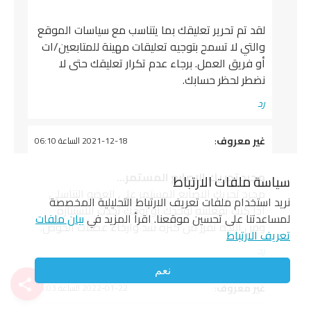
لقد تم تحرير تعليقك بما يتناسب مع سياسات الموقع
والتي لا تسمح بتوجيه تعليقات مهينة للمتابعين/ات
أو فريق العمل. برجاء عدم تكرار تعليقك حتى لا
نضطر لحظر حسابك.
رد
يقول
غير معروف
:
2021-12-18 الساعة 06:10
مجرد تحريك الاصابع المستمر…
سياسة ملفات الارتباط
مجرد تحريك الاصابع المستمر على العضو التناسلي
نريد استخدام ملفات تعريف الارتباط التحليلية المخصصة
اذا كنت تفعلينه لوحدك او زوجك تحدث الاستثارة
لمساعدتنا على تحسين موقعنا. اقرأ المزيد في
بيان ملفات
ومن اللذه تفرز من كثرة شد وارخاء عضلات الحوض.
تعريف الارتباط
رد
نعم
يقول
غير معروف
:
2022-01-22 الساعة 05:03