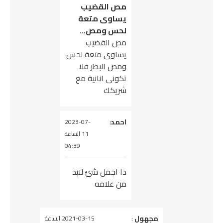
مص القضيب
يساوى متعة
لحس ومص…
مص القضيب
يساوى متعة لحس
ومص البظر فلا
تكونى انانية مع
شريكك
يقول
احمد
:
2023-07-
11 الساعة
04:39
دا اجمل شئ لابد
من علامه
يقول
مجهول
:
2021-03-15 الساعة