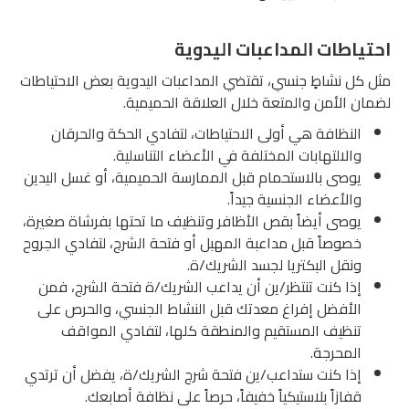
احتياطات المداعبات اليدوية
مثل كل نشاطٍ جنسي، تقتضي المداعبات اليدوية بعض الاحتياطات
لضمان الأمن والمتعة خلال العلاقة الحميمية.
النظافة هي أولى الاحتياطات، لتفادي الحكة والحرقان
والالتهابات المختلفة في الأعضاء التناسلية.
يوصى بالاستحمام قبل الممارسة الحميمية، أو غسل اليدين
والأعضاء الجنسية جيداً.
يوصى أيضاً بقص الأظافر وتنظيف ما تحتها بفرشاة صغيرة،
خصوصاً قبل مداعبة المهبل أو فتحة الشرج، لتفادي الجروح
ونقل البكتريا لجسد الشريك/ة.
إذا كنت تنتظر/ين أن يداعب الشريك/ة فتحة الشرج، فمن
الأفضل إفراغ معدتك قبل النشاط الجنسي، والحرص على
تنظيف المستقيم والمنطقة كلها، لتفادي المواقف
المحرجة.
إذا كنت ستداعب/ين فتحة شرج الشريك/ة، يفضل أن ترتدي
قفازاً بلاستيكياً خفيفاً، حرصاً على نظافة أصابعك.