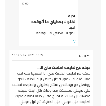
17:00
احبه
لكنو لا يعطيني ما أتوقعه
احبه
لكنو لا يعطيني ما أتوقعه
رد
يقول
مجهول
:
2020-06-22 الساعة 13:57
حركه غير لطيفه اطلعت مني انا…
حركه غير لطيفه اطلعت مني انا اسميها قله ادب
فعلا قله ادب مني فكان حبيبي يريد تلطيف الجو
ويشعل جو رومانسي ففتح بنطلوني واصابعه تسللت
على مهبلي فمسكت يده وقلت هل ايدك نظيفه
فحسيت ان سببت له احراج فقال طبعا نظيفه فحرك
اصابعه على مهبلي على الخفيف ثم قبل مهبلي