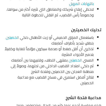
بالتهابات المهبل
لاحظي إيقاع شريكك والمناطق التي تثيره أكثر من سواها،
وخصوصاً رأس القضيب، ثم انتقلي للخطوة التالية
تدليك الخصيتين
باستعمال المزلق الحميمي أو زيت الأطفال دلكي
الخصيتين
بلطفٍ شديد بأطراف أصابعك
تذكري أن أقل ضغط أو صدمة سيكون مؤلماً للغاية وكفيلاً
بتدمير الأجواء المثيرة
المسي
الخصيتين
بمنتهى اللطف، وقلبيهما بين أصابعك
ثم دلكي امتداد القضيب الداخلي من تحتهما، وصولاً إلى
منطقة العجان بين الخصيتين وفتحة الشرج
لنتائج أفضل استمري في مساج القضيب مع مداعبة
الخصيتين
مداعبة فتحة الشرج
هذه ممارسة يُحجم عنها كثير من الرجال ويتخوفون منها