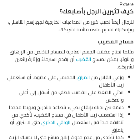
Pxhere
كيف تثيرين الرجل بأصابعك؟
للرجال أيضاً نصيب كبير من المداعبات الخارجية لجهازهم التناسلي،
وبإمكانِك تقديم متعة فائقة لشريكك.
مساج القضيب
مثلما تحتاج عضلات الجسم العادية للمساج للتخلص من الإرهاق
والتوتر، يمكن لمساج
القضيب
أن يقدم استرخاءً وإثارةً رائعين
لشريكك.
وزعي القليل من
المزلق
الحميمي على عضوه، أو استعملي
زيت الأطفال
ابدئي الضغط على القضيب بلطفٍ من أسفل إلى أعلى
والعكس
دلكيه بين يديك بإيقاع بطيء يتصاعد بالتدريج ويهبط مجدداً
إذا استعملتِ زيت الأطفال في مساج القضيب، تأكدي من
تنظيفه جيداً قبل استعمال
الواقي الذكري
حتى لا ينزلق أو
يتمزق
كما تأكدي من عدم حدوث إيلاج مباشر حتى لا يصيبك الزيت