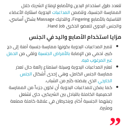
تتعدد طرق استخدام اليدين والأصابع لإمتاع الشريك خلال
الممارسة الجنسية، وتتضمن
المداعبات
اليدوية استثارة الأعضاء
التناسلية بالأصابع Fingering، والتدليك Massage بشكلٍ أساسي،
والجنس اليدوي للعضو الذكري Hand Job.
مزايا استخدام الأصابع واليد في الجنس
تتميز المداعبات اليدوية بكونها ممارسة جنسية آمنة إلى حدٍ
كبير، تحمي من الإصابة
بالأمراض الجنسية
وتقي من
الحمل
غير المرغوب فيه
.
تعتبر المداعبات اليدوية وسيلة استمتاع رائعة حال تعذر
ممارسة الجنس الكامل، وهي إحدى أشكال
الجنس
الخارجي
الذي يفضله كثير من الشباب.
كما يمكن للمداعبات اليدوية أن تكون جزءاً من الممارسة
الحميمية الكاملة بالتبادل بين الشريكين، حتى تشتعل
رغبتهما الجنسية أكثر، وينخرطان في علاقة كاملة ممتعة
ومثيرة.