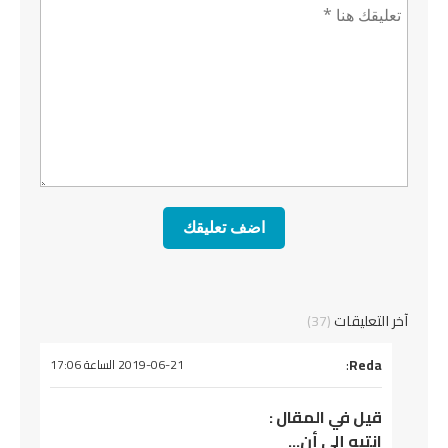
تعليق *
آخر التعليقات
(37)
يقول
Reda
:
2019-06-21 الساعة 17:06
قيل في المقال :
انتبه إلى أن…