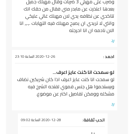
وضرب على مهبلي 3 ضربات وقال مهبلك جميل
بعدها اعتذرت عن مابدر مني فقال من حقك انك
تتاكدي عن نظافه يدي لان مهبلك غالي عليكي
وانتي لا تريدي ان يصبح مهبلك فيه التهابات .,.,, انا
الان نادمه ان انا احرجته
رد
يقول
احمد
:
2020-12-26 الساعة 23:10
لو سمحت انا كنت عايز اعرف…
لو سمحت انا كنت عايز اعرف اذا كان شريكين نضاف
وبيستحموا هل جنس فموي لفتحه الشرج فيه
مشكله وومكن تفاصيل اكتر عن موضوع.
رد
يقول
الحب ثقافة
:
2020-12-28 الساعة 09:02