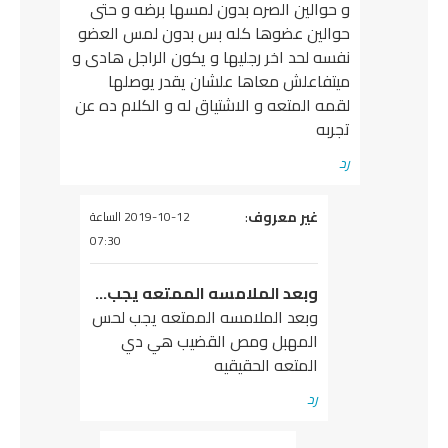
و حوالين الصره بدون لمسها برضه و حتى
حوالين عضوها كله بس بدون لمس العضو
نفسه لحد اخر رجليها و يكون الراجل هادى و
ميتفاعلش معاها علشان يقدر يوصلها
لقمه المتعه و الاشتياق له و الكلام ده عن
تجربه
رد
يقول
غير معروف
:
2019-10-12 الساعة
07:30
وبعد الملامسه الممتعه يجب…
وبعد الملامسه الممتعه يجب لحس
المهبل ومص القضيب هي دي
المتعه الحقيقيه
رد