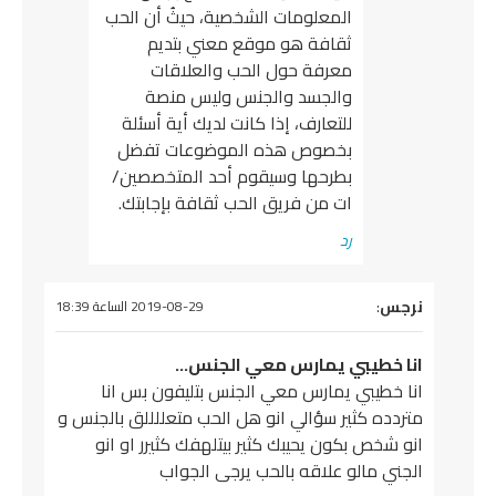
المعلومات الشخصية، حيثُ أن الحب
ثقافة هو موقع معني بتديم
معرفة حول الحب والعلاقات
والجسد والجنس وليس منصة
للتعارف، إذا كانت لديك أية أسئلة
بخصوص هذه الموضوعات تفضل
بطرحها وسيقوم أحد المتخصصين/
ات من فريق الحب ثقافة بإجابتك.
رد
يقول
نرجس
:
2019-08-29 الساعة 18:39
انا خطيبي يمارس معي الجنس…
انا خطيبي يمارس معي الجنس بتليفون بس انا
متردده كثير سؤالي انو هل الحب متعللللق بالجنس و
انو شخص بكون يحيبك كثير بيتلهفك كثيرر او انو
الجني مالو علاقه بالحب يرجى الجواب