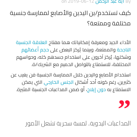
By
آية عبد الرحمن
on
2019-06-12
كيف تستخدم/ين اليدين والأصابع لممارسة جنسية
مختلفة وممتعة؟
الأداء الجيد ومعرفة إمكانياتك هما مفتاح
العلاقة الجنسية
الناجحة
والممتعة، وبينما يُركز البعض على
حجم أعضائهم
وشكلها، يُركز آخرون على استخدام جسدهم كله، وحواسهم
المختلفة، للاستمتاع بالتواصل الحميم مع الشريك/ة.
استخدام الأصابع واليدين خلال الممارسة الجنسية فن يغيب عن
كثيرين، رغم كونه أحد أشكال
الجنس الخارجي
التي يمكن
الاستمتاع به
دون إيلاج
، أو ضمن المداعبات الجنسية المثيرة.
المداعبات اليدوية.. لمسة سحرية تشعل الأمور