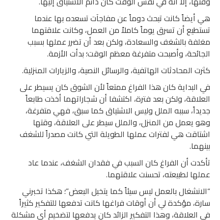
وقتها، إلا أنه في نفس الوقت كان دائم الاشتياق إليها.
هي أيضاً كانت تبحث دوماً عن مفاجآت تسعده بها عندما
تستطيع أن تسرق يوماً كاملاً من العمل، وكانت علاقتهما
مغلفة بالشغف والسعادة، ولكن بعد أن تضرر عملها بسبب
الجائحة، وأصبحت متفرغة معظم الوقت؛ بدأت الأزمة.
كثرت المحادثات الهاتفية، والرسائل النصية، والزيارات المنزلية.
في البداية كان هذا الفراغ ممتعاً لأن الشوق كان يسيطر على
العلاقة، ولكن بعد فترة، اكتشفا أن شجاراتهما أخذت طابعاً
جديداً، سببه الملل وليس الاشتياق كما سبق، فهي متفرغة،
وهو يعمل من المنزل، والملل سيطر على العلاقة، وقتها
اشتاقت هي لفترات عملها الطويلة التي كانت مصدراً للشغف
بينهما.
تأكدت أن الفراغ كان السبب في فقدان الشغف، عندما عاد
عملها لطبيعته، تحسنت علاقتهما.
“الانشغال بالعمل ليس سيئاً كما يتخيل البعض”؛ هكذا تخبرني
سارة، مؤكدة لي أن أوقات فراغها كانت تدفعها للتفكير كثيراً
في العلاقة، وهذا التفكير الزائد كان يدفعها لتضخيم أي مشكلة