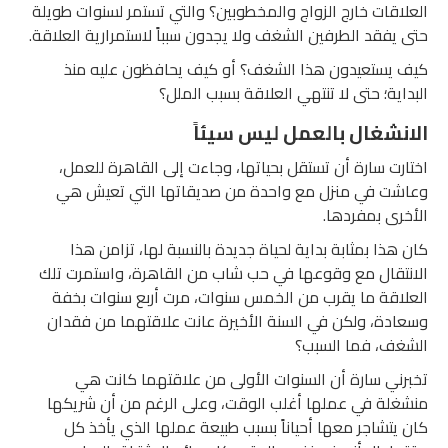
العلاقات خارج الزواج والمخطوبين؟ والتي تستمر لسنوات طويلة
حتى يفقد الطرفين الشغف ولا يجدون سبباً لاستمرارية العلاقة.
كيف يستعيدون هذا الشغف؟ أو كيف يحافظون عليه منذ
البداية؛ حتى لا تنتهي العلاقة بسبب الملل؟
الانشغال بالعمل ليس سيئاً
اختارت سارة أن تستقل بحياتها، وجاءت إلى القاهرة للعمل،
وعاشت في منزل مع واحدة من صديقاتها التي تعيش هي
الأخرى بمفردها.
كان هذا بمثابة بداية لحياة جديدة بالنسبة لها، تزامن هذا
الانتقال مع وقوعها في حب شاب من القاهرة، واستمرت تلك
العلاقة ما يقرب من الخمس سنوات، مرت أربع سنوات بخفة
وسعادة، ولكن في السنة الأخيرة عانت علاقتهما من فقدان
الشغف، فما السبب؟
تخبرني سارة أن السنوات الأولى من علاقتهما كانت هي
منشغلة في عملها أغلب الوقت، وعلى الرغم من أن شريكها
كان يتشاجر معها أحياناً بسبب طبيعة عملها الذي يأخذ كل