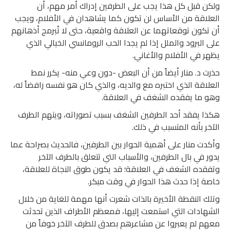
ولكن قبل كل هذا يجب على الطرفين إدراك أمر مهم، أن
العلاقة من الأساس لن تكون كما يشاهدان في الأفلام، ويجب
أن تكون توقعاتهما عن العلاقة واقعية، حتى لا تُبرمج أذهانهم
على البرود والملل إذا لم يجدا الحب الرومانسي الخيالي الذي
يظهر في الأفلام والأغاني.
حذرت د. منار أيضاً من أن البعض -دون وعي منه- يكرر نمط
العلاقة الذي اختبره مع والديه، والذي كان هو نفسه رافضاً له،
وهو ما يفقده الشغف في العلاقة.
هكذا يفقد أحد الطرفين الشغف بسبب تصوراته، ويتهم الطرف
الآخر بأنه المتسبب في ذلك.
وأكدت منار على أهمية الحوار بين الطرفين، فالحديث بصراحة عما
يدور في بال الطرفين، والأسباب التي تتعلق بالطرف الآخر
وتفقده الشغف في العلاقة؛ قد يكون طوق النجاة للعلاقة،
خاصة إذا حدث هذا الحوار في وقت مبكر.
وتلك النقطة الأخيرة بالذات شعرت أنها مهمة للغاية من خلال
الشهادات التي استمعت إليها، فمعظم الأطراف الذين تحدثت
معهم لم يعبروا عن مشاعرهم بصدق للطرف الآخر خوفاً من