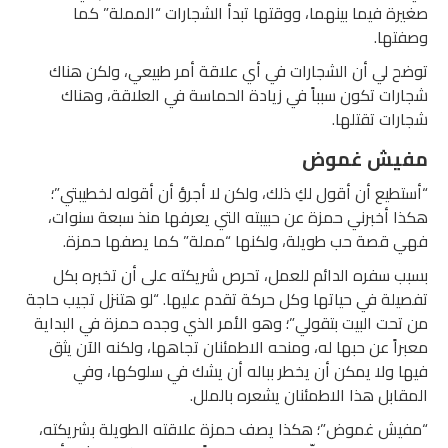
صغيرة فيما بينهما، ووقتها تبدأ الشجارات “المملة” كما
وصفتها.
توضح لي أن الشجارات في أي علاقة أمر طبيعي، ولكن هناك
شجارات تكون سبباً في زيادة الحماسة في العلاقة، وهناك
شجارات تقتلها.
مفيش غموض
“أستطيع أن أقول لكِ ذلك، ولكن لا أجرؤ أن أقوله لخطيبتي”؛
هكذا أخبرني حمزة عن حبيبته التي يعرفها منذ سبعة سنوات،
فهي قصة حب طويلة، ولكنها “مملة” كما يصفها حمزة.
بسبب سفره الدائم للعمل، تحرص شريكته على أن تخبره بكل
تفصيلة في حياتها وكل حركة تقدم عليها. “لو هتنزل تجيب حاجة
من تحت البيت بتقولي”؛ وهو الأمر الذي وجده حمزة في البداية
معبراً عن حبها له، ومنحه الاطمئنان تجاهها، ولكنه الآن يثق
فيها ولا يمكن أن يخطر بباله أن يشك في سلوكها، وفي
المقابل هذا الاطمئنان يشعره بالملل.
“مفيش غموض”؛ هكذا يصف حمزة علاقته الطويلة بشريكته،