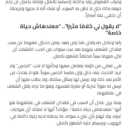
وغياب الغموض ولّد بداخله إحساساً بالملل، ولكنه يخشى أن يخبر
حبيبته بذلك حتى لا تظن به السوء، أو تشك أنه لا يحبها وتريدها
أن تخفي عنه أسراراً.
“لا يقول لي كلامًا مثيرًا”.. “معندهاش حياة
خاصة”
رانيا وعادل صديقاي منذ زمن بعيد، ومن حديثي معهما عن سبب
فقدان الشغف بينهما بعد ست سنوات من الحب، اكتشفت أن
لكل منهما سبباً مختلفاً للشعور بالملل.
هي تعاني من كونه يتعامل معها وكأنها لا تحب “الجنس” ولا
تريد الحديث عنه، حتى وإن مارسا الجنس سوياً. هو لا يتحدث عن
الأمر بعد ذلك ولا يرسل لها رسائل ساخنة، ولا يطلب منها أن
ترسل له صوراً عارية أو مثيرة لنفسها، وهو ما تراه يقتل الشغف
في علاقتهما.
بينما يرى عادل أن السبب في فقدان الشغف في علاقتهما هو
أنها “معندهاش حياة خاصة”، مؤكداً أنها لا تمتلك أي هوايات
غيره، ولا تهتم بأي شيء سواه، ما يجعله لديه رغبة دائمة في
الهروب، ويسيطر عليه الشعور بالملل.