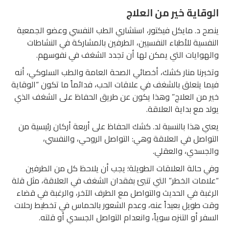
الوقاية خير من العلاج
ينصح د. مايكل فيكتور، استشاري الطب النفسي وعضو الجمعية
النفسية للأطباء النفسيين، الطرفين بالمشاركة في النشاطات
والهوايات التي يمكن لها أن تجدد الشغف في نفوسهم.
وتخبرنا منار كشك، أخصائي الصحة العامة والطب السلوكي، أنه
فيما يتعلق بالشغف في علاقات الحب، فدائماً ما تكون “الوقاية
خير من العلاج” وهذا يكون عن طريق الحفاظ على الشغف الذي
يولد مع بداية العلاقة.
يعني هذا بالنسبة لد. كشك الحفاظ على أربعة أركان رئيسية من
التواصل في العلاقة وهي: التواصل الروحي، والنفسي،
والجسدي، والعقلي.
وفي حالة العلاقات الطويلة؛ يجب أن يلاحظ كل من الطرفين
“علامات الخطر” التي تنبئ بفقدان الشغف في العلاقة، مثل قلة
الرغبة في الحديث والتواصل مع الطرف الآخر، والرغبة في قضاء
وقت طويل بعيداً عنه، وعدم الشعور بالحماس في تخطيط رحلات
السفر أو التنزه سوياً، وانعدام التواصل الجسدي أو قلته.