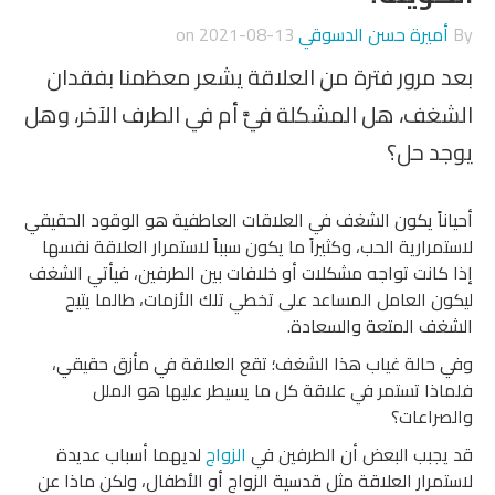
By
أميرة حسن الدسوقي
on
2021-08-13
بعد مرور فترة من العلاقة يشعر معظمنا بفقدان
الشغف، هل المشكلة فيَّ أم في الطرف الآخر، وهل
يوجد حل؟
أحياناً يكون الشغف في العلاقات العاطفية هو الوقود الحقيقي
لاستمرارية الحب، وكثيراً ما يكون سبباً لاستمرار العلاقة نفسها
إذا كانت تواجه مشكلات أو خلافات بين الطرفين، فيأتي الشغف
ليكون العامل المساعد على تخطي تلك الأزمات، طالما يتيح
الشغف المتعة والسعادة.
وفي حالة غياب هذا الشغف؛ تقع العلاقة في مأزق حقيقي،
فلماذا تستمر في علاقة كل ما يسيطر عليها هو الملل
والصراعات؟
قد يجبب البعض أن الطرفين في
الزواج
لديهما أسباب عديدة
لاستمرار العلاقة مثل قدسية الزواج أو الأطفال، ولكن ماذا عن