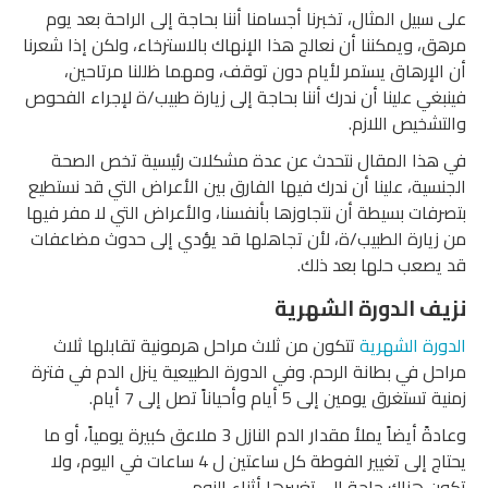
على سبيل المثال، تخبرنا أجسامنا أننا بحاجة إلى الراحة بعد يوم
مرهق، ويمكننا أن نعالج هذا الإنهاك بالاسترخاء، ولكن إذا شعرنا
أن الإرهاق يستمر لأيام دون توقف، ومهما ظللنا مرتاحين،
فينبغي علينا أن ندرك أننا بحاجة إلى زيارة طبيب/ة لإجراء الفحوص
والتشخيص اللازم.
في هذا المقال نتحدث عن عدة مشكلات رئيسية تخص الصحة
الجنسية، علينا أن ندرك فيها الفارق بين الأعراض التي قد نستطيع
بتصرفات بسيطة أن نتجاوزها بأنفسنا، والأعراض التي لا مفر فيها
من زيارة الطبيب/ة، لأن تجاهلها قد يؤدي إلى حدوث مضاعفات
قد يصعب حلها بعد ذلك.
نزيف الدورة الشهرية
الدورة الشهرية
تتكون من ثلاث مراحل هرمونية تقابلها ثلاث
مراحل في بطانة الرحم. وفي الدورة الطبيعية ينزل الدم في فترة
زمنية تستغرق يومين إلى 5 أيام وأحياناً تصل إلى 7 أيام.
وعادةً أيضاً يملأ مقدار الدم النازل 3 ملاعق كبيرة يومياً، أو ما
يحتاج إلى تغيير الفوطة كل ساعتين ل 4 ساعات في اليوم، ولا
تكون هناك حاجة إلى تغييرها أثناء النوم.