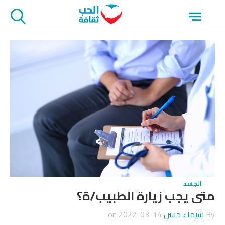
جاوز
Open
لاعلان
menu
الجسد
متى يجب زيارة الطبيب/ة؟
By
شيماء حسن
on
2022-03-14