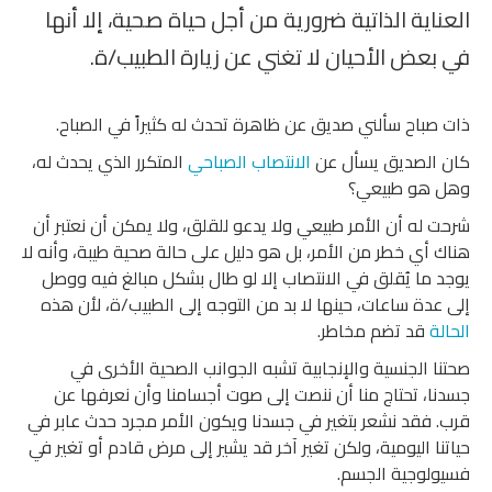
العناية الذاتية ضرورية من أجل حياة صحية، إلا أنها
في بعض الأحيان لا تغني عن زيارة الطبيب/ة.
ذات صباح سألني صديق عن ظاهرة تحدث له كثيراً في الصباح.
كان الصديق يسأل عن
الانتصاب الصباحي
المتكرر الذي يحدث له،
وهل هو طبيعي؟
شرحت له أن الأمر طبيعي ولا يدعو للقلق، ولا يمكن أن نعتبر أن
هناك أي خطر من الأمر، بل هو دليل على حالة صحية طيبة، وأنه لا
يوجد ما يُقلق في الانتصاب إلا لو طال بشكل مبالغ فيه ووصل
إلى عدة ساعات، حينها لا بد من التوجه إلى الطبيب/ة، لأن هذه
الحالة
قد تضم مخاطر.
صحتنا الجنسية والإنجابية تشبه الجوانب الصحية الأخرى في
جسدنا، تحتاج منا أن ننصت إلى صوت أجسامنا وأن نعرفها عن
قرب. فقد نشعر بتغير في جسدنا ويكون الأمر مجرد حدث عابر في
حياتنا اليومية، ولكن تغير آخر قد يشير إلى مرض قادم أو تغير في
فسيولوجية الجسم.