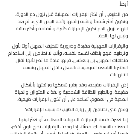
أيضاً.
من الطبيعي أن تكثر الإفرازات المهبلية قبل نزول دم الدورة،
وتكون أكثر سُمكاً وتشبه رائحتها رائحة البيض النيء. ثم بعد
انتهاء نزول الدم تكون الإفرازات كثيرة وشفافة وأكثر مائية
وليس لها رائحة.
والإفرازات المهبلية مفيدة وضرورية لتنظيف المهبل أولاً بأول
وترطيبه. فهو ينظف نفسه بنفسه، وأنتِ لا تحتاجين إلى استخدام
منظفات المهبل، بل بالعكس، فإنها عادةً ما تضر لأنها تقتل
البكتيريا النافعة الموجودة بالفعل داخل المهبل وتسبب
الالتهابات.
إذن الإفرازات مفيدة، وقد يتغير سُمكها ورائحتها بأشكال
طفيفة، وبالطبع النظافة الشخصية والغذاء المتوازن والحياة
الصحية في العموم، تساعد على أن تكون الإفرازات طبيعية.
ولكن متى تحتاجين إلى زيارة الطبيب/ة بسبب الإفرازات؟
إذا تغيرت كمية الإفرازات المهبلية المعتادة، أو تغيّر لونها
المعتاد بالنسبة لكِ. فمثلاً، إذا وجدت الإفرازات تخرج بلون أخضر،
فهذا أمر غير طبيعي بالمرة. كذلك إذا شعرت أن رائحة الإفرازات