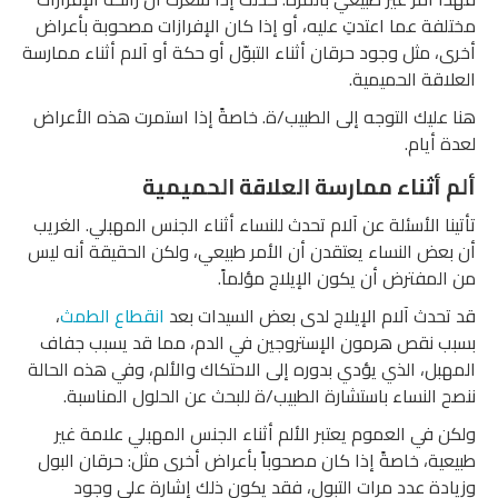
مختلفة عما اعتدتِ عليه، أو إذا كان الإفرازات مصحوبة بأعراض
أخرى، مثل وجود حرقان أثناء التبوّل أو حكة أو آلام أثناء ممارسة
العلاقة الحميمية.
هنا عليك التوجه إلى الطبيب/ة. خاصةً إذا استمرت هذه الأعراض
لعدة أيام.
ألم أثناء ممارسة العلاقة الحميمية
تأتينا الأسئلة عن آلام تحدث للنساء أثناء الجنس المهبلي. الغريب
أن بعض النساء يعتقدن أن الأمر طبيعي، ولكن الحقيقة أنه ليس
من المفترض أن يكون الإيلاج مؤلماً.
قد تحدث آلام الإيلاج لدى بعض السيدات بعد
انقطاع الطمث
،
بسبب نقص هرمون الإستروجين في الدم، مما قد يسبب جفاف
المهبل، الذي يؤدي بدوره إلى الاحتكاك والألم، وفي هذه الحالة
ننصح النساء باستشارة الطبيب/ة للبحث عن الحلول المناسبة.
ولكن في العموم يعتبر الألم أثناء الجنس المهبلي علامة غير
طبيعية، خاصةً إذا كان مصحوباً بأعراض أخرى مثل: حرقان البول
وزيادة عدد مرات التبول، فقد يكون ذلك إشارة على وجود