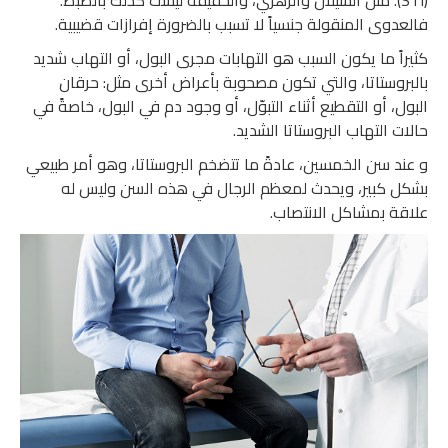
(STI). مثل السيلان والزهري، والحقيقة ليست كذلك بالضبط.
فالعدوى المنقولة جنسياً لا تسبب بالضرورة إفرازات قضيبية.
كثيراً ما يكون السبب هو التهابات مجرى البول، أو التهاب شديد
بالبروستاتا، والتي تكون مصحوبة بأعراض أخرى مثل: حرقان
البول، أو التقطيع أثناء التبوّل، أو وجود دم في البول، خاصةً في
حالات التهاب البروستاتا الشديد.
و عند سن الخمسين، عادةً ما تتضخم البروستاتا، وهو أمر طبيعي
بشكل كبير، ويحدث لمعظم الرجال في هذه السن وليس له
علاقة بمشاكل الانتصاب.