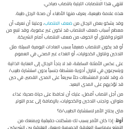
تنتهي هذا الانتصابات الليلية بانتصاب صباحي.
هذه علامة طبيعية، يعرف منها الأطباء أن صحة الرجل طيبة.
وقد يشكو بعض الرجال من
ضعف الانتصاب
، وعلينا أن نعرف أن
معظم أسباب ضعف الانتصاب قد تكون غير عضوية، وقد تنبع من
التوتر والقلق أو الخوف من ضعف الانتصاب أمام الشريكة.
أو قد يكون الانتصاب ضعيفاً بسبب العادات اليومية السيئة: مثل
التدخين وتناول الكحوليات، أو الغذاء غير الصحي في العموم.
على عكس الأمثلة السابقة، قد لا يلجأ الرجال إلى العناية الذاتية
ويتسرعون في تناول أدوية منشطة جنسياً بدون استشارة طبيب/
ة، وقد تقدم المنشطات حلاً سريعاً على المدى القصير، في حين
قد تؤذيهم على المدى البعيد.
من أجل انتصاب أفضل، عليك أن تحافظ على حياة صحية: غذاء
متوازن، وتجنب التدخين والكحوليات، بالإضافة إلى عدم التوتر.
متى يحتاج الأمر لاستشارة الطبيب/ة؟
أولاً
: إذا كان الأمر يسبب لك مشكلات حقيقية ويمنعك من
التمتع بممارسة العلاقة الحميمية ويعيق العلاقة بين الشريكين.