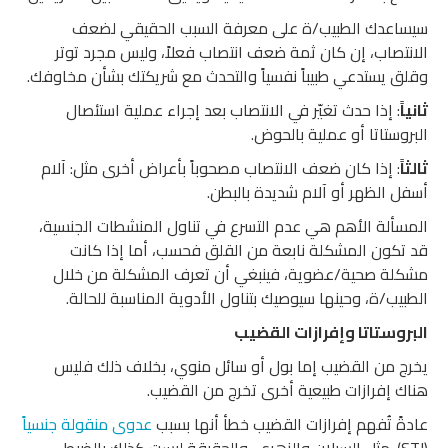
سيساعدك الطبيب/ة على معرفة السبب الحقيقي لضعف
الانتصاب، إن كان ثمة ضعف انتصاب فعلاً، وليس مجرد توتر
وقلق يستدعي طبيباً نفسياً والتحدث مع شريكتك بشأن مخاوفك.
ثانياً
: إذا حدث تغيّر في الانتصاب بعد إجراء عملية استئصال
البروستاتا أو عملية بالحوض.
ثالثاً
: إذا كان ضعف الانتصاب مصحوباً بأعراض أخرى مثل: آلام
أسفل الظهر أو آلام شديدة بالبطن.
المسألة الأهم هي عدم التسرع في تناول المنشطات الجنسية،
قد تكون المشكلة نابعة من القلق فحسب، أما إذا كانت
مشكلة صحية/عضوية، فينبغي أن تعرف المشكلة من خلال
الطبيب/ة، وحينها سيوصيك بتناول الأدوية المناسبة للحالة.
البروستاتا وإفرازات القضيب
يخرج من القضيب إما بول أو سائل منوي، بخلاف ذلك فليس
هناك إفرازات طبيعية أخرى تخرج من القضيب.
عادةً تُفهم إفرازات القضيب خطأ أنها بسبب
عدوى منقولة جنسياً