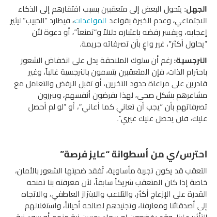
الجهل:
يتحول البعض إلى متعقبين بسبب افتقارهم إلى الذكاء
الاجتماعي، وعدم الخبرة بقواعد
المواعدات
، فيطارد “الحبيب” ليثير
إعجابه، ويفسر رفضه باعتباره دلالاً و”تمنعاً”، أو دعوة لأن
“يحاول أكثر”، غير واعٍ بأن تصرفاته جريمة.
النرجسية:
رغم أن سلوك الملاحقة يدل على انخفاض الشعور
باحترام الذات، فإن المتعقبين يتسمون بالنرجسية غالباً، وغير
قادرين على مراعاة حدود الآخرين، أو تقبل الرفض والتعامل مع
مشاعرهم بشكل صحي، لهذا يفرضون أنفسهم، ويبررون
تصرفاتهم بأن “يجب أن تعاني كما أعاني”، أو “لو لم أحصل
عليك، فلن يحصل عليك غيري”.
احترس/ي من أسطوانة “عايز فرصة”
التعقب قد يكون تجربة مأساوية، تُفقد ضحيتها الشعور بالأمان،
خاصة إذا كان المتعقب شريكاً سابقاً، لأن معرفته بنا تمنحه
القدرة على الإزعاج أكثر، والتلاعب والابتزاز العاطفي، والاتجاه
إلى أصدقائنا ومعارفنا، وتجنيدهم لصالحه أحياناً، واستغلالهم
للتأثير علينا، وقد يخضعون له سواء بحسن نية منهم أو سوء نية.