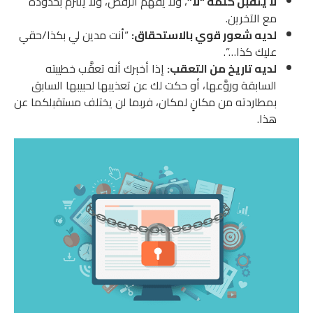
لا يتقبل كلمة “لا”
، ولا يفهم الرفض، ولا يلتزم بحدوده
مع الآخرين.
لديه شعور قوي بالاستحقاق:
“أنت مدين لي بكذا/حقي
عليك كذا…”.
لديه تاريخ من التعقب:
إذا أخبرك أنه تعقَّب خطيبته
السابقة وروَّعها، أو حكت لك عن تعذيبها لحبيبها السابق
بمطاردته من مكانٍ لمكان، فربما لن يختلف مستقبلكما عن
هذا.