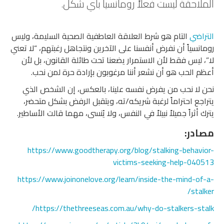
الملاحقة ليست فعلاً رومانسياً بأي شكل.
التراضي
التام هو شرط العلاقة العاطفية الصحية السليمة، وليس
رومانسياً أن نفرض أنفسنا على الآخرين ونتجاهل رغبتهم، “لا تعني
لا”، ليس فقط لأن الاستمرار يضعنا تحت طائلة القانون، بل لأن
أعظم الحب هو أن نشعر أننا مرغوبون بإرادة حرة لمن نحب.
نحن لا نحب من يفرض نفسه علينا، بالعكس، إن الشخص الذي
يتراجع احتراماً لرغبة شريكه/ته، ويتقبل الرفض بشكل متحضر،
يترك أثراً جميلاً نبيلاً في النفس، ولا يُنسى، مهما قالت الأساطير.
مصادر:
https://www.goodtherapy.org/blog/stalking-behavior-
victims-seeking-help-040513
https://www.joinonelove.org/learn/inside-the-mind-of-a-
stalker/
https://thethreeseas.com.au/why-do-stalkers-stalk/