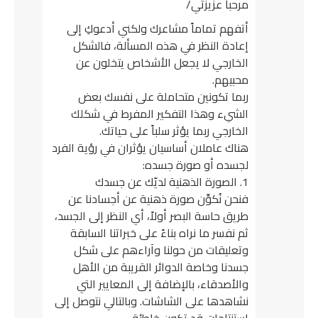
مرحباً عزيزتي/
أتفهم تماماً مشاعرك ولكني أدعوكِ إلى
إعادة النظر في هذه المسألة، فالشكل
الخارجي لا يجعل الأشخاص يتخلون عن
محبيهم.
ربما تكونين متحاملة على نفسك بعض
الشيء وهذا التفكير المفرط في شكلك
الخارجي ربما يؤثر سلباً على حياتك.
هناك عاملان أساسيان يؤثران في رؤية الفرد
لجسده أو صورة جسده:
1. الصورة الذهنية لديّك عن جسدك
فنحن نُكوِّن صورة ذهنية عن أجسادنا عن
طريق حاسة البصر أولاً، أي النظر إلى الجسد،
ثم نفسر ما نراه بناءً على خبراتنا السابقة
وتعليقات من حولنا وآراءهم على شكل
جسدنا وخاصة الدوائر القريبة من الأهل
والأصدقاء،
بالإضافة إلى المعايير التي
نشاهدها على الشاشات. وبالتالي نتوصل إلى
استنتاجات قد تكون خاطئة.