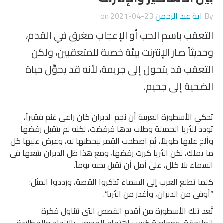
By
آية عبد الرحمن
on
2021-04-23
التعقب باسم الحب أو الإعجاب مغرق في القدم،
وحديثاً صار الإنترنت بيئة خصبة للمتعقبين، ولكن
التعقب قد يتحول إلى جريمة، لأنه قد يحوِّل حياة
الضحية إلى جحيم.
تحكي الأسطورة العربية أن نجم الدبران كان راعي غنم فقيراً،
تودد للثريا الجميلة وطلب يدها فرفضت، لكنه لم يتقبل رفضها
وألح عليها طويلاً، ثم اصطحب القمر ليخطبها له، وعرض عليها كل
ما يملك، لكن الثريا كررت رفضها، ومع هذا ظل الدبران يتبعها في
السماء بلا كلل، على أمل أن تقبل بحبه يوماً.
كلما تطلع العرب إلى السماء تذكروا القصة، ورددوا المثل:
“أوفى من الدبران، وأغدر من الثريا”.
تُعد تلك الأسطورة من أقدم القصص التي تتناول فكرة
الملاحقة، ومحاولة كسب اهتمام المحبوب بالإلحاح والمطاردة،