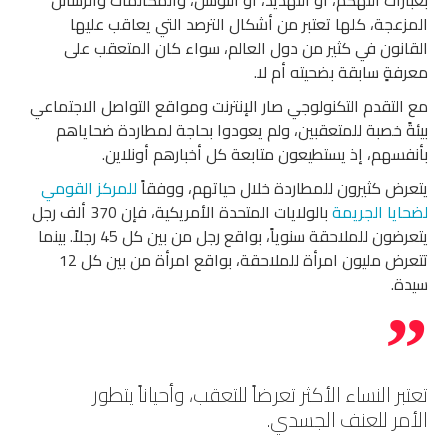
بعبارات التهكم، أو التهديد، أو التوسل، والمكالمات والرسائل
المزعجة، كلها تعتبر من أشكال الترصد التي يعاقب عليها
القانون في كثير من دول العالم، سواء كان المتعقب على
معرفةٍ سابقة بضحيته أم لا.
مع التقدم التكنولوجي صار الإنترنت ومواقع التواصل الاجتماعي
بيئةً خصبة للمتعقبين، ولم يعودوا بحاجة لمطاردة ضحاياهم
بأنفسهم، إذ يستطيعون متابعة كل أخبارهم أونلاين.
يتعرض كثيرون للمطاردة خلال حياتهم، ووفقاً
ل
لمركز
القومي
لضحايا
الجريمة
بالولايات المتحدة الأمريكية، فإن 370 ألف رجل
يتعرضون للملاحقة سنوياً، بواقع رجل من بين كل 45 رجلاً. بينما
تتعرض مليون امرأة للملاحقة، بواقع امرأة من بين كل 12
سيدة.
تعتبر النساء الأكثر تعرضاً للتعقب، وأحياناً يتطور
الأمر للعنف الجسدي.