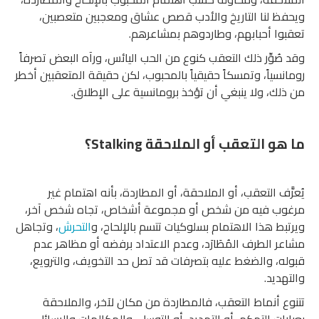
ويحفظ لنا التاريخ والأدب قصص عشاق ومعجبين متعصبين،
تعقبوا أحبابهم، وطاردوهم بمشاعرهم.
وقد صُوِّر ذلك التعقب كنوع من الحب اليائس، ورآه البعض تصرفاً
رومانسياً، وتمسكاً حقيقياً بالمحبوب، لكن حقيقة المتعقبين أخطر
من ذلك، ولا ينبغي أن تؤخذ برومانسية على الإطلاق.
ما هو التعقب أو الملاحقة
Stalking
؟
يُعرَّف التعقب، أو الملاحقة، أو المطاردة، بأنه اهتمام غير
مرغوب فيه من شخص أو مجموعة أشخاص، تجاه شخص آخر،
ويرتبط هذا الاهتمام بسلوكيات تتسم بالإلحاح، و
التحرش
، وتجاهل
مشاعر الطرف المُطَارَد، وعدم الاعتداد برفضه أو مظاهر عدم
قبوله، والضغط عليه بتصرفات قد تصل حد التخويف، والترويع،
والتهديد.
تتنوع أنماط التعقب، فالمطاردة من مكان لآخر، والملاحقة