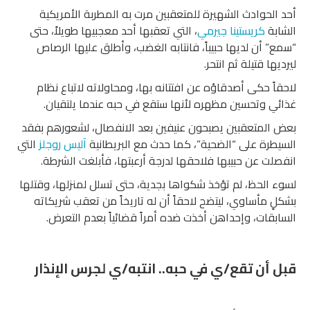
أحد الحوادث الشهيرة للمتعقبين مرت به المطربة الأمريكية
الشابة
كريستينا
جيرمي
، التي تعقبها أحد معجبيها طويلاً، حتى
“سمع” أن لديها حبيباً، فانتابه الغضب، وأطلق عليها الرصاص
ليرديها قتيلة ثم انتحر.
لاحقاً حكى أصدقاؤه عن افتتانه بها، ومحاولاته لاتباع نظام
غذائي وتحسين مظهره لأنها ستقع في حبه عندما يلتقيان.
بعض المتعقبين يصبحون عنيفين بعد الانفصال، لشعورهم بفقد
السيطرة على “الضحية”، كما حدث مع البريطانية
آليس
روجلز
التي
انفصلت عن حبيبها فلاحقها لدرجة أرعبتها، فأبلغت الشرطة.
لسوء الحظ، لم تؤخذ شكواها بجدية، حتى تسلل لمنزلها، وقتلها
بشكلٍ مأساوي، ليتضح لاحقاً أن له تاريخاً من تعقب شريكاته
السابقات، وإحداهن أخذت ضده أمراً قضائياً بعدم التعرض.
قبل أن تقع/ي في حبه.. انتبه/ي لجرس الإنذار