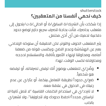
shutterstock
كيف نحمي أنفسنا من المتعقبين؟
إذا شككت بأن الشريك/ة السابق/ة أو الحالي/ة ت/يتحول إلى
متعقب يحاصرك، فأنت بحاجة لتصرف سريع حازم لوضع حدود
دفاعية تحميك من أي أذى محتمل.
يثير المتعقب الخوف والتوتر، لكن الحقيقة أن سلوكه الإلحاحي
يعبر عن الهشاشة وعدم النضج، ويكتسب قوته من ضعفنا
أمامه، ومحاولتنا لإنهاء الأمور بأناقة، والاستسلام لحججه
ومحاولاته لكسب الوقت، لهذا:
وضّح/ي للمتعقب بوضوح أنك ترفض تصرفاته، أو ترفضه
هو شخصياً.
ضع/ي حدوداً لطريقة التعامل بينكما، أو عبّر/ي عن عدم
رغبتك في الدخول في علاقة معه.
لا تتردد/ي في استخدام الكلمات القاسية “لا تتصل ثانية/لا
تراسلني مجدداً/احفظ حدودك ولا تتجاوزها”، ولا تشعر/ي
بالذنب.