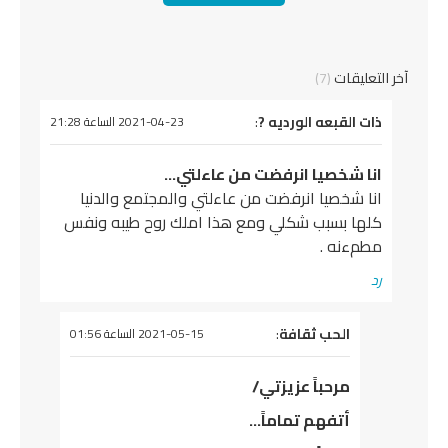
آخر التعليقات
(7)
يقول
ذات القبعه الورديه ?
:
2021-04-23 الساعة 21:28
انا شخصيا انرفضت من عاءلتي…
انا شخصيا انرفضت من عاءلتي والمجتمع والدنيا
كلها بسبب شكلي ومع هذا املك روح طيبه ونفس
مطمءنه .
رد
يقول
الحب ثقافة
:
2021-05-15 الساعة 01:56
مرحباً عزيزتي/
أتفهم تماماً…