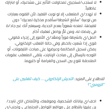
لا تستجب/تستجيبي لمحاولات التأثير على مشاعرك، أو ابتزازك
عاطفياً.
لا تهدد/ي المتعقب إلا لو نويت التنفيذ، لأن التفوه بعبارات
من نوعية “سأبلغ الشرطة/سأقدم مذكرة لمديرك” دون
تنفيذها، تمنحه شعوراً بعدم الجدية، وسيعتبر أنك غير جاد/ة
في رفضك له، ومن ثمَّ يواصل تعقبك أكثر.
اتصل/ي بالشرطة فوراً وصعّد/ي الأمور إلى إجراء قانوني
قوي إذا شعرت بالخطر. وفي حالة التعقب الإلكتروني،
يمكن تسجيل المكالمة وعرضها على مباحث التليفونات، أو
التوجه بالرسائل إلى مباحث الإنترنت، يتلقى المتعقب عقوبات
الملاحقة تتنوع بين السجن والغرامة أو كليهما.
للاطلاع على المزيد:
التحرش
الإلكتروني
…
كيف
تتغلبين
على
“
الزومبي
“؟
اخف/ي بياناتك الشخصية، وموقعك، والأماكن التي تتردد/
ين عليها بانتظام على مواقع التواصل الاجتماعي، وتجنب/ي