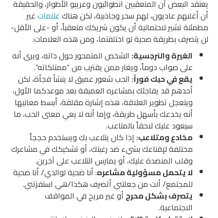
يعتقد البعض أن المتعقبين انطوائيون وغريبو الأطوار، والحقيقة
أن أغلبهم عاديون، لهم سحر وجاذبية، لكن هناك
علامات
غير
مطمئنة تشير لاحتمالية أن يكون شريكك متعقباً، أو -على الأقل-
لن يتصرف بطريقة صحية لو اختلفتما، ومن هذه العلامات:
الغيرة والنرجسية:
الشخص المتمحور حول ذاته، ويرى أنه
على صواب دوماً، ويغار ممن يقترب من “ممتلكاته”.
يقع في حبك فوراً:
الحب شعور عميق لا ينشأ فجأة، لكن
أحدهم قد يفاجئك بمشاعره العميقة بعد موعدكما الأول،
ويتعجل تطوير العلاقة، هذه إشارة مقلقة، أبسط معانيها
أنه يخدعك بأسهل طريقة، وإما أنه لا يعي معنى الحب، ما
سيعود عليك لاحقاً بالمتاعب.
مخادع ومتلاعب:
إذا كان يتلاعب بك ويستخدم حججاً
مختلفة لإقناعك بشيء ضد رغبتك، أو تشكيكك في مشاعرك
وقلب المنضدة عليك، أو يمارس التلاعب على آخرين.
لا يتحمل مسؤولية مشاعره
: أنا ضحية لوالدي/ أنا ضحية
للمجتمع/ أنت من جعلتني أتصرف هكذا/هي استفزتني.
يتصرف بشكل محرج
أو غير مريح في المواقف
الاجتماعية.