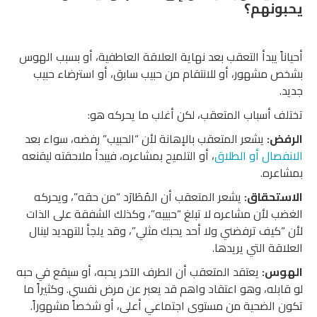
يحبونهم؟
أحياناً يبدأ التعقب بعد نهاية العلاقة العاطفية، أو بسبب الهوس
بشخص مشهور، أو للانتقام من حبيب سابق، أو استرضاء حبيب
جديد.
تختلف أسباب المتعقب، لكن أغلب ما يحركه هو:
الرفض:
يشعر المتعقب بالإهانة لأن “الحبيب” رفضه، سواء بعد
الانفصال أو الطلاق
، أو التلميح بمشاعره، فيبدأ ملاحقته ليقنعه
بمشاعره.
الاستحقاق:
يشعر المتعقب أن المُطَارَد “من حقه”، ويحركه
الغضب لأن مشاعره لا تبلغ “حبيبه”، وكذلك الشفقة على الذات
لأن “كيف ترفضني ولا أحد يحبك مثلي”، وقد يلجأ للتهديد لينال
العلاقة التي يريدها.
الهوس:
يعتقد المتعقب أن الطرف الآخر يحبه، أو سيقع في حبه
لو قابله، وهو اعتقاد واهم قد يعبر عن مرض نفسي. وكثيراً ما
تكون الضحية من مستوى اجتماعي أعلى، أو شخصاً مشهوراً.