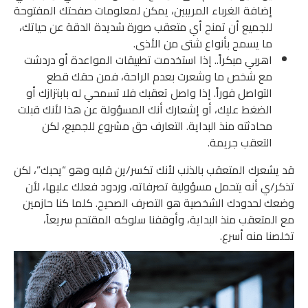
إضافة الغرباء المريبين، يمكن لمعلومات صفحتك المفتوحة
للجميع أن تمنح أي متعقب صورة شديدة الدقة عن حياتك،
ما يسمح بأنواع شتى من الأذى.
اهربي مبكراً.. إذا استخدمت تطبيقات المواعدة أو دردشت
مع شخص ما وشعرت بعدم الراحة، فمن حقك قطع
التواصل فوراً. إذا واصل تعقبك فلا تسمحي له بابتزازك أو
الضغط عليك، أو إشعارك أنك المسؤولة عن هذا لأنك قبلت
محادثته منذ البداية. التعارف حق مشروع للجميع، لكن
التعقب جريمة.
قد يشعرك المتعقب بالذنب لأنك تكسر/ين قلبه وهو “يحبك”، لكن
تذكر/ي أنه يتحمل مسؤولية تصرفاته، وردود فعلك عليها، لأن
وضعك لحدودك الشخصية هو التصرف الصحيح. كلما كنا حازمين
مع المتعقب منذ البداية، وأوقفنا سلوكه المقتحم سريعاً،
تخلصنا منه أسرع.