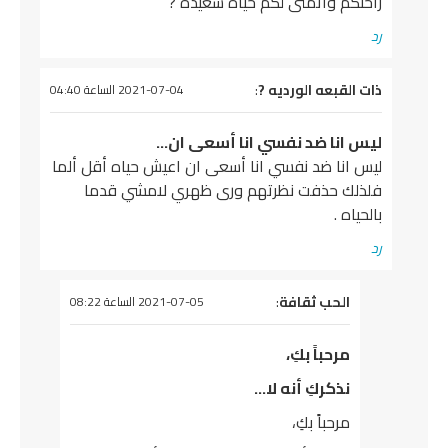
راحتكم واتمنى لكم حياه سعيده ?
رد
يقول
ذات القبعه الورديه ?
:
2021-07-04 الساعة 04:40
ليس انا ضد نفسي انا أسعى ان…
ليس انا ضد نفسي انا أسعى ان اعيش حياه أقل ألما
فلذلك حذفت نظرتهم ورى ظهري لامشي قدما
بالحياه .
رد
يقول
الحب ثقافة
:
2021-07-05 الساعة 08:22
مرحباً بكِ،
نذكركِ أنه لا…
مرحباً بكِ،