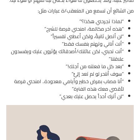
من الشائع أن تسمع من المتعقب/ة عبارات مثل:
“لماذا تجرحني هكذا؟”
“هذه آخر مكالمة، امنحني فرصة للشرح”
“لن أتصل ثانيةً، ولكن أعطني تفسيراً”
“أنت أناني وتهتم بنفسك فقط”
“أنت تحبني، لكن عائلتك/أصدقائك يؤثرون عليك ويفسدون
علاقتنا”
“بعد كل ما فعلته من أجلك!”
“سوف أنتحر لو لم تعد إليَّ”
“أنا مصاب بمرض خطير وأيامي معدودة.. امنحني فرصة
لأقضي معك هذه الفترة”
“لن أترك أحداً يحصل عليك بعدي”