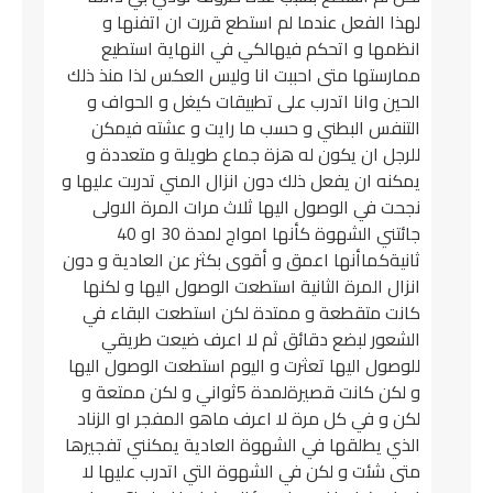
لهذا الفعل عندما لم استطع قررت ان اتفنها و
انظمها و اتحكم فيهالكي في النهاية استطيع
ممارستها متى احببت انا وليس العكس لذا منذ ذلك
الحين وانا اتدرب على تطبيقات كيغل و الحواف و
التنفس البطني و حسب ما رايت و عشته فيمكن
للرجل ان يكون له هزة جماع طويلة و متعددة و
يمكنه ان يفعل ذلك دون انزال المني تدربت عليها و
نجحت في الوصول اليها ثلاث مرات المرة الاولى
جائتني الشهوة كأنها امواج لمدة 30 او 40
ثانيةكماأنها اعمق و أقوى بكثر عن العادية و دون
انزال المرة الثانية استطعت الوصول اليها و لكنها
كانت متقطعة و ممتدة لكن استطعت البقاء في
الشعور لبضع دقائق ثم لا اعرف ضيعت طريقي
للوصول اليها تعثرت و اليوم استطعت الوصول اليها
و لكن كانت قصيرةلمدة 5ثواني و لكن ممتعة و
لكن و في كل مرة لا اعرف ماهو المفجر او الزناد
الذي يطلقها في الشهوة العادية يمكنني تفجيرها
متى شئت و لكن في الشهوة التي اتدرب عليها لا