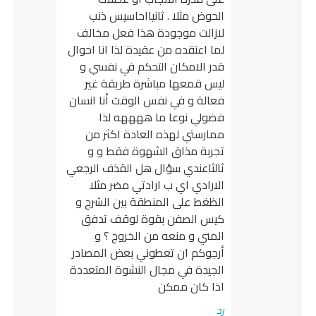
الحوض مثلا . ثانيااحاسيس ذنب
لازالت موجودة هذا فعل مخالف
لما اعتقده من عقيدة لذا انا احوال
قدر الامكان التحكم في نفسي و
ليس قمعها مباشرة طريقة غير
فعالة و في نفس الوقت أنا انسان
فضولي نوعا ما ههههه لذا
ممارستي لهذه العادة اكثر من
تجربة مذاق الشهوة فقط و و
ثالثاعندي سؤال هل القذف الرجعي
الارادي اي ب ارادتي مضر مثلا
الظغط على المنطقة بين الشرج و
كيس الصفن بقوة لوقف تدفق
المني و منعه من الخروج ؟ و
أرجوكم ان تعطوني بعض المصادر
الجيدة في مجال النشوة المتعددة
اذا كان ممكن
رد