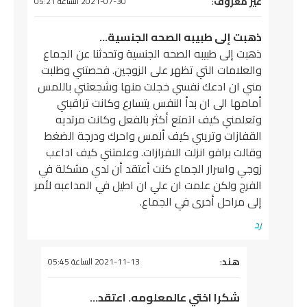
يقول
غير معروف
:
2021-07-30 الساعة 05:21
ذهبت إلى طبيبه الصحه الجنسية…
ذهبت إلى طبيبه الصحه الجنسية وتحدثنا عن الجماع
والعلامات التي تظهر على الزوجين. فحصتني وطلبت
مني ان ادعك نفسي خجلت منها وشجعتني باللمس
أمامها الى ان بدأ النفس يتسارع وكانت تراقبني
وتعلمني كيف اتمتع أكثر بالفعل وكانت مرتديه
القفازات وتريني كيف ألمس واحرك ودرجة الضغط
وقالت برافو انزلت الافرازات. وعلمتني كيف اداعب
زوجي واسرار الجماع كنت أعتقد أن لدي مشكلة في
الفرج ولكن علمت ان علي ان اطيل في المداعبه لأمر
إلى مراحل أخرى في الجماع.
رد
هند
يقول
:
2021-11-13 الساعة 05:45
شكرا اختي عالمعلومه. اعتقد…