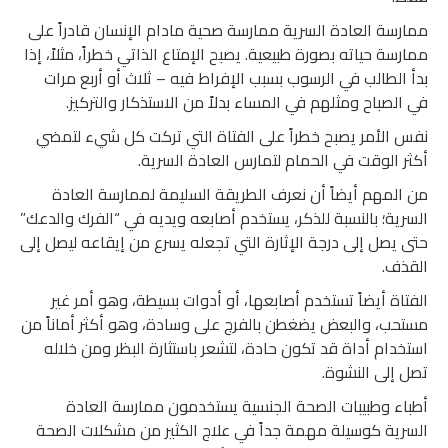
ممارسة العادة السرية ممارسة صحية مادام الإنسان قادراً على
ممارسة حياته بصورة طبيعية. يصبح الإمتاع الذاتي خطراً، مثلاً، إذا
بدأ الطالب في الرسوب بسبب الإفراط فيه – ثلاث أو أربع مرات
في الصباح ومثلهم في المساء بدلاً من الاستذكار والتركيز.
نفس الأمر يصبح خطراً على الفتاة التي تركت كل شيء لتمضي
أكثر الوقت في الحمام لتمارس العادة السرية.
من المهم أيضاً أن نعرف الطريقة السليمة لممارسة العادة
السرية؛ بالنسبة للذكر، يستخدم أصابعه ويديه في “الفرك والدعك”
حتى يصل إلى درجة الإثارة التي تجعله يسرع من إيقاعه ليصل إلى
القذف.
الفتاة أيضاً تستخدم أصابعها، أو أدوات بسيطة، وهو أمر غير
مستحب، والبعض يضغطن بالفرج على وسادة، وهو أكثر أماناً من
استخدام أداة قد تكون حادة، لتشعر باستثارة البظر ومن خلاله
تصل إلى النشوة.
أطباء وطبيبات الصحة الجنسية يستخدمون ممارسة العادة
السرية كوسيلة مهمة جداً في علاج الكثير من مشكلات الصحة