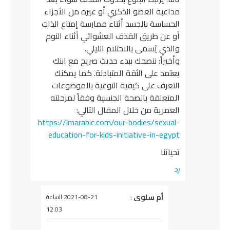
مداعبة العضو الذكري أو غيره من الأجزاء
الحساسة بالجسد أثناء ممارسة إمتاع الذات
أو عن طريق القذف العشوائي أثناء النوم
والذي يُسمى بالاحتلام الليلي.
وأخيراً: ننصحك ببدء حديث صريح مع ابنك
يعتمد على الثقة المتبادلة. كما يمكنك
التعرف على كيفية التوعية بالموضوعات
المتعلقة بالصحة الجنسية وفقاً لمرحلته
العمرية من خلال المقال التالي:
https://lmarabic.com/our-bodies/sexual-
education-for-kids-initiative-in-egypt
تحياتنا
رد
يقول
أم سلوى
:
2021-08-21 الساعة
12:03