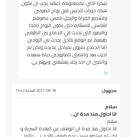
شكرا اختي عالمعلومه. اعتقد يجب ان تكون
هناك دورات للجنس قبل زواج الطرفين
وتشجيع المراة والرجل بلمس عضوهم
التناسلي للاستثارة حتى يكون الزواج ناجحا
والامور التي تحدث في الجماع بين الطرفين
طبيعية. لم اتوقع بالذي يحدث بين الزوجين
اثنا الجماع يمرون بمراحل عديده ولكن لم
اجرب بعد واتنمنى للمتزوجين حياة سعيده
واتمنى ان اجد رجلا يعشقني ويهتم بي.
رد
يقول
مجهول
:
2021-08-18 الساعة 15:42
سلام
انا احاول منذ مدة ان…
سلام
انا احاول منذ مدة ان اتوقف عن العادة السرية و
لكن لم استطع بسبب عدة ظروف تؤدي بي دائما