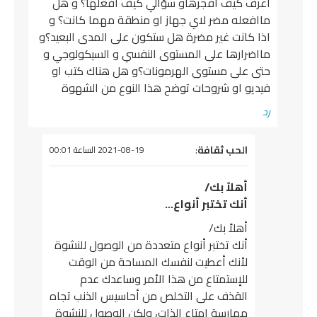
اعرف كيف افجرهاو سؤالي كيف افعلها؟ و هل
ماافعله مضر لاي جهاز او منطقة مهما كانت؟ و
اذا كانت غير مضرة هل ستكون على المدى البعيد؟و
مااضرارها على المستوى النفسي و السيكولوجي و
حتى على مستوى الهرمونات؟و هل هناك كتب او
فيديو او شروحات توضح هذا النوع من الشهوة
رد
يقول
الحب ثقافة
:
2021-08-19 الساعة 00:01
أهلاً بك/
أنك تختبر أنواع…
أهلاً بك/
أنك تختبر أنواع متعددة من الوصول للنشوة
لأنك أعطيت لنفسك المساحة من الوقت
للإستمتاع من هذا الأمر وساعدك عدم
القذف على التخلص من أحاسيس الذنب تجاه
ممارسة إمتاع الذات، ولكن الوصول للنشوة