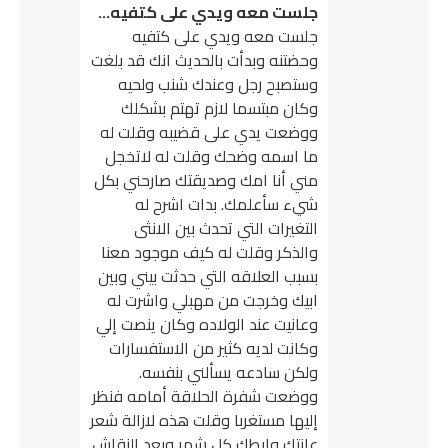
جلست معه ويدي على كتفيه…
جلست معه ويدي على كتفيه
وحضتنه وبدأت بالحديث انك قد بلغت
وستصبح رجل وعندك شنب ولحيه
وكان مبتسما لازم تهتم بشكلك
ووضعت يدي على قضيبه وقلت له
ما اسمه وضحك وقلت له لاتخجل
مني أنا امك وصديقتك صارحني بكل
شيء سأعلمك. بدات اشرح له
التغيرات التي تحدث بين الانثى
والذكر وقلت له كيف موجود معنا
بسبب العلاقه التي حدثت بيني وبين
ابيك وخرجت من مهبلي واشرت له
وعانيت عند الولاده وكان ينصت إلي
وكانت لديه كثير من الاستفسارات
ولكن سادعه يسألني بنفسه.
ووضعت شفرة الحلاقة أمامه فنظر
إليها مستغربا وقلت هذه لازالة شعر
عانتك وابطك كل شهر وبعد النقاش