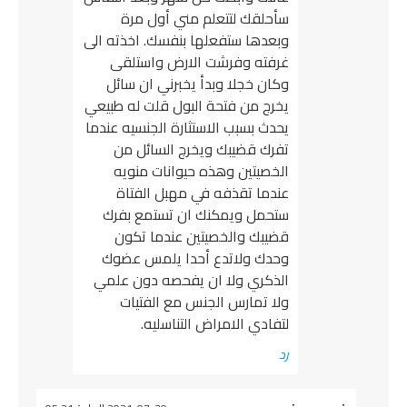
سأحلقك لتتعلم مني أول مرة
وبعدها ستفعلها بنفسك. اخذته الى
غرفته وفرشت الارض واستلقى
وكان خجلا وبدأ يخبرني ان سائل
يخرج من فتحة البول قلت له طبيعي
يحدث بسبب الاستثارة الجنسيه عندما
تفرك قضيبك ويخرج السائل من
الخصيتين وهذه حيوانات منويه
عندما تقذفه في مهبل الفتاة
ستحمل ويمكنك ان تستمع بفرك
قضيبك والخصيتين عندما تكون
وحدك ولاتدع أحدا يلمس عضوك
الذكري ولا ان يفحصه دون علمي
ولا تمارس الجنس مع الفتيات
لتفادي الامراض التناسليه.
رد