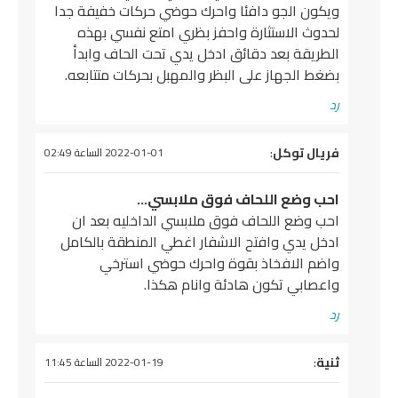
ويكون الجو دافئا واحرك حوضي حركات خفيفة جدا
لحدوث الاستثارة واحفز بظري امتع نفسي بهذه
الطريقة بعد دقائق ادخل يدي تحت الحاف وابدأ
بضغط الجهاز على البظر والمهبل بحركات متتابعه.
رد
يقول
فريال توكل
:
2022-01-01 الساعة 02:49
احب وضع اللحاف فوق ملابسي…
احب وضع اللحاف فوق ملابسي الداخليه بعد ان
ادخل يدي وافتح الاشفار اغطي المنطقة بالكامل
واضم الافخاذ بقوة واحرك حوضي استرخي
واعصابي تكون هادئة وانام هكذا.
رد
ثنية
يقول
:
2022-01-19 الساعة 11:45