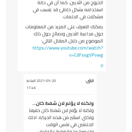
الخروج من الثديين. كما أن في حالة
استخدامه بشكل خاطئ قد يتسبب في
مشكلات في الحلمات.
يمكنك التعرف على المزيد من المعلومات
حول مداعبة الثديين ونصائح حول ذلك
الموضوع من خلال المقال التالي:
https://www.youtube.com/watch?
v=CdFssgVPvwg
رد
انثى
يقول
:
2021-05-20 الساعة
17:46
ولكنه لا يؤلم لان شفط كان…
ولكنه لا يؤلم لان شفط كان خفيفا
ولكني استثير من هذه الحركه. ادلك
الحلمتين في نفس الوقت
واعصرهما والضغط عالخفيف