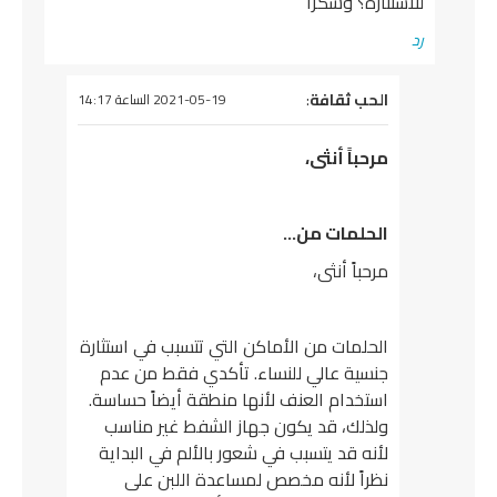
للاستثارة؟ وشكرا
رد
يقول
الحب ثقافة
:
2021-05-19 الساعة 14:17
مرحباً أنثى،
الحلمات من…
مرحباً أنثى،
الحلمات من الأماكن التي تتسبب في استثارة
جنسية عالي للنساء. تأكدي فقط من عدم
استخدام العنف لأنها منطقة أيضاً حساسة.
ولذلك، قد يكون جهاز الشفط غير مناسب
لأنه قد يتسبب في شعور بالألم في البداية
نظراً لأنه مخصص لمساعدة اللبن على