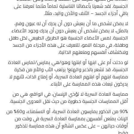
الجنسية. لقد شعرنا بأعضائنا التناسلية تماماً مثلما تعرفنا على
باقي أجزاء الجسد – الأنف والأذن واليد، مثلاً.
لا يمكن لشخص ما أن يعيش دون أن يدرك أن له عيون وفم،
بالمثل، لا يمكن لشخص أن يعيش دون أن يدرك وجود الأعضاء
الجنسية. لمس الأعضاء الجنسية هو الطريق الطبيعي لكل طفل
وطفلة، في مرحلة النمو، للتعرف على هذه الأجزاء من الجسد
ولاكتشاف أنفسهم ومتعتهم الذاتية.
لو دخلت أم على ابنها أو ابنتها وهو/هي يمارس/تمارس العادة
الجنسية، قد تشعر بالذعر والهلع! يرتعب الأب والأم من فكرة
ممارسة ابنهم أو ابنتهم العادة السرية، أو إمتاع الذات، لأنهم لا
يدركون تبعات هذه الممارسة على الأبناء.
ممارسة العادة السرية لا تؤذي الإنسان، في الواقع، هي من
أقل الممارسات الجنسية خطورة من حيث نقل العدوى الجنسية.
90% من الذكور يمارسون العادة السرية، أو الاستمناء، و60% من
الإناث يمتعن أنفسهن بممارسة العادة السرية في وقت من
أوقات حياتهن – على عكس الشائع أن هذه ممارسة للذكور
فقط.