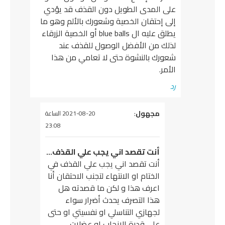
على المدى الطويل دون القذف قد يؤدي
إلى إحتقان الخصية وشعورك بالألم وهو ما
يطلق عليه ال blue balls أو الخصية الزرقاء
لذلك من الأفضل الوصول للقذف عند
شعورك بالنشوة حتى لا تعامي من هذا
الأمر.
رد
يقول
مجهول
:
2021-08-20 الساعة
23:08
أنت تقصد اني يجب علي القذف…
أنت تقصد اني يجب علي القذف في
الختام او الانتهاء لتجنب الاحتقان أنا
اعرف هذا و لكن ما قصدته هل
هذا التصرف يحدث أضرار سواء
لجهازي التناسلي او نفسيتي او حتى
على قدرة الانجاب او عضلات