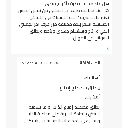
هل عند مداعبه طرف آخر لجسدي…
هل عند مداعبه طرف آخر لجسدي من نفس الجنس
تعتبر عاده سريه؟ احب اللمسات في الاماكن
الحساسه اشعر بلذة مختلفة من طرف آخر تجعلني
ابكي وارتاح ويستسلم جسدي ويتخدر ويطلق
السوائل في المهبل.
رد
يقول
الحب ثقافة
:
2022-01-20 الساعة 15:12
أهلاً بك،
يطلق مصطلح إمتاع…
أهلاً بك،
يطلق مصطلح إمتاع الذات أو ما يسميه
البعض بالعادة السرية على مداعبة الذات
وليس على المداعبات الجنسية بين شريكين.