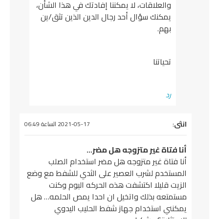
والعلاقات، لا يمكننا إفادتك في هذا الشأن،
يمكنك سؤال أحد رجال الدين الذين تثق/ين
بهم.
تحياتنا
رد
انثى
يقول
:
2021-05-17 الساعة 06:49
أنا فتاة غير متزوجه هل مضر…
أنا فتاة غير متزوجه هل مضر استخدام الصلب
المستخدم لشرب العصير على الثدي للشفط مع وضع
الزيت قليلا اكتشفت هذه الحركه اليوم وكنت
مستمتعه بذلك واتخيل ان احدا يمص الحلمه… هل
يمكنني استخدام جهاز شفط الحليب اليدوي