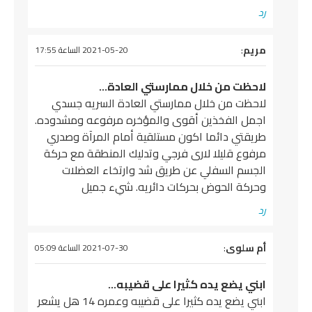
رد
يقول
مريم
:
2021-05-20 الساعة 17:55
لاحظت من خلال ممارستي العادة…
لاحظت من خلال ممارستي العادة السريه جسدي
اجمل الفخذين أقوى والمؤخره مرفوعه ومشدوده.
طريقتي دائما اكون مستلقية أمام المرآة وصدري
مرفوع قليلا لارى فرجي وتدليك المنطقة مع حركة
الجسم السفلي عن طريق شد وارتخاء العضلات
وحركة الحوض بحركات دائريه. شيء جميل
رد
يقول
أم سلوى
:
2021-07-30 الساعة 05:09
ابني يضع يده كثيرا على قضيبه…
ابني يضع يده كثيرا على قضيبه وعمره 14 هل يشعر