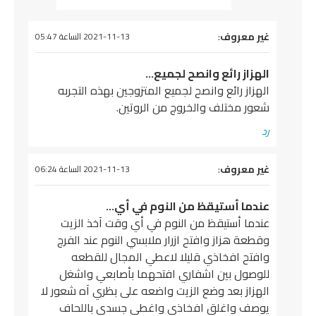
يقول
غير معروف
:
2021-11-13 الساعة 05:47
الهزاز رائع وانصح لجميع…
الهزاز رائع وانصح لجميع المتزوجين بهذه التجربه
شعور مختلف والخروج من الروتين.
رد
يقول
غير معروف
:
2021-11-13 الساعة 06:24
عندما أستيقظ من النوم في أي…
عندما أستيقظ من النوم في أي وقت آخذ الزيت
وقطعة هزاز وافتح ازرار ملابسي النوم عند الفرج
وافتح افخاذي قليلا لاعطي المجال للقطعه
للوصول بين اشفاري افتحهما بأصابعي واشغل
الهزاز بعد وضع الزيت واضعه على بظري آه شعور لا
يوصف واغلق افخاذي واغطي جسدي باللحاف