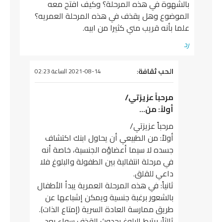
بالشهوة في هذه المرحلة؟ وكيف افتح معه
الموضوع وهل يقذف في هذه المرحلة العمريه؟
علما بأنه قريب مني كثيرا من ابيه.
رد
يقول
الحب ثقافة
:
2021-08-14 الساعة 02:23
مرحباً عزيزتي/
أولاً: من…
مرحباً عزيزتي/
أولاً: من الطبيعي أن يحاول ابنك اكتشاف
جسده لا سيما أعضاؤه الجنسية، خاصة أنه
في مرحلة انتقالية بين الطفولة والبلوغ فلا
داعي للقلق.
ثانياً: في هذه المرحلة العمرية يبدأ الأطفال
بالشعور برغبة جنسية ويمكن إشباعها عن
طريق ممارسة العادة السرية (إمتاع الذات).
ثالثاً: يرتبط البلوغ بحدوث القذف سواء بعد