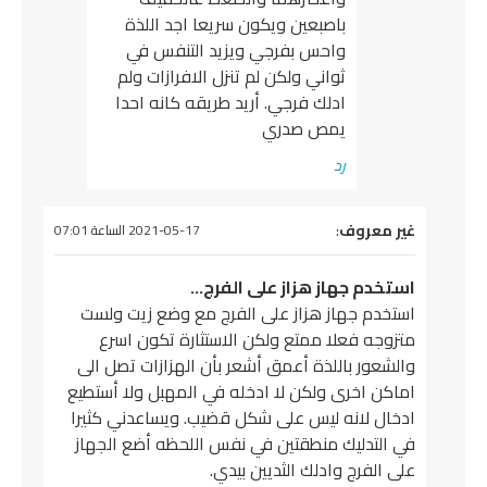
باصبعين ويكون سريعا اجد اللذة
واحس بفرجي ويزيد التنفس في
ثواني ولكن لم تنزل الافرازات ولم
ادلك فرجي. أريد طريقه كانه احدا
يمص صدري
رد
يقول
غير معروف
:
2021-05-17 الساعة 07:01
استخدم جهاز هزاز على الفرج…
استخدم جهاز هزاز على الفرج مع وضع زيت ولست
متزوجه فعلا ممتع ولكن الاستثارة تكون اسرع
والشعور باللذة أعمق أشعر بأن الهزازات تصل الى
اماكن اخرى ولكن لا ادخله في المهبل ولا أستطيع
ادخال لانه ليس على شكل قضيب. ويساعدني كثيرا
في التدليك منطقتين في نفس اللحظه أضع الجهاز
على الفرج وادلك الثديين بيدي.