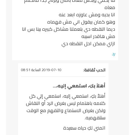
ما يكفي وبحس معاه بأمان وبرتاح جدا فالكلام
معاه
انا بحبه ومش عاوزه ابعد عنه
وهو كمان بيقول اني مش فهماه
ديما النقطه دي بتعملنا مشاكل كبيره بينا بس انا
مش هاقدر اسيبه
ازاي ممكن احل النقطه دي
رد
يقول
الحب ثقافة
:
2019-07-10 الساعة 08:51
أهلاً بكِ، استمعي إليه،…
أهلاً بكِ، استمعي إليه، استمعي إلي كل
كلامه باهتمام ليس بغرض الرد أو النقاش
ولكن بغرض الاستماع والتفهم مع الوقت
ستتفهميه.
اتمني لكِ حياه سعيدة