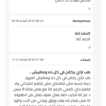
محدش هيحب حد خالص
رد
يقول
Anonymous
:
2015-08-03 الساعة 09:30
الحمد لله
الحمد لله
رد
يقول
اسماء
:
2019-07-08 الساعة 11:27
طب ازاي يكةن في كل ده ومافيش…
طب ازاي يكةن في كل ده ومافيش الفهم
ديما بحسه مش فاهمني مش فاهم احتيجاتي ولا
فاهم حتي كلامي بالرغم اننا مع بعض بقالنا 8 سنين
د غير اننا قرايب اصلا يعني نعرف بعض من الطفوله
انا مش هنكر انه بيقدر وبيثق وبيدني من الحب والود