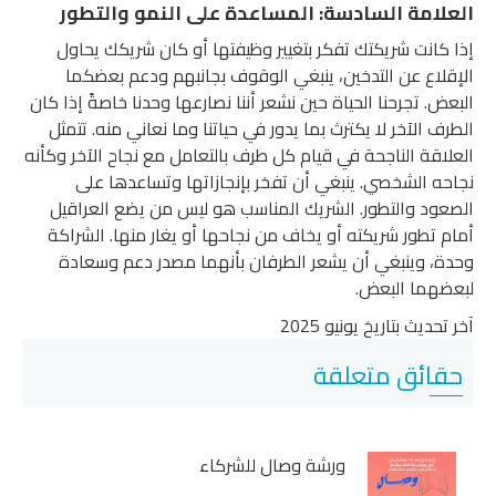
العلامة السادسة: المساعدة على النمو والتطور
إذا كانت شريكتك تفكر بتغيير وظيفتها أو كان شريكك يحاول
الإقلاع عن التدخين، ينبغي الوقوف بجانبهم ودعم بعضكما
البعض. تجرحنا الحياة حين نشعر أننا نصارعها وحدنا خاصةً إذا كان
الطرف الآخر لا يكترث بما يدور في حياتنا وما نعاني منه. تتمثل
العلاقة الناجحة في قيام كل طرف بالتعامل مع نجاح الآخر وكأنه
نجاحه الشخصي. ينبغي أن تفخر بإنجازاتها وتساعدها على
الصعود والتطور. الشريك المناسب هو ليس من يضع العراقيل
أمام تطور شريكته أو يخاف من نجاحها أو يغار منها. الشراكة
وحدة، وينبغي أن يشعر الطرفان بأنهما مصدر دعم وسعادة
لبعضهما البعض.
آخر تحديث بتاريخ يونيو 2025
حقائق متعلقة
ورشة وصال للشركاء