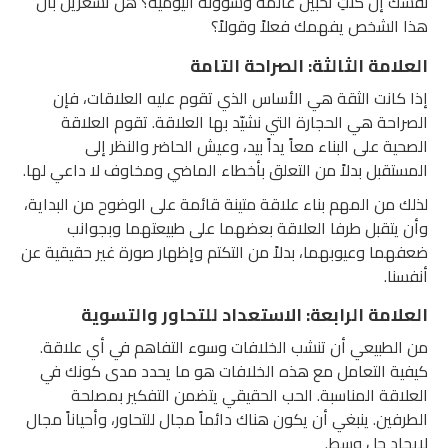
نفسك إن كنتِ تحبين عالمه وشؤونه اليومية؟ هل تشعرين بأن
هذا الشخص يفهمك فعلاً وقولاً؟
العلامة الثالثة: الصراحة التامة
إذا كانت الثقة هي الأساس الذي تقوم عليه العلاقات، فإن
الصراحة هي الحجارة التي نشيّد بها العلاقة. تقوم العلاقة
الصحية على البناء معاً يداً بيد، وعيش الحاضر والنظر إلى
المستقبل بدلاً من التعلق بأخطاء الماضي ومخاوف لا داعي لها.
لذلك من المهم بناء علاقة متينة قائمة على الوضوح من البداية،
وأن يتقبل طرفا العلاقة بعضهما على طبيعتهما وبجوانب
ضعفهما وعيوبهما، بدلاً من التكتم وإظهار صورة غير حقيقية عن
أنفسنا.
العلامة الرابعة: الاستعداد للتحاور والتسوية
من الطبيعي أن تنشب الخلافات وسوء التفاهم في أي علاقة.
كيفية التعامل مع هذه الخلافات هو ما يحدد مدى كونك في
العلاقة المناسبة. الحب الحقيقي يتضمن التفكير بمصلحة
الطرفين. ينبغي أن يكون هناك دائماً مجال للتحاور، وأحياناً مجال
لإيجاد حل وسط.