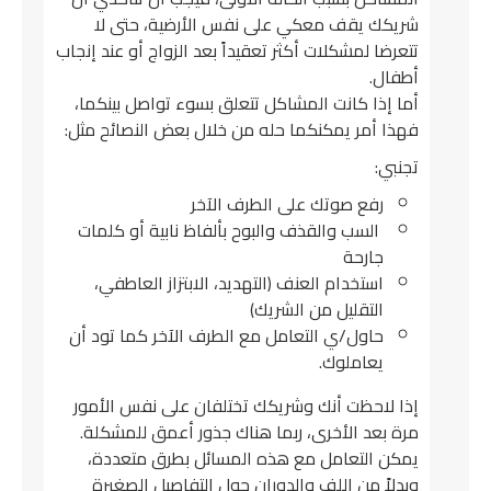
شريكك يقف معكي على نفس الأرضية، حتى لا
تتعرضا لمشكلات أكثر تعقيداً بعد الزواج أو عند إنجاب
أطفال.
أما إذا كانت المشاكل تتعلق بسوء تواصل بينكما،
فهذا أمر يمكنكما حله من خلال بعض النصائح مثل:
تجنبي:
رفع صوتك على الطرف الآخر
السب والقذف والبوح بألفاظ نابية أو كلمات
جارحة
استخدام العنف (التهديد، الابتزاز العاطفي،
التقليل من الشريك)
حاول/ي التعامل مع الطرف الآخر كما تود أن
يعاملوك.
إذا لاحظت أنك وشريكك تختلفان على نفس الأمور
مرة بعد الأخرى، ربما هناك جذور أعمق للمشكلة.
يمكن التعامل مع هذه المسائل بطرق متعددة،
وبدلاً من اللف والدوران حول التفاصيل الصغيرة