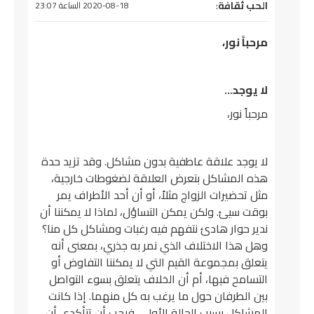
يقول
الحب ثقافة
:
2020-08-18 الساعة 23:07
مرحباً نور،
لا يوجد…
مرحباً نور،
لا يوجد علاقة عاطفية بدون مشاكل. وقد تزيد حدة
هذه المشاكل بتعرض العلاقة لضغوطات خارجية،
مثل تحضيرات الزواج مثلاً، أو أن أحد الأطراف يمر
بوقت سيئ. ولكن يمكن التساؤل، لماذا لا يمكننا أن
ندير حوار هادئ نتفهم فيه رغبات ومشاكل كل منا؟
وهل هذا الاختلاف الذي نمر به جذري، بمعنى أنه
يتعلق بمجموعة القيم التي لا يمكننا التفاوض أو
التسامح فيها، أم أن الخلاف يتعلق بسوء التواصل
بين الطرفان حول ما يرغب به كل منهما. إذا كانت
المشاكل بسبب الحالة الأولى، فيجب أن تتأكدي أن