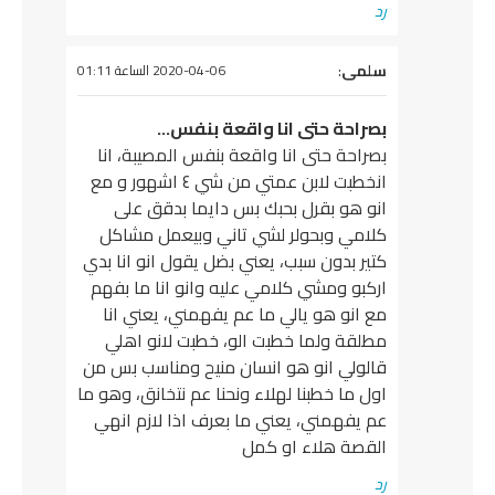
رد
يقول
سلمى
:
2020-04-06 الساعة 01:11
بصراحة حتى انا واقعة بنفس…
بصراحة حتى انا واقعة بنفس المصيبة، انا
انخطبت لابن عمتي من شي ٤ اشهور و مع
انو هو بقرل بحبك بس دايما بدقق على
كلامي وبحولر لشي تاني وبيعمل مشاكل
كتير بدون سبب، يعني بضل يقول انو انا بدي
اركبو ومشي كلامي عليه وانو انا ما بفهم
مع انو هو يالي ما عم يفهمني، يعني انا
مطلقة ولما خطبت الو، خطبت لانو اهلي
قالولي انو هو انسان منيح ومناسب بس من
اول ما خطبنا لهلاء ونحنا عم نتخانق، وهو ما
عم يفهمني، يعني ما بعرف اذا لازم انهي
القصة هلاء او كمل
رد