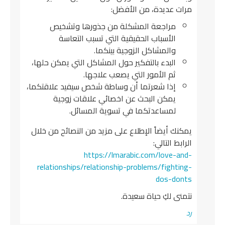
مرات عديدة، من الأفضل:
مراجعة المشكلة من جذورها وتشخيص
الأسباب الحقيقية التي تسبب التعاسة
والمشاكل الزوجية بينكما.
البدء بالتفكير حول المشاكل التي يمكن حلها،
ثم الأمور التي يصعب علاجها.
إذا شعرتما أن وساطة شخص سيفيد علاقتكما،
يمكن البحث عن اخصائي علاقات زوجية
لمساعدتكما في تسوية المسائل.
يمكنك أيضاً الإطلاع على مزيد من النصائح من خلال
الرابط التالي:
https://lmarabic.com/love-and-
relationships/relationship-problems/fighting-
dos-donts
نتمنى لكِ حياة سعيدة.
رد