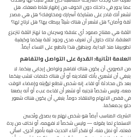
عما يدور في داخلك دون الخوف من إظهار نقاط ضعفك. هل
تشعر أنك قادر على مشاركة أسرارك ومخاوفك؟ هل هي مصدر
ثقة وأمان؟ هل تشعر أن هناك شيئاً يربطك بها؟ هل ترتاح لها؟
الثقة هي مفتاح صمود أي علاقة؛ وسرعان ما تهتز الثقة تتزعزع
العلاقة. لذلك حاول أن تعرف مدى وجود ثقة بينكما وكيفية
تطويرها منذ البداية. وينطبق هذا بالطبع على النساء أيضاً.
العلامة الثانية: القدرة على التواصل والتفاهم
من الضروري أن يكون هناك تفاهم وتواصل إيجابي بينكما. لا
ينبغي أن تشعري بأنك تتفادينه أو أن هناك خلافات تنشب بينكما
بعد كل محادثة أو لقاء. إنه شخص نتطلع لرؤيته وإمضاء الوقت
معه، وليس شخصاً نتجنبه أو نشعر أن لقاءه عبء أو أنه يضعنا
في قفص الاتهام والانتقاد دوماً. ينبغي أن يكون هناك شعور
حلو يجمعكما.
الشريك المناسب أيضاً هو شخص نهتم به بصدق ونُحسن
الاستماع لما يقوله — وليس شخصاً لا نفهمه، أو نخاف من ردة
فعله، أو نمل منه، أو نفكر أثناء الحديث فيه بأمور أخرى. اسألي