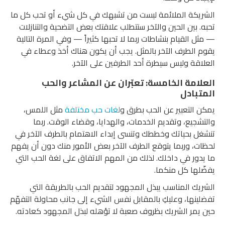
الشريكة الملائمة ليست من تشبهك في كل شيء أو تحب كل ما
تحبه. بين الحين والآخر ستتطلب علاقتك بعض التضحية والتنازلات
— مثل القيام بنشاطات ربما لا تحبها كثيراً — وفي المرة التالية
يقوم الطرف الآخر بالمثل. يجب أن يكون هناك أخذ وعطاء في
العلاقة وليس سيطرة أحد الطرفين على الآخر.
العلامة الخامسة: تعبّران عن المشاعر والحب
المتبادل
يمكن التعبير عن الحب بطرق و
لغات حب مختلفة
مثل اللمس،
والتشجيع، وتقديم الخدمات، والهدايا، وقضاء الوقت. ربما
تنشغل بحياتك وخططك وتنسى إبداء الاهتمام بالطرف الآخر في
لحظات، وربما يتوقع الطرف الآخر بعض الأمور منك دون أن يفهم
ما يدور في داخلك. لذلك من المهم الاتفاق على لغة الحب التي
يفضّلها كل منكما.
الشريك المناسب يبذل المجهود لتقديم الحب بالطريقة التي
تفضلينها، وعليكِ بالمقابل نفس الشيء إلى جانب محاولة التفهّم
حين يمر الشريك بظروف صعبة لا تؤهله لبذل المجهود كعادته.