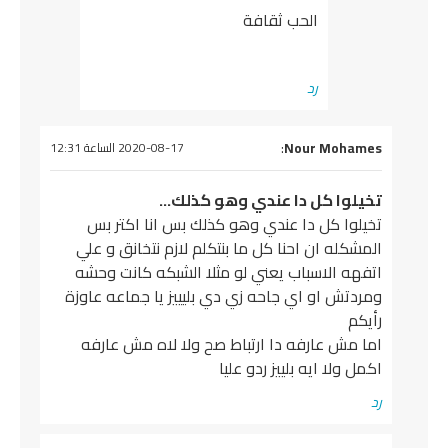
الحب ثقافة
رد
يقول
Nour Mohames
:
2020-08-17 الساعة 12:31
تخيلوا كل دا عندي وهو كذلك…
تخيلوا كل دا عندي وهو كذلك بس انا اكتر بس
المشكله ان احنا كل ما بنتكلم لازم نتخانق و علي
اتفهه الاسباب يعني لو مثلا الشبكه كانت وحشه
ومردتش او اي جاحه زي دي بليييز يا جماعه عاوزة
رأيكم
اما مش عارفه دا ارتباط صح ولا لاه مش عارفه
اكمل ولا ايه بلييز ردو عليا
رد