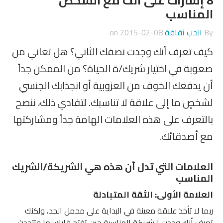
8 إشارات على أنك مع الشخص
المناسب
By
الحب ثقافة
on
2015-02-08
كيف تعرف أنك وجدت نصفك الثاني؟ هل تعاني من
صعوبة في اختيار شريك/ة الحياة؟ من الممكن جداً
أن يدفعك الخوف من العزوبية أو انجذابك الجنسي
لشخصٍ ما إلى علاقة لا تناسبك. لتفادي ذلك، ننصح
بالتعرف على هذه العلامات الهامة جداً ومشاركتها
مع أصدقائك.
العلامات التي تدل أن هذه هي الشريكة/الشريك
المناسب
العلامة الأولى: الثقة المتبادلة
ربما لا تأخذ علاقة معينة في البداية على محمل الجد، ولكنك
تعرف أنك وجدت الشريكة المناسبة حين تفتح قلبك لها وتتحدث