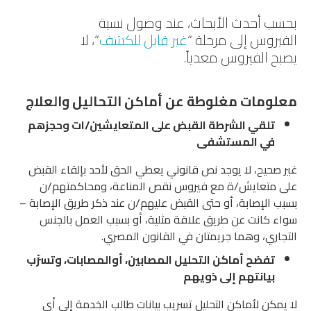
بحسب أحدث الأبحاث، عند وصول نسبة
الفيروس إلى مرحلة “
غير قابل للكشف
“، لا
يصبح الفيروس معدياً.
معلومات مغلوطة عن أماكن التحاليل والعلاج
تلقي الشرطة القبض على المتعايشين/ات وحجزهم
في المستشفى
غير صحيح، لا يوجد نص قانوني يعطي الحق لأحد بإلقاء القبض
على متعايش/ة مع فيروس نقص المناعة، ومحاكمتهم/ن
بسبب الإصابة، أو حتى القبض عليهم/ن عند ذكر طريق الإصابة –
سواء كانت عن طريق علاقة مثلية، أو بسبب العمل بالجنس
التجاري، وهما جريمتان في القانون المصري.
تفضح أماكن التحليل المصابين، أوالمصابات، وتسرِّب
بيانتهم إلى ذويهم
لا يمكن لأماكن التحليل تسريب بيانات طالب الخدمة إلى أي