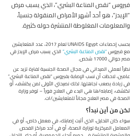
فيروس “نقص المناعة البشري”، الذي يسبب مرض
“الإيدز”، هو أحد أشهر الأمراض المنقولة جنسياً،
والمعلومات المغلوطة المنتشرة حوله كثيرة.
بحسب إحصاءات UNAIDS Egypt لعام 2017، عدد المتعايشين
مع فيروس
“نقص المناعة البشري”
الذي يسبب مرض الإيدز في
مصر حوالي 17000 شخص.
نظراً لعملي الميداني في مجال الصحة الجنسية لفترة تزيد عن
عامين، لاحظت أن نسب الإصابة بفيروس “نقص المناعة البشري”
في زيادة يصعب تجاهلها. لذلك نصيحتي الأولى لمن يكتشف، أو
تكتشف، إصابته/ها هي البدء في العلاج فوراً – توفر وزارة
الصحة في مصر العلاج مجاناً للمتعايشين/ات.
لكن من أين نبدأ؟
سواء كان التحليل، الذي أثبت إصابتك، في معمل خاص، أو في
المعامل المركزية لوزارة الصحة، أو في أحد مراكز الفحص
والمشورة المنتشرة في جميع أنحاء الجمهورية، أو حتى التحليل