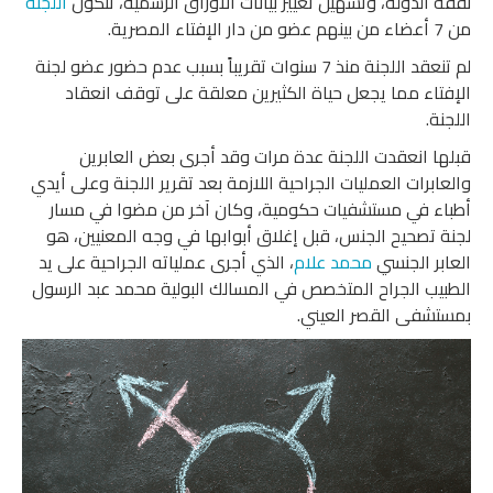
نفقة الدولة، وتسهيل تغيير بيانات الأوراق الرسمية، تتكون
اللجنة
من 7 أعضاء من بينهم عضو من دار الإفتاء المصرية.
لم تنعقد اللجنة منذ 7 سنوات تقريباً بسبب عدم حضور عضو لجنة
الإفتاء مما يجعل حياة الكثيرين معلقة على توقف انعقاد
اللجنة.
قبلها انعقدت اللجنة عدة مرات وقد أجرى بعض العابرين
والعابرات العمليات الجراحية اللازمة بعد تقرير اللجنة وعلى أيدي
أطباء في مستشفيات حكومية، وكان آخر من مضوا في مسار
لجنة تصحيح الجنس، قبل إغلاق أبوابها في وجه المعنيين، هو
العابر الجنسي
محمد علام
، الذي أجرى عملياته الجراحية على يد
الطبيب الجراح المتخصص في المسالك البولية محمد عبد الرسول
بمستشفى القصر العيني.