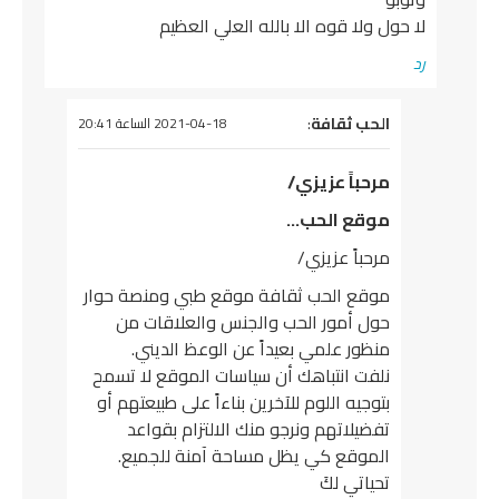
لا حول ولا قوه الا بالله العلي العظيم
رد
يقول
الحب ثقافة
:
2021-04-18 الساعة 20:41
مرحباً عزيزي/
موقع الحب…
مرحباً عزيزي/
موقع الحب ثقافة موقع طبي ومنصة حوار
حول أمور الحب والجنس والعلاقات من
منظور علمي بعيداً عن الوعظ الديني.
نلفت انتباهك أن سياسات الموقع لا تسمح
بتوجيه اللوم للآخرين بناءاً على طبيعتهم أو
تفضيلاتهم ونرجو منك الالتزام بقواعد
الموقع كي يظل مساحة آمنة للجميع.
تحياتي لكَ