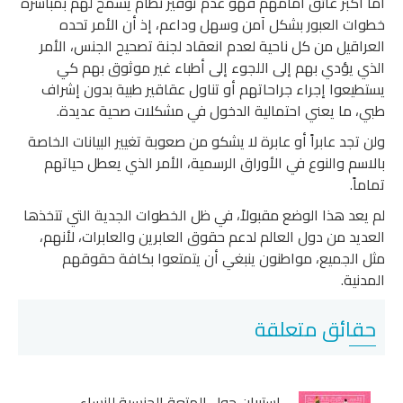
أما أكبر عائق أمامهم فهو عدم توفير نظام يسمح لهم بمباشرة
خطوات العبور بشكل آمن وسهل وداعم، إذ أن الأمر تحده
العراقيل من كل ناحية لعدم انعقاد لجنة تصحيح الجنس، الأمر
الذي يؤدي بهم إلى اللجوء إلى أطباء غير موثوق بهم كي
يستطيعوا إجراء جراحاتهم أو تناول عقاقير طبية بدون إشراف
طبي، ما يعني احتمالية الدخول في مشكلات صحية عديدة.
ولن تجد عابراً أو عابرة لا يشكو من صعوبة تغيير البيانات الخاصة
بالاسم والنوع في الأوراق الرسمية، الأمر الذي يعطل حياتهم
تماماً.
لم يعد هذا الوضع مقبولاً، في ظل الخطوات الجدية التي تتخذها
العديد من دول العالم لدعم حقوق العابرين والعابرات، لأنهم،
مثل الجميع، مواطنون ينبغي أن يتمتعوا بكافة حقوقهم
المدنية.
حقائق متعلقة
استبيان حول المتعة الجنسية للنساء