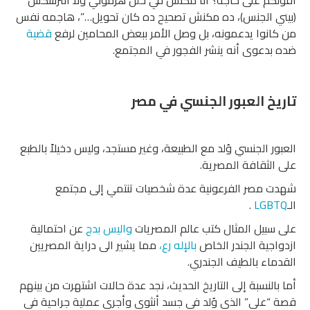
أقولكم على حاجه؟ أنا مكنش في خلل هرموني ولا انترسكس
(بيني الجنس)، ده مكنش تصحيح ده كان تحويل…”، هاجمه نفس
من كانوا يدعمونه، بل وصل الأمر ببعض المحامين لرفع
قضية
ضده بدعوى أنه ينشر الفجور في المجتمع.
تاريخ العبور الجنسي في مصر
العبور الجنسي وُلد مع الطبيعة، وغير مستجد، وليس دخيلاً بالطبع
على الثقافة المصرية.
شهدت مصر الفرعونية عدة شخصيات تنتمي إلى مجتمع
الـ
LGBTQ
.
على سبيل المثال كتب عالم المصريات
واليس بدج
عن احتمالية
ازدواجية الجندر الخاص
بالإله رع
،
مما يشير الى دراية المصريين
القدماء بالطيف الجندري.
أما بالنسبة إلى التاريخ الحديث، نجد عدة حالات اشتهرت من بينهم
قصة “علي” الذي وُلد في جسد أنثوي وأجرى عملية جراحية في