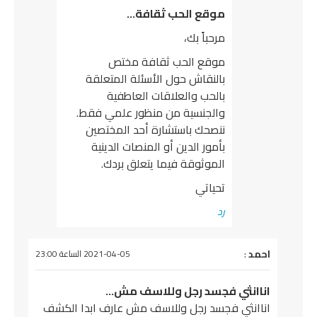
موقع الحب ثقافة…
مرحباً بك،
موقع الحب ثقافة مختص
بالنقاش حول الأسئلة المتعلقة
بالحب والعلاقات العاطفية
والجنسية من منظور علمي فقط.
ننصحك باستشارة أحد المختصين
بأمور الدين أو المنصات الدينية
الموثوقة فيما يتعلق بردك.
تحياتي
رد
يقول
احمد
:
2021-04-05 الساعة 23:00
اناانثي فجسد رجل وللاسف مش…
اناانثي فجسد رجل وللاسف مش عارف ابدا الكشف