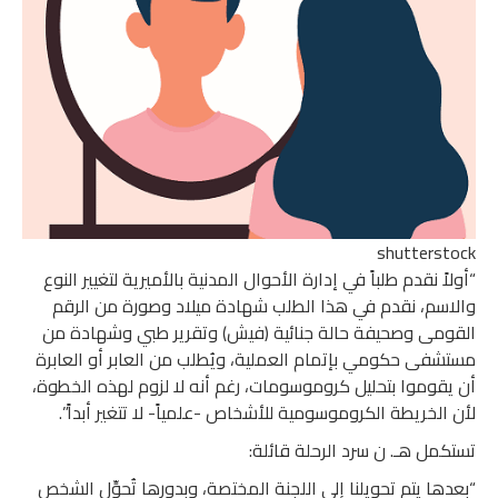
shutterstock
“أولاً نقدم طلباً في إدارة الأحوال المدنية بالأميرية لتغيير النوع
والاسم، نقدم في هذا الطلب شهادة ميلاد وصورة من الرقم
القومى وصحيفة حالة جنائية (فيش) وتقرير طبي وشهادة من
مستشفى حكومي بإتمام العملية، ويُطلب من العابر أو العابرة
أن يقوموا بتحليل كروموسومات، رغم أنه لا لزوم لهذه الخطوة،
لأن الخريطة الكروموسومية للأشخاص -علمياً- لا تتغير أبداً”.
تستكمل هـ. ن سرد الرحلة قائلة:
“بعدها يتم تحويلنا إلى اللجنة المختصة، وبدورها تُحوِّل الشخص