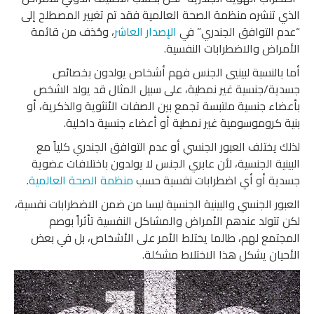
الذي تنشره منظمة الصحة العالمية فقد تم تغيير المصطلح إلى
“عدم التوافق الجندري” في
ال
إصدار العاشر
، وحُذف من قائمة
الأمراض والاضطرابات النفسية.
أما بالنسبة لبينيي الجنس فهم أشخاص يولدون بخصائص
جسدية/جنسية غير نمطية، على سبيل المثال قد يولد الشخص
بأعضاء جنسية ملتبسة تجمع بين الصفات الأنثوية والذكرية، أو
بنية كروموسومية غير نمطية أو أعضاء جنسية داخلية.
لذلك يختلف العبور الجنسي أو عدم التوافق الجندري كلياً مع
البينية الجنسية، لأن عابري الجنس لا يولدون باختلافات عضوية
جسدية أو أي اضطرابات نفسية حسب
منظمة الصحة العالمية
.
العبور الجنسي والبينية الجنسية ليسا من ضمن الاضطرابات نفسية،
لكن تتولد عندهم الأمراض والمشاكل النفسية تأثراً بوصم
المجتمع لهم، طالما يختلط الأمر على الأشخاص، بل في بعض
الأحيان يشكل هذا الاختلاط مشكلة.