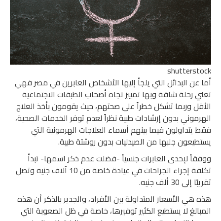
shutterstock
أما عن البدائل التي يلجأ إليها الأشخاص العابرين في مصر فهي
تعني رحلة شاقة وبها تمييز تجاه أصحاب الطبقات الاجتماعية
الأقل وربما تشكل خطراً على صحتهم، حيث يقومون بأخذ العلاج
الهرموني بدون إرشادات طبية نظراً لعدم توفر الخدمات الصحية،
فقط يتداولون فيما بينهم أسماء العلاجات الهرمونية التي
يستطيعون جلبها من الصيدليات بدون روشتة طبية.
ووفقاً لإحدى العابرات جنسياً -فضلت عدم ذكر اسمها- تبدأ
تكلفة إجراء الجراحات في عيادة خاصة من 10 آلاف جنيه وتصل
تقريبًا إلى 30 ألف جنيه.
هذه هي الأسعار المتداولة بين الأفراد، والجدير بالذكر أن هذه
المبالغ لا يستطيع الكثير توفيرها، خاصة في ظل الصعوبة التي