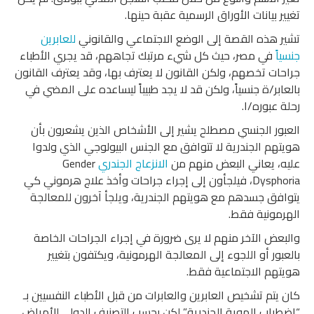
تغيير بيانات الأوراق الرسمية عقبة حينها.
تشير هذه القصة إلى الوضع الاجتماعي والقانوني
للعابرين
جنسياً
في مصر، حيث كل شيء مرتبك تجاههم، قد يجري الأطباء
جراحات تخصهم، ولكن القانون لا يعترف بها، وقد يعترف القانون
بالعابر/ة جنسياً، ولكن قد لا يجد طبيباً ليساعده على المضي في
رحلة عبوره/ا.
العبور الجنسي مصطلح يشير إلى الأشخاص الذين يشعرون بأن
هويتهم الجندرية لا تتوافق مع الجنس البيولوجي الذي ولدوا
عليه، يعاني البعض منهم من
الانزعاج الجندري
Gender
Dysphoria، فيلجأون إلى إجراء جراحات وأخذ علاج هرموني كي
يتوافق جسدهم مع هويتهم الجندرية، ويلجأ آخرون للمعالجة
الهرمونية فقط.
والبعض الآخر منهم لا يرى ضرورة في إجراء الجراحات الخاصة
بالعبور أو اللجوء إلى المعالجة الهرمونية، ويكتفون بتغيير
هويتهم الاجتماعية فقط.
كان يتم تشخيص العابرين والعابرات من قبل الأطباء النفسيين بـ
“اضطراب الهوية الجندرية” لكن بحسب التصنيف الدولي للأمراض