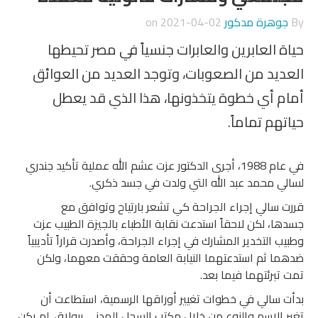
By
جوهرة مدكور
on
2021-04-02
حياة العابرين والعابرات جنسياً في مصر تحيطها
العديد من الصعوبات، وتوجد العديد من العوائق
أمام أي خطوة يتخذونها، هذا الذي قد يعطل
حياتهم تماماً.
في عام 1988، أجرى الدكتور عزت عشم الله عملية تأكيد جندري
لسالي محمد عبد الله التي ولدت في جسد ذكري.
قررت سالي إجراء الجراحة كي تشعر بارتياح وتوافق مع
جسدها، لكن لاحقاً استدعت نقابة الأطباء بالجيزة الطبيب عزت
وطبيب التخدير المشارك في إجراء الجراحة، وأصدرت قراراً تأديبياً
ضدهما ثم استدعتهما النيابة العامة وحققت معهما، ولكن
تمت تبرئتهما فيما بعد.
بدأت سالي في خطوات تغيير أوراقها الرسمية، استطاعت أن
تغير الاسم والنوع من خلال مكتب السجل المدني ببولاق. لم يكن