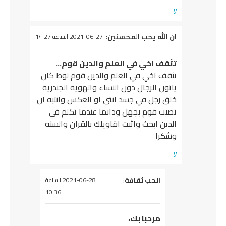
رد
يقول
ان الله يحب المحسنين
:
2021-06-27 الساعة 14:27
تثقف اخي في العلم والدين قوم…
تثقف اخي في العلم والدين قوم لوط كان
ياتون الرجال دون النساء والهويه الجندرية
خلق رجل في جسد انثى او العكس وانتبه ان
تصيب قوم بجهل وداىما عندما تكلم في
الدين ابحث واثبت اقاويلك بالقران والسنه
وشكرا
رد
يقول
الحب ثقافة
:
2021-06-28 الساعة
10:36
مرحباً بك،