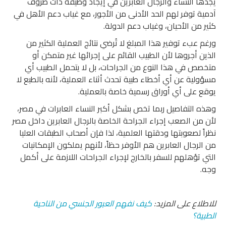
يجدها النساء والرجال العابرين في إيجاد وظيفة ذات ظروف
آدمية توفر لهم الحد الأدنى من الأجور، مع غياب دعم الأهل في
كثير من الأحيان، وغياب دعم الدولة.
ورغم عبء توفير هذا المبلغ لا تُرضي نتائج العملية الكثير من
الذين أجروها لأن الطبيب القائم على إجرائها غير متمكن أو
متخصص في هذا النوع من الجراحات، بل لا يتحمل الطبيب أي
مسؤولية عن أي أخطاء طبية تحدث أثناء العملية، لأنه بالطبع لا
يوقع على أي أوراق رسمية خاصة بالعملية.
وهذه التفاصيل ربما تخص بشكل أكبر النساء العابرات في مصر،
لأن من الصعب إجراء الجراحة الخاصة بالرجال العابرين داخل مصر
نظراً لصعوبتها ودقتها العلمية، لذا فإن أصحاب الطبقات العليا
من الرجال العابرين هم الأوفر حظاً، لأنهم يملكون الإمكانيات
التي تؤهلهم للسفر بالخارج لإجراء الجراحات اللازمة على أكمل
وجه.
للاطلاع على المزيد:
كيف نفهم العبور الجنسي من الناحية
الطبية؟