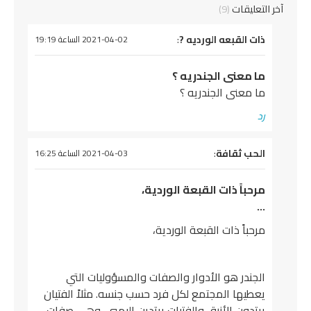
آخر التعليقات
(9)
يقول
ذات القبعه الورديه ?
:
2021-04-02 الساعة 19:19
ما معنى الجندريه ؟
ما معنى الجندريه ؟
رد
يقول
الحب ثقافة
:
2021-04-03 الساعة 16:25
مرحباً ذات القبعة الوردية،
…
مرحباً ذات القبعة الوردية،
الجندر هو الأدوار والصفات والمسؤوليات التي
يعطيها المجتمع لكل فرد حسب جنسه. مثلاً الفتيان
يرتدون الأزرق والفتيات يرتدين البمبي. وهي صفات