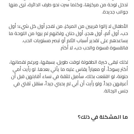
تدخل لوحة من مركزها، وكلما سرت نحو طرف الدائرة، ترى منها
جوانب جديدة.
الأطفال لا زالوا قريبين من المركز، من تفجر أول كل شيء؛ أول
حب، أول ألم، أول هجر، أول حنان. ولكنهم لم يروا من اللوحة ما
يساعدهم على تقدير أسباب الألم أو تبصر مستويات الحب.
فالقسوة قسوة والحب حب، لا أكثر.
لذلك تبقى خبرة الطفولة لوقت طويل، بسبقها، وبرغم نقصانها،
أكثر رسوخاً، أو معياراً يقاس عليه ما يأتي بعدها. لو رأيت أمي
حنونة، لو اقتنعت بذلك، سأميل للثقة في نساء أقابلهن قبل أن
أعرفهن جيداً. ولو رأيت أن أبي لم يحبني جيداً، ستقل ثقتي في
جنس الرجالة.
ما المشكلة في ذلك؟