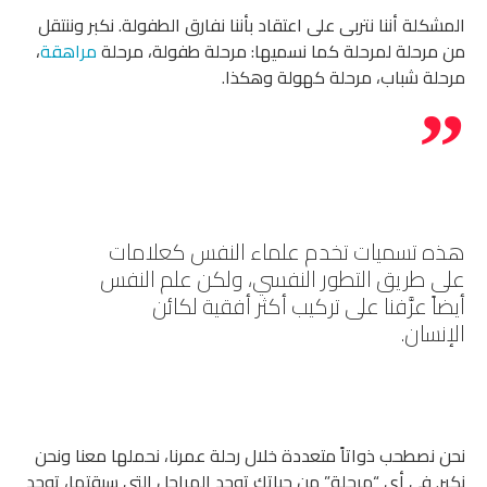
المشكلة أننا نتربى على اعتقاد بأننا نفارق الطفولة. نكبر وننتقل
من مرحلة لمرحلة كما نسميها: مرحلة طفولة، مرحلة
مراهقة
،
مرحلة شباب، مرحلة كهولة وهكذا.
هذه تسميات تخدم علماء النفس كعلامات
على طريق التطور النفسي، ولكن علم النفس
أيضاً عرَّفنا على تركيب أكثر أفقية لكائن
الإنسان.
نحن نصطحب ذواتاً متعددة خلال رحلة عمرنا، نحملها معنا ونحن
نكبر. في أي “مرحلة” من حياتك توجد المراحل التي سبقتها، توجد