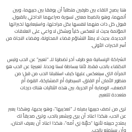
هنا يصبح اللقاء بين طرفين متطلباً أن يوفقا بين حبيهما، وبين
ألمهما، وهو بالضبط معنى تسوية صراعهما الداخلي بالقبول.
قبول كل ذات منهما لنفسها بكل مراحلها، واستيعابها لخبراتها
المؤلمة بحيث لا تنعكس كلياً وبشكل لا واعي على العلاقات
الجديدة. بحيث لا يملأ التشاؤم فضاء المحاولة، وفضاء النجاة من
أسر الخبرات الأولى.
الشراكة الإنسانية مع طرف آخر تضطرنا للـ “تعبير” عن الحب وليس
الاكتفاء بالحب فقط. لأننا ببساطة لسنا وحدنا. تعبيرنا عن الحب هو
المرآة التي سينعكس عليها كيف استقبلنا الحب من قبل؛ من
منظور الأمان أم القلق، السيطرة أم المشاركة، القوة أم
الضعف، الوصاية أم الحرية. بين هذه الثنائيات هناك درجات
متعددة للتعبير.
ترى من تصف حبيبها بميله لـ “تعذيبها”، وهو يحبها، وهكذا يعبر
عن الحب، هكذا اعتاد أن يرى ويشعر بالحب. وترى صديقاً لك
يمتدح حبيبته لأنها “حنيِِّنة زي أمه”، هكذا اعتاد أن يعرف الحنان،
وأن يستمتع بالحب.