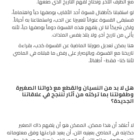
مع الطرف الآخر. ونحتاج لفهم التاريخ الذي صنعها.
لو استقبلنا كأطفال قسوة أحد الأقارب بوصفها حباً واهتماماً،
فستبقى القسوة عنواناً لتعبيرنا عن الحب، واستمتاعنا به أحياناً.
ولكن شريكاً لنا لن يتفهم هذه القسوة دوماً بوصفها حباً، لأنه
يأتي من تاريخ آخر، ولا يلتذ بنفس الملذات.
هنا يمكن تعديل صورتنا الماضية عن القسوة كحب، بقراءة
تاريخنا مع القسوة، وبالإصرار على رفض ما قبلناه في الماضي
لأننا كنا- فقط- أطفالاً.
هل لا بد من النسيان والقطع مع ذواتنا الصغيرة
وطفولتنا بما تركته من آثار لننجح في علاقاتنا
الجديدة؟
لا أعتقد أن هذا ممكن. الممكن هو أن يتفهم ذاك الصغير
حكايته في الماضي بعينيه الآن، أن يعيد قراءتها وفق معلوماته