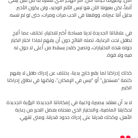
الآن، وظروف حياته الآن. ألم الهجر الذي شعرنا به من قبل يبقى
ألماً، لكن بعيوننا الآن هو ليس الألم الوحيد، ولن يكون الأخير.
بدليل أننا عبرناه، ووقعنا في الحب مرات ومرات، حتى لو لم ننسه.
في علاقاتنا الجديدة لدينا مساحة أكبر للاختيار، تختلف عما أتيح
لطفل تحت الرعاية، تصله النتائج دون أن يفهم لماذا اختار الكبار
حوله هذه الاختيارات، وتصبح كقدر يسقط من أعلى لا حول له
فيه ولا قوة.
كذلك إدراكنا لما يقع خارج يدينا، يختلف عن إدراك طفل لا يفهم
كلمة “مستحيل” أو “ليس في الإمكان”، ولكنها في نطاق إدراكنا
الكبير.
لا بد أن نعتقد ببصيرة واعية في إمكاناتنا الجديدة؛ الرؤية الجديدة
لحكايتنا الماضية، والاختيار الذي منحناه بفضل التحرر من رعاية
الأهل، وكذلك قدرتنا على إدراك حدود قدرتنا، ومتى تنتهي.