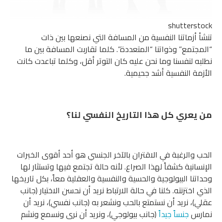
shutterstock
تنشأ أزماتنا النفسية من المسافة التي نصنعها بين ذات
“المجتمع” وذواتنا “المتعددة”. كلما تقاربت المسافة بين ما
نطلبه لنفسنا وما نحن عليه كان التوتر أقل، وكلما تباعدت كانت
الأزمة النفسية أشد جحيمية.
من يعري كل هذا التاريخ النفسي لنا؟
الحب والرغبة في الاقتران بالآخر الجنسي هو أحد أقوى الخبرات
الإنسانية كشفاً لهذا الصراع. لأنه حالة تجتمع فيها وتستثار لها
وحداتنا البيولوجية والحسية والنفسية والعقلية معاً، بكل تاريخها
الذي اختزنته. كلنا في حالة الارتباط نريد أن نحسن الاختيار (جانب
عقلي)، نريد أن نستمتع بالحب ونشعر به (جانب نفسي)، نريد أن
نمارس
جنساً جيداً
(جانب بيولوجي)، ونريد أن نرى ونسمع ونشم