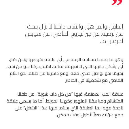
الطفل والمراهق والشاب داخلنا لا يزال يبحث
عن ترضية، عن جبر لجروح الماضي، عن تعويض
لحرمان ما.
وهو ما يمنحنا مساحة الرغبة في أي علاقة نخوضها ونحن كبار،
أي يشكل جانبها الذي لا نفهمه تماما، لكنه يحركنا نحو من نحب،
يحركنا نحو تواصل حسي معه، ومع ذاكرتنا من خلاله، نحو التئام
الماضي مع شخصيتنا في الحاضر.
علاقة الحب الممتعة، فيها “من كل ذات شوية”. من طفلنا
المتشائم ومراهقنا المتهور وكهلنا الحويط. أما ما يسمى علاقة
ناجحة فهو ربما العلاقة التي يستمر فيها هذا “الشغل” على
جمع هؤلاء معاً لأطول وقت ممكن.