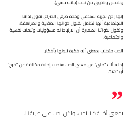
ونلمس ونتذوق من نحب (جانب حسي).
إنها إذن تجربة تستدعي وحدة طرفي الصراع. تقول لذاتنا
الاجتماعية أنها تكتمل بقبول ذواتها الطفلية والمراهقة،
وتقول لذواتنا الصغيرة أن الارتباط له مسؤوليات وتبعات نفسية
واجتماعية.
الحب متطلب بمعنى أنه فكرة نلونها بأفكار.
إذا سألت “منى” عن معنى الحب ستجيب إجابة مختلفة عن “فرح”
أو “هنا”.
بمعنى آخر فكلنا نحب، ولكن نحب على طريقتنا.