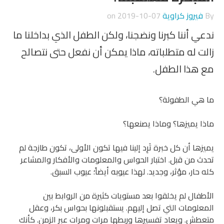
By
فيروز كراوية
on
2019-10-07
ندعي أننا كبرنا ونضجنا، ولكن الطفل الذي بداخلنا ما
زالت له متطلباته، ماذا يمكن أن نفعل حتى نتصالح
مع هذا الطفل.
ما هي الطفولة؟
ماذا يميزها؟ وماذا يصنعها؟
يميزها أن كل خبرة تَرِد إلينا فيها تكون الأولى، تكون طازجة لم
تحدث من قبل. اختبار الحواس والمعلومات والأفكار والمشاعر
كله حار، مؤثر، وجديد. لهذا عيوبه أيضاً؛ عيوب السبق.
الأطفال لم يخلقوا بعد مستويات كثيرة من الروابط بين
المعلومات التي تصل إليهم. يستقبلونها بحواس بكر، وعقل
متعطش. ويعاد تفسيرها وربطها مرات ومرات عبر الزمن. كأنك