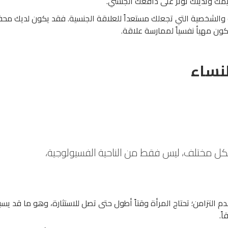
مك وتدينك تؤثر على دافعك الجنسي.
 والشخصية التي تجعلك مستعداً للعلاقة الجنسية. فقد يكون لديك محف
ون مهيأ نفسياً لممارسة علاقة.
لنساء
 بشكل مختلف، ليس فقط من الناحية الفسيولوجية،
م التزامن؛ تحتاج المرأة وقتاً أطول حتى تصل للاستثارة، وهو ما قد يس
ً.