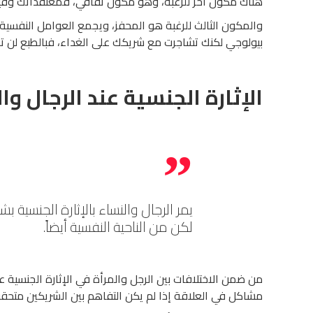
هناك مكون آخر للرغبة، وهو مكون ثقافي، فمعتقداتك وقي
والمكون الثالث للرغبة هو المحفز، ويجمع العوامل النفسية
بيولوجي لكنك تشاجرت مع شريكك على الغداء، فبالطبع لن تك
الإثارة الجنسية عند الرجال وا
يمر الرجال والنساء بالإثارة الجنسية
لكن من الناحية النفسية أيضاً.
من ضمن الاختلافات بين الرجل والمرأة في الإثارة الجنسية عد
مشاكل في العلاقة إذا لم يكن التفاهم بين الشريكين متحققا