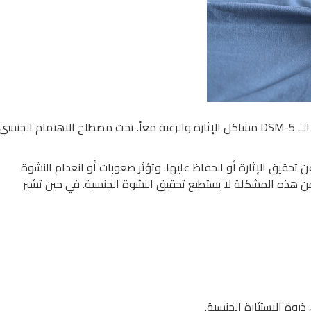
ويصنف الدليل التشخيصي والاحصائي للاضطرابات العقلية أو الــ DSM-5 مشاكل الإثارة والرغبة معاً. تحت مصطلح الاهتمام الجنسي
ن تحقيق الإثارة أو الحفاظ عليها. وتؤثر صعوبات أو انعدام النشوة
من هذه المشكلة لا يستطيع تحقيق النشوة الجنسية. في حين تشير
وة الاستثارة الجنسية.