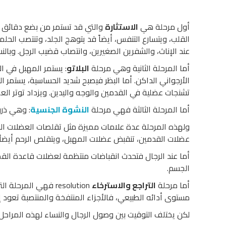
أول مرحلة هي
الاستثارة
والتي قد تستمر من بضع دقائق لع
القلب، ويتسارع التنفس، أيضاً قد يتوهج الجلد، وتنتصب الحلم
عند الإناث، والشفرين الصغيرين، وانتصاب قضيب الرجل. وبالنسب
أما المرحلة الثانية وهي مرحلة
البلاتو
: يستمر المهبل في ال
الأرجواني الداكن. أما البظر فيصبح شديد الحساسية، يستمر 
تشنجات عضلية في القدمين والوجه واليدين. ويزداد توتر الع
أما المرحلة الثالثة فهي مرحلة
النشوة الجنسية
: وهي ذرو
ولهذه المرحلة عدة علامات مميزة مثل تقلصات العضلات الل
عضلات القدمين، تنقبض عضلات المهبل، ويتقلص الرحم أيضاً.
أما عند الرجال فتحدث انقباضات منتظمة لعضلات قاعدة القض
الجسم.
أما مرحلة
التراجع والاسترخاء
resolution فهي الم
مستوى أدائه الطبيعي، فالأجزاء المنتفخة والمنتصبة تعود 
لكن يختلف التوقيت بين وصول الرجال والنساء لهذه المراحل.