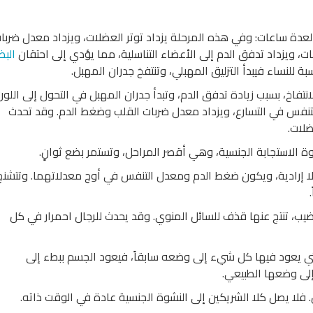
دة ساعات: وفي هذه المرحلة يزداد توتر العضلات، ويزداد معدل ضربا
ات، ويزداد تدفق الدم إلى الأعضاء التناسلية، مما يؤدي إلى احتقان
البظ
ة للنساء فيبدأ التزليق المهبلي، وتنتفخ جدران المهبل.
انتفاخ، بسبب زيادة تدفق الدم، وتبدأ جدران المهبل في التحول إلى اللون
التنفس في التسارع، ويزداد معدل ضربات القلب وضغط الدم. وقد تحدث
ضلات.
ة الاستجابة الجنسية، وهي أقصر المراحل، وتستمر بضع ثوانٍ.
ا إرادية، ويكون ضغط الدم ومعدل التنفس في أوج معدلاتهما. وتتشنج
يب، تنتج عنها قذف للسائل المنوي. وقد يحدث للرجال احمرار في كل
رحلة التي يعود فيها كل شيء إلى وضعه سابقاً، فيعود الجسم ببطء إلى
إلى وضعها الطبيعي.
 فلا يصل كلا الشريكين إلى النشوة الجنسية عادة في الوقت ذاته.