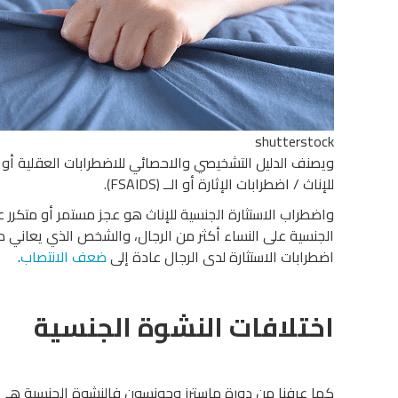
shutterstock
للإناث / اضطرابات الإثارة أو الــ (FSAIDS).
واضطراب الاستثارة الجنسية للإناث هو عجز مستمر أو متكرر ع
الجنسية على النساء أكثر من الرجال، والشخص الذي يعاني 
اضطرابات الاستثارة لدى الرجال عادة إلى
ضعف الانتصاب
.
اختلافات النشوة الجنسية
كما عرفنا من دورة ماسترز وجونسون فالنشوة الجنسية هي ذر