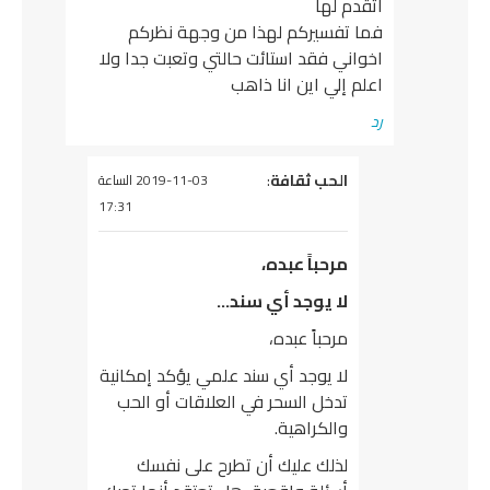
اتقدم لها
فما تفسيركم لهذا من وجهة نظركم
اخواني فقد استائت حالتي وتعبت جدا ولا
اعلم إلي اين انا ذاهب
رد
يقول
الحب ثقافة
:
2019-11-03 الساعة
17:31
مرحباً عبده،
لا يوجد أي سند…
مرحباً عبده،
لا يوجد أي سند علمي يؤكد إمكانية
تدخل السحر في العلاقات أو الحب
والكراهية.
لذلك عليك أن تطرح على نفسك