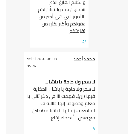
والكلام الفارغ الذى
تتحدثون فيه ولاشأن لكم
بالأمور التى هى أكبر من
عقولكم وأكبر بكثير من
ثقافتكم
رد
يقول
محمد أحمد
:
2020-06-03 الساعة
05:24
لا سحر ولا حاجة يا باشا …
لا سحر ولا حاجة يا باشا .. الحكاية
فيها (إن).. فهمت !!! في دكر تاني يا
معلم وخصوصا إنها طالبة ف
الجامعة .. زميلها يا باشا مظبطين
مع بعض .. أنصحك إخلع
رد