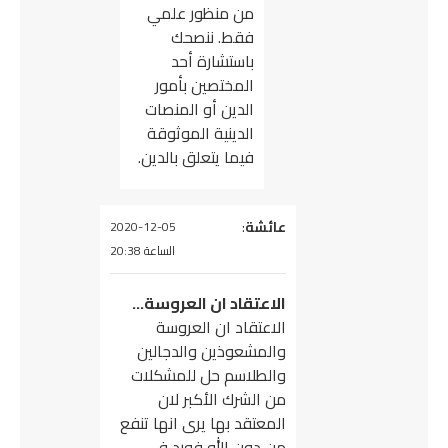
من منظور علمي
فقط. ننصحك
باستشارة أحد
المختصين بأمور
الدين أو المنصات
الدينية الموثوقة
فيما يتعلق بالدين.
يقول
عائشة
:
2020-12-05
الساعة 20:38
الاعتقاد ان العروسة…
الاعتقاد ان العروسة
والمشعوذين والدجالين
والطلاسم حل للمشكلات
من الشرك الأكبر لان
المعتقد بها يرى انها تنفع
من دون الله فورد في