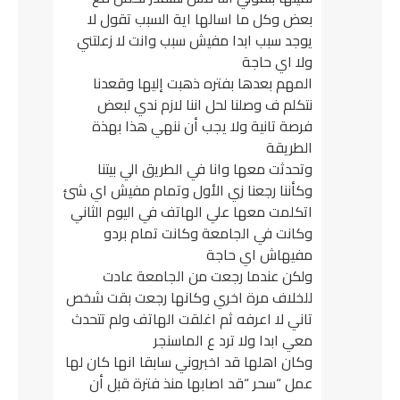
بعض وكل ما اسالها اية السبب تقول لا
يوجد سبب ابدا مفيش سبب وانت لا زعلتني
ولا اي حاجة
المهم بعدها بفتره ذهبت إليها وقعدنا
نتكلم ف وصلنا لحل اننا لازم ندي لبعض
فرصة تانية ولا يجب أن ننهي هذا بهذة
الطريقة
وتحدثت معها وانا في الطريق الي بيتنا
وكأننا رجعنا زي الأول وتمام مفيش اي شئ
اتكلمت معها علي الهاتف في اليوم الثاني
وكانت في الجامعة وكانت تمام بردو
مفيهاش اي حاجة
ولكن عندما رجعت من الجامعة عادت
للخلاف مرة اخري وكانها رجعت بقت شخص
تاني لا اعرفه ثم اغلقت الهاتف ولم تتحدث
معي ابدا ولا ترد ع الماسنجر
وكان اهلها قد اخبروني سابقا انها كان لها
عمل “سحر “قد اصابها منذ فترة قبل أن