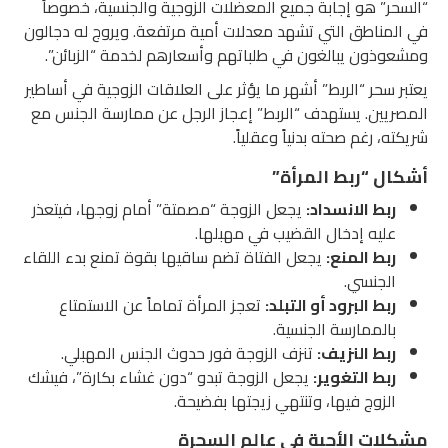
“السحر” هو إجابة جميع المعضلات الزوجية والجنسية، خصوصاً
في المناطق التي تشهد معدلات أمية مرتفعة. ويروج له دجالون
ومشعوذون يبالغون في طلباتهم وأسعارهم لخدمة “الزبائن”.
يعتبر سحر “الربط” أشهر ما يؤثر على العلاقات الزوجية في أساطير
المصريين. يستهدف “الربط” إعجاز الرجل عن ممارسة الجنس مع
شريكته، رغم صحته بدنياً وعقلياً.
أشكال “ربط المرأة”
ربط الانسداد:
يجعل الزوجة “مصمتة” أمام زوجها، فيتعذر
عليه إدخال القضيب في مهبلها.
ربط المنع:
يجعل الفتاة تضم ساقيها بقوة تمنع بدء اللقاء
الجنسي.
ربط البرود أو التبلد:
تعجز المرأة تماماً عن الاستمتاع
بالممارسة الجنسية.
ربط النزيف:
تنزف الزوجة فور حدوث الجنس المهبلي.
ربط التغوير:
يجعل الزوجة تبدو “دون غشاء بكارة”، فيشك
الزوج فيها، وتنتهي زيجتها بفضيحة.
مشكلات الأحبة في عالم السحرة