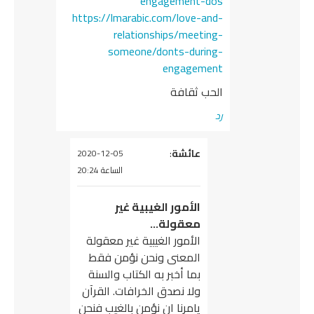
engagement-dos
https://lmarabic.com/love-and-
relationships/meeting-
someone/donts-during-
engagement
الحب ثقافة
رد
يقول
عائشة
:
2020-12-05
الساعة 20:24
الأمور الغيبية غير
معقولة…
الأمور الغيبية غير معقولة
المعنى ونحن نؤمن فقط
بما أخبر به الكتاب والسنة
ولا نصدق الخرافات. القرآن
يامرنا ان نؤمن بالغيب فنحن