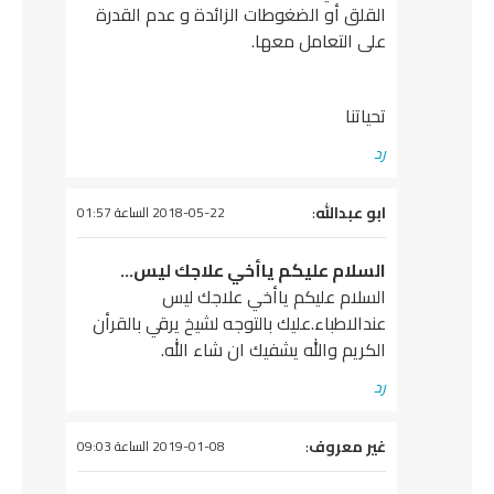
القلق أو الضغوطات الزائدة و عدم القدرة
على التعامل معها.
تحياتنا
رد
يقول
ابو عبدالله
:
2018-05-22 الساعة 01:57
السلام عليكم ياأخي علاجك ليس…
السلام عليكم ياأخي علاجك ليس
عندالاطباء.عليك بالتوجه لشيخ يرقي بالقرأن
الكريم والله يشفيك ان شاء الله.
رد
يقول
غير معروف
:
2019-01-08 الساعة 09:03