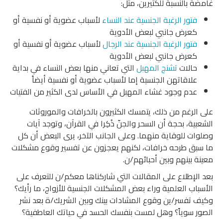
غامضة بالنسبة للكثيرين، مثل:
فتور الرغبة الجنسية عند النساء
لأسباب عضوية أو نفسية أو
كعرض جانبي لبعض الأدوية
فتور الرغبة الجنسية عند الرجال
لأسباب عضوية أو نفسية أو
كعرض جانبي لبعض الأدوية
حالات
تشنج المهبل
التي تعاني منها بعض النساء في بداية
علاقاتهن الجنسية إما لأسباب عضوية أو نفسية أيضاً
عدم وجود غشاء المهبل في الأساس لدى الكثير من الفتيات
على الرغم من ذلك، يتمسك الكثيرون بالخرافات والموروثات
الشعبية، بحجة أن السحر والجنّ ذُكِرا في القرآن، وتوجد آيات
وصلوات للوقاية منهما. وعلى الجانب الآخر، يرى البعض أن كل
ما سبق طرحه خرافات، لكنهم يعجزون عن تفسير وقوع مشكلات
معينة بينهم وبين أحبائهم/ن.
بعد الإطلاع على المقالات التي شاركناها معكم/ن للتعرف على
الأسباب العلمية وراء بعض المشكلات الجنسية للأزواج، ما رأيك؟
وكيف تفسر/ين وقوع المشادات بينك وبين الشريك/ة بعد نشر
الصور سوياً؟ وهل لمست بنفسك الحسد في حياتك العاطفية؟