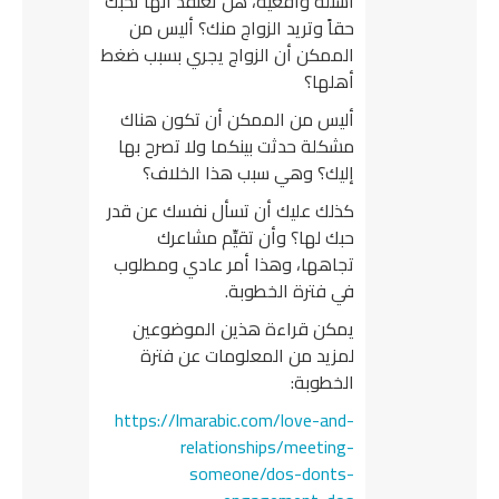
أسئلة واقعية، هل تعتقد أنها تحبك
حقاً وتريد الزواج منك؟ أليس من
الممكن أن الزواج يجري بسبب ضغط
أهلها؟
أليس من الممكن أن تكون هناك
مشكلة حدثت بينكما ولا تصرح بها
إليك؟ وهي سبب هذا الخلاف؟
كذلك عليك أن تسأل نفسك عن قدر
حبك لها؟ وأن تقيِّم مشاعرك
تجاهها، وهذا أمر عادي ومطلوب
في فترة الخطوبة.
يمكن قراءة هذين الموضوعين
لمزيد من المعلومات عن فترة
الخطوبة:
https://lmarabic.com/love-and-
relationships/meeting-
someone/dos-donts-