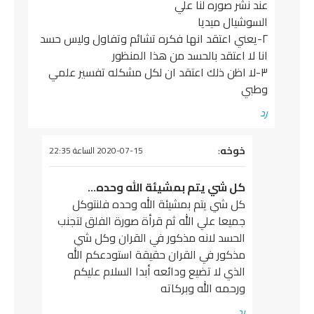
عند نشر صوره لنا علي
السوشيال ميديا
٢-يعني اعتقد انها فكره تشائم وتفاول وليس حسد
انا لا اعتقد بالحسد من هذا المنظور
٣-لا اظن ذلك اعتقد ان لكل مشكله تفسير علمي
وطبي
رد
يقول
خوخه
:
2020-07-15 الساعة 22:35
كل شي يتم بمشيئة الله وحده…
كل شي يتم بمشيئة الله وحده فلنتوكل
جميعا علي الله ثم قرأة صورة الفلق لتجنب
الحسد لانه مذكور في القران وكل شي
مذكور في القران حقيقة استودعكم الله
الذي لا تضيع ودائعه أبدا السلام عليكم
ورحمه الله وبركاته
رد