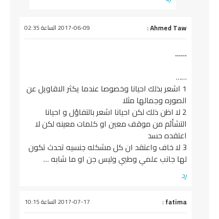
يقول
Ahmed Taw
:
2017-06-09 الساعة 02:35
……
……
1 اشعر بذلك احيانا وخصوصا عندما يكثر الاقاويل عن
الصوره وجمالها مثلا
2 لا اظن ذلك لكن احيانا اشعر بالتفاؤل و احيانا
التشأئم من موقف معين او كلمات معينه لكن لا
اعتقده حسد
3 لا خاف واعتقد ان كل مشكله جنسيه تحدث تكون
لها جانب علمي وطبي وليس جن او ما شابه …
رد
يقول
fatima
:
2017-07-17 الساعة 10:15