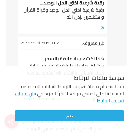
رقية شرعية اختي الحل الوحيد…
رقية شرعية اختي الحل الوحيد وقراة القرآن
و ستشفين بإذن الله
رد
يقول
غير معروف
:
2019-03-29 الساعة 21:41
هذا اكتءاب لا علاقة بالسحر…
هذا اكتءاب لا علاقة بالسحر يجب زيارة
طبيب نفساني وانشاء الله تستعيد نشاطك
سياسة ملفات الارتباط
رد
نريد استخدام ملفات تعريف الارتباط التحليلية المخصصة
لمساعدتنا على تحسين موقعنا. اقرأ المزيد في
بيان ملفات
يقول
سهام
:
2019-04-28 الساعة 19:48
تعريف الارتباط
اخي الكريم انصحك بشراء سبعه…
نعم
اخي الكريم انصحك بشراء سبعه اكياس من
الملح الخشن يوم الاربعاء ضروري الاربعاء