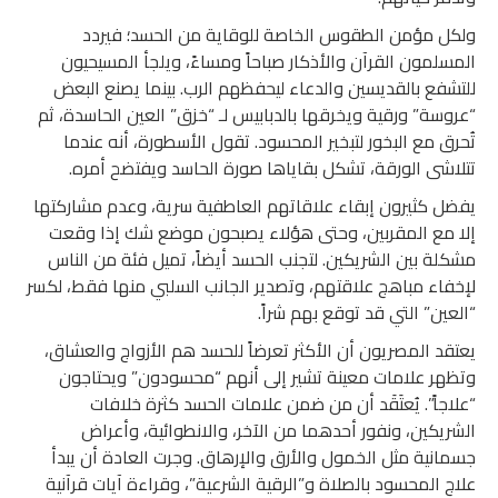
ولكل مؤمن الطقوس الخاصة للوقاية من الحسد؛ فيردد
المسلمون القرآن والأذكار صباحاً ومساءً، ويلجأ المسيحيون
للتشفع بالقديسين والدعاء ليحفظهم الرب. بينما يصنع البعض
“عروسة” ورقية ويخرقها بالدبابيس لـ “خزق” العين الحاسدة، ثم
تُحرق مع البخور لتبخير المحسود. تقول الأسطورة، أنه عندما
تتلاشى الورقة، تشكل بقاياها صورة الحاسد ويفتضح أمره.
يفضل كثيرون إبقاء علاقاتهم العاطفية سرية، وعدم مشاركتها
إلا مع المقربين، وحتى هؤلاء يصبحون موضع شك إذا وقعت
مشكلة بين الشريكين. لتجنب الحسد أيضاً، تميل فئة من الناس
لإخفاء مباهج علاقتهم، وتصدير الجانب السلبي منها فقط، لكسر
“العين” التي قد توقع بهم شراً.
يعتقد المصريون أن الأكثر تعرضاً للحسد هم الأزواج والعشاق،
وتظهر علامات معينة تشير إلى أنهم “محسودون” ويحتاجون
“علاجاً”. يُعتَقَد أن من ضمن علامات الحسد كثرة خلافات
الشريكين، ونفور أحدهما من الآخر، والانطوائية، وأعراض
جسمانية مثل الخمول والأرق والإرهاق. وجرت العادة أن يبدأ
علاج المحسود بالصلاة و”الرقية الشرعية”، وقراءة آيات قرآنية