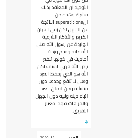
التوحيد ان المعتقد بذلك
مشرك وهذه من
الsuperstitions الناتجة
عن الجهل لكن رقى القرآن
الكريم والأذكار الشرعية
الواردة عن رسول الله صلى
الله عليه وسلم وردت
أحاديث في كونها تنفع
بإذن الله فهي اسباب لكن
الله هو الذي يحفظ العبد
وهي لا تنفع وحدها دون
مشيئته ومن ايمان العبد
اتباع دينه ونبيه دون الجهل
والخرافات فهذا معيار
التفريق.
رد
يقول
الحب
2020-12-