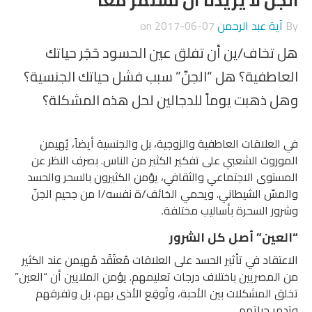
الجنّ لا يريدنا أن نستمر معاً
By
آية عبد الرحمن
on
2017-06-07
هل تخاف/ين أن تفلق عين الحسود حَجَر حياتك
العاطفية؟ هل “الجنّ” سبب فشل حياتك الجنسية؟
وهل ذهبت يوماً للدجالين لحل هذه المشكلة؟
في العلاقات العاطفية والزوجية، بل والجنسية أيضاً، يُهيمن
الموروث الشعبي على تفكير الكثير من الناس. بصرف النظر عن
المستوى الاجتماعي والثقافي، يؤمن الكثيرون بالسحر والحسد
والمسّ الشيطاني. ويحمي الخائف/ة نفسه/ا من جحيم الجنّ
وشرور السحرة بأساليب مختلفة.
“العين” أصل كل الشرور
الاعتقاد في تأثير الحسد على العلاقات مُعتَقَد مُهيمن عند الكثير
من المصريين باختلاف درجات تعليمهم. يؤمن الملايين أن “العين”
تخلق المشكلات بين الأحبة، وتُوقِع الأذى بهم، بل وتفرقهم
وتدمر حياتهم.