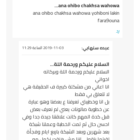
ana ohibo chakhsa wahowa…
ana ohibo chakhsa wahowa yohiboni lakin
fara9ouna
رد
يقول
عبده سنهابي
:
2019-11-03 الساعة 11:29
السلام عليكم ورحمة اللة…
السلام عليكم ورحمة اللة وبركاته
اخواني
انا اعاني من مشكلة كبيرة ف الحقيقة هي
لا تتعلق بي فقط
بل انا وخطيبتي تعرفنا ع بعضنا وهو عبارة
عن خطوبة صالونات يعني لم نعرف بعض
قبل كدة المهم كانت علاقتنا جيدة جدا وفي
احسن حال ثم تمت الخطبة وعملنا شبكة
بعد شهرين وبعد الشبكة باربع ايام وفجأة
لقيتها بتقولي اننا مش هنقدر نكمل مع