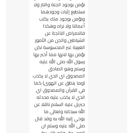
نؤمن بوجود الجنة والنار ولا
نستطيع إثبات وجودهما
ونؤمن بوجود ملك يكتب
أعمالنا ولا نراه وهكذا
فالامراض الناتجة عن
الشياطين والجن من الأمور
الغيبية غير المحسوسة لكن
نؤمن بها لانها مما أخبر بها
رسول الله صلى الله عليه
وسلم وهو الصادق
المصدوق اي الذي لا يكذب
(وما ينطق عن الهوى) كما
في القرآن والمصدوق اي
الذي لا يكذب عليه محدثه
جبريل عليه السلام ناقلا عن
الله سبحانه وتعالى ما
يوحي إليه الله به وقد قال
صلى الله عليه وسلم ان
العين حق وانه كان يرقي