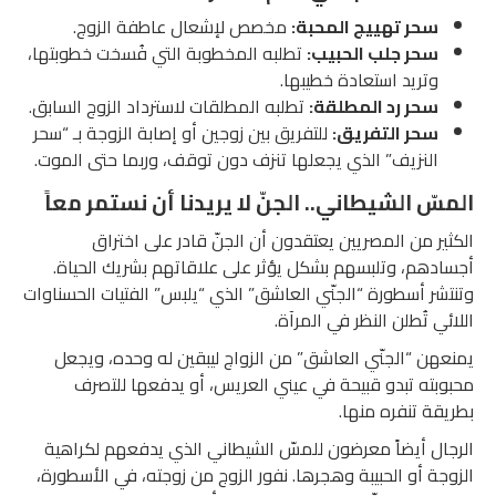
سحر تهييج المحبة:
مخصص لإشعال عاطفة الزوج.
سحر جلب الحبيب:
تطلبه المخطوبة التي فُسخت خطوبتها،
وتريد استعادة خطيبها.
سحر رد المطلقة:
تطلبه المطلقات لاسترداد الزوج السابق.
سحر التفريق:
للتفريق بين زوجين أو إصابة الزوجة بـ “سحر
النزيف” الذي يجعلها تنزف دون توقف، وربما حتى الموت.
المسّ الشيطاني.. الجنّ لا يريدنا أن نستمر معاً
الكثير من المصريين يعتقدون أن الجنّ قادر على اختراق
أجسادهم، وتلبسهم بشكل يؤثر على علاقاتهم بشريك الحياة.
وتنتشر أسطورة “الجنّي العاشق” الذي “يلبس” الفتيات الحسناوات
اللائي تُطلن النظر في المرآة.
يمنعهن “الجنّي العاشق” من الزواج ليبقين له وحده، ويجعل
محبوبته تبدو قبيحة في عيني العريس، أو يدفعها للتصرف
بطريقة تنفره منها.
الرجال أيضاً معرضون للمسّ الشيطاني الذي يدفعهم لكراهية
الزوجة أو الحبيبة وهجرها. نفور الزوج من زوجته، في الأسطورة،