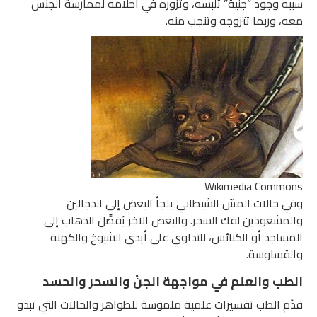
سببه وجود “جنّية” تلبسه، وتزوره في أحلامه لممارسة الجنس
معه، وربما تتزوجه وتنجب منه.
Wikimedia Commons
وفي حالات المسّ الشيطاني يلجأ البعض إلى الدجالين
والمشعوذين لفك السحر. والبعض الآخر يُفضِّل الذهاب إلى
المساجد أو الكنائس، للتداوي على أيدي الشيوخ والكهنة
والقساوسة.
الطب والعلم في مواجهة الجنّ والسحر والحسد
قدَّم الطب تفسيرات علمية ملموسة للظواهر والحالات التي تبدو