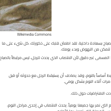
Wikimedia Commons
 للصباح بسعادة داخلية. لقد اطمئن قلبك على ذكورتك. كل شيء على ما
ي تتمكن من النهوض وبدء يومك.
المسمى غير دقيق لأن الانتصاب الذي يحدث للرجل، ليس مرتبطاً بالصباح
تبط أساساً بالنوم، وقد يصادف أن يستيقظ الرجل مع حدوثه أو قبل
رات أثناء النوم بشكل يومي.
ددت الافتراضيات حول ذلك.
لتي نمر بها جميعنا يومياً. يحدث الانتصاب في إحدى مراحل النوم،