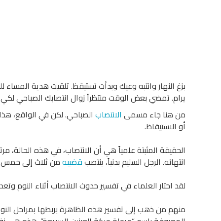
بزغ النهار وانتبه وعيك وبدأت تستيقظ. تلقيت هدية المساء
يرام. تمضي بعض الوقت منتظراً زوال انتصابك الصباحي لك
من هنا جاء مسمى
الانتصاب
الصباحي. لكن في الواقع، هذا 
أو الاستيقاظ.
الحقيقة المثبتة علمياً هي أن الانتصاب، في هذه الحالة، مر
انتهائه. الرجل السليم بدنياً، ينتصب
قضيبه
من ثلاث إلى خمس م
لقد احتار العلماء في تفسير حدوث الانتصاب أثناء النوم وتع
منهم من ذهب إلى تفسير هذه الظاهرة بربطها بمراحل النوم ا