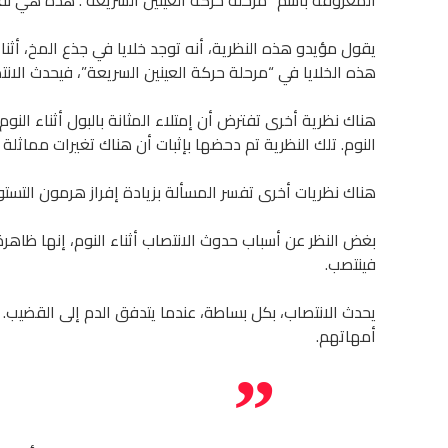
المعروفة باسم “مرحلة حركة العينين السريعة”. هذه هي نفس
يقول مؤيدو هذه النظرية، أنه توجد خلايا في جذع المخ، أثنا
هذه الخلايا في “مرحلة حركة العينين السريعة”، فيحدث الانت
هناك نظرية أخرى تفترض أن إمتلاء المثانة بالبول أثناء النو
النوم. تلك النظرية تم دحضها بإثبات أن هناك تغيرات مماثلة تح
هناك نظريات أخرى تفسر المسألة بزيادة إفراز هرمون التست
بغض النظر عن أسباب حدوث الانتصاب أثناء النوم، إنها ظاهرة
فينتصب.
يحدث الانتصاب، بكل بساطة، عندما يتدفق الدم إلى القضيب. ي
أمهاتهم.