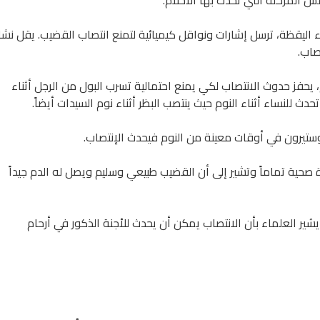
 المرحلة التي تحدث بها الأحلام.
ء اليقظة، ترسل إشارات ونواقل كيميائية لتمنع انتصاب القضيب. يقل نش
صاب.
م، يحفز حدوث الانتصاب لكي يمنع احتمالية تسرب البول من الرجل أثناء
دث للنساء أثناء النوم حيث ينتصب البظر أثناء نوم السيدات أيضاً.
وستيرون في أوقات معينة من النوم فيحدث الإنتصاب.
 صحية تماماً وتشير إلى أن القضيب طبيعي وسليم ويصل له الدم جيداً
شير العلماء بأن الانتصاب يمكن أن يحدث للأجنة الذكور في أرحام