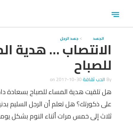
جاوز
لاعلان
Open
menu
الجسد
جسد الرجل
الانتصاب … هدية ال
للصباح
By
الحب ثقافة
on
2017-10-30
هل تلقيت هدية المساء للصباح بسعادة دا
على ذكورتك؟ هل تعلم أن الرجل السليم بدني
ثلاث إلى خمس مرات أثناء النوم بشكل يوم