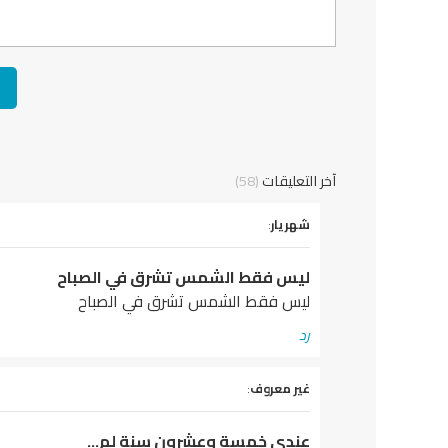
آخر التعليقات
(58)
يقول
شهريار
:
ليس فقط الشمس تشرق في الصباح
ليس فقط الشمس تشرق في الصباح
رد
يقول
غير معروف
:
عندى خمسة وعشرون سنة لم…