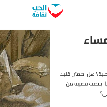
مساء
خلية؟ هل اطمئن قلبك
اً، ينتصب قضيبه من
ي؟