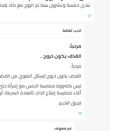
عندى خمسة وعشرون سنة لم اتزوج مع ذلك يقذف 
رد
يقول
الحب ثقافة
:
مرحباً،
القذف يكون خروج…
مرحباً،
القذف يكون خروج للسائل المنوي من القضي
ليس بالضرورة ممارسة الجنس مع إمرأة حتى يحدث
أثناء ممارسة إمتاع الذات (العادة السرية)، أو ت
فريق التحرير
رد
يقول
غير معروف
: