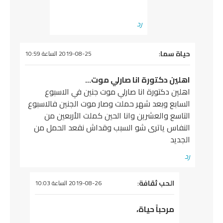
رد
قول
ياة سما
:
2019-08-25 الساعة 10:59
هلين دكتورة انا صارلي موت…
هلين دكتورة انا صارلي موت جنين في الاسبوع
لسابع وبعد شهر حملت وصار موت الجنين فالاسبوع
لتاسع والعشرين وانا الحين كملت الأربعين من
لنفاس ياترى شو السبب وقداش نقعد الحمل من
لجديد
د
يقول
الحب ثقافة
:
2019-08-26 الساعة 10:03
مرحباً حياة،