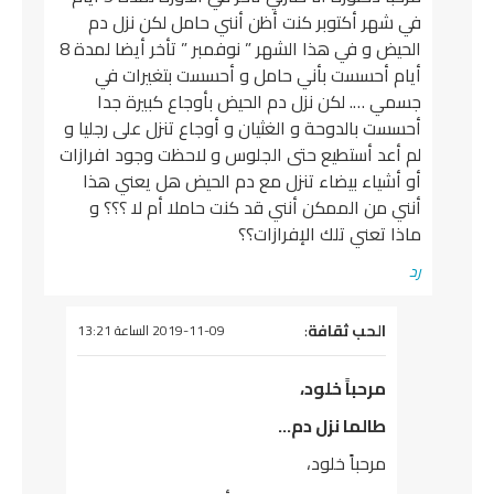
ي شهر أكتوبر كنت أظن أنني حامل لكن نزل دم
الحيض و في هذا الشهر ” نوفمبر ” تأخر أيضا لمدة 8
يام أحسست بأني حامل و أحسست بتغيرات في
سمي …. لكن نزل دم الحيض بأوجاع كبيرة جدا
حسست بالدوحة و الغثيان و أوجاع تنزل على رجليا و
م أعد أستطيع حتى الجلوس و لاحظت وجود افرازات
و أشياء بيضاء تنزل مع دم الحيض هل يعني هذا
نني من الممكن أنني قد كنت حاملا أم لا ؟؟؟ و
اذا تعني تلك الإفرازات؟؟
د
يقول
الحب ثقافة
:
2019-11-09 الساعة 13:21
مرحباً خلود،
طالما نزل دم…
مرحباً خلود،