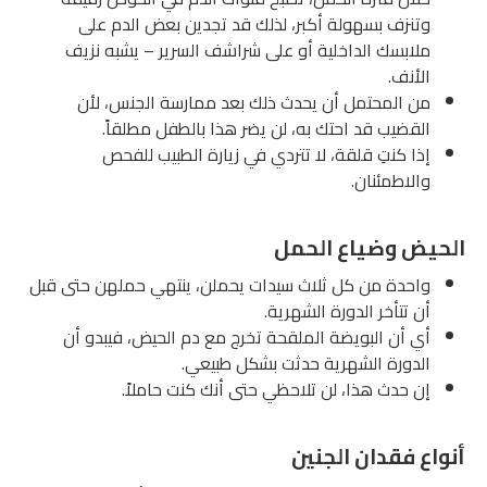
زف بسهولة أكبر، لذلك قد تجدين بعض الدم على
بسك الداخلية أو على شراشف السرير – يشبه نزيف
نف.
المحتمل أن يحدث ذلك بعد ممارسة الجنس، لأن
ضيب قد احتك به، لن يضر هذا بالطفل مطلقاً.
 كنتِ قلقة، لا تتردي في زيارة الطبيب للفحص
اطمئنان.
 وضياع الحمل
دة من كل ثلاث سيدات يحملن، ينتهي حملهن حتى قبل
تتأخر الدورة الشهرية.
أن البويضة الملقحة تخرج مع دم الحيض، فيبدو أن
ورة الشهرية حدثت بشكل طبيعي.
حدث هذا، لن تلاحظي حتى أنك كنت حاملاً.
فقدان الجنين