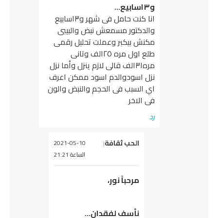
و٣اسابيع…
انا كنت حامل فى شهر و٣اسابيع
والدكتور مسمعش نبض والبيبى
مكنش بيكبر وعملت تحليل رقمى
طلع اول مره ٢٥الف وتانى
مره٣١الف قالى لازم ينزل وأما نزل
نزل اسودوالدم اسود ممكن اعرف
اي السبب فى الحجم والنبض والون
فى الاخر
رد
يقول
الحب ثقافة
:
2021-05-10
الساعة 21:21
مرحباً نور،
نأسف لفقدان…