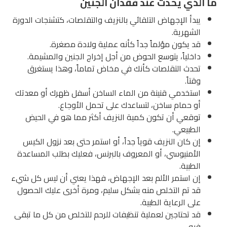
ي يحدث عند فقدان الجنين
أ الإجهاض التلقائي بالنزيف والتقلصات، كتشنجات الدورة
هرية.
يكون مؤلماً جداً كأنه عملية ولادة مصغرة.
لياً، يتوسع الحوض من أجل إخراج الجنين والمشيمة.
ث التقلصات كأنك في مخاض تماماً، وهذا يستغرق
ً.
خدمي قنينة من الماء الساخن أسفل ظهرك أو معدتك
حمام ساخن، لتساعدك على تحمل الأوجاع.
عي أن تكون كمية النزيف أكثر مما هو في الحيض
بيعي.
كان النزيف قوياً جداً، أو استمر حتى بعد نزول الكيس
منيوسي، أو المعروف بالبرنس، فعليك بطلب المساعدة
بية.
استمر الألم بعد الإجهاض، فهذا يعني أن ليس كل شيء
تم التخلص منه بشكل سليم، ومرة أخرى عليك الحصول
 الرعاية الطبية.
تحتاجين لعملية تنظيفات للرحم للتخلص من كل ما تبقى
.