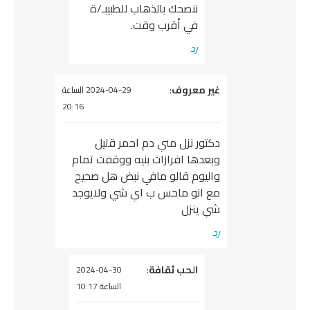
ننصحك بالذهاب للطبيبـ/ة
في أقرب وقت.
رد
يقول
غير معروف
:
2024-04-29 الساعة
20:16
دكتور نزل مني دم احمر قليل
وبعدها افرازات بنيه ووقفت تمام
واليوم قالو مافي نبض هل صحيح
مع انو ماحس ب اي شي ولايوجد
شي ينزل
رد
يقول
الحب ثقافة
:
2024-04-30
الساعة 10:17