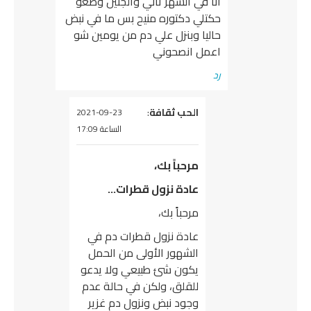
انا في الشهر ثاني والجنين وضعو
حكتلي دكتوره منيح بس ما في نبض
حاليا وبنزل علي دم من يومين شو
اعمل انصحوني
رد
يقول
الحب ثقافة
:
2021-09-23
الساعة 17:09
مرحباً بك،
عادة نزول قطرات…
مرحباً بك،
عادة نزول قطرات دم في
الشهور الأولى من الحمل
يكون شئ طبيعي ولا يدعو
للقلق، ولكن في حالة عدم
وجود نبض ونزول دم غزير