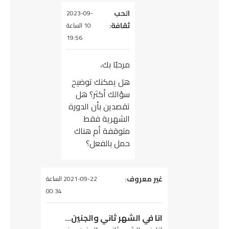
يقول
الحب
2023-09-
ثقافة
:
10 الساعة
19:56
مرحبًا بك،
هل يمكنك توضيح
سؤالك أكثر؟ هل
تقصدين بأن الدورة
الشهرية فقط
متوقفة أم هناك
حمل بالفعل؟
يقول
غير معروف
:
2021-09-22 الساعة
00:34
انا في الشهر ثاني والجنين…