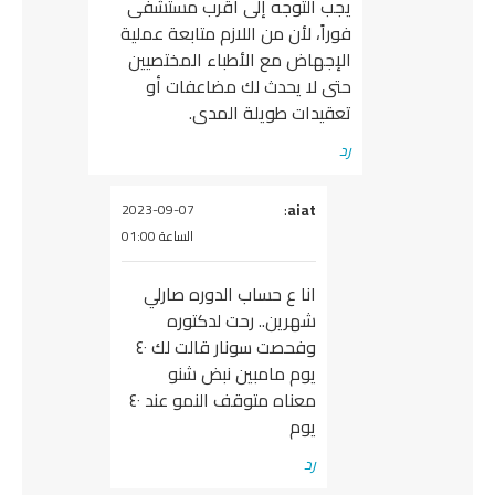
يجب التوجه إلى أقرب مستشفى
فوراً، لأن من اللازم متابعة عملية
الإجهاض مع الأطباء المختصيين
حتى لا يحدث لك مضاعفات أو
تعقيدات طويلة المدى.
رد
aiat
يقول
:
2023-09-07
الساعة 01:00
انا ع حساب الدوره صارلي
شهرين.. رحت لدكتوره
وفحصت سونار قالت لك ٤٠
يوم مامبين نبض شنو
معناه متوقف النمو عند ٤٠
يوم
رد