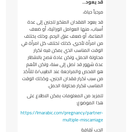
قد يعود…
مرحباً حياة،
قد يعود الفقدان المتكرر للجنين إلى عدة
أسباب، منها العوامل الوراثية، أو ضعف
المناعة، أو ضعف عنق الرحم، وذلك يختلف
من امرأة لأخرى. كذلك تختلف كل امرأة في
الوقت المناسب الذي يمكن فيه تكرار
محاولة الحمل، ولكن عادة ننصح بالانتظار
عدة شهور قد تصل إلى سنة، ولكن الأهم
هو الفحص والمراجعة عند الطبيب/ة للتأكد
من سبب تكرار فقدان الجنين، وكذلك الوقت
المناسب لتكرار محاولة الحمل.
للمزيد من المعلومات يمكن الاطلاع على
هذا الموضوع:
https://lmarabic.com/pregnancy/partner-
multiple-miscarriage
الحب ثقافة