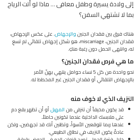
ادة يسيرة وطفل معافى … ماذا لو أتت الرياح
 تشتهي السفن؟
ق بين فقدان الجنين
والإجهاض
. على عكس الإجهاض،
فقدان الجنين، miscarriage، هو شكل إجهاض تلقائي لم تسعِ
هى الحمل دون رغبة منكِ.
 فرص فقدان الجنين؟
نحو واحدة من كل 5 نساء حوامل ينتهي بهنّ الأمر
 التلقائي أو فقدان الجنين غير المخطط له.
 الذي لا خوف منه
يكون مخيفاً أن تنزفي من
المهبل
أو أن تظهر بقع دم
 ملابسك الداخلية عندما تكونين حاملاً.
ها ربما تتوقعين الأسوأ، وتظنين أنك قد تجهضين، ولكن
ةً يكون النزيف في نطاق الطبيعي.
ل فترة الحمل، تصبح قنوات الدم في الحوض رقيقة