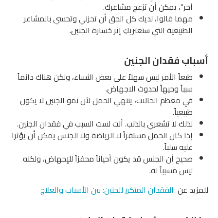
”، يمكن أن تزعج مشاعرك.
ا قالوا، لديك كل الحق أن تحزني وتحسي بالمشاعر
بيعية التي ستعتريكِ إثر خسارة الجنين.
فقدان الجنين
اً الأمر ليس سهلاً على بعض النساء، ولكن هناك دائماً
اً وجيهاً لحدوث الاجهاض.
معظم الحالات، ينتهي الحمل لأن نمو الجنين لا يكون
ياً.
ك لا تشعري بالذنب. أنت لست السبب في فقدان الجنين.
 كان الحمل مستقراً لا الرياضة ولا الجنس يمكن أن يؤثرا
 سلباً.
ح أن الجنس قد يكون أحياناً محفزاً للإجهاض، ولكنه
 مسبباً له.
عن
الفقدان المتكرر للجنين: بين الأسباب والعلاج