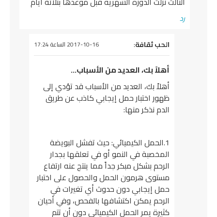
لثالث نزلت الدوره الشهريه قبل موعدها بثلاثة ايام
د
يقول
الحب ثقافة
:
2017-10-16 الساعة 17:24
أهلاً بك، العديد من الأسباب…
أهلاً بك، العديد من الأسباب قد تؤدي إلى
ظهور اختبار حمل إيجابي كاذب عن طريق
الدم نذكر منها:
1.الحمل الكيميائي: حيث تفشل البويضة
المخصبة في النمو أو في تعلقها بجدار
الرحم بشكل مبكر جداً مما ينتج عنه ارتفاع
مستوى هرمون الحمل والحصول على اختبار
حمل إيجابي دون حدوث أي تغيرات في
الرحم يمكن اكتشافها بالفحص، وفي أحيان
كثيرة يمر الحمل الكيميائي دون أن تتم