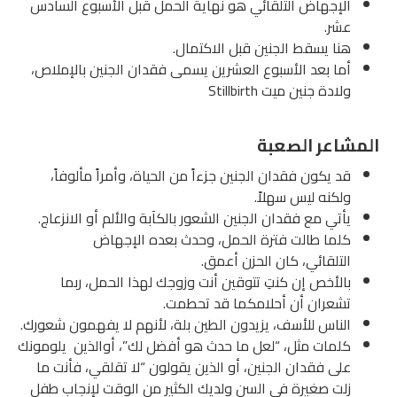
جهاض التلقائي هو نهاية الحمل قبل الأسبوع السادس
.
 يسقط الجنين قبل الاكتمال.
 بعد الأسبوع العشرين يسمى فقدان الجنين بالإملاص،
 جنين ميت Stillbirth
ر الصعبة
يكون فقدان الجنين جزءاً من الحياة، وأمراً مألوفاً،
نه ليس سهلاً.
ي مع فقدان الجنين الشعور بالكآبة والألم أو الانزعاج.
ا طالت فترة الحمل، وحدث بعده الإجهاض
لقائي، كان الحزن أعمق.
أخص إن كنتِ تتوقين أنت وزوجك لهذا الحمل، ربما
ران أن أحلامكما قد تحطمت.
اس للأسف، يزيدون الطين بلة، لأنهم لا يفهمون شعورك.
ات مثل، “لعل ما حدث هو أفضل لك”، أوالذين يلومونك
 فقدان الجنين، أو الذين يقولون “لا تقلقي، فأنت ما
 صغيرة في السن ولديك الكثير من الوقت لإنجاب طفل