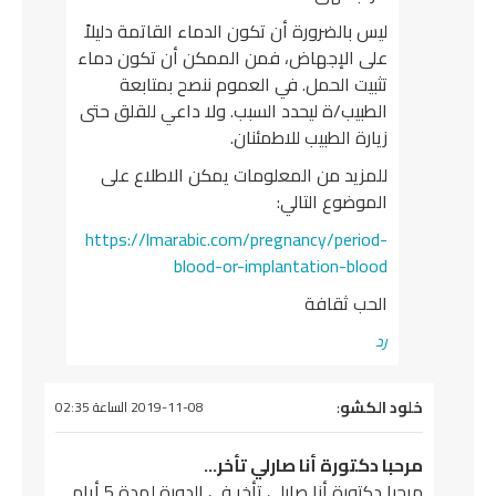
ليس بالضرورة أن تكون الدماء القاتمة دليلاً
على الإجهاض، فمن الممكن أن تكون دماء
تثبيت الحمل. في العموم ننصح بمتابعة
الطبيب/ة ليحدد السبب. ولا داعي للقلق حتى
زيارة الطبيب للاطمئنان.
للمزيد من المعلومات يمكن الاطلاع على
الموضوع التالي:
https://lmarabic.com/pregnancy/period-
blood-or-implantation-blood
الحب ثقافة
رد
قول
لود الكشو
:
2019-11-08 الساعة 02:35
رحبا دكتورة أنا صارلي تأخر…
مرحبا دكتورة أنا صارلي تأخر في الدورة لمدة 5 أيام