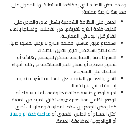
وهذه بعض النصائح التي يمكنكما الاستعانة بها للحصول على
ممارسة شرجية ممتعة:
الحرص على النظافة الشخصية بشكل عام، والحرص على
تنظيف فتحة الشرج بتفريغها من الفضلات، وغسلها بالماء
الفاتر قبل البدء في الممارسة.
استخدام مزلق مناسب، ففتحة الشرج لا ترطب نفسها ذاتياً،
لذلك ننصح باستعمال مزلق لتقليل الاحتكاك.
الاسترخاء قبل الممارسة، فيمكن لموسيقى هادئة أو
شموع معطرة أو مساچ ناعم المساهمة في خلق أجواء
تساعدك على الاسترخاء.
التدرج والبعد عن العنف يجعل المداعبة الشرجية تجربة
إيجابية لا ينتج عنها خسائر.
تجربة أوضاع جنسية مختلفة كالوقوف أو الاستلقاء أو
الوضع الخلفي doggy position، تخلق المزيد من المتعة،
كما يمكن للجمع بين هذه الممارسة وممارسات أخرى
(مثل المساچ أو الجنس الفموي أو
مداعبة غدة البروستاتا
أو الهاندچوب) لمضاعفة المتعة.