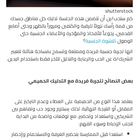
shutterstock
كم ستحب/ين أن تتضمن هذه الجلسة تدليك كل مناطق جسدك
من قمة رأسك نزولاً للرقبة والكتفين ومروراً بالظهر وحتى أصابع
القدمين، رجوعاً للأفخاذ والمؤخرة والأعضاء الجنسية حتى
الوصول
للنشوة الجنسية
؟
انها تجربة جنسية فريدة وممتعة وتسمح بمساحة هائلة لتعبير
الشريك/ة عن الحب والرعاية والتدليل للآخر فقط باستخدام اليدين.
بعض النصائح لتجربة فريدة مع التدليك الحميمي
يعتمد هذا النوع من الحميمية على العطاء وعدم التركيز على
المقابل أو النتيجة النهائية. لذلك يستلزم وجود حب وتفاهم بين
الشريكين واستعداد وتحضير، مع توقعات واضحة من البداية
لتجنب الإحباط وسوء الفهم:
استعدا قبل الممارسة بتحضير الغرفة والاستحمام وإحضار