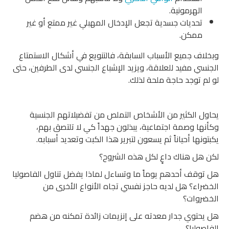
الهرمونية.
تحديات جسدية تجعل الإدخال المهبلي غير ممتع أو غير
ممكن.
وبخلاف جميع الأسباب السابقة، فالتنويع في أشكال الاستمتاع
الجنسي مفيد للعلاقة، ويزيد الإشباع الجنسي لدى الطرفين، حتى
لو لم توجد حاجة ملحة لذلك.
يحاول الكثير من الأشخاص التملص من تفضيلاتهم الجنسية
وكأنها وصمة اجتماعية، يبذلون جهداً كي لا تلتصق بهم،
يكبتونها أحياناً ثم يسعون لتبرير هذا الكبت وتعديد أسبابه.
لكن هل هناك داعٍ لكل هذه الشروح؟
هل توقف أحدهم يوماً ما وتساءل لماذا يفضل تناول الفاصوليا
الخضراء؟ هل لديه حاجز نفسي تجاه الأنواع الأخرى من
الخضروات؟
هل يحتوي جدار معدته على إنزيمات زائدة تمكنه من هضم
الفاصوليا؟