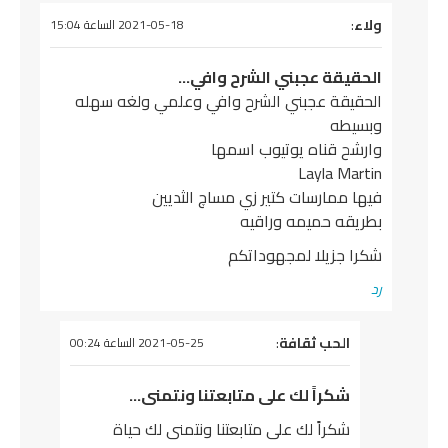
ولاء
يقول
:
2021-05-18 الساعة 15:04
الحقيقة عجبني الشرح وافي…
الحقيقة عجبني الشرح وافي وعلمي ولغه سهله
وبسيطه
وارشح قناه يوتيوب اسمها
Layla Martin
فيها ممارسات كتير زي مساچ الثديين
بطريقه حميمه وراقيه
شكرا جزيلا لمجهوداتكم
رد
يقول
الحب ثقافة
:
2021-05-25 الساعة 00:24
شكراً لك على متابعتنا ونتمنى…
شكراً لك على متابعتنا ونتمنى لك حياة