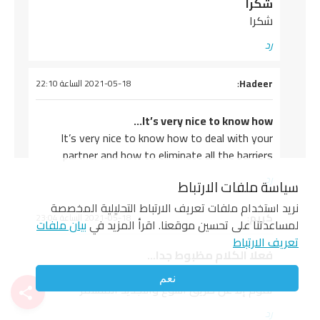
شكرا
شكرا
رد
يقول
Hadeer
:
2021-05-18 الساعة 22:10
It’s very nice to know how…
It’s very nice to know how to deal with your
partner and how to eliminate all the barriers
رد
سياسة ملفات الارتباط
نريد استخدام ملفات تعريف الارتباط التحليلية المخصصة
يقول
كريم
:
2021-05-18 الساعة 23:04
لمساعدتنا على تحسين موقعنا. اقرأ المزيد في
بيان ملفات
تعريف الارتباط
فعلا الكلام مظبوط جدا…
فعلا الكلام مظبوط جدا والحياه الزوجه الناجحه لا
نعم
تقوم إلا عن طريق التنوع والتجديد المستمر
رد