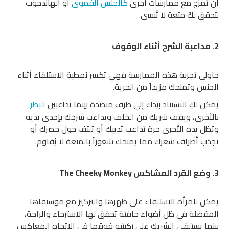
أن تُمزج مع ممارسات أخرى
كالجنس الفموي
أو الهاندجوب
لتحقق لكَ متعة لا تُنسى.
2. مداعبة الشرج أثناء الوقوف
حاولي تجربة هذه الممارسة فهي تكسر نمطية الاستلقاء أثناء
الجنس وتمنحك مزيداً من الحرية.
يمكن لكِ الاستناد بيدك إلى طرف منضدة بينما تداعبين
البظر
بالأخرى، ويقف شريك من الخلف ويداعب شرجك بإحدى يديه
وتظل يده الأخرى حرة تداعب ثدييك أو تلتف حول خصرك أو
تجذب أطراف شعرك مما يمنحك شعوراً بالمتعة لا يُقاوم.
3. وضع القرد المشاكس The Cheeky Monkey
يمكن للمرأة الاستلقاء على ظهرها والتركيز مع موسيقاها
المفضلة في ظل أضواء خافتة تحقق لها الاسترخاء والراحة،
بينما يستلقي الشريك على ركبتيه فوقها في الاتجاه المعاكس