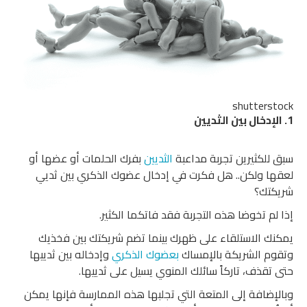
shutterstock
1. الإدخال بين الثديين
سبق للكثيرين تجربة مداعبة
الثديين
بفرك الحلمات أو عضها أو
لعقها ولكن.. هل فكرت في إدخال عضوك الذكري بين ثديي
شريكتك؟
إذا لم تخوضا هذه التجربة فقد فاتكما الكثير.
يمكنك الاستلقاء على ظهرك بينما تضم شريكتك بين فخذيك
وتقوم الشريكة بالإمساك
بعضوك الذكري
وإدخاله بين ثدييها
حتى تقذف، تاركاً سائلك المنوي يسيل على ثدييها.
وبالإضافة إلى المتعة التي تجلبها هذه الممارسة فإنها يمكن