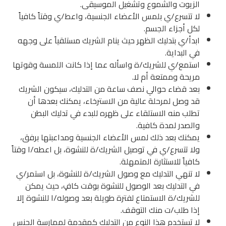
الزيوت والشموع وتشغيل الموسيقى.
لا تتسرع/ي بلمس الأعضاء الجنسية، واعط/ي وقتاً كافياً
لكل أجزاء الجسم.
ابدأ/ي بتدليك الظهر حيث ينام الشريك مستلقياً على وجهه
في البداية.
استمع/ي للشريك/ة واسأله عما إذا كانت اللمسة وقوتها
مريحة وممتعة أم لا.
بعد قضاء حوالي نصف ساعة من التدليك، سيكون الشريك
قد وصل لمرحلة عالية من الاسترخاء، يمكنك بعدها أن
تطلب منه الاستلقاء على ظهره للبدء في تدليك البطن
والصدر لمدة كافية.
يمكنك بعد ذلك لمس الأعضاء الجنسية ومداعبتها برفق،
ولا تتسرع/ي في توصيل الشريك/ة للنشوة، بل اعطه/ا وقتاً
كافياً للاستثارة المتمهلة.
لا تنهي التدليك مع وصول الشريك/ة للنشوة، بل استمر/ي
في التدليك بعد الوصول للنشوة بوقت كافٍ، حيث يمكن
للشريك/ة الاستمتاع لفترة طويلة بعد وصوله/ا للنشوة إلا
إذا طلب/ت منك التوقف.
لا تستخدم هذا النوع من التدليك كمقدمة لممارسة الجنس