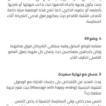
بحيث يكون وجهه باتجاه قدميها حيث يداعب مهبلها أو شرجها
بأصابعه أو عضوه الذكري، كما تمنح هذه الوضعية ميزة خاصة
لأصحاب فتشية الأقدام حيث يمكنهم لعق قدمي الشريكة أثناء
الممارسة.
4. وضع 69
مشابه للوضع السابق وفيه يستلقي الشريكان فوق بعضهما
ولكن باتجاهين متعاكسين حيث يتمكن كل منهما بلعق العضو
التناسلي للطرف الآخر.
5. مساج مع نهاية سعيدة
يبحث العديد من الأشخاص على جلسات التدليك مع الوصول
للنشوة الجنسية (Massage with happy ending) حيث تعتبر تجربة
ممتعة جداً.
للمس سحر خاص، وفي الممارسة الجنسية لا يخص اللمس