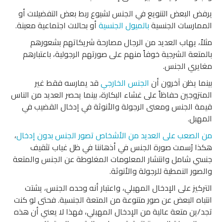
يرفض البعض التنويع في الجنس لشيوع ربط بعض التفضيلات أو
الممارسات الجنسية
بالميول الجنسية
أو بحالات اجتماعية معينة.
مثلاً، يهاب العديد من الرجال مصارحة شريكاتهم بشعورهم
بالمتعة الشرجية خوفاً منهم على صورتهم الرجولية، باعتبارهم
مغايري الجنس.
بينما يظن آخرون أن
الجنس الخارجي
قد يمارسه فقط غير
المتزوجين حفاظاً على غشاء البكارة، بينما يحصر العديد من الناس
قيمة الجنس ومعنى الرجولة والأنوثة في إدخال القضيب في
المهبل.
من
الصعب
على
العديد
من
الأشخاص
تصور
الجنس
بدون
إدخال
،
هكذا رُسمت صورة الجنس في أذهاننا في ظل غياب تثقيف
جنسي شامل وانتشار المعلومات المغلوطة عن الجنس والمتعة
والصور النمطية للرجولة والأنوثة.
التركيز على الإدخال المهبلي، واعتبار أنه وحده الجنس، يشتت
انتباه البعض عن صور متنوعة من المتعة الجنسية. فحتى لو كنت
تجد/ين متعة عالية من الإدخال المهبلي، فهذا لا يعني أن هذه