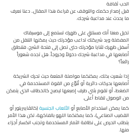
الحب ثقافة
قبل إصدار حكمك والتوقف عن قراءة هذا المقال.. دعنا نعرف
ما يحدث عند مداعبة شرجك.
تخيل معنا أنك مستلقٍ على ظهرك تستمع إلى موسيقاك
المفضلة ويد شريكتك تداعب مؤخرتك حيث يمكنها التنقل من
أسفل ظهرك لثنايا مؤخرتك حتى تصل إلى فتحة الشرج، فتنطلق
أصابعها في مداعبة شرجك دخولاً وخروجاً. هل تجده شعوراً
رائعاً؟
إذا شعرت بذلك، يمكنكما مواصلة المتعة حيث تحرك الشريكة
أصابعها بحركات دائرية أو تُنَوِّع من القوة المستخدمة في
الضغط، أو تقوم بثني طرف إصبعها ليصبح كالخطاف الذي يتمكن
من الوصول لنقاط أعلى.
كما يمكن استخدام الأصابع أو
الألعاب الجنسية
(كالڤايبريتور أو
القضيب الصناعي)، كما يمكنكما اللهو بالفاكهة، لكن هذا الأمر
يتطلب الحرص على نظافة الثمار المستخدمة وتجنب انكسار أجزاء
منها.