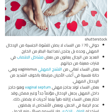
shutterstock
حوالي 70٪ من النساء لا يصلن للنشوة الجنسية من الإدخال
المهبلي وحده بل يحتجن لمداعبة البظر من الخارج.
العديد من الرجال يعانون من بعض
مشاكل الانتصاب
في
فترات معينة من حياتهم.
بعض النساء تعاني من
التشنج المهبلي
vaginismus وهي
حالة نفسية في أغلب الأحيان مرتبطة بالخوف الشديد من
الإدخال المهبلي.
بعض النساء تولد بحاجز مهبلي
vaginal septum
وهو حاجز
داخل المهبل يجعل الإدخال مؤلماً جداً وغير ممكن وقد
تختار بعض النساء إزالته طبياً بينما أخريات لا يفضلن ذلك.
عدم الرغبة في الحمل، وبعض الأشخاص لا يفضلون
استخدام
الواقي الذكري
ولا تناسبهم وسائل منع الحمل