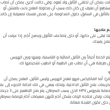
ات يمكن أن تختفي الثآليل ولا تعود، وفي حالات أخرى يمكن أن تصاب
ستطيع أن نعرف إن كان ذلك بسبب أن محاولة العلاج باءت بالفشل أو
ً بالثآليل في السابق، حاول المداومة على فحص نفسك لمعرفة إن كانت
ها تبقى على حالها، أو حتى يتضاعف الثألول ويصبح أكبر. إذا عرفت أن
علاج يفيدك.
الخلط أحياناً بين الثآليل المائية و التناسلية، وبينها وبين الهربس
فضل طريقة هي أن تطلب من الطبيبة أو الطبيب تشخيصها لك.
ثلج). أما الفالتركس فهو لعلاج الهربس وليس الثآليل. العلاج يمكن أن
لكريمات علاج الثآليل الداخلية، ولذلك ينبغي في تلك الحالة اللجوء إلى علا
الليزر أو علاج كهربائي (موجات كهربائية). أما للحد من الاصابة بفيروس HPV الذي يسبب السرطان، يتم منح الت
ر والإناث، ولكن تحتاجه الإناث بشكل أكبر لأنهن معرضات أكثر للإصابة بسرطان
حتى تكون النتيجة فعالة.