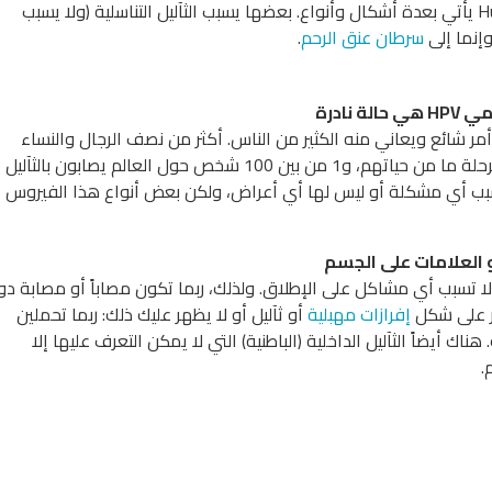
فيروس الورم الحليمي البشري Human Papilloma Virus (HPV) يأتي بعدة أشكال وأنواع. بعضها يسبب الثآليل التناسلية (ولا يسبب
إنما إلى
سرطان عنق الرحم
.
HPV
هي حالة نادرة
مر شائع ويعاني منه الكثير من الناس. أكثر من نصف الرجال والنساء
يعانون من هذا الفيروس في مرحلة ما من حياتهم، و1 من بين 100 شخص حول العالم يصابون بالثآليل
بعضها لا يسبب أي مشكلة أو ليس لها أي أعراض، ولكن بعض أنواع هذا الفيروس
ا تسبب أي مشاكل على الإطلاق. ولذلك، ربما تكون مصاباً أو مصابة دو
ر على شكل
إفرازات مهبلية
أو ثآليل أو لا يظهر عليك ذلك: ربما تحملين
يضاً الثآليل الداخلية (الباطنية) التي لا يمكن التعرف عليها إلا
.