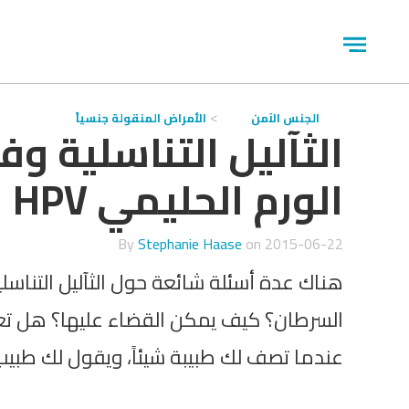
جاوز
لاعلان
Open
menu
الجنس الآمن
الأمراض المنقولة جنسياً
الثآليل التناسلية و
الورم الحليمي HPV
By
Stephanie Haase
on
2015-06-22
هناك عدة أسئلة شائعة حول الثآليل التناسل
السرطان؟ كيف يمكن القضاء عليها؟ هل تعو
عندما تصف لك طبيبة شيئاً، ويقول لك طبيب آ