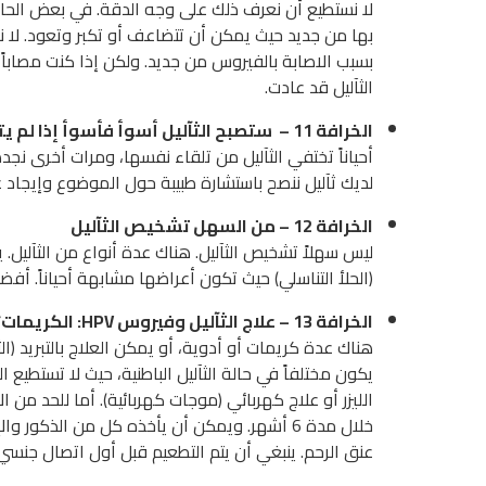
لا نستطيع أن نعرف ذلك على وجه الدقة. في بعض الحال
بها من جديد حيث يمكن أن تتضاعف أو تكبر وتعود. لا ن
بسبب الاصابة بالفيروس من جديد. ولكن إذا كنت مصابا
الثآليل قد عادت.
الخرافة 11 – ستصبح الثآليل أسوأ فأسوأ إذا لم يتم علاجها
أحياناً تختفي الثآليل من تلقاء نفسها، ومرات أخرى نجد
لديك ثآليل ننصح باستشارة طبيبة حول الموضوع وإيجاد 
الخرافة 12 – من السهل تشخيص الثآليل
ليس سهلاً تشخيص الثآليل. هناك عدة أنواع من الثآليل. يتم 
(الحلأ التناسلي) حيث تكون أعراضها مشابهة أحياناً. أ
الخرافة 13 – علاج الثآليل وفيروس
HPV
: الكريمات؟
هناك عدة كريمات أو أدوية، أو يمكن العلاج بالتبريد (ال
يكون مختلفاً في حالة الثآليل الباطنية، حيث لا تستطيع ا
خلال مدة 6 أشهر. ويمكن أن يأخذه كل من الذكو
عنق الرحم. ينبغي أن يتم التطعيم قبل أول اتصال جنسي 