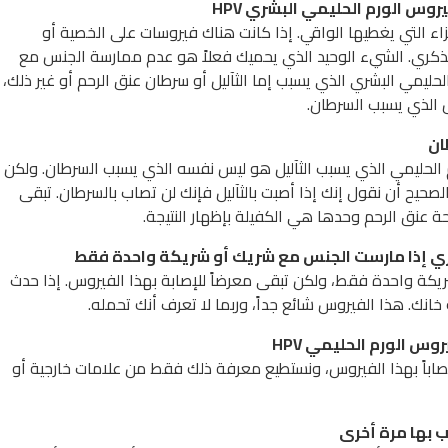
روس الورم الحليمي البشري
HPV
ء التي يغطيها الواقي. إذا كانت هناك فيروسات على الخصية أو
الذكري. الشيء الوحيد الذي يحميك فعلاً هو عدم ممارسة الجنس مع
ليمي البشري الذي يسبب إما الثآليل أو سرطان عنق الرحم أو غير ذلك،
 الذي يسبب السرطان.
 الحليمي الذي يسبب الثآليل هو ليس نفسه الذي يسبب السرطان. ولكن
ح أن نقول إنك إذا أصبت بالثآليل فإنك لن تصاب بالسرطان. تبقى
 عنق الرحم وحدها هي الكفيلة بإظهار النتيجة.
ة واحدة فقط، ولكن تبقى معرضاً للإصابة بهذا الفيروس. إذا حدث
انك. هذا الفيروس شائع جداً، وربما لا تعرف أنك تحمله.
HPV
صاباً بهذا الفيروس، ونستطيع معرفة ذلك فقط من علامات خارجية أو