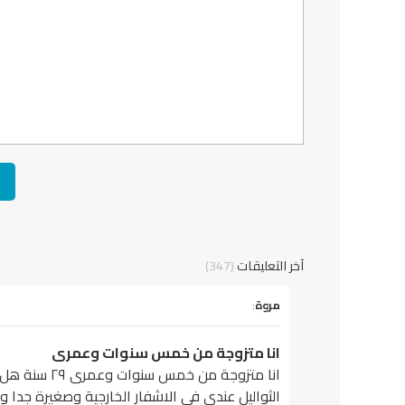
آخر التعليقات
(347)
يقول
مروة
:
انا متزوجة من خمس سنوات وعمرى
انا متزوجة من خمس سنوات وعمرى ٢٩ سنة هل اخذ التطعيم يكون فعال ام انه بدون جدوى؟؟
الثواليل عندى في الاشفار الخارجية وصغيرة جدا و