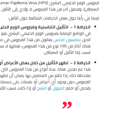
السرطان)، وفصيل آخر من هذا الفيروس لا يؤدي إلى الثآليل و
فيما يلي رأينا حول بعض الخرافات الشائعة حول الثآليل:
الخرافة 1 – الثآليل التناسلية وفيروس الورم الحليمي
في الواقع الإصابة بفيروس الورم الحليمي البشري هو أ
الذين
يمارسون الجنس
هناك أكثر من 100 نوع من هذا الفيروس، 
تسبب إما الثآليل أو السرطان.
الخرافة 2 – تظهر الثآليل من خلال بعض الأعراض أو العلامات على الجسم
هذا غير صحيح. هناك عدة أنواع من هذا الفيروس التي ل
ملاحظة ذلك. إذا كنتم من المصابين بها يمكن أن تظه
الفيروس دون وجود أي أعراض أو علامات على جسمك. هناك أ
بفحص أو اختبار
المهبل
أو
الشرج
أو إذا كانت تسبب الألم