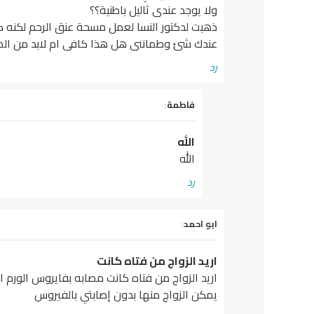
ولا يوجد عندى ثاليل باطنية؟؟
ذهبت لدكتور النسا لعمل مسحة عنق الرحم لكنه 
عندك شئ وطماننى هل هذا كافى ام لابد من ال
رد
يقول
فاطمة
:
الله
الله
رد
يقول
ابو احمد
:
اريد الزواج من فتاه كانت
اريد الزواج من فتاه كانت مصابه بفايروس الورم
يمكن الزواج منها بدون إصابتي بالفيروس