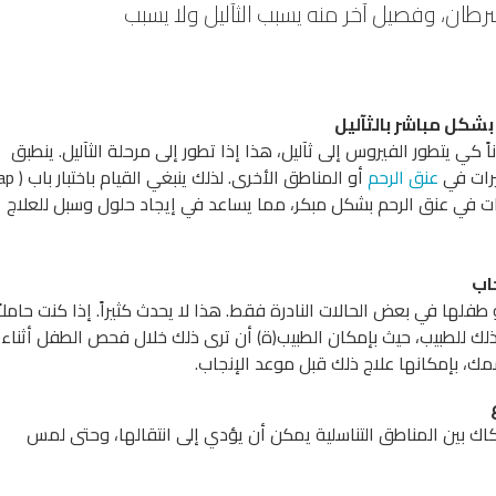
ن، وفصيل آخر منه يسبب الثآليل ولا يسبب
كل مباشر بالثآليل
 كي يتطور الفيروس إلى ثآليل، هذا إذا تطور إلى مرحلة الثآليل. ينطبق
يرات في
عنق الرحم
أو المناطق الأخرى. لذلك ينب
غيرات في عنق الرحم بشكل مبكر، مما يساعد في إيجاد حلول وسبل للعلاج
 طفلها في بعض الحالات النادرة فقط. هذا لا يحدث كثيراً. إذا كنت حاملاً
لك للطبيب، حيث بإمكان الطبيب(ة) أن ترى ذلك خلال فحص الطفل أثناء
مك، بإمكانها علاج ذلك قبل موعد الإنجاب.
تكاك بين المناطق التناسلية يمكن أن يؤدي إلى انتقالها، وحتى لمس