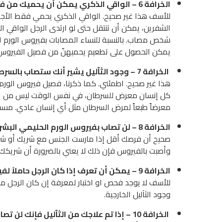
الخرافة 6
–
الواقي الذكري يمكن أن يحميك من في
للأسف هذا غير صحيح. الواقي الذكري يحمي فقط الأجزا
الشفرين، يمكن أن تنتقل حتى لو ارتدى الرجل الواقي 
شخص مصاب. بالنسبة للنساء المصابات بفيروس الورم الح
يمكن الحصول على تطعيم يحميهنّ من فصيل الفيروس
الخرافة 7 – وجود الثآليل يشير أنك ستصاب بالسرطان
هذا غير صحيح. اطمئني. كما ذكرنا، فصيل فيروس الورم
كل إنسان معرض للسرطان، في نفس الوقت ليس من الصحي
معرضاً طبعاً لمرض السرطان مثل أي إنسان عادي. مسحة
الخرافة 8 – لن تصاب بفيروس الورم الحليمي البشري إذا مارست الجنس مع شريك أو شريكة واحدة فقط
صحيح أن فرصك أقل إذا مارست الجنس مع شريك أو شريك
وأصبت بالفيروس فإن ذلك لا يعني بالضرورة أن شريكك خ
الخرافة 9 – يمكن أن تعرف إذا كان الرجل حاملاً لفيروس الورم الحليمي
للأسف لا يوجد فحص او اختبار لمعرفة إن كان الرجل م
وجود الثآليل الخارجية.
الخرافة 10 – إذا تم علاجك من الثآليل فإنك لن تصاب بها مرة أخرى