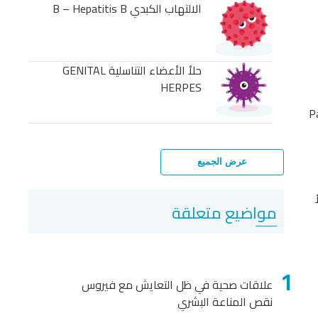
الالتهاب الكبدي B – Hepatitis B
حلأ الأعضاء التناسلية GENITAL
HERPES
غي القيام باختبار باب ( Pap
عرض الجميع
مواضيع متعلقة
علاقات صحية في ظل التعايش مع فيروس
نقص المناعة البشري