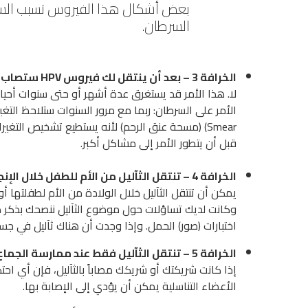
بعض أشكال هذا الفيروس تسبب السرطا
السرطان.
الخرافة 3 – بعد أن ينتقل لك فيروس
HPV
ستصاب بش
لا. هذا الأمر قد يستغرق عدة أشهر أو حتى سنوات أحياناً
الأمر على السرطان: ربما مع مرور السنوات ستلاحظ التغ
Smear) (مسحة عنق الرحم) لأنه يستطيع تشخيص الت
قبل أن يتطور الأمر إلى مشاكل أكبر.
الخرافة 4 – تنتقل الثآليل من الأم للطفل خلال الإنجاب
يمكن أن تنتقل الثآليل خلال الولادة من الأم لطفلتها أو
وكانت لديك تساؤلات حول موضوع الثآليل ننصحك بذكر ذ
اختبارات (صور) الحمل. وإذا وجدت أن هناك ثآليل في جس
الخرافة 5 – تنتقل الثآليل فقط عند ممارسة الجماع
إذا كانت شريكتك أو شريكك مصاباً بالثآليل، فإن أي اح
الأعضاء التناسلية يمكن أن يؤدي إلى الإصابة بها.