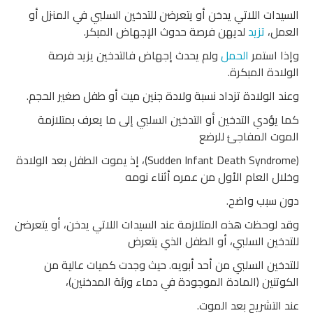
السيدات اللاتي يدخن أو يتعرضن للتدخين السلبي في المنزل أو
العمل،
تزيد
لديهن فرصة حدوث الإجهاض المبكر.
وإذا استمر
الحمل
ولم يحدث إجهاض فالتدخين يزيد فرصة
الولادة المبكرة.
وعند الولادة تزداد نسبة ولادة جنين ميت أو طفل صغير الحجم.
كما يؤدي التدخين أو التدخين السلبي إلى ما يعرف بمتلازمة
الموت المفاجئ للرضع
(Sudden Infant Death Syndrome)، إذ يموت الطفل بعد الولادة
وخلال العام الأول من عمره أثناء نومه
دون سبب واضح.
وقد لوحظت هذه المتلازمة عند السيدات اللاتي يدخن، أو يتعرضن
للتدخين السلبي، أو الطفل الذي يتعرض
للتدخين السلبي من أحد أبويه. حيث وجدت كميات عالية من
الكوتنين (المادة الموجودة في دماء ورئة المدخنين)،
عند التشريح بعد الموت.