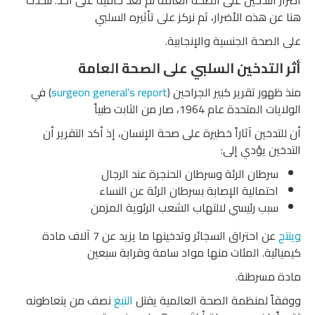
هنا عن هذه الأضرار، ثم نركز على تأثيره السلبي
على الصحة الجنسية والإنجابية.
أثر التدخين السلبي على الصحة العامة
منذ ظهور تقرير كبير الجراحين (
surgeon general’s report
) في
الولايات المتحدة عام 1964، صار من الثابت طبياً
أن للتدخين آثاراً خطيرة على صحة الإنسان، إذ أكد التقرير أن
التدخين يؤدي إلى:
سرطان الرئة وسرطان الحنجرة عند الرجال
احتمالية الإصابة بسرطان الرئة عن النساء
سبب رئيسي لالتهاب الشعب الرئوية المزمن
وينتج
عن احتراق السجائر وتدخينها ما يزيد عن 7 آلاف مادة
كيميائية. المئات منها مواد سامة وقرابة سبعين
مادة مسرطنة.
ووفقاً لمنظمة الصحة العالمية يقتل
التبغ
نصف من يتعاطونه