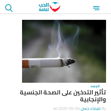
جاوز
Open
لاعلان
menu
الجسد
تأثير التدخين على الصحة الجنسية
والإنجابية
By
شيماء حسن
on
2020-05-04