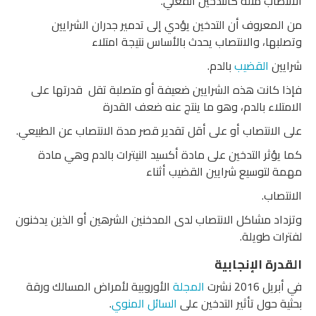
الانتصاب مثله كالتدخين الفعلي.
من المعروف أن التدخين يؤدي إلى تدمير جدران الشرايين
وتصلبها، والانتصاب يحدث بالأساس نتيجة امتلاء
شرايين
القضيب
بالدم.
فإذا كانت هذه الشرايين ضعيفة أو متصلبة تقل قدرتها على
الامتلاء بالدم، وهو ما ينتج عنه ضعف القدرة
على الانتصاب أو على أقل تقدير قصر مدة الانتصاب عن الطبيعي.
كما يؤثر التدخين على مادة أكسيد النيترات بالدم وهي مادة
مهمة لتوسيع شرايين القضيب أثناء
الانتصاب.
وتزداد مشاكل الانتصاب لدى المدخنين الشرهين أو الذين يدخنون
لفترات طويلة.
القدرة الإنجابية
في أبريل 2016 نشرت
المجلة
الأوروبية لأمراض المسالك ورقة
بحثية حول تأثير التدخين على
السائل المنوي
.