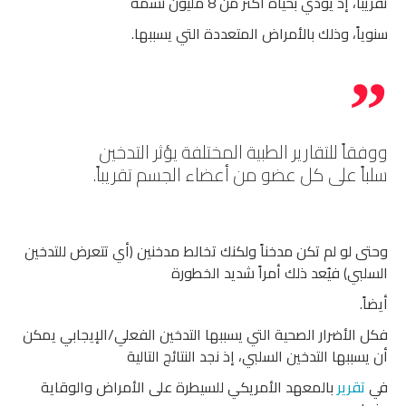
تقريباً، إذ يودي بحياة أكثر من 8 مليون نسمة
سنوياً، وذلك بالأمراض المتعددة التي يسببها.
ووفقاً للتقارير الطبية المختلفة يؤثر التدخين
سلباً على كل عضو من أعضاء الجسم تقريباً.
وحتى لو لم تكن مدخناً ولكنك تخالط مدخنين (أي تتعرض للتدخين
السلبي) فيُعد ذلك أمراً شديد الخطورة
أيضاً.
فكل الأضرار الصحية التي يسببها التدخين الفعلي/الإيجابي يمكن
أن يسببها التدخين السلبي، إذ نجد النتائج التالية
في
تقرير
بالمعهد الأمريكي للسيطرة على الأمراض والوقاية