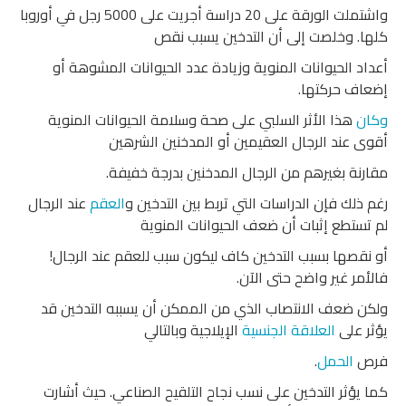
واشتملت الورقة على 20 دراسة أجريت على 5000 رجل في أوروبا
كلها. وخلصت إلى أن التدخين يسبب نقص
أعداد الحيوانات المنوية وزيادة عدد الحيوانات المشوهة أو
إضعاف حركتها.
وكان
هذا الأثر السلبي على صحة وسلامة الحيوانات المنوية
أقوى عند الرجال العقيمين أو المدخنين الشرهين
مقارنة بغيرهم من الرجال المدخنين بدرجة خفيفة.
رغم ذلك فإن الدراسات التي تربط بين التدخين و
العقم
عند الرجال
لم تستطع إثبات أن ضعف الحيوانات المنوية
أو نقصها بسبب التدخين كاف ليكون سبب للعقم عند الرجال!
فالأمر غير واضح حتى الآن.
ولكن ضعف الانتصاب الذي من الممكن أن يسببه التدخين قد
يؤثر على
العلاقة الجنسية
الإيلاجية وبالتالي
فرص
الحمل
.
كما يؤثر التدخين على نسب نجاح التلقيح الصناعي. حيث أشارت