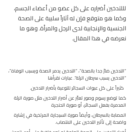
لللتدخين أضراره على كل عضو من أعضاء الجسم،
وكما هو متوقع فإن له آثاراً سلبية على الصحة
الجنسية والإنجابية لدى الرجل والمرأة. وهو ما
نعرضه في هذا المقال.
“التدخين ضارّ جدا بالصحة”، “التدخين يدمر الصحة ويسبب الوفاة”،
“التدخين يسبب سرطان الرئة”. عبارات نقرأها
كثيراً على كل عبوات السجائر للتوعية بأضرار التدخين.
كما توضع رسوم وصور تعبِّر عن أضرار التدخين مثل صورة الرئة
المدمرة بفعل السجائر، أو صورة الحنجرة
المصابة بالسرطان، وأيضاً صورة السيجارة المرتخية في إشارة
واضحة إلى تأثير التدخين على الانتصاب.
أضرار التدخين على الصحة العامة لم تعد خافية على أحد. نتحدث